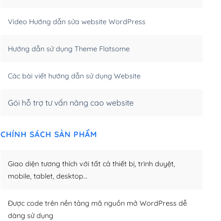
m)
(+550,000₫)
Video Hướng dẫn sửa website WordPress
m)
(+650,000₫)
Hướng dẫn sử dụng Theme Flatsome
m)
(+950,000₫)
Các bài viết hướng dẫn sử dụng Website
Gói hỗ trợ tư vấn nâng cao website
CHÍNH SÁCH SẢN PHẨM
Giao diện tương thích với tất cả thiết bị, trình duyệt,
mobile, tablet, desktop…
Được code trên nền tảng mã nguồn mở WordPress dễ
dàng sử dụng