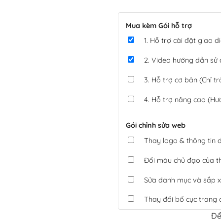
Mua kèm Gói hỗ trợ
1. Hỗ trợ cài đặt giao
2. Video hướng dẫn sử
3. Hỗ trợ cơ bản (Chỉ tr
4. Hỗ trợ nâng cao (Hư
Gói chỉnh sửa web
Thay logo & thông tin
Đổi màu chủ đạo của 
Sửa danh mục và sắp x
Thay đổi bố cục trang 
Để
Tích hợp thanh toán 