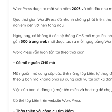
WordPress được ra mắt vào năm
2003
và bắt đầu như mộ
Qua thời gian WordPress đã nhanh chóng phát triển, thu h
nghiệm đến với nền tảng này.
Ngày nay, có không ít các hệ thống CMS mới mọc lên, như
gần
500 trang web
mới được tạo ra mỗi ngày bằng Wor
WordPress vẫn luôn tồn tại theo thời gian
– Có mã nguồn CMS mở
Mã nguồn mở cung cấp các tính năng tùy biến, tự thay đổi
theo ý bạn mà không phải sử dụng dịch vụ tại bất kỳ đơn
Việc của bạn là đăng ký một tên miền và hosting để chạ
Có thể tùy biến trên website WordPress
– Thân thiện với công cụ tìm kiếm