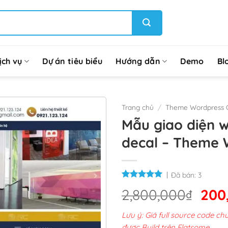
ịch vụ
Dự án tiêu biểu
Hướng dẫn
Demo
Bl
Trang chủ
/
Theme Wordpress G
Mẫu giao diện w
decal – Theme 
Đã bán:
3
Giá
2,800,000
₫
200
gốc
Lưu ý: Giá full source code 
là:
được Build trên Flatsome.