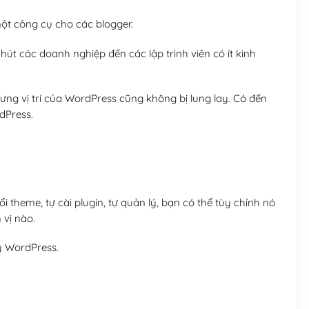
t công cụ cho các blogger.
út các doanh nghiệp đến các lập trình viên có ít kinh
ng vị trí của WordPress cũng không bị lung lay. Có đến
dPress.
 theme, tự cài plugin, tự quản lý, bạn có thể tùy chỉnh nó
 vị nào.
y WordPress.