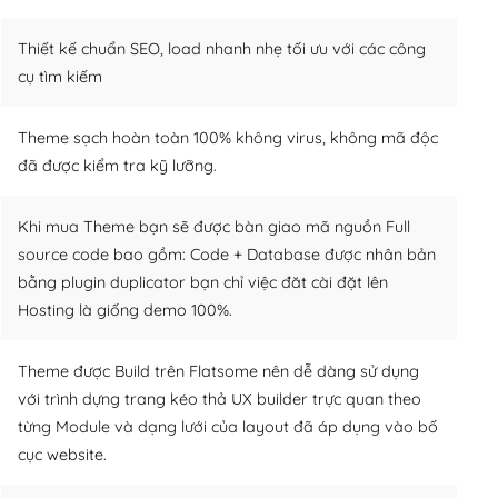
Thiết kế chuẩn SEO, load nhanh nhẹ tối ưu với các công
cụ tìm kiếm
Theme sạch hoàn toàn 100% không virus, không mã độc
đã được kiểm tra kỹ lưỡng.
Khi mua Theme bạn sẽ được bàn giao mã nguồn Full
source code bao gồm: Code + Database được nhân bản
bằng plugin duplicator bạn chỉ việc đăt cài đặt lên
Hosting là giống demo 100%.
Theme được Build trên Flatsome nên dễ dàng sử dụng
với trình dựng trang kéo thả UX builder trực quan theo
từng Module và dạng lưới của layout đã áp dụng vào bố
cục website.