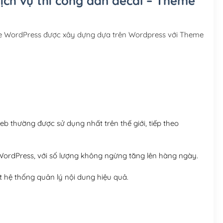
dịch vụ thi công dán decal – Theme
Hosting 3GB SSD (1 nă
Hosting 5GB SSD (1 nă
eme WordPress được xây dựng dựa trên Wordpress với Theme
Hosting 8GB SSD (1 nă
 thường được sử dụng nhất trên thế giới, tiếp theo
ordPress, với số lượng không ngừng tăng lên hàng ngày.
 hệ thống quản lý nội dung hiệu quả.