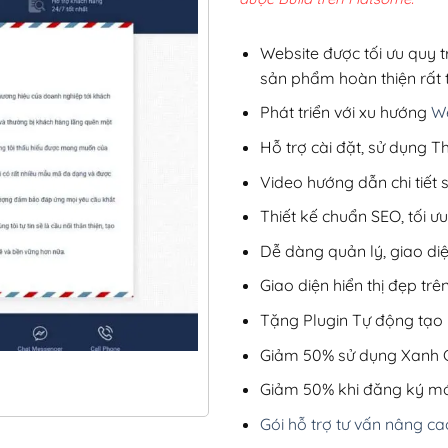
2,8
Website được tối ưu quy t
sản phẩm hoàn thiện rất t
Phát triển với xu hướng
We
Hỗ trợ cài đặt, sử dụng
Video hướng dẫn chi tiết
Thiết kế chuẩn SEO, tối 
Dễ dàng quản lý, giao di
Giao diện hiển thị đẹp trên
Tặng Plugin Tự động tạo b
Giảm 50% sử dụng Xanh C
Giảm 50% khi đăng ký mớ
Gói hỗ trợ tư vấn nâng ca