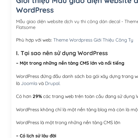
Giới thiệu Mẫu giao diện website 
WordPress
Mẫu giao diện website dịch vụ thi công dán decal - Th
Flatsome
Phù hợp với web:
Theme Wordpress Giới Thiệu Công Ty
I. Tại sao nên sử dụng WordPress
– Một trong những nền tảng CMS lớn và nổi tiếng
WordPress đứng đầu danh sách ba gói xây dựng trang web
là
Joomla
và
Drupal
.
Có hơn
29%
các trang web trên toàn cầu đang sử dụng W
WordPress không chỉ là một nền tảng blog mà còn là một
WordPress là một trong những nền tảng CMS lớn
– Có lịch sử lâu đời