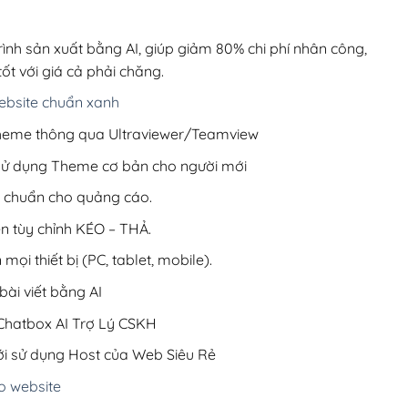
00,000₫.
là:
200,000₫.
rình sản xuất bằng AI, giúp giảm 80% chi phí nhân công,
ốt với giá cả phải chăng.
bsite chuẩn xanh
 Theme thông qua Ultraviewer/Teamview
 sử dụng Theme cơ bản cho người mới
ưu chuẩn cho quảng cáo.
ện tùy chỉnh KÉO – THẢ.
 mọi thiết bị (PC, tablet, mobile).
ài viết bằng AI
hatbox AI Trợ Lý CSKH
i sử dụng Host của Web Siêu Rẻ
o website