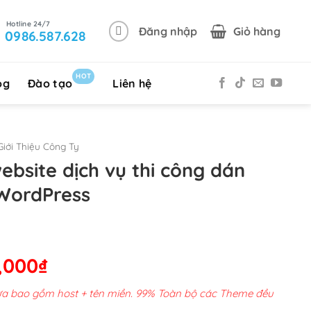
Đăng nhập
Giỏ hàng
0986.587.628
HOT
og
Đào tạo
Liên hệ
iới Thiệu Công Ty
ebsite dịch vụ thi công dán
WordPress
Giá
,000
₫
hiện
chưa bao gồm host + tên miền. 99% Toàn bộ các Theme đều
tại