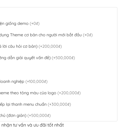
 diện giống demo
(+0₫)
 dụng Theme cơ bản cho người mới bắt đầu
(+0₫)
ả lời câu hỏi cơ bản)
(+200,000₫)
ớng dẫn giải quyết vấn đề)
(+500,000₫)
 doanh nghiệp
(+100,000₫)
theme theo tông màu của logo
(+200,000₫)
ếp lại thanh menu chuẩn
(+300,000₫)
chủ (đơn giản)
(+500,000₫)
 nhận tư vấn và ưu đãi tốt nhất
QR Code ngân hàng
(+100,000₫)