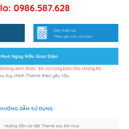
lo: 0986.587.628
 kết google, cập nhật sitemap
(+50,000₫)
nhanh
(+0₫)
Đặt thiết kế
ở slider chính
(+200,000₫)
Theo yêu cầu của bạn
 bộ site theo yêu cầu
(+150,000₫)
Mua Ngay Mẫu Giao Diện
 site Wordpress
(+100,000₫)
n để đăng web
(+300,000₫)
i không xem được. Xin vui lòng báo cho chúng tôi
 vụ tùy chỉnh Theme theo yêu cầu
u cầu tuỳ chọn
(+2,000,000₫)
.net .org (1 năm)
(+300,000₫)
HƯỚNG DẪN SỬ DỤNG
(1 năm)
(+550,000₫)
m)
(+450,000₫)
Hướng dẫn cài đặt Theme sau khi mua