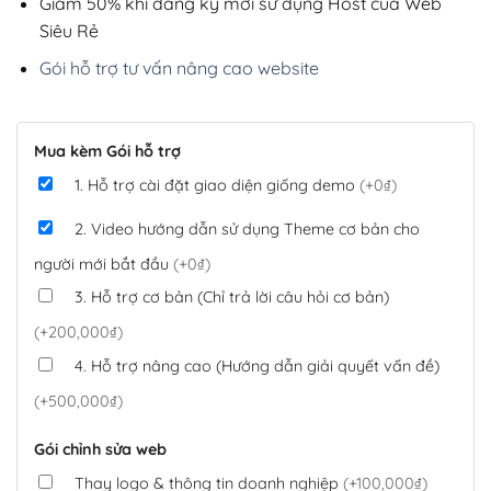
Giảm 50% khi đăng ký mới sử dụng Host của Web
Siêu Rẻ
Gói hỗ trợ tư vấn nâng cao website
Mua kèm Gói hỗ trợ
1. Hỗ trợ cài đặt giao diện giống demo
(+0₫)
2. Video hướng dẫn sử dụng Theme cơ bản cho
người mới bắt đầu
(+0₫)
3. Hỗ trợ cơ bản (Chỉ trả lời câu hỏi cơ bản)
(+200,000₫)
4. Hỗ trợ nâng cao (Hướng dẫn giải quyết vấn đề)
(+500,000₫)
Gói chỉnh sửa web
Thay logo & thông tin doanh nghiệp
(+100,000₫)