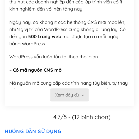
thu hút các doanh nghiệp đến các lập trình viên có ít
kinh nghiệm đến với nền tảng này.
Ngày nay, có không ít các hệ thống CMS mới mọc lên,
nhưng vị trí của WordPress cũng không bị lung lay. Có
đến gần
500 trang web
mới được tạo ra mỗi ngày
bằng WordPress.
WordPress vẫn luôn tồn tại theo thời gian
– Có mã nguồn CMS mở
Mã nguồn mở cung cấp các tính năng tùy biến, tự thay
đổi theme, tự cài plugin, tự quản lý, bạn có thể tùy chỉnh
Xem đầy đủ
nó theo ý bạn mà không phải sử dụng dịch vụ tại bất
kỳ đơn vị nào.
4.7/5 - (12 bình chọn)
Việc của bạn là đăng ký một tên miền và hosting để
chạy WordPress.
HƯỚNG DẪN SỬ DỤNG
Có thể tùy biến trên website WordPress