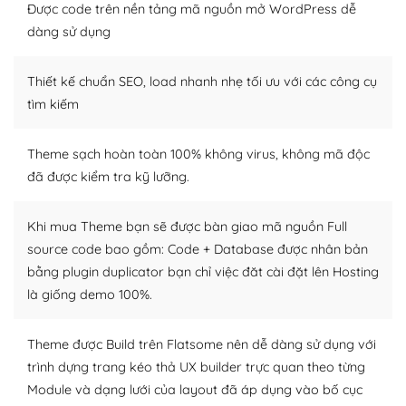
Nếu bạn có các kỹ thuật cơ bản với một theme được
Được code trên nền tảng mã nguồn mở WordPress dễ
thiết kế tốt, bạn có thể tự sửa đổi. Nếu không bạn có thể
dàng sử dụng
tìm kiếm chúng trên Internet hoặc nhờ chuyên gia.
Thiết kế chuẩn SEO, load nhanh nhẹ tối ưu với các công cụ
Dễ dàng tùy chỉnh trên WordPress
tìm kiếm
– Sở hữu một cộng đồng lớn, sẵn sàng hỗ trợ
Theme sạch hoàn toàn 100% không virus, không mã độc
WordPress là nơi lưu trữ cho một diễn đàn cộng đồng
đã được kiểm tra kỹ lưỡng.
khổng lồ được kiểm duyệt bởi các nhân viên và những
người cuồng tín WordPress.
Khi mua Theme bạn sẽ được bàn giao mã nguồn Full
Nếu bạn gặp khó khăn, bạn có thể lên mạng và tìm
source code bao gồm: Code + Database được nhân bản
kiếm những cộng đồng WordPress, họ sẽ giúp bạn trả
bằng plugin duplicator bạn chỉ việc đăt cài đặt lên Hosting
lời, giải đáp vấn đề của bạn.
là giống demo 100%.
Cộng đồng sử dụng WordPress sẵn sàng hỗ trợ bạn
Theme được Build trên Flatsome nên dễ dàng sử dụng với
– Đa dạng plugin và themes
trình dựng trang kéo thả UX builder trực quan theo từng
Module và dạng lưới của layout đã áp dụng vào bố cục
Plugin mở rộng là thành phần cài đặt thêm vào