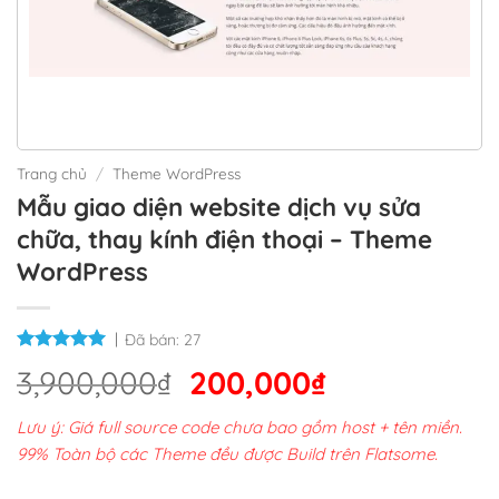
Trang chủ
/
Theme WordPress
Mẫu giao diện website dịch vụ sửa
chữa, thay kính điện thoại – Theme
WordPress
Đã bán:
27
Giá
Giá
3,900,000
₫
200,000
₫
gốc
hiện
Lưu ý: Giá full source code chưa bao gồm host + tên miền.
là:
tại
99% Toàn bộ các Theme đều được Build trên Flatsome.
3,900,000₫.
là: