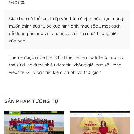
website.
WordPress để tăng thêm các tính năng cần thiết. Có
nhiều plugin trả phí hoặc miễn phí.
Giúp bạn có thể can thiệp vào bất cứ vị trí nào bạn mong
Nhờ lượng người dùng đông đảo, thư viện themes và
muốn chỉnh sửa từ bố cục, hình ảnh, màu sắc,… một cách
plugin của WordPress rất phong phú. Bạn có thể thỏa
dễ dàng phù hợp với phong cách cũng như thương hiệu
thích chọn lựa plugin và themes phù hợp cho mục đích
của bạn.
lập website của mình.
Theme được code trên Child theme nên update lâu dài có
WordPress đa dạng plugin và themes
thể sử dụng được nhiều domain, không giới hạn số lượng
– Dễ sử dụng
website. Giúp bạn tiết kiệm chi phí và thời gian
Với mọi Hosting bất kỳ thì WordPress đều có thể dễ
dàng thiết lập vì thực tế nó đã cung cấp khoảng 60%
toàn bộ web.
SẢN PHẨM TƯƠNG TỰ
Và bạn có toàn quyền tự do khi quyết định nơi lưu trữ
trang web WordPress của bạn.
Dễ dàng lựa chọn Hosting cho website WordPress