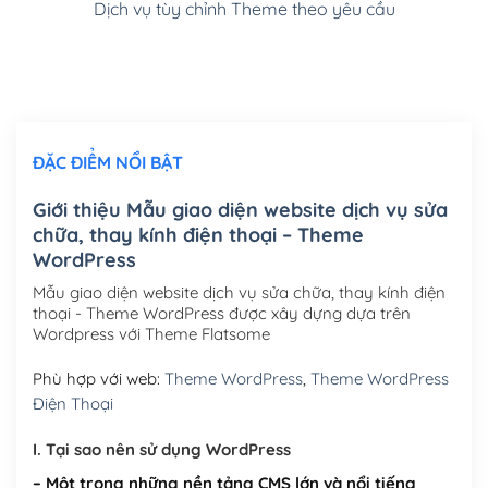
Dịch vụ tùy chỉnh Theme theo yêu cầu
Cài đặt SMTP Mail cho site Wordpress
(+100,000₫)
Thiết kế logo đơn giản để đăng web
(+300,000₫)
Chỉnh sửa site theo yêu cầu tuỳ chọn
(+2,000,000₫)
ĐẶC ĐIỂM NỔI BẬT
Mua thêm Host + Tên miền
Tên miền quốc tế .com .net .org (1 năm)
(+300,000₫)
Giới thiệu Mẫu giao diện website dịch vụ sửa
chữa, thay kính điện thoại – Theme
Tên miền Việt Nam .vn (1 năm)
(+550,000₫)
WordPress
Hosting 2GB SSD (1 năm)
(+450,000₫)
Mẫu giao diện website dịch vụ sửa chữa, thay kính điện
thoại - Theme WordPress được xây dựng dựa trên
Hosting 3GB SSD (1 năm)
(+550,000₫)
Wordpress với Theme Flatsome
Hosting 5GB SSD (1 năm)
(+650,000₫)
Phù hợp với web:
Theme WordPress
,
Theme WordPress
Điện Thoại
Hosting 8GB SSD (1 năm)
(+950,000₫)
I. Tại sao nên sử dụng WordPress
– Một trong những nền tảng CMS lớn và nổi tiếng