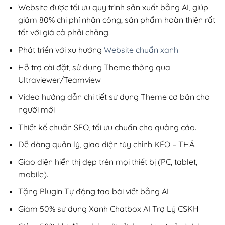
200,000₫.
Website được tối ưu quy trình sản xuất bằng AI, giúp
giảm 80% chi phí nhân công, sản phẩm hoàn thiện rất
tốt với giá cả phải chăng.
Phát triển với xu hướng
Website chuẩn xanh
Hỗ trợ cài đặt, sử dụng Theme thông qua
Ultraviewer/Teamview
Video hướng dẫn chi tiết sử dụng Theme cơ bản cho
người mới
Thiết kế chuẩn SEO, tối ưu chuẩn cho quảng cáo.
Dễ dàng quản lý, giao diện tùy chỉnh KÉO – THẢ.
Giao diện hiển thị đẹp trên mọi thiết bị (PC, tablet,
mobile).
Tặng Plugin Tự động tạo bài viết bằng AI
Giảm 50% sử dụng Xanh Chatbox AI Trợ Lý CSKH