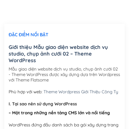
Thiết kế logo đơn giản để đăng web
(+300,000₫)
Chỉnh sửa site theo yêu cầu tuỳ chọn
(+2,000,000₫)
ĐẶC ĐIỂM NỔI BẬT
Mua thêm Host + Tên miền
Tên miền quốc tế .com .net .org (1 năm)
(+300,000₫)
Giới thiệu Mẫu giao diện website dịch vụ
studio, chụp ảnh cưới 02 – Theme
Tên miền Việt Nam .vn (1 năm)
(+550,000₫)
WordPress
Hosting 2GB SSD (1 năm)
(+450,000₫)
Mẫu giao diện website dịch vụ studio, chụp ảnh cưới 02
- Theme WordPress được xây dựng dựa trên Wordpress
Hosting 3GB SSD (1 năm)
(+550,000₫)
với Theme Flatsome
Hosting 5GB SSD (1 năm)
(+650,000₫)
Phù hợp với web:
Theme Wordpress Giới Thiệu Công Ty
Hosting 8GB SSD (1 năm)
(+950,000₫)
I. Tại sao nên sử dụng WordPress
– Một trong những nền tảng CMS lớn và nổi tiếng
WordPress đứng đầu danh sách ba gói xây dựng trang