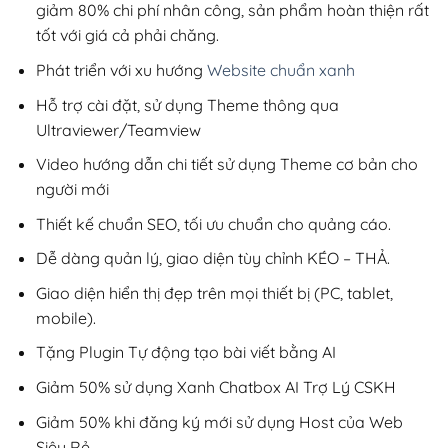
giảm 80% chi phí nhân công, sản phẩm hoàn thiện rất
tốt với giá cả phải chăng.
Phát triển với xu hướng
Website chuẩn xanh
Hỗ trợ cài đặt, sử dụng Theme thông qua
Ultraviewer/Teamview
Video hướng dẫn chi tiết sử dụng Theme cơ bản cho
người mới
Thiết kế chuẩn SEO, tối ưu chuẩn cho quảng cáo.
Dễ dàng quản lý, giao diện tùy chỉnh KÉO – THẢ.
Giao diện hiển thị đẹp trên mọi thiết bị (PC, tablet,
mobile).
Tặng Plugin Tự động tạo bài viết bằng AI
Giảm 50% sử dụng Xanh Chatbox AI Trợ Lý CSKH
Giảm 50% khi đăng ký mới sử dụng Host của Web
Siêu Rẻ