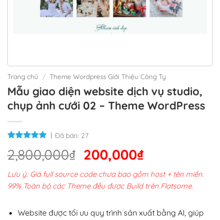
Trang chủ
/
Theme Wordpress Giới Thiệu Công Ty
Mẫu giao diện website dịch vụ studio,
chụp ảnh cưới 02 – Theme WordPress
Đã bán:
27
Giá
Giá
2,800,000
₫
200,000
₫
gốc
hiện
Lưu ý: Giá full source code chưa bao gồm host + tên miền.
là:
tại
99% Toàn bộ các Theme đều được Build trên Flatsome.
2,800,000₫.
là:
200,000₫.
Website được tối ưu quy trình sản xuất bằng AI, giúp