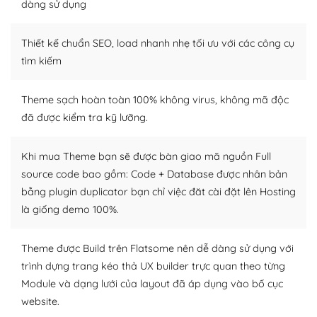
tìm kiếm chúng trên Internet hoặc nhờ chuyên gia.
dàng sử dụng
Dễ dàng tùy chỉnh trên WordPress
Thiết kế chuẩn SEO, load nhanh nhẹ tối ưu với các công cụ
– Sở hữu một cộng đồng lớn, sẵn sàng hỗ trợ
tìm kiếm
WordPress là nơi lưu trữ cho một diễn đàn cộng đồng
Theme sạch hoàn toàn 100% không virus, không mã độc
khổng lồ được kiểm duyệt bởi các nhân viên và những
đã được kiểm tra kỹ lưỡng.
người cuồng tín WordPress.
Nếu bạn gặp khó khăn, bạn có thể lên mạng và tìm
Khi mua Theme bạn sẽ được bàn giao mã nguồn Full
kiếm những cộng đồng WordPress, họ sẽ giúp bạn trả
source code bao gồm: Code + Database được nhân bản
lời, giải đáp vấn đề của bạn.
bằng plugin duplicator bạn chỉ việc đăt cài đặt lên Hosting
là giống demo 100%.
Cộng đồng sử dụng WordPress sẵn sàng hỗ trợ bạn
– Đa dạng plugin và themes
Theme được Build trên Flatsome nên dễ dàng sử dụng với
trình dựng trang kéo thả UX builder trực quan theo từng
Plugin mở rộng là thành phần cài đặt thêm vào
Module và dạng lưới của layout đã áp dụng vào bố cục
WordPress để tăng thêm các tính năng cần thiết. Có
website.
nhiều plugin trả phí hoặc miễn phí.