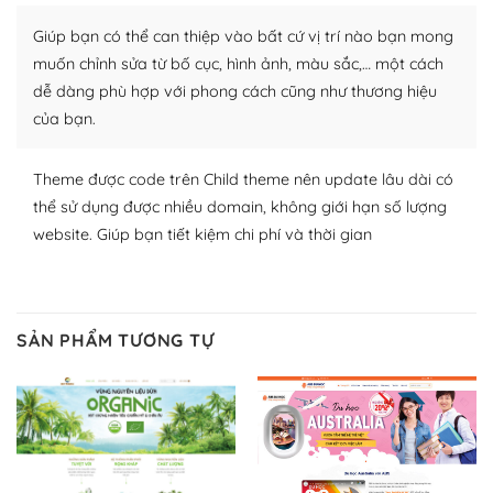
Nhờ lượng người dùng đông đảo, thư viện themes và
Giúp bạn có thể can thiệp vào bất cứ vị trí nào bạn mong
plugin của WordPress rất phong phú. Bạn có thể thỏa
muốn chỉnh sửa từ bố cục, hình ảnh, màu sắc,… một cách
thích chọn lựa plugin và themes phù hợp cho mục đích
dễ dàng phù hợp với phong cách cũng như thương hiệu
lập website của mình.
của bạn.
WordPress đa dạng plugin và themes
Theme được code trên Child theme nên update lâu dài có
– Dễ sử dụng
thể sử dụng được nhiều domain, không giới hạn số lượng
website. Giúp bạn tiết kiệm chi phí và thời gian
Với mọi Hosting bất kỳ thì WordPress đều có thể dễ
dàng thiết lập vì thực tế nó đã cung cấp khoảng 60%
toàn bộ web.
SẢN PHẨM TƯƠNG TỰ
Và bạn có toàn quyền tự do khi quyết định nơi lưu trữ
trang web WordPress của bạn.
Dễ dàng lựa chọn Hosting cho website WordPress
– Bảo mật cực tốt