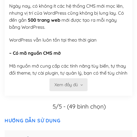
Ngày nay, có không ít các hệ thống CMS mới mọc lên,
nhưng vị trí của WordPress cũng không bị lung lay. Có
đến gần
500 trang web
mới được tạo ra mỗi ngày
bằng WordPress.
WordPress vẫn luôn tồn tại theo thời gian
– Có mã nguồn CMS mở
Mã nguồn mở cung cấp các tính năng tùy biến, tự thay
đổi theme, tự cài plugin, tự quản lý, bạn có thể tùy chỉnh
nó theo ý bạn mà không phải sử dụng dịch vụ tại bất
Xem đầy đủ
kỳ đơn vị nào.
Việc của bạn là đăng ký một tên miền và hosting để
5/5 - (49 bình chọn)
chạy WordPress.
Có thể tùy biến trên website WordPress
HƯỚNG DẪN SỬ DỤNG
– Thân thiện với công cụ tìm kiếm