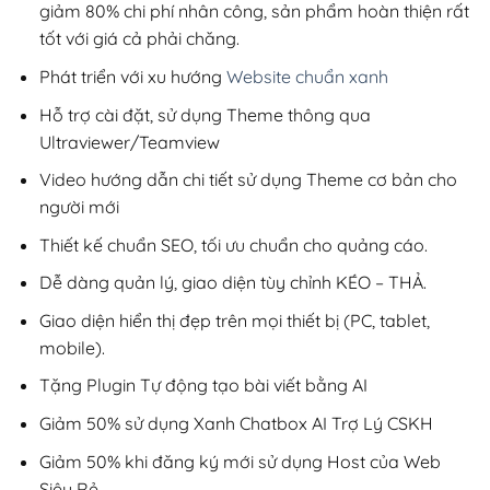
giảm 80% chi phí nhân công, sản phẩm hoàn thiện rất
tốt với giá cả phải chăng.
Phát triển với xu hướng
Website chuẩn xanh
Hỗ trợ cài đặt, sử dụng Theme thông qua
Ultraviewer/Teamview
Video hướng dẫn chi tiết sử dụng Theme cơ bản cho
người mới
Thiết kế chuẩn SEO, tối ưu chuẩn cho quảng cáo.
Dễ dàng quản lý, giao diện tùy chỉnh KÉO – THẢ.
Giao diện hiển thị đẹp trên mọi thiết bị (PC, tablet,
mobile).
Tặng Plugin Tự động tạo bài viết bằng AI
Giảm 50% sử dụng Xanh Chatbox AI Trợ Lý CSKH
Giảm 50% khi đăng ký mới sử dụng Host của Web
Siêu Rẻ