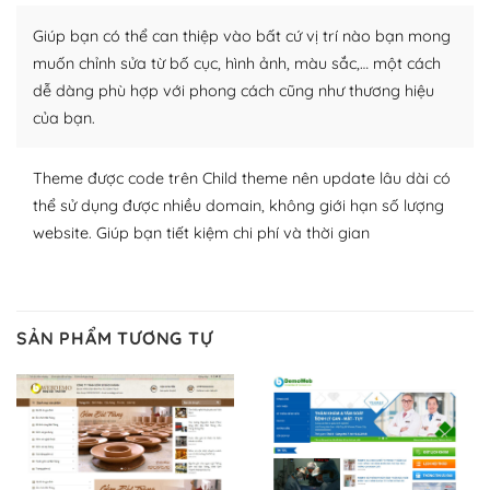
Nhờ lượng người dùng đông đảo, thư viện themes và
plugin của WordPress rất phong phú. Bạn có thể thỏa
Giúp bạn có thể can thiệp vào bất cứ vị trí nào bạn mong
thích chọn lựa plugin và themes phù hợp cho mục đích
muốn chỉnh sửa từ bố cục, hình ảnh, màu sắc,… một cách
lập website của mình.
dễ dàng phù hợp với phong cách cũng như thương hiệu
của bạn.
WordPress đa dạng plugin và themes
– Dễ sử dụng
Theme được code trên Child theme nên update lâu dài có
thể sử dụng được nhiều domain, không giới hạn số lượng
Với mọi Hosting bất kỳ thì WordPress đều có thể dễ
website. Giúp bạn tiết kiệm chi phí và thời gian
dàng thiết lập vì thực tế nó đã cung cấp khoảng 60%
toàn bộ web.
Và bạn có toàn quyền tự do khi quyết định nơi lưu trữ
SẢN PHẨM TƯƠNG TỰ
trang web WordPress của bạn.
Dễ dàng lựa chọn Hosting cho website WordPress
– Bảo mật cực tốt
Vì WordPress hiện là nền tảng xây dựng trang web và