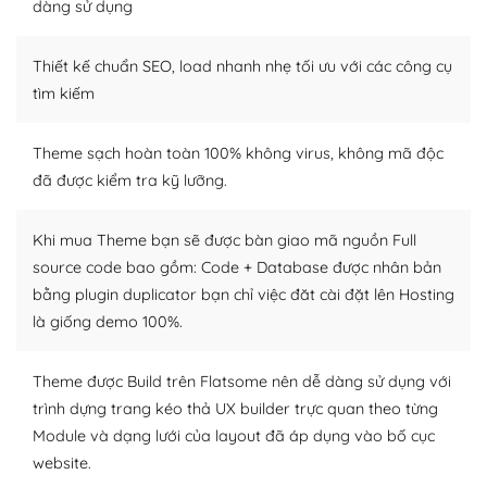
dàng sử dụng
Dễ dàng tùy chỉnh trên WordPress
Thiết kế chuẩn SEO, load nhanh nhẹ tối ưu với các công cụ
– Sở hữu một cộng đồng lớn, sẵn sàng hỗ trợ
tìm kiếm
WordPress là nơi lưu trữ cho một diễn đàn cộng đồng
khổng lồ được kiểm duyệt bởi các nhân viên và những
Theme sạch hoàn toàn 100% không virus, không mã độc
người cuồng tín WordPress.
đã được kiểm tra kỹ lưỡng.
Nếu bạn gặp khó khăn, bạn có thể lên mạng và tìm
kiếm những cộng đồng WordPress, họ sẽ giúp bạn trả
Khi mua Theme bạn sẽ được bàn giao mã nguồn Full
lời, giải đáp vấn đề của bạn.
source code bao gồm: Code + Database được nhân bản
bằng plugin duplicator bạn chỉ việc đăt cài đặt lên Hosting
Cộng đồng sử dụng WordPress sẵn sàng hỗ trợ bạn
là giống demo 100%.
– Đa dạng plugin và themes
Theme được Build trên Flatsome nên dễ dàng sử dụng với
Plugin mở rộng là thành phần cài đặt thêm vào
trình dựng trang kéo thả UX builder trực quan theo từng
WordPress để tăng thêm các tính năng cần thiết. Có
Module và dạng lưới của layout đã áp dụng vào bố cục
nhiều plugin trả phí hoặc miễn phí.
website.