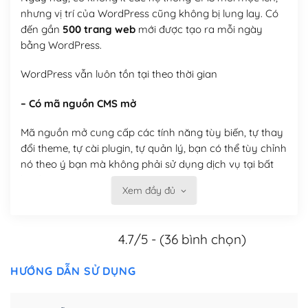
nhưng vị trí của WordPress cũng không bị lung lay. Có
đến gần
500 trang web
mới được tạo ra mỗi ngày
bằng WordPress.
WordPress vẫn luôn tồn tại theo thời gian
– Có mã nguồn CMS mở
Mã nguồn mở cung cấp các tính năng tùy biến, tự thay
đổi theme, tự cài plugin, tự quản lý, bạn có thể tùy chỉnh
nó theo ý bạn mà không phải sử dụng dịch vụ tại bất
kỳ đơn vị nào.
Xem đầy đủ
Việc của bạn là đăng ký một tên miền và hosting để
chạy WordPress.
4.7/5 - (36 bình chọn)
Có thể tùy biến trên website WordPress
HƯỚNG DẪN SỬ DỤNG
– Thân thiện với công cụ tìm kiếm