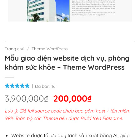
Trang chủ
/
Theme WordPress
Mẫu giao diện website dịch vụ, phòng
khám sức khỏe – Theme WordPress
Đã bán:
16
Giá
Giá
3,900,000
₫
200,000
₫
gốc
hiện
Lưu ý: Giá full source code chưa bao gồm host + tên miền.
là:
tại
99% Toàn bộ các Theme đều được Build trên Flatsome.
3,900,000₫.
là:
200,000₫.
Website được tối ưu quy trình sản xuất bằng AI, giúp