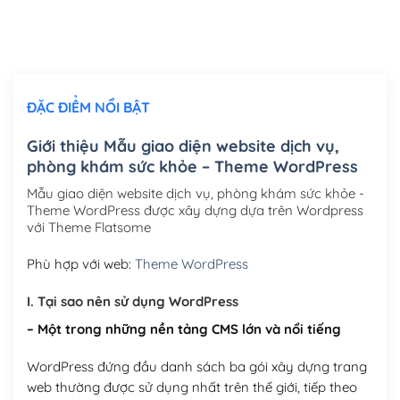
Thiết kế logo đơn giản để đăng web
(+300,000₫)
Chỉnh sửa site theo yêu cầu tuỳ chọn
(+2,000,000₫)
ĐẶC ĐIỂM NỔI BẬT
Mua thêm Host + Tên miền
Tên miền quốc tế .com .net .org (1 năm)
(+300,000₫)
Giới thiệu Mẫu giao diện website dịch vụ,
phòng khám sức khỏe – Theme WordPress
Tên miền Việt Nam .vn (1 năm)
(+550,000₫)
Mẫu giao diện website dịch vụ, phòng khám sức khỏe -
Hosting 2GB SSD (1 năm)
(+450,000₫)
Theme WordPress được xây dựng dựa trên Wordpress
với Theme Flatsome
Hosting 3GB SSD (1 năm)
(+550,000₫)
Phù hợp với web:
Theme WordPress
Hosting 5GB SSD (1 năm)
(+650,000₫)
I. Tại sao nên sử dụng WordPress
Hosting 8GB SSD (1 năm)
(+950,000₫)
– Một trong những nền tảng CMS lớn và nổi tiếng
WordPress đứng đầu danh sách ba gói xây dựng trang
web thường được sử dụng nhất trên thế giới, tiếp theo