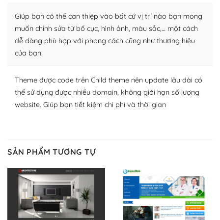
Nhờ lượng người dùng đông đảo, thư viện themes và
plugin của WordPress rất phong phú. Bạn có thể thỏa
Giúp bạn có thể can thiệp vào bất cứ vị trí nào bạn mong
thích chọn lựa plugin và themes phù hợp cho mục đích
muốn chỉnh sửa từ bố cục, hình ảnh, màu sắc,… một cách
lập website của mình.
dễ dàng phù hợp với phong cách cũng như thương hiệu
của bạn.
WordPress đa dạng plugin và themes
– Dễ sử dụng
Theme được code trên Child theme nên update lâu dài có
thể sử dụng được nhiều domain, không giới hạn số lượng
Với mọi Hosting bất kỳ thì WordPress đều có thể dễ
website. Giúp bạn tiết kiệm chi phí và thời gian
dàng thiết lập vì thực tế nó đã cung cấp khoảng 60%
toàn bộ web.
Và bạn có toàn quyền tự do khi quyết định nơi lưu trữ
SẢN PHẨM TƯƠNG TỰ
trang web WordPress của bạn.
Dễ dàng lựa chọn Hosting cho website WordPress
– Bảo mật cực tốt
Vì WordPress hiện là nền tảng xây dựng trang web và