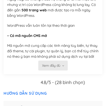
nhưng vị trí của WordPress cũng không bị lung lay. Có
đến gần
500 trang web
mới được tạo ra mỗi ngày
bằng WordPress.
WordPress vẫn luôn tồn tại theo thời gian
– Có mã nguồn CMS mở
Mã nguồn mở cung cấp các tính năng tùy biến, tự thay
đổi theme, tự cài plugin, tự quản lý, bạn có thể tùy chỉnh
nó theo ý bạn mà không phải sử dụng dịch vụ tại bất
kỳ đơn vị nào.
Xem đầy đủ
Việc của bạn là đăng ký một tên miền và hosting để
chạy WordPress.
4.8/5 - (28 bình chọn)
Có thể tùy biến trên website WordPress
HƯỚNG DẪN SỬ DỤNG
– Thân thiện với công cụ tìm kiếm