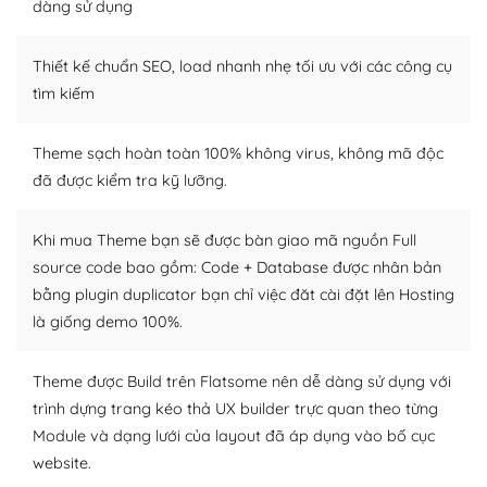
dàng sử dụng
Dễ dàng tùy chỉnh trên WordPress
Thiết kế chuẩn SEO, load nhanh nhẹ tối ưu với các công cụ
– Sở hữu một cộng đồng lớn, sẵn sàng hỗ trợ
tìm kiếm
WordPress là nơi lưu trữ cho một diễn đàn cộng đồng
khổng lồ được kiểm duyệt bởi các nhân viên và những
Theme sạch hoàn toàn 100% không virus, không mã độc
người cuồng tín WordPress.
đã được kiểm tra kỹ lưỡng.
Nếu bạn gặp khó khăn, bạn có thể lên mạng và tìm
kiếm những cộng đồng WordPress, họ sẽ giúp bạn trả
Khi mua Theme bạn sẽ được bàn giao mã nguồn Full
lời, giải đáp vấn đề của bạn.
source code bao gồm: Code + Database được nhân bản
bằng plugin duplicator bạn chỉ việc đăt cài đặt lên Hosting
Cộng đồng sử dụng WordPress sẵn sàng hỗ trợ bạn
là giống demo 100%.
– Đa dạng plugin và themes
Theme được Build trên Flatsome nên dễ dàng sử dụng với
Plugin mở rộng là thành phần cài đặt thêm vào
trình dựng trang kéo thả UX builder trực quan theo từng
WordPress để tăng thêm các tính năng cần thiết. Có
Module và dạng lưới của layout đã áp dụng vào bố cục
nhiều plugin trả phí hoặc miễn phí.
website.