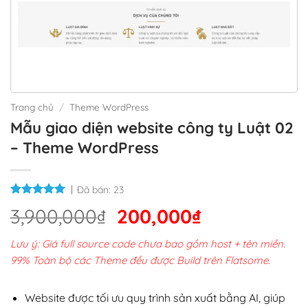
Trang chủ
/
Theme WordPress
Mẫu giao diện website công ty Luật 02
– Theme WordPress
Đã bán:
23
Giá
Giá
3,900,000
₫
200,000
₫
gốc
hiện
Lưu ý: Giá full source code chưa bao gồm host + tên miền.
là:
tại
99% Toàn bộ các Theme đều được Build trên Flatsome.
3,900,000₫.
là:
200,000₫.
Website được tối ưu quy trình sản xuất bằng AI, giúp