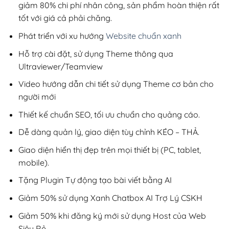
giảm 80% chi phí nhân công, sản phẩm hoàn thiện rất
tốt với giá cả phải chăng.
Phát triển với xu hướng
Website chuẩn xanh
Hỗ trợ cài đặt, sử dụng Theme thông qua
Ultraviewer/Teamview
Video hướng dẫn chi tiết sử dụng Theme cơ bản cho
người mới
Thiết kế chuẩn SEO, tối ưu chuẩn cho quảng cáo.
Dễ dàng quản lý, giao diện tùy chỉnh KÉO – THẢ.
Giao diện hiển thị đẹp trên mọi thiết bị (PC, tablet,
mobile).
Tặng Plugin Tự động tạo bài viết bằng AI
Giảm 50% sử dụng Xanh Chatbox AI Trợ Lý CSKH
Giảm 50% khi đăng ký mới sử dụng Host của Web
Siêu Rẻ