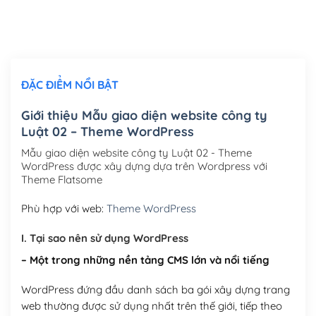
Thiết kế logo đơn giản để đăng web
(+300,000₫)
Chỉnh sửa site theo yêu cầu tuỳ chọn
(+2,000,000₫)
ĐẶC ĐIỂM NỔI BẬT
Mua thêm Host + Tên miền
Tên miền quốc tế .com .net .org (1 năm)
(+300,000₫)
Giới thiệu Mẫu giao diện website công ty
Luật 02 – Theme WordPress
Tên miền Việt Nam .vn (1 năm)
(+550,000₫)
Mẫu giao diện website công ty Luật 02 - Theme
Hosting 2GB SSD (1 năm)
(+450,000₫)
WordPress được xây dựng dựa trên Wordpress với
Theme Flatsome
Hosting 3GB SSD (1 năm)
(+550,000₫)
Phù hợp với web:
Theme WordPress
Hosting 5GB SSD (1 năm)
(+650,000₫)
I. Tại sao nên sử dụng WordPress
Hosting 8GB SSD (1 năm)
(+950,000₫)
– Một trong những nền tảng CMS lớn và nổi tiếng
WordPress đứng đầu danh sách ba gói xây dựng trang
web thường được sử dụng nhất trên thế giới, tiếp theo