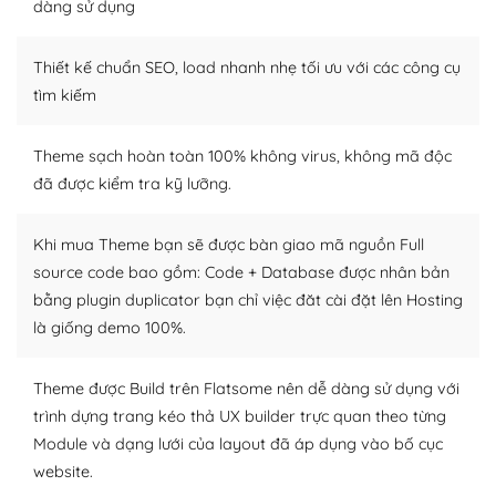
tìm kiếm chúng trên Internet hoặc nhờ chuyên gia.
dàng sử dụng
Dễ dàng tùy chỉnh trên WordPress
Thiết kế chuẩn SEO, load nhanh nhẹ tối ưu với các công cụ
– Sở hữu một cộng đồng lớn, sẵn sàng hỗ trợ
tìm kiếm
WordPress là nơi lưu trữ cho một diễn đàn cộng đồng
Theme sạch hoàn toàn 100% không virus, không mã độc
khổng lồ được kiểm duyệt bởi các nhân viên và những
đã được kiểm tra kỹ lưỡng.
người cuồng tín WordPress.
Nếu bạn gặp khó khăn, bạn có thể lên mạng và tìm
Khi mua Theme bạn sẽ được bàn giao mã nguồn Full
kiếm những cộng đồng WordPress, họ sẽ giúp bạn trả
source code bao gồm: Code + Database được nhân bản
lời, giải đáp vấn đề của bạn.
bằng plugin duplicator bạn chỉ việc đăt cài đặt lên Hosting
là giống demo 100%.
Cộng đồng sử dụng WordPress sẵn sàng hỗ trợ bạn
– Đa dạng plugin và themes
Theme được Build trên Flatsome nên dễ dàng sử dụng với
trình dựng trang kéo thả UX builder trực quan theo từng
Plugin mở rộng là thành phần cài đặt thêm vào
Module và dạng lưới của layout đã áp dụng vào bố cục
WordPress để tăng thêm các tính năng cần thiết. Có
website.
nhiều plugin trả phí hoặc miễn phí.