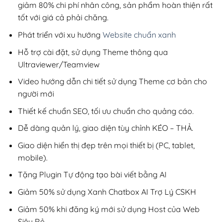
giảm 80% chi phí nhân công, sản phẩm hoàn thiện rất
tốt với giá cả phải chăng.
Phát triển với xu hướng
Website chuẩn xanh
Hỗ trợ cài đặt, sử dụng Theme thông qua
Ultraviewer/Teamview
Video hướng dẫn chi tiết sử dụng Theme cơ bản cho
người mới
Thiết kế chuẩn SEO, tối ưu chuẩn cho quảng cáo.
Dễ dàng quản lý, giao diện tùy chỉnh KÉO – THẢ.
Giao diện hiển thị đẹp trên mọi thiết bị (PC, tablet,
mobile).
Tặng Plugin Tự động tạo bài viết bằng AI
Giảm 50% sử dụng Xanh Chatbox AI Trợ Lý CSKH
Giảm 50% khi đăng ký mới sử dụng Host của Web
Siêu Rẻ