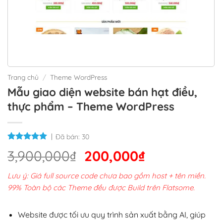
Trang chủ
/
Theme WordPress
Mẫu giao diện website bán hạt điều,
thực phẩm – Theme WordPress
Đã bán:
30
Giá
Giá
3,900,000
₫
200,000
₫
gốc
hiện
Lưu ý: Giá full source code chưa bao gồm host + tên miền.
là:
tại
99% Toàn bộ các Theme đều được Build trên Flatsome.
3,900,000₫.
là:
200,000₫.
Website được tối ưu quy trình sản xuất bằng AI, giúp