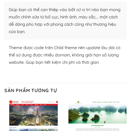
Nhờ lượng người dùng đông đảo, thư viện themes và
Giúp bạn có thể can thiệp vào bất cứ vị trí nào bạn mong
plugin của WordPress rất phong phú. Bạn có thể thỏa
muốn chỉnh sửa từ bố cục, hình ảnh, màu sắc,… một cách
thích chọn lựa plugin và themes phù hợp cho mục đích
dễ dàng phù hợp với phong cách cũng như thương hiệu
lập website của mình.
của bạn.
WordPress đa dạng plugin và themes
Theme được code trên Child theme nên update lâu dài có
– Dễ sử dụng
thể sử dụng được nhiều domain, không giới hạn số lượng
website. Giúp bạn tiết kiệm chi phí và thời gian
Với mọi Hosting bất kỳ thì WordPress đều có thể dễ
dàng thiết lập vì thực tế nó đã cung cấp khoảng 60%
toàn bộ web.
SẢN PHẨM TƯƠNG TỰ
Và bạn có toàn quyền tự do khi quyết định nơi lưu trữ
trang web WordPress của bạn.
Dễ dàng lựa chọn Hosting cho website WordPress
– Bảo mật cực tốt