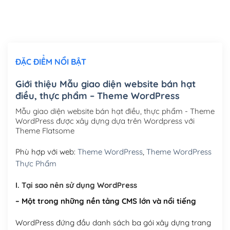
Thiết kế logo đơn giản để đăng web
(+300,000₫)
Chỉnh sửa site theo yêu cầu tuỳ chọn
(+2,000,000₫)
ĐẶC ĐIỂM NỔI BẬT
Mua thêm Host + Tên miền
Tên miền quốc tế .com .net .org (1 năm)
(+300,000₫)
Giới thiệu Mẫu giao diện website bán hạt
điều, thực phẩm – Theme WordPress
Tên miền Việt Nam .vn (1 năm)
(+550,000₫)
Mẫu giao diện website bán hạt điều, thực phẩm - Theme
Hosting 2GB SSD (1 năm)
(+450,000₫)
WordPress được xây dựng dựa trên Wordpress với
Theme Flatsome
Hosting 3GB SSD (1 năm)
(+550,000₫)
Phù hợp với web:
Theme WordPress
,
Theme WordPress
Hosting 5GB SSD (1 năm)
(+650,000₫)
Thực Phẩm
Hosting 8GB SSD (1 năm)
(+950,000₫)
I. Tại sao nên sử dụng WordPress
– Một trong những nền tảng CMS lớn và nổi tiếng
WordPress đứng đầu danh sách ba gói xây dựng trang