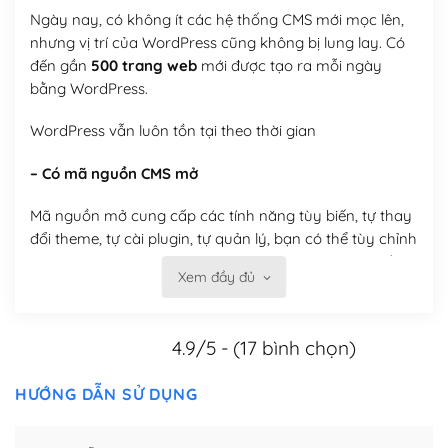
Ngày nay, có không ít các hệ thống CMS mới mọc lên,
nhưng vị trí của WordPress cũng không bị lung lay. Có
đến gần
500 trang web
mới được tạo ra mỗi ngày
bằng WordPress.
WordPress vẫn luôn tồn tại theo thời gian
– Có mã nguồn CMS mở
Mã nguồn mở cung cấp các tính năng tùy biến, tự thay
đổi theme, tự cài plugin, tự quản lý, bạn có thể tùy chỉnh
nó theo ý bạn mà không phải sử dụng dịch vụ tại bất
Xem đầy đủ
kỳ đơn vị nào.
Việc của bạn là đăng ký một tên miền và hosting để
4.9/5 - (17 bình chọn)
chạy WordPress.
Có thể tùy biến trên website WordPress
HƯỚNG DẪN SỬ DỤNG
– Thân thiện với công cụ tìm kiếm