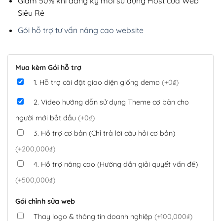
Giảm 50% khi đăng ký mới sử dụng Host của Web
Siêu Rẻ
Gói hỗ trợ tư vấn nâng cao website
Mua kèm Gói hỗ trợ
1. Hỗ trợ cài đặt giao diện giống demo
(+0₫)
2. Video hướng dẫn sử dụng Theme cơ bản cho
người mới bắt đầu
(+0₫)
3. Hỗ trợ cơ bản (Chỉ trả lời câu hỏi cơ bản)
(+200,000₫)
4. Hỗ trợ nâng cao (Hướng dẫn giải quyết vấn đề)
(+500,000₫)
Gói chỉnh sửa web
Thay logo & thông tin doanh nghiệp
(+100,000₫)