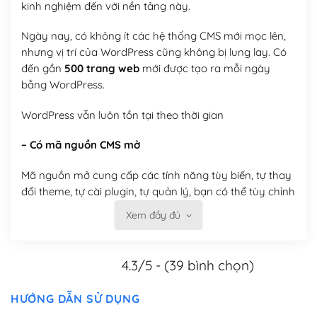
kinh nghiệm đến với nền tảng này.
Ngày nay, có không ít các hệ thống CMS mới mọc lên,
nhưng vị trí của WordPress cũng không bị lung lay. Có
đến gần
500 trang web
mới được tạo ra mỗi ngày
bằng WordPress.
WordPress vẫn luôn tồn tại theo thời gian
– Có mã nguồn CMS mở
Mã nguồn mở cung cấp các tính năng tùy biến, tự thay
đổi theme, tự cài plugin, tự quản lý, bạn có thể tùy chỉnh
nó theo ý bạn mà không phải sử dụng dịch vụ tại bất
Xem đầy đủ
kỳ đơn vị nào.
Việc của bạn là đăng ký một tên miền và hosting để
4.3/5 - (39 bình chọn)
chạy WordPress.
HƯỚNG DẪN SỬ DỤNG
Có thể tùy biến trên website WordPress