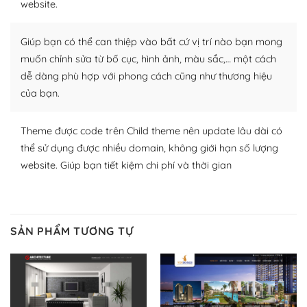
website.
nhiều plugin trả phí hoặc miễn phí.
Giúp bạn có thể can thiệp vào bất cứ vị trí nào bạn mong
Nhờ lượng người dùng đông đảo, thư viện themes và
plugin của WordPress rất phong phú. Bạn có thể thỏa
muốn chỉnh sửa từ bố cục, hình ảnh, màu sắc,… một cách
thích chọn lựa plugin và themes phù hợp cho mục đích
dễ dàng phù hợp với phong cách cũng như thương hiệu
lập website của mình.
của bạn.
WordPress đa dạng plugin và themes
Theme được code trên Child theme nên update lâu dài có
thể sử dụng được nhiều domain, không giới hạn số lượng
– Dễ sử dụng
website. Giúp bạn tiết kiệm chi phí và thời gian
Với mọi Hosting bất kỳ thì WordPress đều có thể dễ
dàng thiết lập vì thực tế nó đã cung cấp khoảng 60%
toàn bộ web.
SẢN PHẨM TƯƠNG TỰ
Và bạn có toàn quyền tự do khi quyết định nơi lưu trữ
trang web WordPress của bạn.
Dễ dàng lựa chọn Hosting cho website WordPress