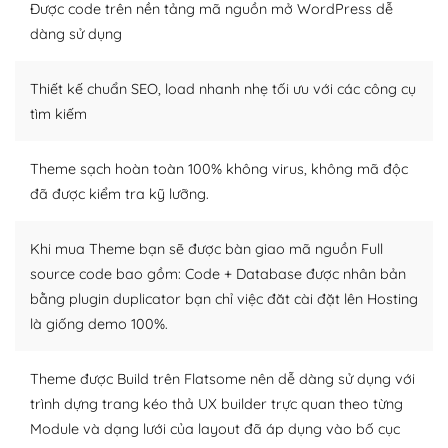
Được code trên nền tảng mã nguồn mở WordPress dễ
thiết kế tốt, bạn có thể tự sửa đổi. Nếu không bạn có thể
tìm kiếm chúng trên Internet hoặc nhờ chuyên gia.
dàng sử dụng
Dễ dàng tùy chỉnh trên WordPress
Thiết kế chuẩn SEO, load nhanh nhẹ tối ưu với các công cụ
tìm kiếm
– Sở hữu một cộng đồng lớn, sẵn sàng hỗ trợ
WordPress là nơi lưu trữ cho một diễn đàn cộng đồng
Theme sạch hoàn toàn 100% không virus, không mã độc
khổng lồ được kiểm duyệt bởi các nhân viên và những
đã được kiểm tra kỹ lưỡng.
người cuồng tín WordPress.
Nếu bạn gặp khó khăn, bạn có thể lên mạng và tìm
Khi mua Theme bạn sẽ được bàn giao mã nguồn Full
kiếm những cộng đồng WordPress, họ sẽ giúp bạn trả
source code bao gồm: Code + Database được nhân bản
lời, giải đáp vấn đề của bạn.
bằng plugin duplicator bạn chỉ việc đăt cài đặt lên Hosting
là giống demo 100%.
Cộng đồng sử dụng WordPress sẵn sàng hỗ trợ bạn
Theme được Build trên Flatsome nên dễ dàng sử dụng với
– Đa dạng plugin và themes
trình dựng trang kéo thả UX builder trực quan theo từng
Plugin mở rộng là thành phần cài đặt thêm vào
Module và dạng lưới của layout đã áp dụng vào bố cục
WordPress để tăng thêm các tính năng cần thiết. Có