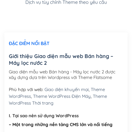
Dịch vụ tùy chỉnh Theme theo yêu cầu
Cài đặt SMTP Mail cho site Wordpress
(+100,000₫)
Thiết kế logo đơn giản để đăng web
(+300,000₫)
Chỉnh sửa site theo yêu cầu tuỳ chọn
(+2,000,000₫)
ĐẶC ĐIỂM NỔI BẬT
Mua thêm Host + Tên miền
Tên miền quốc tế .com .net .org (1 năm)
(+300,000₫)
Giới thiệu Giao diện mẫu web Bán hàng –
Máy lọc nước 2
Tên miền Việt Nam .vn (1 năm)
(+550,000₫)
Giao diện mẫu web Bán hàng - Máy lọc nước 2 được
Hosting 2GB SSD (1 năm)
(+450,000₫)
xây dựng dựa trên Wordpress với Theme Flatsome
Hosting 3GB SSD (1 năm)
(+550,000₫)
Phù hợp với web:
Giao diện khuyến mại
,
Theme
WordPress
,
Theme WordPress Điện Máy
,
Theme
Hosting 5GB SSD (1 năm)
(+650,000₫)
WordPress Thời trang
Hosting 8GB SSD (1 năm)
(+950,000₫)
I. Tại sao nên sử dụng WordPress
– Một trong những nền tảng CMS lớn và nổi tiếng