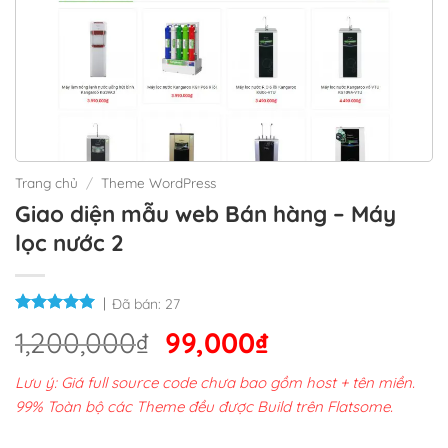
Trang chủ
/
Theme WordPress
Giao diện mẫu web Bán hàng – Máy
lọc nước 2
Đã bán:
27
Giá
Giá
1,200,000
₫
99,000
₫
gốc
hiện
Lưu ý: Giá full source code chưa bao gồm host + tên miền.
là:
tại
99% Toàn bộ các Theme đều được Build trên Flatsome.
1,200,000₫.
là: