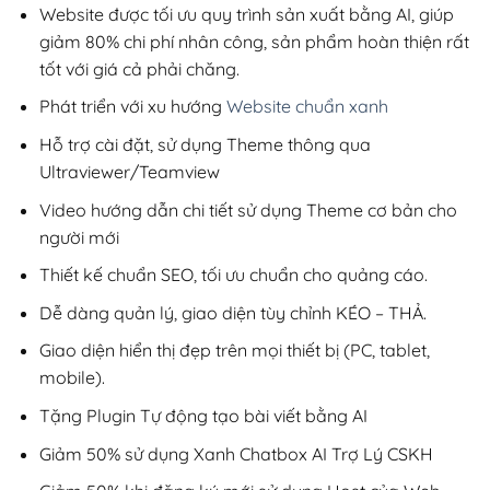
99,000₫.
Website được tối ưu quy trình sản xuất bằng AI, giúp
giảm 80% chi phí nhân công, sản phẩm hoàn thiện rất
tốt với giá cả phải chăng.
Phát triển với xu hướng
Website chuẩn xanh
Hỗ trợ cài đặt, sử dụng Theme thông qua
Ultraviewer/Teamview
Video hướng dẫn chi tiết sử dụng Theme cơ bản cho
người mới
Thiết kế chuẩn SEO, tối ưu chuẩn cho quảng cáo.
Dễ dàng quản lý, giao diện tùy chỉnh KÉO – THẢ.
Giao diện hiển thị đẹp trên mọi thiết bị (PC, tablet,
mobile).
Tặng Plugin Tự động tạo bài viết bằng AI
Giảm 50% sử dụng Xanh Chatbox AI Trợ Lý CSKH