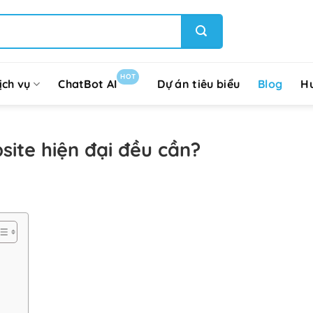
HOT
ịch vụ
ChatBot AI
Dự án tiêu biểu
Blog
H
bsite hiện đại đều cần?