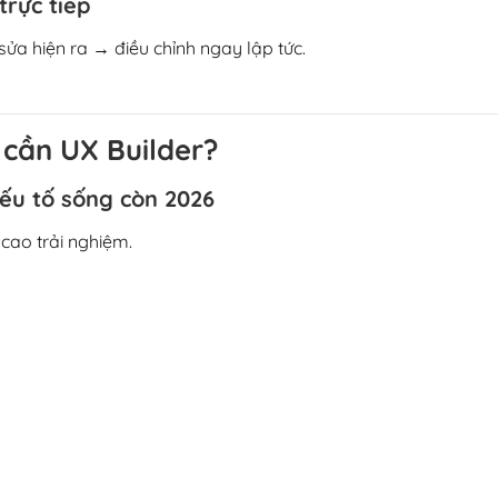
trực tiếp
ửa hiện ra → điều chỉnh ngay lập tức.
u cần UX Builder?
yếu tố sống còn 2026
cao trải nghiệm.