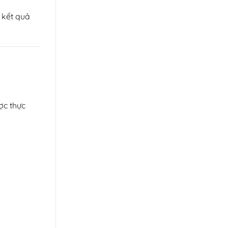
 kết quả
ợc thực