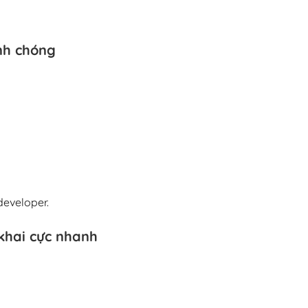
nh chóng
developer.
 khai cực nhanh