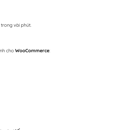
rong vài phút.
ạnh cho
WooCommerce
: