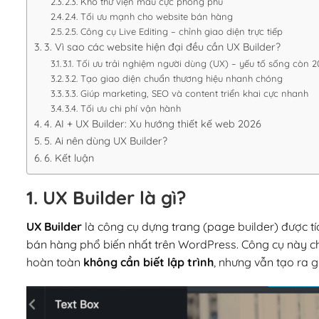
2.3. Kho thư viện mẫu cực phong phú
2.4. Tối ưu mạnh cho website bán hàng
2.5. Công cụ Live Editing – chỉnh giao diện trực tiếp
3. Vì sao các website hiện đại đều cần UX Builder?
3.1. Tối ưu trải nghiệm người dùng (UX) – yếu tố sống còn 
3.2. Tạo giao diện chuẩn thương hiệu nhanh chóng
3.3. Giúp marketing, SEO và content triển khai cực nhanh
3.4. Tối ưu chi phí vận hành
4. AI + UX Builder: Xu hướng thiết kế web 2026
5. Ai nên dùng UX Builder?
6. Kết luận
1. UX Builder là gì?
UX Builder
là công cụ dựng trang (page builder) được t
bán hàng phổ biến nhất trên WordPress. Công cụ này 
hoàn toàn
không cần biết lập trình
, nhưng vẫn tạo ra g