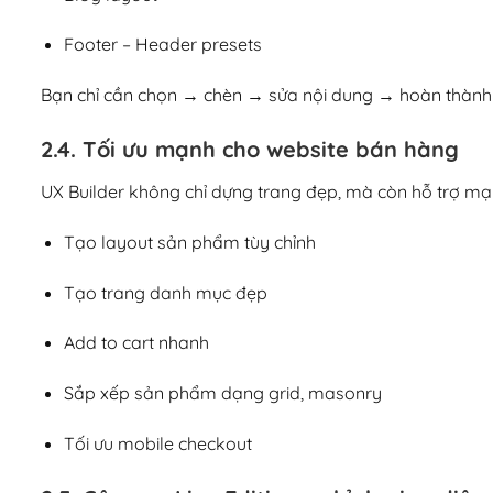
Footer – Header presets
Bạn chỉ cần chọn → chèn → sửa nội dung → hoàn thành t
2.4. Tối ưu mạnh cho website bán hàng
UX Builder không chỉ dựng trang đẹp, mà còn hỗ trợ m
Tạo layout sản phẩm tùy chỉnh
Tạo trang danh mục đẹp
Add to cart nhanh
Sắp xếp sản phẩm dạng grid, masonry
Tối ưu mobile checkout