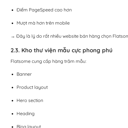
Điểm PageSpeed cao hơn
Mượt mà hơn trên mobile
→ Đây là lý do rất nhiều website bán hàng chọn Flatsom
2.3. Kho thư viện mẫu cực phong phú
Flatsome cung cấp hàng trăm mẫu:
Banner
Product layout
Hero section
Heading
Blog layout