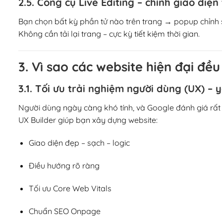
2.5. Công cụ Live Editing – chỉnh giao diện 
Bạn chọn bất kỳ phần tử nào trên trang → popup chỉnh s
Không cần tải lại trang – cực kỳ tiết kiệm thời gian.
3. Vì sao các website hiện đại đề
3.1. Tối ưu trải nghiệm người dùng (UX) – 
Người dùng ngày càng khó tính, và Google đánh giá rất 
UX Builder giúp bạn xây dựng website:
Giao diện đẹp – sạch – logic
Điều hướng rõ ràng
Tối ưu Core Web Vitals
Chuẩn SEO Onpage