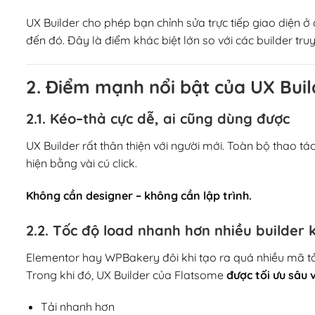
UX Builder cho phép bạn chỉnh sửa trực tiếp giao diện 
đến đó. Đây là điểm khác biệt lớn so với các builder tru
2. Điểm mạnh nổi bật của UX Buil
2.1. Kéo–thả cực dễ, ai cũng dùng được
UX Builder rất thân thiện với người mới. Toàn bộ thao tá
hiện bằng vài cú click.
Không cần designer – không cần lập trình.
2.2. Tốc độ load nhanh hơn nhiều builder 
Elementor hay WPBakery đôi khi tạo ra quá nhiều mã tả
Trong khi đó, UX Builder của Flatsome
được tối ưu sâu
Tải nhanh hơn