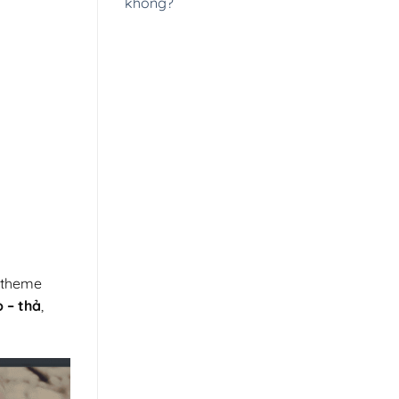
không?
 theme
 – thả
,