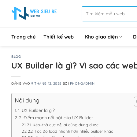
Bỏ
Tìm
qua
kiếm:
nội
dung
Trang chủ
Thiết kế web
Kho giao diện
D
BLOG
UX Builder là gì? Vì sao các we
ĐĂNG VÀO
9 THÁNG 12, 2025
BỞI
PHONGADMIN
Nội dung
1. UX Builder là gì?
2. Điểm mạnh nổi bật của UX Builder
2.1. Kéo–thả cực dễ, ai cũng dùng được
2.2. Tốc độ load nhanh hơn nhiều builder khác