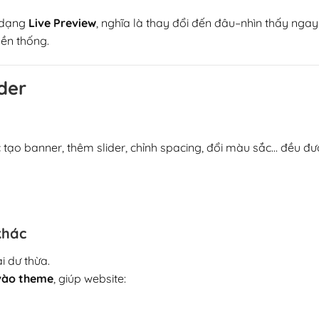
ở dạng
Live Preview
, nghĩa là thay đổi đến đâu–nhìn thấy ngay
yền thống.
der
c tạo banner, thêm slider, chỉnh spacing, đổi màu sắc… đều đư
khác
i dư thừa.
 vào theme
, giúp website: