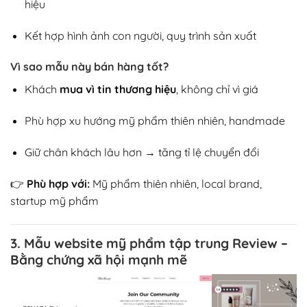
hiệu
Kết hợp hình ảnh con người, quy trình sản xuất
Vì sao mẫu này bán hàng tốt?
Khách
mua vì tin thương hiệu
, không chỉ vì giá
Phù hợp xu hướng mỹ phẩm thiên nhiên, handmade
Giữ chân khách lâu hơn → tăng tỉ lệ chuyển đổi
👉
Phù hợp với:
Mỹ phẩm thiên nhiên, local brand,
startup mỹ phẩm
3. Mẫu website mỹ phẩm tập trung Review –
Bằng chứng xã hội mạnh mẽ