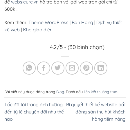
để
websieure.vn
hỗ trợ bạn với gói web trọn gói chỉ từ
600k !
Xem thêm:
Theme WordPress
|
Bán Hàng
|
Dịch vụ thiết
kế web
|
Kho giao diện
4.2/5 - (30 bình chọn)
Bài viết này được đăng trong
Blog
. Đánh dấu
liên kết thường trực
.
Tốc độ tải trang ảnh hưởng
Bí quyết thiết kế website bất
đến tỷ lệ chuyển đổi như thế
động sản thu hút khách
nào
hàng tiềm năng