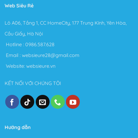
Web Siêu Rẻ
Lô A06, Tầng 1, CC HomeCity, 177 Trung Kính, Yên Hòa,
Cầu Giấy, Hà Nội
Hotline :
0986.587.628
Email :
websieure28@gmail.com
Website:
websieure.vn
KẾT NỐI VỚI CHÚNG TÔI
Hướng dẫn