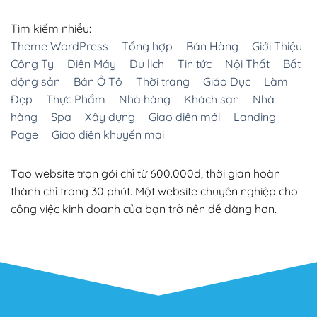
Tìm kiếm nhiều:
Theme WordPress
Tổng hợp
Bán Hàng
Giới Thiệu
Công Ty
Điện Máy
Du lịch
Tin tức
Nội Thất
Bất
động sản
Bán Ô Tô
Thời trang
Giáo Dục
Làm
Đẹp
Thực Phẩm
Nhà hàng
Khách sạn
Nhà
hàng
Spa
Xây dựng
Giao diện mới
Landing
Page
Giao diện khuyến mại
Tạo website trọn gói chỉ từ 600.000đ, thời gian hoàn
thành chỉ trong 30 phút. Một website chuyên nghiệp cho
công việc kinh doanh của bạn trở nên dễ dàng hơn.