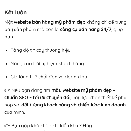
Kết luận
Một
website bán hàng mỹ phẩm đẹp
không chỉ để trưng
bày sản phẩm mà còn là
công cụ bán hàng 24/7
, giúp
bạn:
Tăng độ tin cậy thương hiệu
Nâng cao trải nghiệm khách hàng
Gia tăng tỉ lệ chốt đơn và doanh thu
👉 Nếu bạn đang tìm
mẫu website mỹ phẩm đẹp –
chuẩn SEO – tối ưu chuyển đổi
, hãy lựa chọn thiết kế phù
hợp với
đối tượng khách hàng và chiến lược kinh doanh
của mình.
👉 Bạn gặp khó khăn khi triển khai? Hãy