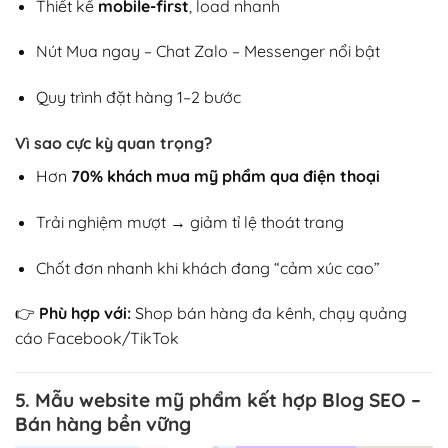
Thiết kế
mobile-first
, load nhanh
Nút Mua ngay – Chat Zalo – Messenger nổi bật
Quy trình đặt hàng 1–2 bước
Vì sao cực kỳ quan trọng?
Hơn
70% khách mua mỹ phẩm qua điện thoại
Trải nghiệm mượt → giảm tỉ lệ thoát trang
Chốt đơn nhanh khi khách đang “cảm xúc cao”
👉
Phù hợp với:
Shop bán hàng đa kênh, chạy quảng
cáo Facebook/TikTok
5. Mẫu website mỹ phẩm kết hợp Blog SEO –
Bán hàng bền vững