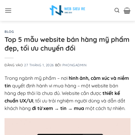
Bỏ
qua
nội
dung
BLOG
Top 5 mẫu website bán hàng mỹ phẩm
đẹp, tối ưu chuyển đổi
ĐĂNG VÀO
27 THÁNG 1, 2026
BỞI
PHONGADMIN
Trong ngành mỹ phẩm – nơi
hình ảnh, cảm xúc và niềm
tin
quyết định hành vi mua hàng – một website bán
hàng đẹp thôi là chưa đủ. Website cần được
thiết kế
chuẩn UX/UI
, tối ưu trải nghiệm người dùng và dẫn dắt
khách hàng
đi từ xem → tin → mua
một cách tự nhiên.