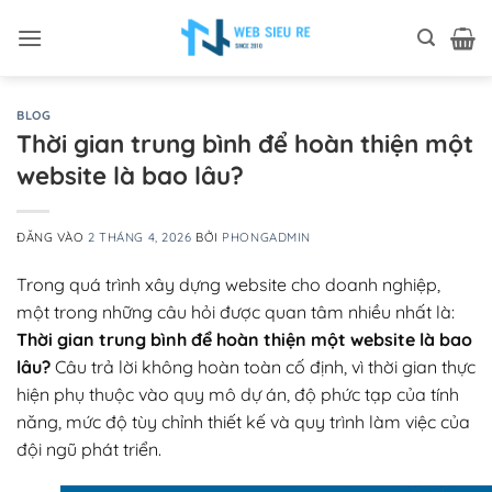
Bỏ
qua
nội
dung
BLOG
Thời gian trung bình để hoàn thiện một
website là bao lâu?
ĐĂNG VÀO
2 THÁNG 4, 2026
BỞI
PHONGADMIN
Trong quá trình xây dựng website cho doanh nghiệp,
một trong những câu hỏi được quan tâm nhiều nhất là:
Thời gian trung bình để hoàn thiện một website là bao
lâu?
Câu trả lời không hoàn toàn cố định, vì thời gian thực
hiện phụ thuộc vào quy mô dự án, độ phức tạp của tính
năng, mức độ tùy chỉnh thiết kế và quy trình làm việc của
đội ngũ phát triển.