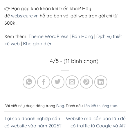
👉 Bạn gặp khó khăn khi triển khai? Hãy
để
websieure.vn
hỗ trợ bạn với gói web trọn gói chỉ từ
600k !
Xem thêm:
Theme WordPress
|
Bán Hàng
|
Dịch vụ thiết
kế web
|
Kho giao diện
4/5 - (11 bình chọn)
Bài viết này được đăng trong
Blog
. Đánh dấu
liên kết thường trực
.
Tại sao doanh nghiệp cần
Website mới cần bao lâu để
có website vào năm 2026?
có traffic từ Google và AI?