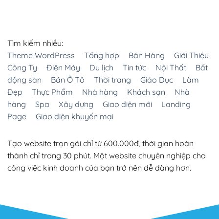
Tìm kiếm nhiều:
Theme WordPress
Tổng hợp
Bán Hàng
Giới Thiệu
Công Ty
Điện Máy
Du lịch
Tin tức
Nội Thất
Bất
động sản
Bán Ô Tô
Thời trang
Giáo Dục
Làm
Đẹp
Thực Phẩm
Nhà hàng
Khách sạn
Nhà
hàng
Spa
Xây dựng
Giao diện mới
Landing
Page
Giao diện khuyến mại
Tạo website trọn gói chỉ từ 600.000đ, thời gian hoàn
thành chỉ trong 30 phút. Một website chuyên nghiệp cho
công việc kinh doanh của bạn trở nên dễ dàng hơn.