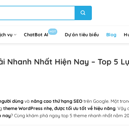
HOT
ịch vụ
ChatBot AI
Dự án tiêu biểu
Blog
H
i Nhanh Nhất Hiện Nay – Top 5 L
người dùng
và
nâng cao thứ hạng SEO
trên Google. Một tro
ng
theme WordPress nhẹ, được tối ưu tốt về hiệu năng
. Vậy 
n nay
? Cùng khám phá ngay top 5 theme nhanh nhất năm 20