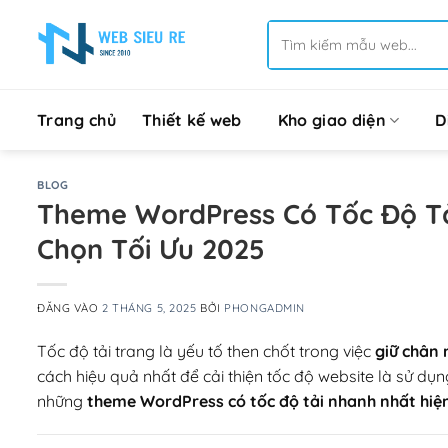
Bỏ
Tìm
qua
kiếm:
nội
dung
Trang chủ
Thiết kế web
Kho giao diện
D
BLOG
Theme WordPress Có Tốc Độ Tả
Chọn Tối Ưu 2025
ĐĂNG VÀO
2 THÁNG 5, 2025
BỞI
PHONGADMIN
Tốc độ tải trang là yếu tố then chốt trong việc
giữ chân 
cách hiệu quả nhất để cải thiện tốc độ website là sử dụ
những
theme WordPress có tốc độ tải nhanh nhất hiệ