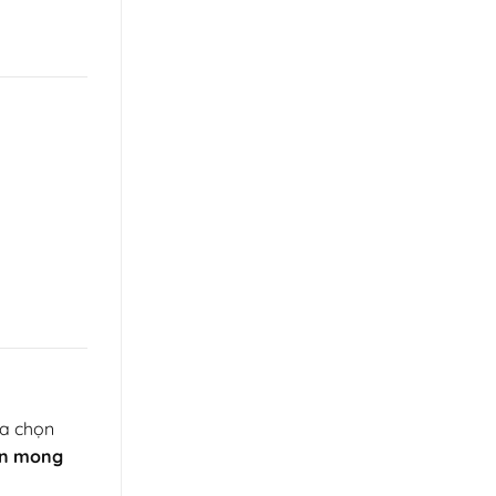
ựa chọn
ện mong