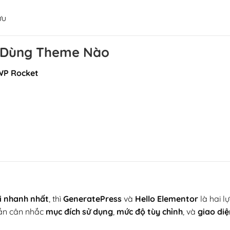
ưu
ù Dùng Theme Nào
WP Rocket
i nhanh nhất
, thì
GeneratePress
và
Hello Elementor
là hai l
cần cân nhắc
mục đích sử dụng
,
mức độ tùy chỉnh
, và
giao di