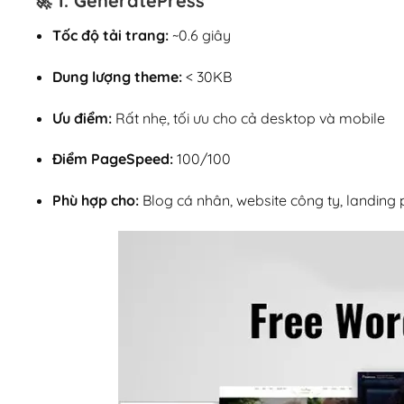
🚀 1.
GeneratePress
Tốc độ tải trang:
~0.6 giây
Dung lượng theme:
< 30KB
Ưu điểm:
Rất nhẹ, tối ưu cho cả desktop và mobile
Điểm PageSpeed:
100/100
Phù hợp cho:
Blog cá nhân, website công ty, landing