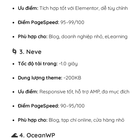
Ưu điểm:
Tích hợp tốt với Elementor, dễ tùy chỉnh
Điểm PageSpeed:
95–99/100
Phù hợp cho:
Blog, doanh nghiệp nhỏ, eLearning
🌀 3.
Neve
Tốc độ tải trang:
~1.0 giây
Dung lượng theme:
~200KB
Ưu điểm:
Responsive tốt, hỗ trợ AMP, đa mục đích
Điểm PageSpeed:
90–95/100
Phù hợp cho:
Blog, tạp chí online, cửa hàng nhỏ
🌊 4.
OceanWP