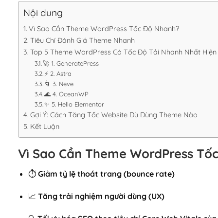
Nội dung
Vì Sao Cần Theme WordPress Tốc Độ Nhanh?
Tiêu Chí Đánh Giá Theme Nhanh
Top 5 Theme WordPress Có Tốc Độ Tải Nhanh Nhất Hiện
🚀 1. GeneratePress
⚡ 2. Astra
🌀 3. Neve
🌊 4. OceanWP
✨ 5. Hello Elementor
Gợi Ý: Cách Tăng Tốc Website Dù Dùng Theme Nào
Kết Luận
Vì Sao Cần Theme WordPress Tố
⏱
Giảm tỷ lệ thoát trang (bounce rate)
📈
Tăng trải nghiệm người dùng (UX)