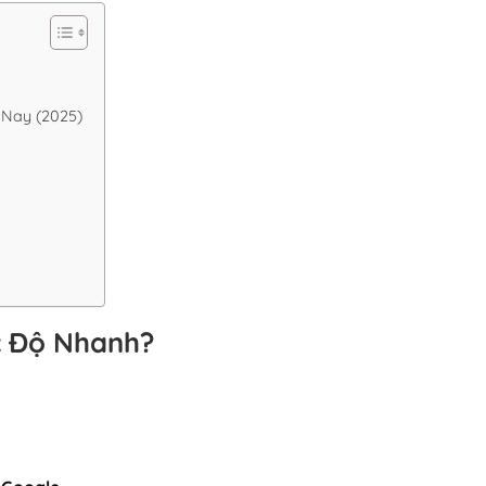
 Nay (2025)
c Độ Nhanh?