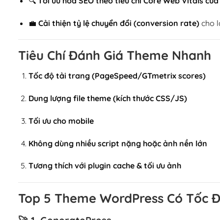
🔍
Tối ưu hóa SEO theo tiêu chí Core Web Vitals củ
💼
Cải thiện tỷ lệ chuyển đổi (conversion rate)
cho l
Tiêu Chí Đánh Giá Theme Nhanh
Tốc độ tải trang (PageSpeed/GTmetrix scores)
Dung lượng file theme (kích thước CSS/JS)
Tối ưu cho mobile
Không dùng nhiều script nặng hoặc ảnh nền lớn
Tương thích với plugin cache & tối ưu ảnh
Top 5 Theme WordPress Có Tốc Đ