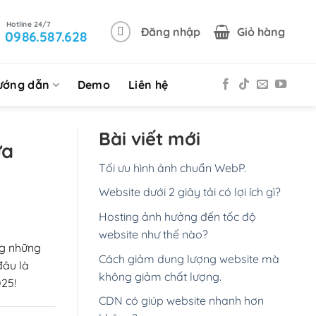
Đăng nhập
Giỏ hàng
0986.587.628
ướng dẫn
Demo
Liên hệ
Bài viết mới
ựa
Tối ưu hình ảnh chuẩn WebP.
Website dưới 2 giây tải có lợi ích gì?
Hosting ảnh hưởng đến tốc độ
website như thế nào?
ng những
Cách giảm dung lượng website mà
đâu là
không giảm chất lượng.
25!
CDN có giúp website nhanh hơn