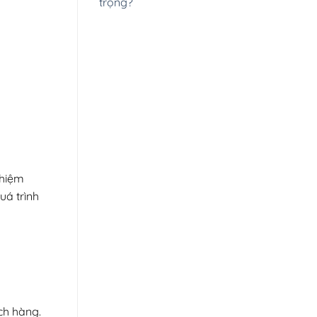
trọng?
ghiệm
uá trình
ch hàng.