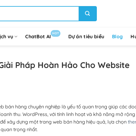
HOT
ịch vụ
ChatBot AI
Dự án tiêu biểu
Blog
H
Giải Pháp Hoàn Hảo Cho Website
web bán hàng chuyên nghiệp là yếu tố quan trọng giúp các d
doanh thu. WordPress, với tính linh hoạt và khả năng mở rộn
à để xây dựng một trang web bán hàng hiệu quả, lựa chọn
th
quan trọng nhất.