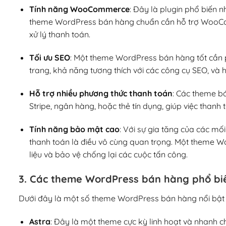
Tính năng WooCommerce
: Đây là plugin phổ biến 
theme WordPress bán hàng chuẩn cần hỗ trợ WooCo
xử lý thanh toán.
Tối ưu SEO
: Một theme WordPress bán hàng tốt cần p
trang, khả năng tương thích với các công cụ SEO, và 
Hỗ trợ nhiều phương thức thanh toán
: Các theme b
Stripe, ngân hàng, hoặc thẻ tín dụng, giúp việc thanh
Tính năng bảo mật cao
: Với sự gia tăng của các mố
thanh toán là điều vô cùng quan trọng. Một theme 
liệu và bảo vệ chống lại các cuộc tấn công.
3. Các theme WordPress bán hàng phổ bi
Dưới đây là một số theme WordPress bán hàng nổi bật và
Astra
: Đây là một theme cực kỳ linh hoạt và nhanh