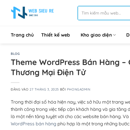
Bỏ
Tìm
qua
kiếm:
nội
dung
Trang chủ
Thiết kế web
Kho giao diện
D
BLOG
Theme WordPress Bán Hàng – 
Thương Mại Điện Tử
ĐĂNG VÀO
27 THÁNG 3, 2025
BỞI
PHONGADMIN
Trong thời đại số hóa hiện nay, việc sở hữu một trang 
thành công trong việc tiếp cận khách hàng và gia tăng 
là một nền tảng tuyệt vời cho các website bán hàng. V
WordPress bán hàng
phù hợp là một trong những bước 