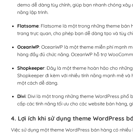
demo dễ dàng tùy chỉnh, giúp bạn nhanh chóng xây
năng lập trình.
Flatsome
: Flatsome là một trong những theme bán 
trang trực quan, cho phép bạn dễ dàng tạo và tùy chỉ
OceanWP
: OceanWP là một theme miễn phí mạnh mẽ 
hàng đầy đủ chức năng. OceanWP hỗ trợ WooCommerce
Shopkeeper
: Đây là một theme hoàn hảo cho những 
Shopkeeper đi kèm với nhiều tính năng mạnh mẽ và
một cách dễ dàng.
Divi
: Divi là một trong những theme WordPress phổ b
cấp các tính năng tối ưu cho các website bán hàng, g
4. Lợi ích khi sử dụng theme WordPress b
Việc sử dụng một theme WordPress bán hàng có nhiều lợi