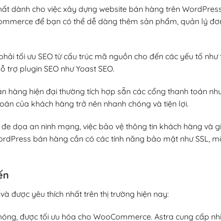
nhất dành cho việc xây dựng website bán hàng trên WordPress
mmerce để bạn có thể dễ dàng thêm sản phẩm, quản lý đơn
hải tối ưu SEO từ cấu trúc mã nguồn cho đến các yếu tố như t
hỗ trợ plugin SEO như Yoast SEO.
án hàng hiện đại thường tích hợp sẵn các cổng thanh toán nh
 toán của khách hàng trở nên nhanh chóng và tiện lợi.
i đe dọa an ninh mạng, việc bảo vệ thông tin khách hàng và g
WordPress bán hàng cần có các tính năng bảo mật như SSL, 
ến
 được yêu thích nhất trên thị trường hiện nay:
 chóng, được tối ưu hóa cho WooCommerce. Astra cung cấp nh