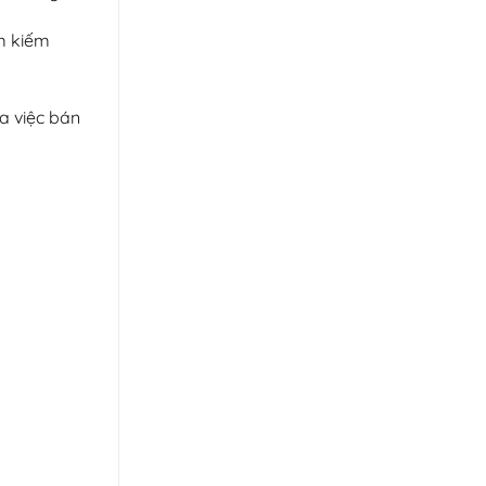
ìm kiếm
a việc bán