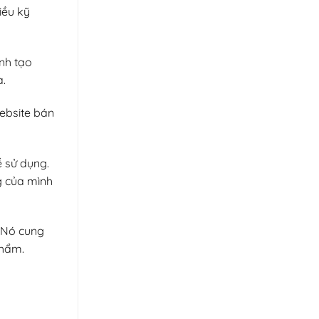
iều kỹ
nh tạo
a.
ebsite bán
 sử dụng.
g của mình
. Nó cung
phẩm.