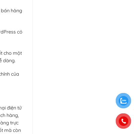
e bán hàng
ordPress có
ết cho một
ễ dàng.
chỉnh của
ại điện tử
ách hàng,
hàng trực
ốt mà còn