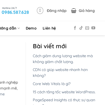
Đăng nhập
Giỏ hàng
0986.587.628
ướng dẫn
Demo
Liên hệ
Bài viết mới
Cách giảm dung lượng website mà
không giảm chất lượng.
CDN có giúp website nhanh hơn
không?
oanh nghiệp
Core Web Vitals là gì?
g mạnh mẽ,
15 cách tăng tốc website WordPress.
eme
PageSpeed Insights có thực sự quan