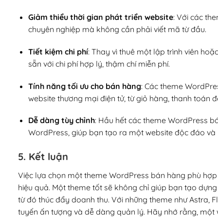
Giảm thiểu thời gian phát triển website
: Với các t
chuyên nghiệp mà không cần phải viết mã từ đầu.
Tiết kiệm chi phí
: Thay vì thuê một lập trình viên h
sẵn với chi phí hợp lý, thậm chí miễn phí.
Tính năng tối ưu cho bán hàng
: Các theme WordPres
website thương mại điện tử, từ giỏ hàng, thanh toán
Dễ dàng tùy chỉnh
: Hầu hết các theme WordPress bá
WordPress, giúp bạn tạo ra một website độc đáo và 
5. Kết luận
Việc lựa chọn một theme WordPress bán hàng phù hợp l
hiệu quả. Một theme tốt sẽ không chỉ giúp bạn tạo dựng
từ đó thúc đẩy doanh thu. Với những theme như Astra, 
tuyến ấn tượng và dễ dàng quản lý. Hãy nhớ rằng, một