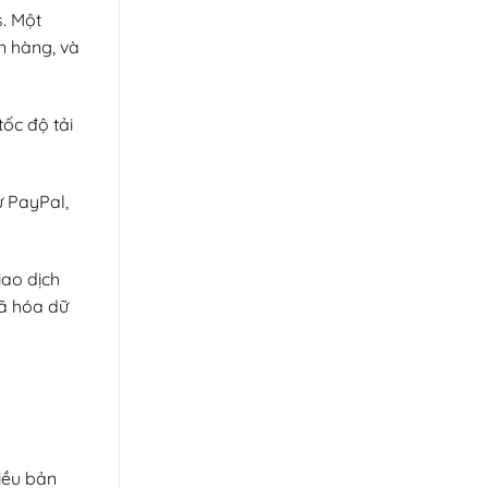
. Một
 hàng, và
ốc độ tải
ư PayPal,
iao dịch
mã hóa dữ
iều bản