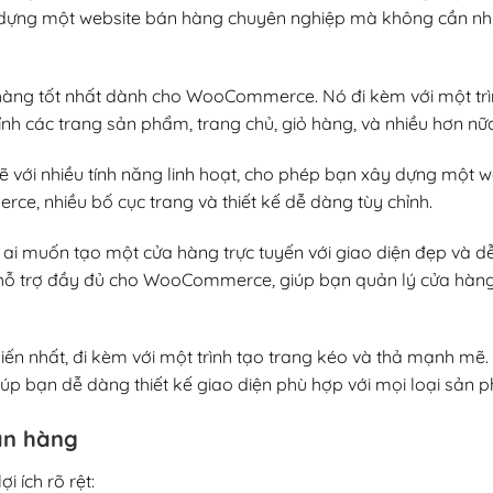
 dựng một website bán hàng chuyên nghiệp mà không cần nh
hàng tốt nhất dành cho WooCommerce. Nó đi kèm với một trì
nh các trang sản phẩm, trang chủ, giỏ hàng, và nhiều hơn nữ
với nhiều tính năng linh hoạt, cho phép bạn xây dựng một w
, nhiều bố cục trang và thiết kế dễ dàng tùy chỉnh.
ai muốn tạo một cửa hàng trực tuyến với giao diện đẹp và dễ
 hỗ trợ đầy đủ cho WooCommerce, giúp bạn quản lý cửa hàn
iến nhất, đi kèm với một trình tạo trang kéo và thả mạnh mẽ
iúp bạn dễ dàng thiết kế giao diện phù hợp với mọi loại sản 
án hàng
 ích rõ rệt: