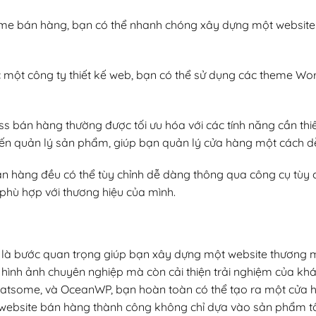
heme bán hàng, bạn có thể nhanh chóng xây dựng một websit
oặc một công ty thiết kế web, bạn có thể sử dụng các theme W
s bán hàng thường được tối ưu hóa với các tính năng cần thi
 đến quản lý sản phẩm, giúp bạn quản lý cửa hàng một cách d
n hàng đều có thể tùy chỉnh dễ dàng thông qua công cụ tùy 
phù hợp với thương hiệu của mình.
à bước quan trọng giúp bạn xây dựng một website thương m
 hình ảnh chuyên nghiệp mà còn cải thiện trải nghiệm của kh
Flatsome, và OceanWP, bạn hoàn toàn có thể tạo ra một cửa 
 website bán hàng thành công không chỉ dựa vào sản phẩm t