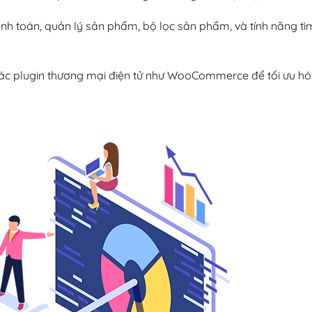
hanh toán, quản lý sản phẩm, bộ lọc sản phẩm, và tính năng t
các plugin thương mại điện tử như WooCommerce để tối ưu hó