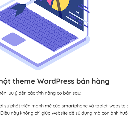
 một theme WordPress bán hàng
n lưu ý đến các tính năng cơ bản sau:
Với sự phát triển mạnh mẽ của smartphone và tablet, website
bị. Điều này không chỉ giúp website dễ sử dụng mà còn ảnh hư