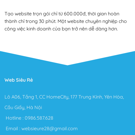
Tạo website trọn gói chỉ từ 600.000đ, thời gian hoàn
thành chỉ trong 30 phút. Một website chuyên nghiệp cho
công việc kinh doanh của bạn trở nên dễ dàng hơn.
Web Siêu Rẻ
Lô A06, Tầng 1, CC HomeCity, 177 Trung Kính, Yên Hòa,
Cầu Giấy, Hà Nội
Hotline :
0986.587.628
Email :
websieure28@gmail.com