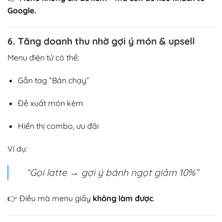
Google.
6. Tăng doanh thu nhờ gợi ý món & upsell
Menu điện tử có thể:
Gắn tag “Bán chạy”
Đề xuất món kèm
Hiển thị combo, ưu đãi
Ví dụ:
“Gọi latte → gợi ý bánh ngọt giảm 10%”
👉 Điều mà menu giấy
không làm được
.