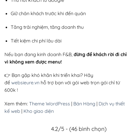
Giữ chân khách trước khi đến quán
Tăng trải nghiệm, tăng doanh thu
Tiết kiệm chi phí lâu dài
Nếu bạn đang kinh doanh F&B,
đừng để khách rời đi chỉ
vì không xem được menu!
👉 Bạn gặp khó khăn khi triển khai? Hãy
để
websieure.vn
hỗ trợ bạn với gói web trọn gói chỉ từ
600k !
Xem thêm:
Theme WordPress
|
Bán Hàng
|
Dịch vụ thiết
kế web
|
Kho giao diện
4.2/5 - (46 bình chọn)