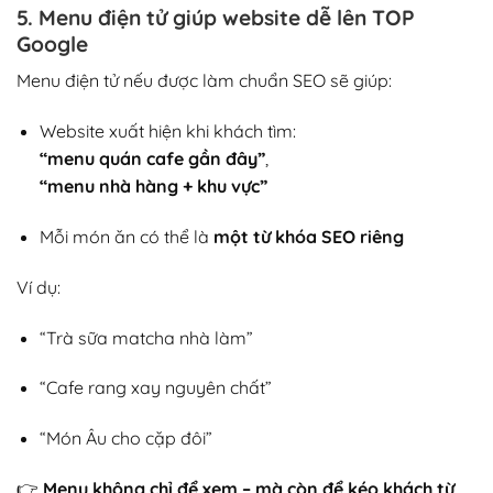
5. Menu điện tử giúp website dễ lên TOP
Google
Menu điện tử nếu được làm chuẩn SEO sẽ giúp:
Website xuất hiện khi khách tìm:
“menu quán cafe gần đây”
,
“menu nhà hàng + khu vực”
Mỗi món ăn có thể là
một từ khóa SEO riêng
Ví dụ:
“Trà sữa matcha nhà làm”
“Cafe rang xay nguyên chất”
“Món Âu cho cặp đôi”
👉
Menu không chỉ để xem – mà còn để kéo khách từ