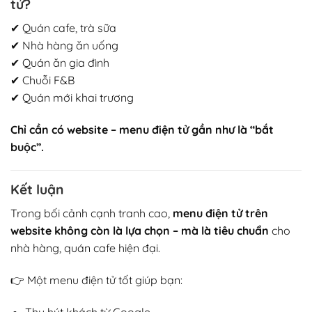
tử?
✔ Quán cafe, trà sữa
✔ Nhà hàng ăn uống
✔ Quán ăn gia đình
✔ Chuỗi F&B
✔ Quán mới khai trương
Chỉ cần có website – menu điện tử gần như là “bắt
buộc”.
Kết luận
Trong bối cảnh cạnh tranh cao,
menu điện tử trên
website không còn là lựa chọn – mà là tiêu chuẩn
cho
nhà hàng, quán cafe hiện đại.
👉 Một menu điện tử tốt giúp bạn:
Thu hút khách từ Google