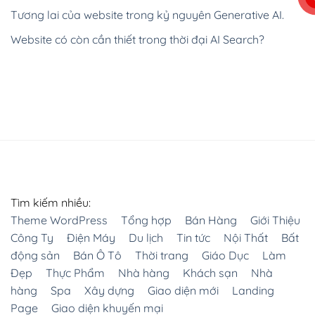
Tương lai của website trong kỷ nguyên Generative AI.
Website có còn cần thiết trong thời đại AI Search?
Tìm kiếm nhiều:
Theme WordPress
Tổng hợp
Bán Hàng
Giới Thiệu
Công Ty
Điện Máy
Du lịch
Tin tức
Nội Thất
Bất
động sản
Bán Ô Tô
Thời trang
Giáo Dục
Làm
Đẹp
Thực Phẩm
Nhà hàng
Khách sạn
Nhà
hàng
Spa
Xây dựng
Giao diện mới
Landing
Page
Giao diện khuyến mại