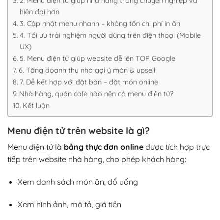
2. Menu điện tử giúp nhà hàng trông chuyên nghiệp và
hiện đại hơn
3. Cập nhật menu nhanh – không tốn chi phí in ấn
4. Tối ưu trải nghiệm người dùng trên điện thoại (Mobile
UX)
5. Menu điện tử giúp website dễ lên TOP Google
6. Tăng doanh thu nhờ gợi ý món & upsell
7. Dễ kết hợp với đặt bàn – đặt món online
Nhà hàng, quán cafe nào nên có menu điện tử?
Kết luận
Menu điện tử trên website là gì?
Menu điện tử là
bảng thực đơn online
được tích hợp trực
tiếp trên website nhà hàng, cho phép khách hàng:
Xem danh sách món ăn, đồ uống
Xem hình ảnh, mô tả, giá tiền