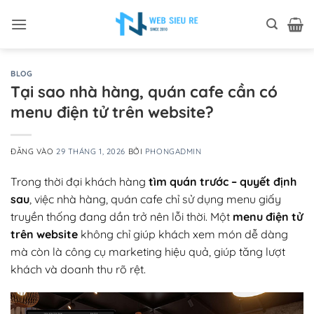
Bỏ
qua
nội
dung
BLOG
Tại sao nhà hàng, quán cafe cần có
menu điện tử trên website?
ĐĂNG VÀO
29 THÁNG 1, 2026
BỞI
PHONGADMIN
Trong thời đại khách hàng
tìm quán trước – quyết định
sau
, việc nhà hàng, quán cafe chỉ sử dụng menu giấy
truyền thống đang dần trở nên lỗi thời. Một
menu điện tử
trên website
không chỉ giúp khách xem món dễ dàng
mà còn là công cụ marketing hiệu quả, giúp tăng lượt
khách và doanh thu rõ rệt.