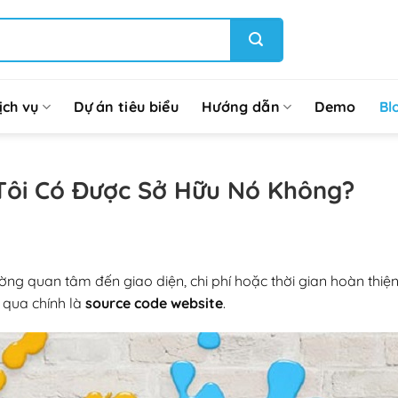
ịch vụ
Dự án tiêu biểu
Hướng dẫn
Demo
Bl
 Tôi Có Được Sở Hữu Nó Không?
ờng quan tâm đến giao diện, chi phí hoặc thời gian hoàn thiện
 qua chính là
source code website
.