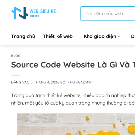
Bỏ
Tìm
qua
kiếm:
nội
dung
Trang chủ
Thiết kế web
Kho giao diện
D
BLOG
Source Code Website Là Gì Và
ĐĂNG VÀO
5 THÁNG 4, 2026
BỞI
PHONGADMIN
Trong quá trình thiết kế website, nhiều doanh nghiệp thư
nhiên, một yếu tố cực kỳ quan trọng nhưng thường bị bỏ