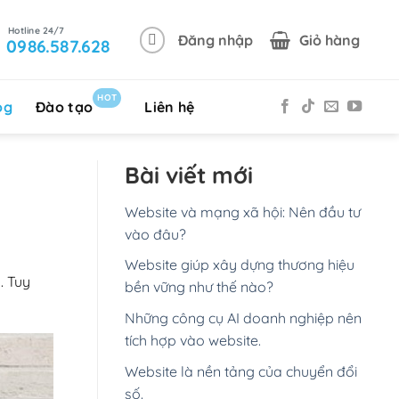
Đăng nhập
Giỏ hàng
0986.587.628
HOT
og
Đào tạo
Liên hệ
Bài viết mới
Website và mạng xã hội: Nên đầu tư
vào đâu?
Website giúp xây dựng thương hiệu
. Tuy
bền vững như thế nào?
Những công cụ AI doanh nghiệp nên
tích hợp vào website.
Website là nền tảng của chuyển đổi
số.