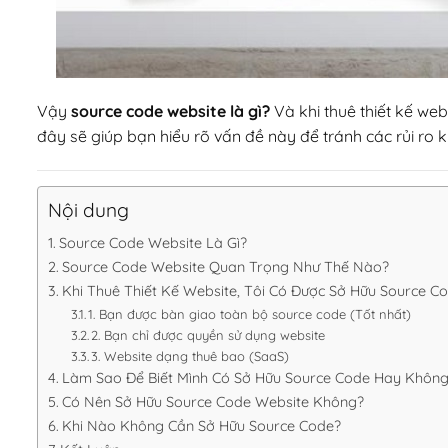
Vậy
source code website là gì?
Và khi thuê thiết kế web
đây sẽ giúp bạn hiểu rõ vấn đề này để tránh các rủi ro k
Nội dung
Source Code Website Là Gì?
Source Code Website Quan Trọng Như Thế Nào?
Khi Thuê Thiết Kế Website, Tôi Có Được Sở Hữu Source 
1. Bạn được bàn giao toàn bộ source code (Tốt nhất)
2. Bạn chỉ được quyền sử dụng website
3. Website dạng thuê bao (SaaS)
Làm Sao Để Biết Mình Có Sở Hữu Source Code Hay Khôn
Có Nên Sở Hữu Source Code Website Không?
Khi Nào Không Cần Sở Hữu Source Code?