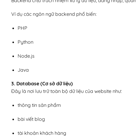
Backend chịu trách nhiệm xử lý dữ liệu, đăng nhập, quản
Ví dụ các ngôn ngữ backend phổ biến:
PHP
Python
Node.js
Java
3. Database (Cơ sở dữ liệu)
Đây là nơi lưu trữ toàn bộ dữ liệu của website như:
thông tin sản phẩm
bài viết blog
tài khoản khách hàng