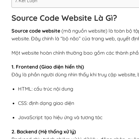
Kết Luận
Source Code Website Là Gì?
Source code website
(mã nguồn website) là toàn bộ tậ
website. Đây chính là “bộ não” của trang web, quyết định
Một website hoàn chỉnh thường bao gồm các thành phầ
1. Frontend (Giao diện hiển thị)
Đây là phần người dùng nhìn thấy khi truy cập website,
HTML: cấu trúc nội dung
CSS: định dạng giao diện
JavaScript: tạo hiệu ứng và tương tác
2. Backend (Hệ thống xử lý)