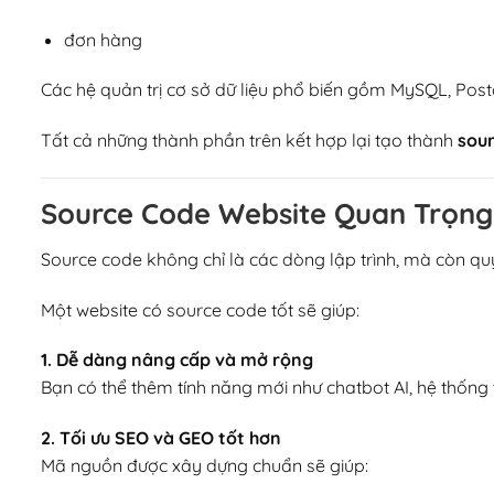
đơn hàng
Các hệ quản trị cơ sở dữ liệu phổ biến gồm MySQL, P
Tất cả những thành phần trên kết hợp lại tạo thành
sour
Source Code Website Quan Trọn
Source code không chỉ là các dòng lập trình, mà còn quy
Một website có source code tốt sẽ giúp:
1. Dễ dàng nâng cấp và mở rộng
Bạn có thể thêm tính năng mới như chatbot AI, hệ thốn
2. Tối ưu SEO và GEO tốt hơn
Mã nguồn được xây dựng chuẩn sẽ giúp: