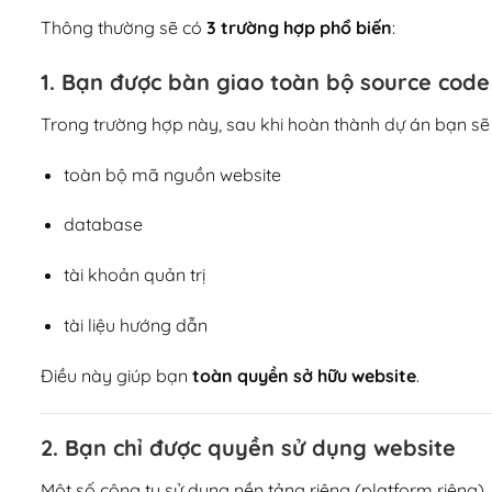
Thông thường sẽ có
3 trường hợp phổ biến
:
1. Bạn được bàn giao toàn bộ source code
Trong trường hợp này, sau khi hoàn thành dự án bạn sẽ
toàn bộ mã nguồn website
database
tài khoản quản trị
tài liệu hướng dẫn
Điều này giúp bạn
toàn quyền sở hữu website
.
2. Bạn chỉ được quyền sử dụng website
Một số công ty sử dụng nền tảng riêng (platform riêng).