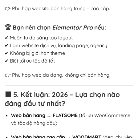
👉 Phù hợp website bán hàng trung – cao cấp.
🏆
Bạn nên chọn
Elementor Pro
nếu:
✔ Muốn tự do sáng tạo layout
✔ Làm website dịch vụ, landing page, agency
✔ Không bị giới hạn theme
✔ Biết tối ưu tốc độ tốt
👉 Phù hợp web đa dạng, không chỉ bán hàng.
🟫
5. Kết luận: 2026 – Lựa chọn nào
đáng đầu tư nhất?
Web bán hàng → FLATSOME
(tối ưu WooCommerce
và tốc độ hàng đầu)
Web bán hàng cao cấp → WOODMART
(đẹp, chuyên