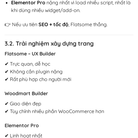
Elementor Pro
nặng nhất vì load nhiều script, nhất là
khi dùng nhiều widget/add-on.
👉 Nếu ưu tiên
SEO + tốc độ
, Flatsome thắng.
3.2. Trải nghiệm xây dựng trang
Flatsome – UX Builder
✔ Trực quan, dễ học
✔ Không cần plugin nặng
✔ Rất phù hợp cho người mới
Woodmart Builder
✔ Giao diện đẹp
✔ Tùy chỉnh nhiều phần WooCommerce hơn
Elementor Pro
✔ Linh hoạt nhất