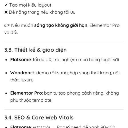
✔ Tạo mọi kiểu layout
❌ Dễ nặng trang nếu không tối ưu
👉 Nếu muốn
sáng tạo không giới hạn
, Elementor Pro
vô đối.
3.3. Thiết kế & giao diện
Flatsome
: tối ưu UX, trải nghiệm mua hàng tuyệt vời
Woodmart
: demo rất sang, hợp shop thời trang, nội
thất, luxury
Elementor Pro
: bạn tự tạo phong cách riêng, không
phụ thuộc template
3.4. SEO & Core Web Vitals
Flatsome
: vượt trội → PageSpeed dễ xanh 90–100