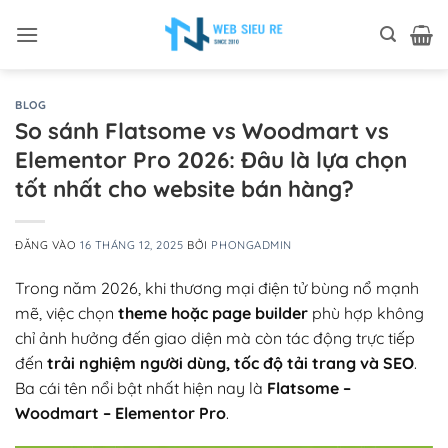
Bỏ
qua
nội
dung
BLOG
So sánh Flatsome vs Woodmart vs
Elementor Pro 2026: Đâu là lựa chọn
tốt nhất cho website bán hàng?
ĐĂNG VÀO
16 THÁNG 12, 2025
BỞI
PHONGADMIN
Trong năm 2026, khi thương mại điện tử bùng nổ mạnh
mẽ, việc chọn
theme hoặc page builder
phù hợp không
chỉ ảnh hưởng đến giao diện mà còn tác động trực tiếp
đến
trải nghiệm người dùng, tốc độ tải trang và SEO
.
Ba cái tên nổi bật nhất hiện nay là
Flatsome –
Woodmart – Elementor Pro
.