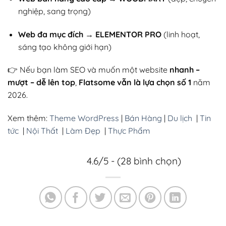
nghiệp, sang trọng)
Web đa mục đích → ELEMENTOR PRO
(linh hoạt,
sáng tạo không giới hạn)
👉 Nếu bạn làm SEO và muốn một website
nhanh –
mượt – dễ lên top
,
Flatsome vẫn là lựa chọn số 1
năm
2026.
Xem thêm:
Theme WordPress
|
Bán Hàng
|
Du lịch
|
Tin
tức
|
Nội Thất
|
Làm Đẹp
|
Thực Phẩm
4.6/5 - (28 bình chọn)