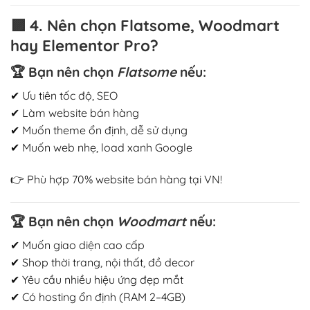
🟪
4. Nên chọn Flatsome, Woodmart
hay Elementor Pro?
🏆
Bạn nên chọn
Flatsome
nếu:
✔ Ưu tiên tốc độ, SEO
✔ Làm website bán hàng
✔ Muốn theme ổn định, dễ sử dụng
✔ Muốn web nhẹ, load xanh Google
👉 Phù hợp 70% website bán hàng tại VN!
🏆
Bạn nên chọn
Woodmart
nếu:
✔ Muốn giao diện cao cấp
✔ Shop thời trang, nội thất, đồ decor
✔ Yêu cầu nhiều hiệu ứng đẹp mắt
✔ Có hosting ổn định (RAM 2–4GB)