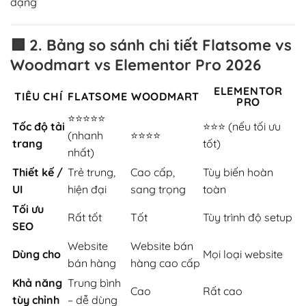
dạng
🟩
2. Bảng so sánh chi tiết Flatsome vs
Woodmart vs Elementor Pro 2026
ELEMENTOR
TIÊU CHÍ
FLATSOME
WOODMART
PRO
⭐⭐⭐⭐⭐
Tốc độ tải
⭐⭐⭐ (nếu tối ưu
(nhanh
⭐⭐⭐⭐
trang
tốt)
nhất)
Thiết kế /
Trẻ trung,
Cao cấp,
Tùy biến hoàn
UI
hiện đại
sang trọng
toàn
Tối ưu
Rất tốt
Tốt
Tùy trình độ setup
SEO
Website
Website bán
Dùng cho
Mọi loại website
bán hàng
hàng cao cấp
Khả năng
Trung bình
Cao
Rất cao
tùy chỉnh
– dễ dùng