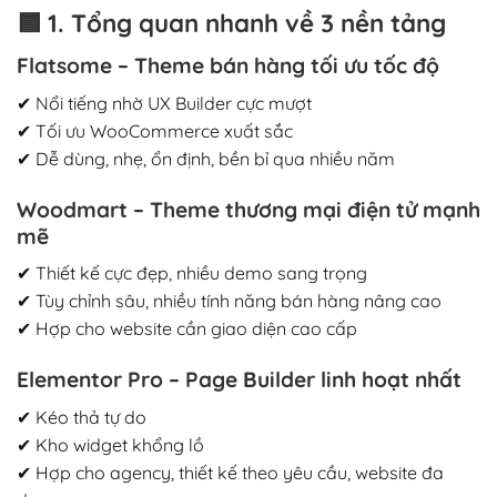
🟦
1. Tổng quan nhanh về 3 nền tảng
Flatsome – Theme bán hàng tối ưu tốc độ
✔ Nổi tiếng nhờ UX Builder cực mượt
✔ Tối ưu WooCommerce xuất sắc
✔ Dễ dùng, nhẹ, ổn định, bền bỉ qua nhiều năm
Woodmart – Theme thương mại điện tử mạnh
mẽ
✔ Thiết kế cực đẹp, nhiều demo sang trọng
✔ Tùy chỉnh sâu, nhiều tính năng bán hàng nâng cao
✔ Hợp cho website cần giao diện cao cấp
Elementor Pro – Page Builder linh hoạt nhất
✔ Kéo thả tự do
✔ Kho widget khổng lồ
✔ Hợp cho agency, thiết kế theo yêu cầu, website đa