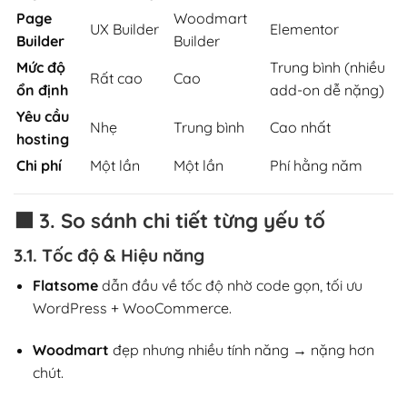
Page
Woodmart
UX Builder
Elementor
Builder
Builder
Mức độ
Trung bình (nhiều
Rất cao
Cao
ổn định
add-on dễ nặng)
Yêu cầu
Nhẹ
Trung bình
Cao nhất
hosting
Chi phí
Một lần
Một lần
Phí hằng năm
🟧
3. So sánh chi tiết từng yếu tố
3.1. Tốc độ & Hiệu năng
Flatsome
dẫn đầu về tốc độ nhờ code gọn, tối ưu
WordPress + WooCommerce.
Woodmart
đẹp nhưng nhiều tính năng → nặng hơn
chút.