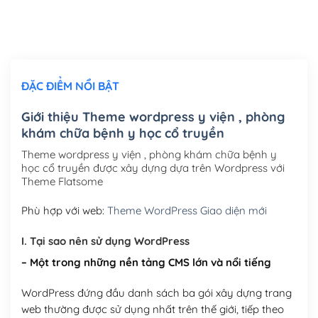
Thiết kế logo đơn giản để đăng web
(+300,000₫)
Chỉnh sửa site theo yêu cầu tuỳ chọn
(+2,000,000₫)
ĐẶC ĐIỂM NỔI BẬT
Mua thêm Host + Tên miền
Tên miền quốc tế .com .net .org (1 năm)
(+300,000₫)
Giới thiệu Theme wordpress y viện , phòng
khám chữa bệnh y học cổ truyền
Tên miền Việt Nam .vn (1 năm)
(+550,000₫)
Theme wordpress y viện , phòng khám chữa bệnh y
Hosting 2GB SSD (1 năm)
(+450,000₫)
học cổ truyền được xây dựng dựa trên Wordpress với
Theme Flatsome
Hosting 3GB SSD (1 năm)
(+550,000₫)
Phù hợp với web:
Theme WordPress Giao diện mới
Hosting 5GB SSD (1 năm)
(+650,000₫)
I. Tại sao nên sử dụng WordPress
Hosting 8GB SSD (1 năm)
(+950,000₫)
– Một trong những nền tảng CMS lớn và nổi tiếng
WordPress đứng đầu danh sách ba gói xây dựng trang
web thường được sử dụng nhất trên thế giới, tiếp theo