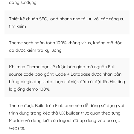
dàng sử dụng
Dễ dàng tùy chỉnh trên WordPress
Thiết kế chuẩn SEO, load nhanh nhẹ tối ưu với các công cụ
– Sở hữu một cộng đồng lớn, sẵn sàng hỗ trợ
tìm kiếm
WordPress là nơi lưu trữ cho một diễn đàn cộng đồng
khổng lồ được kiểm duyệt bởi các nhân viên và những
Theme sạch hoàn toàn 100% không virus, không mã độc
người cuồng tín WordPress.
đã được kiểm tra kỹ lưỡng.
Nếu bạn gặp khó khăn, bạn có thể lên mạng và tìm
kiếm những cộng đồng WordPress, họ sẽ giúp bạn trả
Khi mua Theme bạn sẽ được bàn giao mã nguồn Full
lời, giải đáp vấn đề của bạn.
source code bao gồm: Code + Database được nhân bản
bằng plugin duplicator bạn chỉ việc đăt cài đặt lên Hosting
Cộng đồng sử dụng WordPress sẵn sàng hỗ trợ bạn
là giống demo 100%.
– Đa dạng plugin và themes
Theme được Build trên Flatsome nên dễ dàng sử dụng với
Plugin mở rộng là thành phần cài đặt thêm vào
trình dựng trang kéo thả UX builder trực quan theo từng
WordPress để tăng thêm các tính năng cần thiết. Có
Module và dạng lưới của layout đã áp dụng vào bố cục
nhiều plugin trả phí hoặc miễn phí.
website.