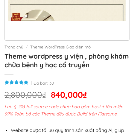
Trang chủ
/
Theme WordPress Giao diện mới
Theme wordpress y viện , phòng khám
chữa bệnh y học cổ truyền
Đã bán:
30
Giá
Giá
2,800,000
₫
840,000
₫
gốc
hiện
Lưu ý: Giá full source code chưa bao gồm host + tên miền.
là:
tại
99% Toàn bộ các Theme đều được Build trên Flatsome.
2,800,000₫.
là:
840,000₫.
Website được tối ưu quy trình sản xuất bằng AI, giúp