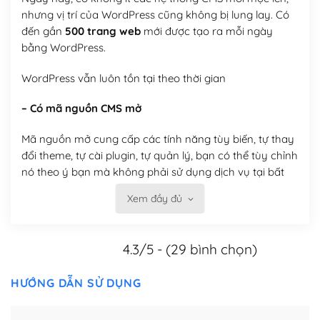
nhưng vị trí của WordPress cũng không bị lung lay. Có
đến gần
500 trang web
mới được tạo ra mỗi ngày
bằng WordPress.
WordPress vẫn luôn tồn tại theo thời gian
– Có mã nguồn CMS mở
Mã nguồn mở cung cấp các tính năng tùy biến, tự thay
đổi theme, tự cài plugin, tự quản lý, bạn có thể tùy chỉnh
nó theo ý bạn mà không phải sử dụng dịch vụ tại bất
kỳ đơn vị nào.
Xem đầy đủ
Việc của bạn là đăng ký một tên miền và hosting để
chạy WordPress.
4.3/5 - (29 bình chọn)
Có thể tùy biến trên website WordPress
HƯỚNG DẪN SỬ DỤNG
– Thân thiện với công cụ tìm kiếm