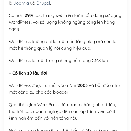
là
Joomla
và
Drupal
.
Có hơn
29%
các trang web trên toàn cầu đang sử dụng
WordPress, với số lượng không ngừng tăng lên hàng
ngày.
WordPress không chỉ là một nền tảng blog mà còn là
một hệ thống quản lý nội dung hiệu quả.
WordPress là một trong những nền tảng CMS lớn
– Có lịch sử lâu đời
WordPress được ra mắt vào năm
2003
và bắt đầu như
một công cụ cho các blogger.
Qua thời gian WordPress đã nhanh chóng phát triển,
thu hút các doanh nghiệp đến các lập trình viên có ít
kinh nghiệm đến với nền tảng này.
Ngày nay, có không ít các hệ thống CMS mới mọc lên,