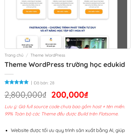
Trang chủ
/
Theme WordPress
Theme WordPress trường học edukid
Đã bán:
28
Giá
Giá
2,800,000
₫
200,000
₫
gốc
hiện
Lưu ý: Giá full source code chưa bao gồm host + tên miền.
là:
tại
99% Toàn bộ các Theme đều được Build trên Flatsome.
2,800,000₫.
là:
200,000₫.
Website được tối ưu quy trình sản xuất bằng AI, giúp