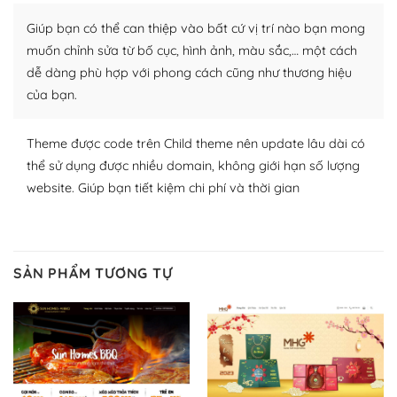
Nhờ lượng người dùng đông đảo, thư viện themes và
Giúp bạn có thể can thiệp vào bất cứ vị trí nào bạn mong
plugin của WordPress rất phong phú. Bạn có thể thỏa
thích chọn lựa plugin và themes phù hợp cho mục đích
muốn chỉnh sửa từ bố cục, hình ảnh, màu sắc,… một cách
lập website của mình.
dễ dàng phù hợp với phong cách cũng như thương hiệu
của bạn.
WordPress đa dạng plugin và themes
Theme được code trên Child theme nên update lâu dài có
– Dễ sử dụng
thể sử dụng được nhiều domain, không giới hạn số lượng
Với mọi Hosting bất kỳ thì WordPress đều có thể dễ
website. Giúp bạn tiết kiệm chi phí và thời gian
dàng thiết lập vì thực tế nó đã cung cấp khoảng 60%
toàn bộ web.
Và bạn có toàn quyền tự do khi quyết định nơi lưu trữ
SẢN PHẨM TƯƠNG TỰ
trang web WordPress của bạn.
Dễ dàng lựa chọn Hosting cho website WordPress
– Bảo mật cực tốt
Vì WordPress hiện là nền tảng xây dựng trang web và