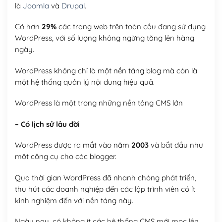
là
Joomla
và
Drupal
.
Có hơn
29%
các trang web trên toàn cầu đang sử dụng
WordPress, với số lượng không ngừng tăng lên hàng
ngày.
WordPress không chỉ là một nền tảng blog mà còn là
một hệ thống quản lý nội dung hiệu quả.
WordPress là một trong những nền tảng CMS lớn
– Có lịch sử lâu đời
WordPress được ra mắt vào năm
2003
và bắt đầu như
một công cụ cho các blogger.
Qua thời gian WordPress đã nhanh chóng phát triển,
thu hút các doanh nghiệp đến các lập trình viên có ít
kinh nghiệm đến với nền tảng này.
Ngày nay, có không ít các hệ thống CMS mới mọc lên,