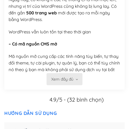
nhưng vị trí của WordPress cũng không bị lung lay. Có
đến gần
500 trang web
mới được tạo ra mỗi ngày
bằng WordPress.
WordPress vẫn luôn tồn tại theo thời gian
– Có mã nguồn CMS mở
Mã nguồn mở cung cấp các tính năng tùy biến, tự thay
đổi theme, tự cài plugin, tự quản lý, bạn có thể tùy chỉnh
nó theo ý bạn mà không phải sử dụng dịch vụ tại bất
kỳ đơn vị nào.
Xem đầy đủ
Việc của bạn là đăng ký một tên miền và hosting để
chạy WordPress.
4.9/5 - (32 bình chọn)
Có thể tùy biến trên website WordPress
HƯỚNG DẪN SỬ DỤNG
– Thân thiện với công cụ tìm kiếm