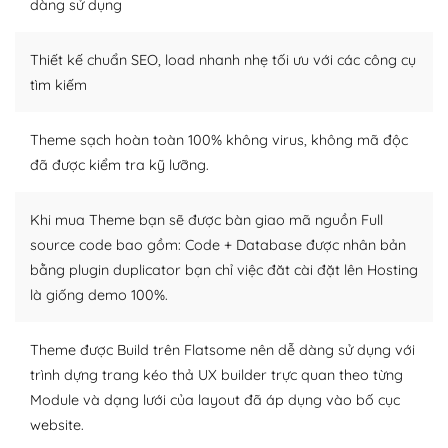
dàng sử dụng
Dễ dàng tùy chỉnh trên WordPress
Thiết kế chuẩn SEO, load nhanh nhẹ tối ưu với các công cụ
– Sở hữu một cộng đồng lớn, sẵn sàng hỗ trợ
tìm kiếm
WordPress là nơi lưu trữ cho một diễn đàn cộng đồng
khổng lồ được kiểm duyệt bởi các nhân viên và những
Theme sạch hoàn toàn 100% không virus, không mã độc
người cuồng tín WordPress.
đã được kiểm tra kỹ lưỡng.
Nếu bạn gặp khó khăn, bạn có thể lên mạng và tìm
kiếm những cộng đồng WordPress, họ sẽ giúp bạn trả
Khi mua Theme bạn sẽ được bàn giao mã nguồn Full
lời, giải đáp vấn đề của bạn.
source code bao gồm: Code + Database được nhân bản
bằng plugin duplicator bạn chỉ việc đăt cài đặt lên Hosting
Cộng đồng sử dụng WordPress sẵn sàng hỗ trợ bạn
là giống demo 100%.
– Đa dạng plugin và themes
Theme được Build trên Flatsome nên dễ dàng sử dụng với
Plugin mở rộng là thành phần cài đặt thêm vào
trình dựng trang kéo thả UX builder trực quan theo từng
WordPress để tăng thêm các tính năng cần thiết. Có
Module và dạng lưới của layout đã áp dụng vào bố cục
nhiều plugin trả phí hoặc miễn phí.
website.