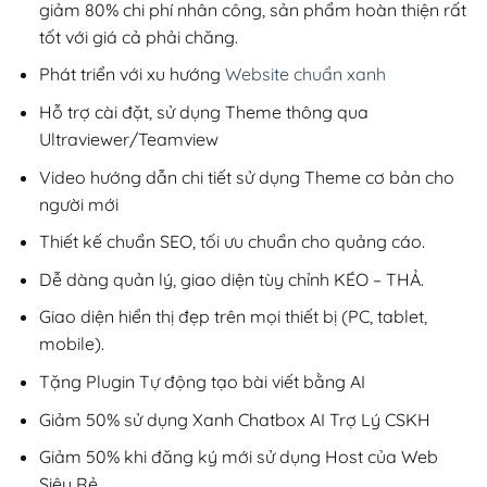
giảm 80% chi phí nhân công, sản phẩm hoàn thiện rất
tốt với giá cả phải chăng.
Phát triển với xu hướng
Website chuẩn xanh
Hỗ trợ cài đặt, sử dụng Theme thông qua
Ultraviewer/Teamview
Video hướng dẫn chi tiết sử dụng Theme cơ bản cho
người mới
Thiết kế chuẩn SEO, tối ưu chuẩn cho quảng cáo.
Dễ dàng quản lý, giao diện tùy chỉnh KÉO – THẢ.
Giao diện hiển thị đẹp trên mọi thiết bị (PC, tablet,
mobile).
Tặng Plugin Tự động tạo bài viết bằng AI
Giảm 50% sử dụng Xanh Chatbox AI Trợ Lý CSKH
Giảm 50% khi đăng ký mới sử dụng Host của Web
Siêu Rẻ