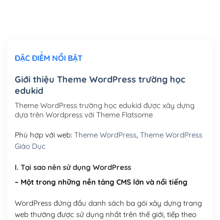
Thiết kế logo đơn giản để đăng web
(+300,000₫)
Chỉnh sửa site theo yêu cầu tuỳ chọn
(+2,000,000₫)
ĐẶC ĐIỂM NỔI BẬT
Mua thêm Host + Tên miền
Tên miền quốc tế .com .net .org (1 năm)
(+300,000₫)
Giới thiệu Theme WordPress trường học
edukid
Tên miền Việt Nam .vn (1 năm)
(+550,000₫)
Theme WordPress trường học edukid được xây dựng
Hosting 2GB SSD (1 năm)
(+450,000₫)
dựa trên Wordpress với Theme Flatsome
Hosting 3GB SSD (1 năm)
(+550,000₫)
Phù hợp với web:
Theme WordPress
,
Theme WordPress
Giáo Dục
Hosting 5GB SSD (1 năm)
(+650,000₫)
I. Tại sao nên sử dụng WordPress
Hosting 8GB SSD (1 năm)
(+950,000₫)
– Một trong những nền tảng CMS lớn và nổi tiếng
WordPress đứng đầu danh sách ba gói xây dựng trang
web thường được sử dụng nhất trên thế giới, tiếp theo