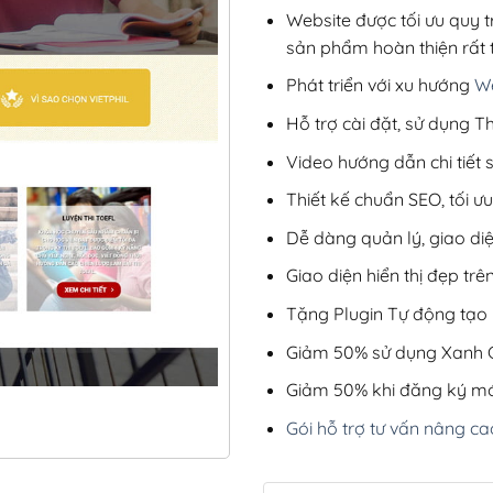
Website được tối ưu quy t
sản phẩm hoàn thiện rất t
Phát triển với xu hướng
We
Hỗ trợ cài đặt, sử dụng
Video hướng dẫn chi tiết
Thiết kế chuẩn SEO, tối 
Dễ dàng quản lý, giao di
Giao diện hiển thị đẹp trên
Tặng Plugin Tự động tạo b
Giảm 50% sử dụng Xanh C
Giảm 50% khi đăng ký mớ
Gói hỗ trợ tư vấn nâng ca