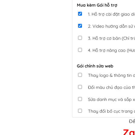
Mua kèm Gói hỗ trợ
1. Hỗ trợ cài đặt giao
2. Video hướng dẫn sử
3. Hỗ trợ cơ bản (Chỉ tr
4. Hỗ trợ nâng cao (Hư
Gói chỉnh sửa web
Thay logo & thông tin
Đổi màu chủ đạo của 
Sửa danh mục và sắp x
Thay đổi bố cục trang 
Để
Tích hợp thanh toán 
Za