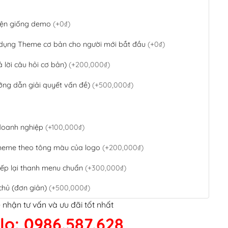
 diện giống demo
(+0₫)
 dụng Theme cơ bản cho người mới bắt đầu
(+0₫)
ả lời câu hỏi cơ bản)
(+200,000₫)
ớng dẫn giải quyết vấn đề)
(+500,000₫)
 doanh nghiệp
(+100,000₫)
theme theo tông màu của logo
(+200,000₫)
ếp lại thanh menu chuẩn
(+300,000₫)
chủ (đơn giản)
(+500,000₫)
 nhận tư vấn và ưu đãi tốt nhất
QR Code ngân hàng
(+100,000₫)
lo: 0986.587.628