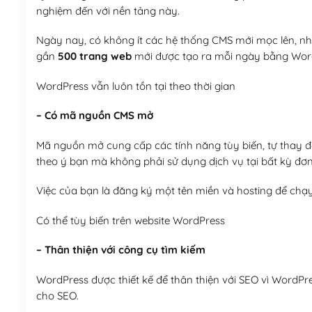
nghiệm đến với nền tảng này.
Ngày nay, có không ít các hệ thống CMS mới mọc lên, như
gần
500 trang web
mới được tạo ra mỗi ngày bằng Wor
WordPress vẫn luôn tồn tại theo thời gian
– Có mã nguồn CMS mở
Mã nguồn mở cung cấp các tính năng tùy biến, tự thay đổi
theo ý bạn mà không phải sử dụng dịch vụ tại bất kỳ đơn
Việc của bạn là đăng ký một tên miền và hosting để chạ
Có thể tùy biến trên website WordPress
– Thân thiện với công cụ tìm kiếm
WordPress được thiết kế để thân thiện với SEO vì WordPr
cho SEO.