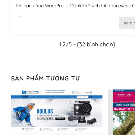
Khi bạn dùng WordPress để thiết kế web thì trang web của
Tối ưu hóa công cụ tìm kiếm
Xem 
– Dễ dàng tùy chỉnh, sửa chữa
4.2/5 - (32 bình chọn)
Khi bạn sử dụng WordPress, thì vấn đề giao diện của bạ
WordPress đa dạng sẽ giúp việc thực hiện các thiết kế tr
Nếu bạn có các kỹ thuật cơ bản với một theme được thiết 
kiếm chúng trên Internet hoặc nhờ chuyên gia.
SẢN PHẨM TƯƠNG TỰ
Dễ dàng tùy chỉnh trên WordPress
– Sở hữu một cộng đồng lớn, sẵn sàng hỗ trợ
WordPress là nơi lưu trữ cho một diễn đàn cộng đồng kh
cuồng tín WordPress.
Nếu bạn gặp khó khăn, bạn có thể lên mạng và tìm kiếm n