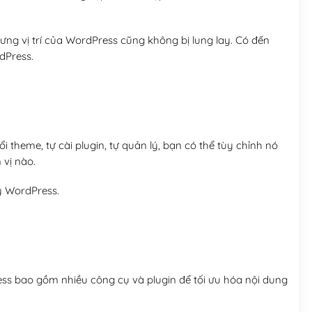
ng vị trí của WordPress cũng không bị lung lay. Có đến
dPress.
 theme, tự cài plugin, tự quản lý, bạn có thể tùy chỉnh nó
 vị nào.
y WordPress.
ess bao gồm nhiều công cụ và plugin để tối ưu hóa nội dung