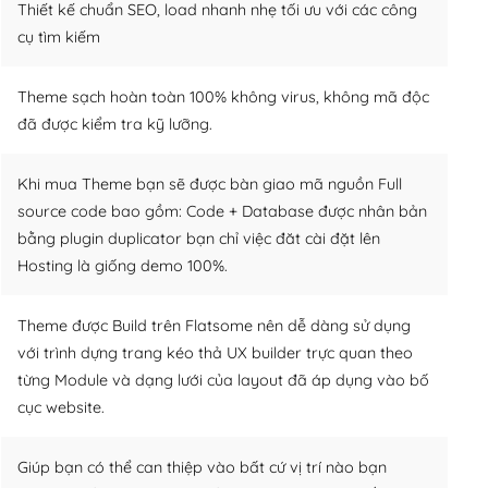
Thiết kế chuẩn SEO, load nhanh nhẹ tối ưu với các công
cụ tìm kiếm
Theme sạch hoàn toàn 100% không virus, không mã độc
đã được kiểm tra kỹ lưỡng.
Khi mua Theme bạn sẽ được bàn giao mã nguồn Full
source code bao gồm: Code + Database được nhân bản
bằng plugin duplicator bạn chỉ việc đăt cài đặt lên
Hosting là giống demo 100%.
Theme được Build trên Flatsome nên dễ dàng sử dụng
với trình dựng trang kéo thả UX builder trực quan theo
từng Module và dạng lưới của layout đã áp dụng vào bố
cục website.
Giúp bạn có thể can thiệp vào bất cứ vị trí nào bạn