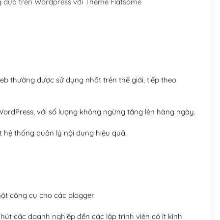
 dựa trên Wordpress với Theme Flatsome
Hosting 5GB SSD (1 nă
Hosting 8GB SSD (1 nă
 thường được sử dụng nhất trên thế giới, tiếp theo
ordPress, với số lượng không ngừng tăng lên hàng ngày.
 hệ thống quản lý nội dung hiệu quả.
t công cụ cho các blogger.
út các doanh nghiệp đến các lập trình viên có ít kinh