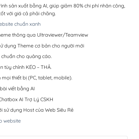
220,000₫.
rình sản xuất bằng AI, giúp giảm 80% chi phí nhân công,
ốt với giá cả phải chăng.
bsite chuẩn xanh
 Theme thông qua Ultraviewer/Teamview
 sử dụng Theme cơ bản cho người mới
ưu chuẩn cho quảng cáo.
ện tùy chỉnh KÉO – THẢ.
 mọi thiết bị (PC, tablet, mobile).
ài viết bằng AI
hatbox AI Trợ Lý CSKH
i sử dụng Host của Web Siêu Rẻ
o website