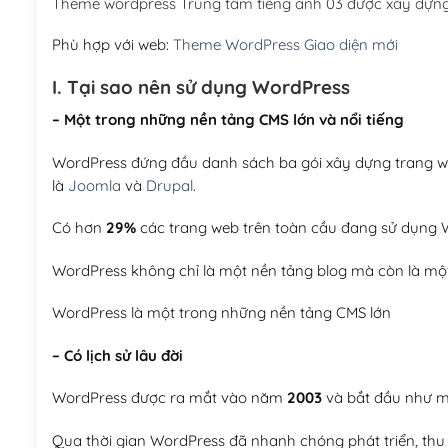
Theme wordpress Trung tâm tiếng anh 03 được xây dựng
Phù hợp với web:
Theme WordPress Giao diện mới
I. Tại sao nên sử dụng WordPress
– Một trong những nền tảng CMS lớn và nổi tiếng
WordPress đứng đầu danh sách ba gói xây dựng trang web
là
Joomla
và
Drupal
.
Có hơn
29%
các trang web trên toàn cầu đang sử dụng W
WordPress không chỉ là một nền tảng blog mà còn là một
WordPress là một trong những nền tảng CMS lớn
– Có lịch sử lâu đời
WordPress được ra mắt vào năm
2003
và bắt đầu như mộ
Qua thời gian WordPress đã nhanh chóng phát triển, thu h