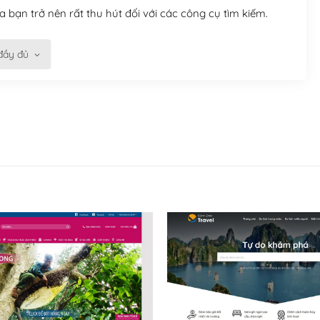
 bạn trở nên rất thu hút đối với các công cụ tìm kiếm.
đầy đủ
n trở nên dễ dàng và nhanh chóng. Với kho Theme
ở nên hấp dẫn và đơn giản hơn.
kế tốt, bạn có thể tự sửa đổi. Nếu không bạn có thể tìm
ổng lồ được kiểm duyệt bởi các nhân viên và những người
hững cộng đồng WordPress, họ sẽ giúp bạn trả lời, giải