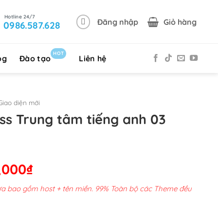
Đăng nhập
Giỏ hàng
0986.587.628
HOT
og
Đào tạo
Liên hệ
iao diện mới
s Trung tâm tiếng anh 03
Giá
,000
₫
hiện
chưa bao gồm host + tên miền. 99% Toàn bộ các Theme đều
tại
00,000₫.
là: