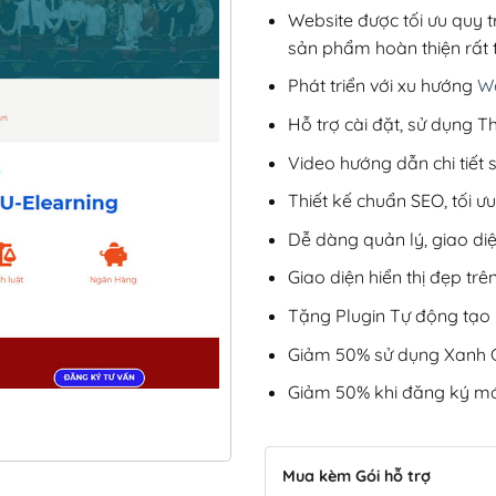
Website được tối ưu quy t
sản phẩm hoàn thiện rất t
Phát triển với xu hướng
We
Hỗ trợ cài đặt, sử dụng
Video hướng dẫn chi tiết
Thiết kế chuẩn SEO, tối 
Dễ dàng quản lý, giao di
Giao diện hiển thị đẹp trên
Tặng Plugin Tự động tạo b
Giảm 50% sử dụng Xanh C
Giảm 50% khi đăng ký mớ
Mua kèm Gói hỗ trợ