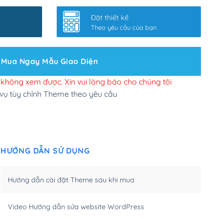
nhanh
(+0₫)
Đặt thiết kế
ở slider chính
(+200,000₫)
Theo yêu cầu của bạn
 bộ site theo yêu cầu
(+150,000₫)
Mua Ngay Mẫu Giao Diện
 site Wordpress
(+100,000₫)
n để đăng web
(+300,000₫)
i không xem được. Xin vui lòng báo cho chúng tôi
 vụ tùy chỉnh Theme theo yêu cầu
u cầu tuỳ chọn
(+2,000,000₫)
.net .org (1 năm)
(+300,000₫)
HƯỚNG DẪN SỬ DỤNG
(1 năm)
(+550,000₫)
m)
(+450,000₫)
Hướng dẫn cài đặt Theme sau khi mua
m)
(+550,000₫)
Video Hướng dẫn sửa website WordPress
m)
(+650,000₫)