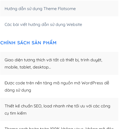
Hướng dẫn sử dụng Theme Flatsome
m)
(+950,000₫)
Các bài viết hướng dẫn sử dụng Website
CHÍNH SÁCH SẢN PHẨM
Giao diện tương thích với tất cả thiết bị, trình duyệt,
mobile, tablet, desktop…
Được code trên nền tảng mã nguồn mở WordPress dễ
dàng sử dụng
Thiết kế chuẩn SEO, load nhanh nhẹ tối ưu với các công
cụ tìm kiếm
Theme sạch hoàn toàn 100% không virus, không mã độc