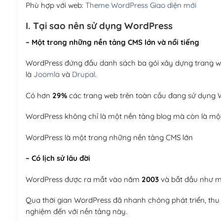
Phù hợp với web:
Theme WordPress Giao diện mới
I. Tại sao nên sử dụng WordPress
– Một trong những nền tảng CMS lớn và nổi tiếng
WordPress đứng đầu danh sách ba gói xây dựng trang web
là
Joomla
và
Drupal
.
Có hơn
29%
các trang web trên toàn cầu đang sử dụng W
WordPress không chỉ là một nền tảng blog mà còn là một
WordPress là một trong những nền tảng CMS lớn
– Có lịch sử lâu đời
WordPress được ra mắt vào năm
2003
và bắt đầu như mộ
Qua thời gian WordPress đã nhanh chóng phát triển, thu h
nghiệm đến với nền tảng này.