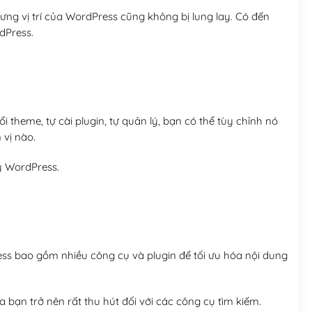
ng vị trí của WordPress cũng không bị lung lay. Có đến
dPress.
 theme, tự cài plugin, tự quản lý, bạn có thể tùy chỉnh nó
 vị nào.
y WordPress.
ess bao gồm nhiều công cụ và plugin để tối ưu hóa nội dung
 bạn trở nên rất thu hút đối với các công cụ tìm kiếm.