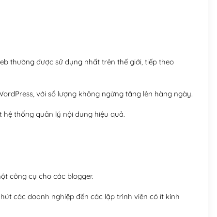
Hosting 8GB SSD (1 nă
 thường được sử dụng nhất trên thế giới, tiếp theo
ordPress, với số lượng không ngừng tăng lên hàng ngày.
 hệ thống quản lý nội dung hiệu quả.
t công cụ cho các blogger.
út các doanh nghiệp đến các lập trình viên có ít kinh