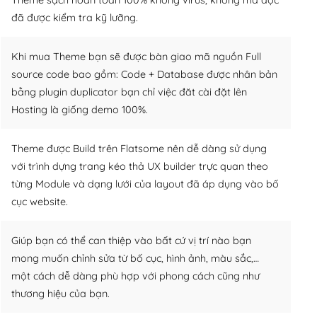
đã được kiểm tra kỹ lưỡng.
Khi mua Theme bạn sẽ được bàn giao mã nguồn Full
source code bao gồm: Code + Database được nhân bản
bằng plugin duplicator bạn chỉ việc đăt cài đặt lên
Hosting là giống demo 100%.
Theme được Build trên Flatsome nên dễ dàng sử dụng
với trình dựng trang kéo thả UX builder trực quan theo
từng Module và dạng lưới của layout đã áp dụng vào bố
cục website.
Giúp bạn có thể can thiệp vào bất cứ vị trí nào bạn
mong muốn chỉnh sửa từ bố cục, hình ảnh, màu sắc,…
một cách dễ dàng phù hợp với phong cách cũng như
thương hiệu của bạn.