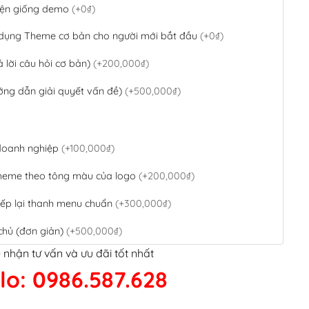
 diện giống demo
(+0₫)
 dụng Theme cơ bản cho người mới bắt đầu
(+0₫)
ả lời câu hỏi cơ bản)
(+200,000₫)
ớng dẫn giải quyết vấn đề)
(+500,000₫)
 doanh nghiệp
(+100,000₫)
theme theo tông màu của logo
(+200,000₫)
ếp lại thanh menu chuẩn
(+300,000₫)
chủ (đơn giản)
(+500,000₫)
 nhận tư vấn và ưu đãi tốt nhất
QR Code ngân hàng
(+100,000₫)
lo: 0986.587.628
 kết google, cập nhật sitemap
(+50,000₫)