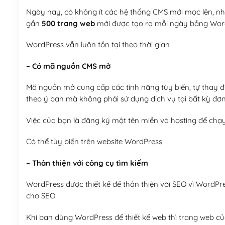
Ngày nay, có không ít các hệ thống CMS mới mọc lên, như
gần
500 trang web
mới được tạo ra mỗi ngày bằng Wor
WordPress vẫn luôn tồn tại theo thời gian
– Có mã nguồn CMS mở
Mã nguồn mở cung cấp các tính năng tùy biến, tự thay đổi
theo ý bạn mà không phải sử dụng dịch vụ tại bất kỳ đơn
Việc của bạn là đăng ký một tên miền và hosting để chạ
Có thể tùy biến trên website WordPress
– Thân thiện với công cụ tìm kiếm
WordPress được thiết kế để thân thiện với SEO vì WordPr
cho SEO.
Khi bạn dùng WordPress để thiết kế web thì trang web của