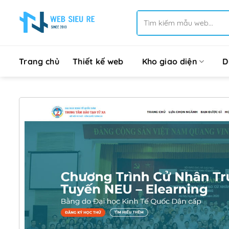
Bỏ
Tìm
qua
kiếm:
nội
dung
Trang chủ
Thiết kế web
Kho giao diện
D