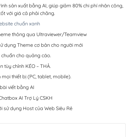
220,000₫.
rình sản xuất bằng AI, giúp giảm 80% chi phí nhân công,
ốt với giá cả phải chăng.
bsite chuẩn xanh
 Theme thông qua Ultraviewer/Teamview
 sử dụng Theme cơ bản cho người mới
ưu chuẩn cho quảng cáo.
ện tùy chỉnh KÉO – THẢ.
 mọi thiết bị (PC, tablet, mobile).
ài viết bằng AI
hatbox AI Trợ Lý CSKH
i sử dụng Host của Web Siêu Rẻ