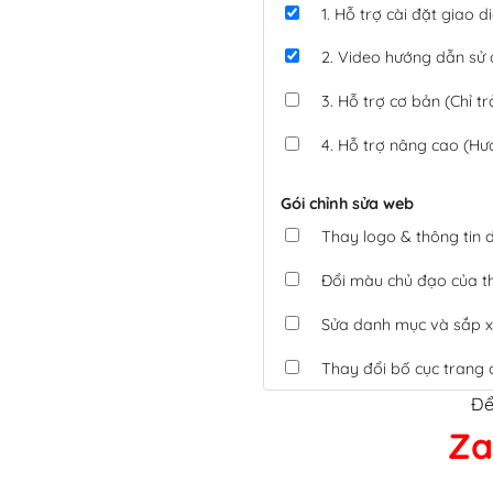
1. Hỗ trợ cài đặt giao
2. Video hướng dẫn sử
3. Hỗ trợ cơ bản (Chỉ tr
4. Hỗ trợ nâng cao (Hư
Gói chỉnh sửa web
Thay logo & thông tin
Đổi màu chủ đạo của 
Sửa danh mục và sắp x
Thay đổi bố cục trang 
Để
Tích hợp thanh toán 
Za
Xác minh Website, liên