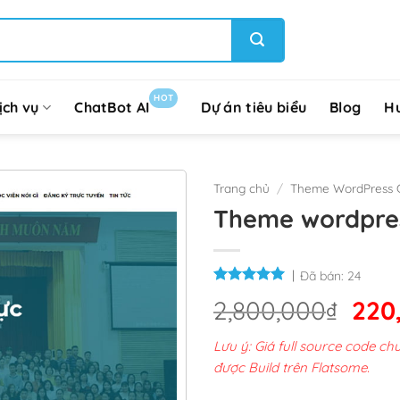
HOT
ịch vụ
ChatBot AI
Dự án tiêu biểu
Blog
H
Trang chủ
/
Theme WordPress G
Theme wordpres
Đã bán:
24
Giá
2,800,000
₫
220
gốc
Lưu ý: Giá full source code 
là:
được Build trên Flatsome.
2,8