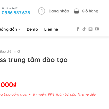
Đăng nhập
Giỏ hàng
0986.587.628
ướng dẫn
Demo
Liên hệ
iao diện mới
s trung tâm đào tạo
Giá
,000
₫
hiện
chưa bao gồm host + tên miền. 99% Toàn bộ các Theme đều
tại
00,000₫.
là: