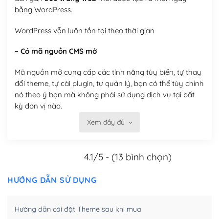
bằng WordPress.
WordPress vẫn luôn tồn tại theo thời gian
– Có mã nguồn CMS mở
Mã nguồn mở cung cấp các tính năng tùy biến, tự thay
đổi theme, tự cài plugin, tự quản lý, bạn có thể tùy chỉnh
nó theo ý bạn mà không phải sử dụng dịch vụ tại bất
kỳ đơn vị nào.
Xem đầy đủ
Việc của bạn là đăng ký một tên miền và hosting để
chạy WordPress.
4.1/5 - (13 bình chọn)
Có thể tùy biến trên website WordPress
– Thân thiện với công cụ tìm kiếm
HƯỚNG DẪN SỬ DỤNG
WordPress được thiết kế để thân thiện với SEO vì
Hướng dẫn cài đặt Theme sau khi mua
WordPress bao gồm nhiều công cụ và plugin để tối ưu