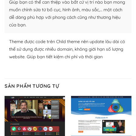
Giúp bạn có thể can thiệp vào bất cứ vị trí nào bạn mong
thích chọn lựa plugin và themes phù hợp cho mục đích
lập website của mình.
muốn chỉnh sửa từ bố cục, hình ảnh, màu sắc,… một cách
dễ dàng phù hợp với phong cách cũng như thương hiệu
WordPress đa dạng plugin và themes
của bạn.
– Dễ sử dụng
Theme được code trên Child theme nên update lâu dài có
Với mọi Hosting bất kỳ thì WordPress đều có thể dễ
thể sử dụng được nhiều domain, không giới hạn số lượng
dàng thiết lập vì thực tế nó đã cung cấp khoảng 60%
website. Giúp bạn tiết kiệm chi phí và thời gian
toàn bộ web.
Và bạn có toàn quyền tự do khi quyết định nơi lưu trữ
trang web WordPress của bạn.
SẢN PHẨM TƯƠNG TỰ
Dễ dàng lựa chọn Hosting cho website WordPress
– Bảo mật cực tốt
Vì WordPress hiện là nền tảng xây dựng trang web và
blog lớn nhất trên thế giới, quan trọng nhất là bảo vệ
nội dung của mình khỏi các cuộc tấn công spam.