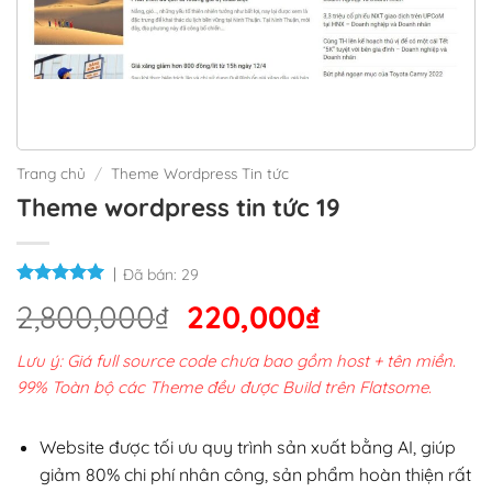
Trang chủ
/
Theme Wordpress Tin tức
Theme wordpress tin tức 19
Đã bán:
29
Giá
Giá
2,800,000
₫
220,000
₫
gốc
hiện
Lưu ý: Giá full source code chưa bao gồm host + tên miền.
là:
tại
99% Toàn bộ các Theme đều được Build trên Flatsome.
2,800,000₫.
là:
220,000₫.
Website được tối ưu quy trình sản xuất bằng AI, giúp
giảm 80% chi phí nhân công, sản phẩm hoàn thiện rất