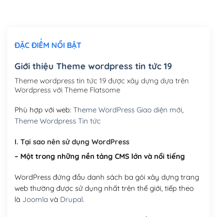
Thiết kế logo đơn giản để đăng web
(+300,000₫)
Chỉnh sửa site theo yêu cầu tuỳ chọn
(+2,000,000₫)
ĐẶC ĐIỂM NỔI BẬT
Mua thêm Host + Tên miền
Tên miền quốc tế .com .net .org (1 năm)
(+300,000₫)
Giới thiệu Theme wordpress tin tức 19
Tên miền Việt Nam .vn (1 năm)
(+550,000₫)
Theme wordpress tin tức 19 được xây dựng dựa trên
Wordpress với Theme Flatsome
Hosting 2GB SSD (1 năm)
(+450,000₫)
Phù hợp với web:
Theme WordPress Giao diện mới
,
Hosting 3GB SSD (1 năm)
(+550,000₫)
Theme Wordpress Tin tức
Hosting 5GB SSD (1 năm)
(+650,000₫)
I. Tại sao nên sử dụng WordPress
– Một trong những nền tảng CMS lớn và nổi tiếng
Hosting 8GB SSD (1 năm)
(+950,000₫)
WordPress đứng đầu danh sách ba gói xây dựng trang
web thường được sử dụng nhất trên thế giới, tiếp theo
là
Joomla
và
Drupal
.