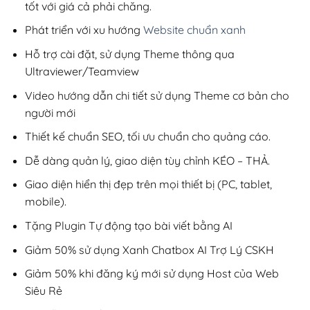
tốt với giá cả phải chăng.
Phát triển với xu hướng
Website chuẩn xanh
Hỗ trợ cài đặt, sử dụng Theme thông qua
Ultraviewer/Teamview
Video hướng dẫn chi tiết sử dụng Theme cơ bản cho
người mới
Thiết kế chuẩn SEO, tối ưu chuẩn cho quảng cáo.
Dễ dàng quản lý, giao diện tùy chỉnh KÉO – THẢ.
Giao diện hiển thị đẹp trên mọi thiết bị (PC, tablet,
mobile).
Tặng Plugin Tự động tạo bài viết bằng AI
Giảm 50% sử dụng Xanh Chatbox AI Trợ Lý CSKH
Giảm 50% khi đăng ký mới sử dụng Host của Web
Siêu Rẻ