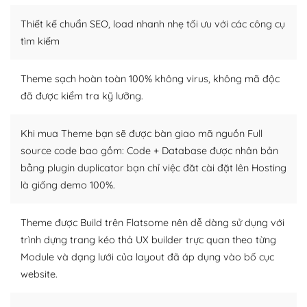
– Sở hữu một cộng đồng lớn, sẵn sàng hỗ trợ
Thiết kế chuẩn SEO, load nhanh nhẹ tối ưu với các công cụ
WordPress là nơi lưu trữ cho một diễn đàn cộng đồng
tìm kiếm
khổng lồ được kiểm duyệt bởi các nhân viên và những
người cuồng tín WordPress.
Theme sạch hoàn toàn 100% không virus, không mã độc
đã được kiểm tra kỹ lưỡng.
Nếu bạn gặp khó khăn, bạn có thể lên mạng và tìm
kiếm những cộng đồng WordPress, họ sẽ giúp bạn trả
lời, giải đáp vấn đề của bạn.
Khi mua Theme bạn sẽ được bàn giao mã nguồn Full
source code bao gồm: Code + Database được nhân bản
Cộng đồng sử dụng WordPress sẵn sàng hỗ trợ bạn
bằng plugin duplicator bạn chỉ việc đăt cài đặt lên Hosting
là giống demo 100%.
– Đa dạng plugin và themes
Plugin mở rộng là thành phần cài đặt thêm vào
Theme được Build trên Flatsome nên dễ dàng sử dụng với
WordPress để tăng thêm các tính năng cần thiết. Có
trình dựng trang kéo thả UX builder trực quan theo từng
nhiều plugin trả phí hoặc miễn phí.
Module và dạng lưới của layout đã áp dụng vào bố cục
website.
Nhờ lượng người dùng đông đảo, thư viện themes và
plugin của WordPress rất phong phú. Bạn có thể thỏa