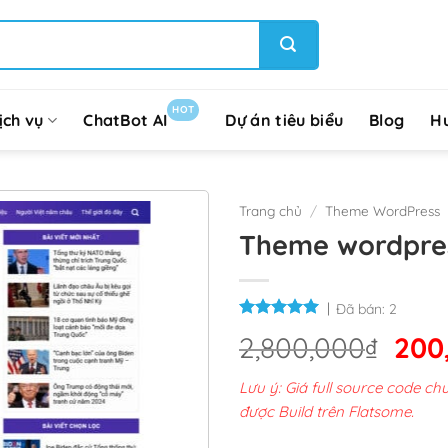
HOT
ịch vụ
ChatBot AI
Dự án tiêu biểu
Blog
H
Trang chủ
/
Theme WordPress
Theme wordpress
Đã bán:
2
Giá
2,800,000
₫
200
gốc
Lưu ý: Giá full source code 
là:
được Build trên Flatsome.
2,8