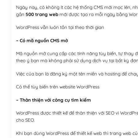
Ngày nay, có không ít các hệ thống CMS mới mọc lên, như
gần
500 trang web
mới được tạo ra mỗi ngày bằng Wor
WordPress vẫn luôn tồn tại theo thời gian
– Có mã nguồn CMS mở
Mã nguồn mở cung cấp các tính năng tùy biến, tự thay đổi
theo ý bạn mà không phải sử dụng dịch vụ tại bất kỳ đơn
Việc của bạn là đăng ký một tên miền và hosting để chạ
Có thể tùy biến trên website WordPress
– Thân thiện với công cụ tìm kiếm
WordPress được thiết kế để thân thiện với SEO vì WordPr
cho SEO.
Khi bạn dùng WordPress để thiết kế web thì trang web của