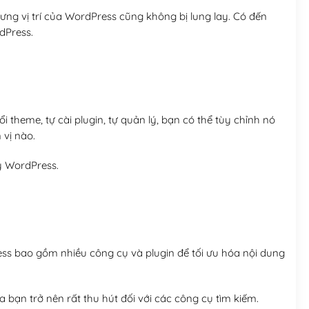
ng vị trí của WordPress cũng không bị lung lay. Có đến
dPress.
 theme, tự cài plugin, tự quản lý, bạn có thể tùy chỉnh nó
 vị nào.
y WordPress.
ess bao gồm nhiều công cụ và plugin để tối ưu hóa nội dung
 bạn trở nên rất thu hút đối với các công cụ tìm kiếm.