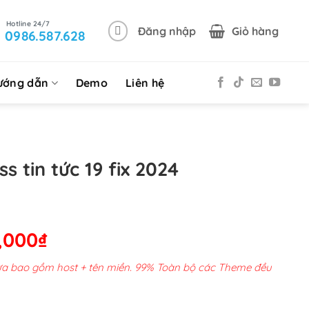
Đăng nhập
Giỏ hàng
0986.587.628
ướng dẫn
Demo
Liên hệ
 tin tức 19 fix 2024
Giá
,000
₫
hiện
chưa bao gồm host + tên miền. 99% Toàn bộ các Theme đều
tại
00,000₫.
là: