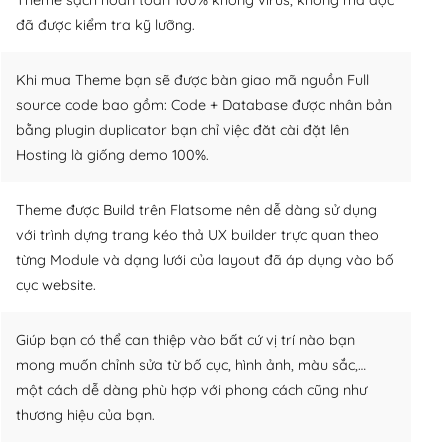
đã được kiểm tra kỹ lưỡng.
Khi mua Theme bạn sẽ được bàn giao mã nguồn Full
source code bao gồm: Code + Database được nhân bản
bằng plugin duplicator bạn chỉ việc đăt cài đặt lên
Hosting là giống demo 100%.
Theme được Build trên Flatsome nên dễ dàng sử dụng
với trình dựng trang kéo thả UX builder trực quan theo
từng Module và dạng lưới của layout đã áp dụng vào bố
cục website.
Giúp bạn có thể can thiệp vào bất cứ vị trí nào bạn
mong muốn chỉnh sửa từ bố cục, hình ảnh, màu sắc,…
một cách dễ dàng phù hợp với phong cách cũng như
thương hiệu của bạn.