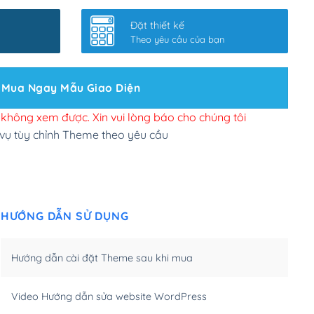
nhanh
(+0₫)
Đặt thiết kế
ở slider chính
(+200,000₫)
Theo yêu cầu của bạn
 bộ site theo yêu cầu
(+150,000₫)
Mua Ngay Mẫu Giao Diện
 site Wordpress
(+100,000₫)
n để đăng web
(+300,000₫)
i không xem được. Xin vui lòng báo cho chúng tôi
 vụ tùy chỉnh Theme theo yêu cầu
u cầu tuỳ chọn
(+2,000,000₫)
.net .org (1 năm)
(+300,000₫)
HƯỚNG DẪN SỬ DỤNG
(1 năm)
(+550,000₫)
m)
(+450,000₫)
Hướng dẫn cài đặt Theme sau khi mua
m)
(+550,000₫)
Video Hướng dẫn sửa website WordPress
m)
(+650,000₫)