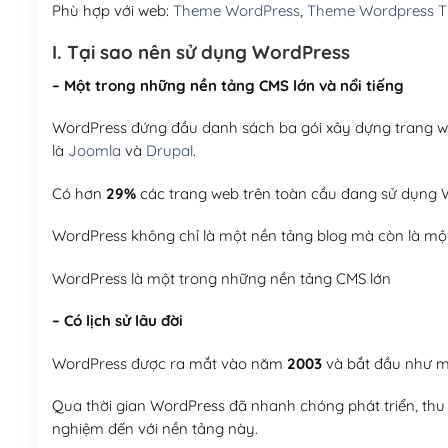
Phù hợp với web:
Theme WordPress
,
Theme Wordpress Ti
I. Tại sao nên sử dụng WordPress
– Một trong những nền tảng CMS lớn và nổi tiếng
WordPress đứng đầu danh sách ba gói xây dựng trang web
là
Joomla
và
Drupal
.
Có hơn
29%
các trang web trên toàn cầu đang sử dụng W
WordPress không chỉ là một nền tảng blog mà còn là một
WordPress là một trong những nền tảng CMS lớn
– Có lịch sử lâu đời
WordPress được ra mắt vào năm
2003
và bắt đầu như mộ
Qua thời gian WordPress đã nhanh chóng phát triển, thu h
nghiệm đến với nền tảng này.