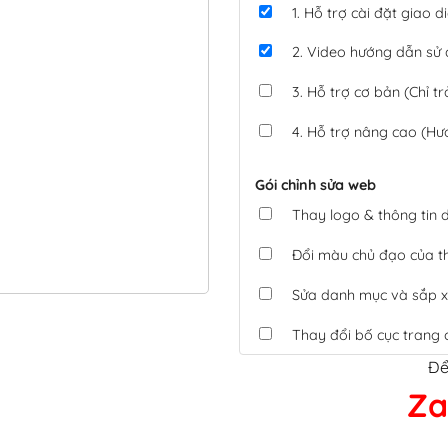
1. Hỗ trợ cài đặt giao
2. Video hướng dẫn sử
3. Hỗ trợ cơ bản (Chỉ tr
4. Hỗ trợ nâng cao (Hư
Gói chỉnh sửa web
Thay logo & thông tin
Đổi màu chủ đạo của 
Sửa danh mục và sắp x
Thay đổi bố cục trang 
Để
Tích hợp thanh toán 
Za
Xác minh Website, liên