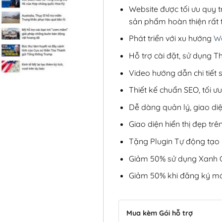
Website được tối ưu quy t
sản phẩm hoàn thiện rất t
Phát triển với xu hướng
We
Hỗ trợ cài đặt, sử dụng
Video hướng dẫn chi tiết
Thiết kế chuẩn SEO, tối 
Dễ dàng quản lý, giao di
Giao diện hiển thị đẹp trên
Tặng Plugin Tự động tạo b
Giảm 50% sử dụng Xanh C
Giảm 50% khi đăng ký mớ
Mua kèm Gói hỗ trợ