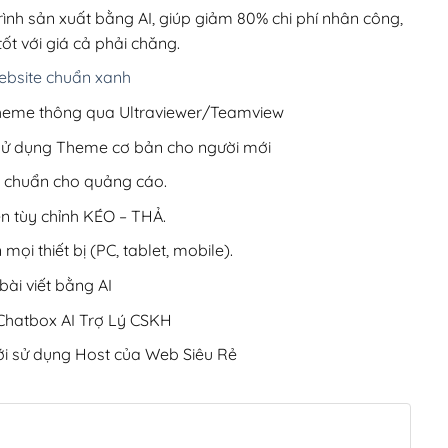
200,000₫.
rình sản xuất bằng AI, giúp giảm 80% chi phí nhân công,
ốt với giá cả phải chăng.
bsite chuẩn xanh
 Theme thông qua Ultraviewer/Teamview
 sử dụng Theme cơ bản cho người mới
ưu chuẩn cho quảng cáo.
ện tùy chỉnh KÉO – THẢ.
 mọi thiết bị (PC, tablet, mobile).
ài viết bằng AI
hatbox AI Trợ Lý CSKH
i sử dụng Host của Web Siêu Rẻ