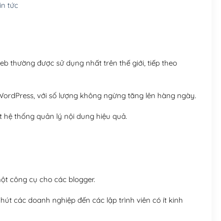
n tức
Hosting 8GB SSD (1 nă
 thường được sử dụng nhất trên thế giới, tiếp theo
ordPress, với số lượng không ngừng tăng lên hàng ngày.
 hệ thống quản lý nội dung hiệu quả.
t công cụ cho các blogger.
út các doanh nghiệp đến các lập trình viên có ít kinh