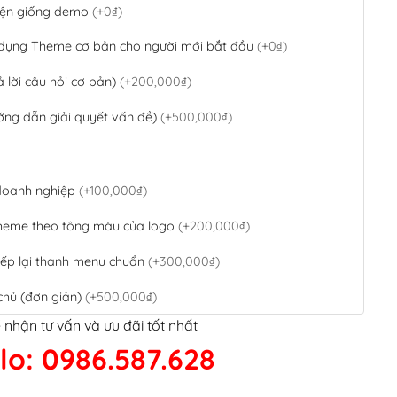
 diện giống demo
(+0₫)
 dụng Theme cơ bản cho người mới bắt đầu
(+0₫)
ả lời câu hỏi cơ bản)
(+200,000₫)
ớng dẫn giải quyết vấn đề)
(+500,000₫)
 doanh nghiệp
(+100,000₫)
theme theo tông màu của logo
(+200,000₫)
ếp lại thanh menu chuẩn
(+300,000₫)
chủ (đơn giản)
(+500,000₫)
 nhận tư vấn và ưu đãi tốt nhất
QR Code ngân hàng
(+100,000₫)
lo: 0986.587.628
 kết google, cập nhật sitemap
(+50,000₫)