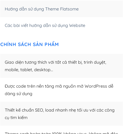
Hướng dẫn sử dụng Theme Flatsome
m)
(+950,000₫)
Các bài viết hướng dẫn sử dụng Website
CHÍNH SÁCH SẢN PHẨM
Giao diện tương thích với tất cả thiết bị, trình duyệt,
mobile, tablet, desktop…
Được code trên nền tảng mã nguồn mở WordPress dễ
dàng sử dụng
Thiết kế chuẩn SEO, load nhanh nhẹ tối ưu với các công
cụ tìm kiếm
Theme sạch hoàn toàn 100% không virus, không mã độc