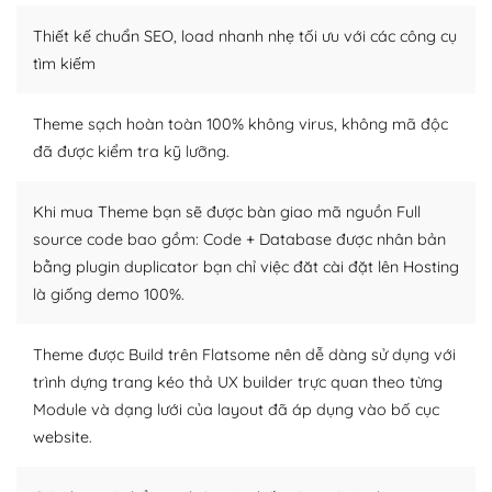
Thiết kế chuẩn SEO, load nhanh nhẹ tối ưu với các công cụ
WordPress là nơi lưu trữ cho một diễn đàn cộng đồng
khổng lồ được kiểm duyệt bởi các nhân viên và những
tìm kiếm
người cuồng tín WordPress.
Theme sạch hoàn toàn 100% không virus, không mã độc
Nếu bạn gặp khó khăn, bạn có thể lên mạng và tìm
đã được kiểm tra kỹ lưỡng.
kiếm những cộng đồng WordPress, họ sẽ giúp bạn trả
lời, giải đáp vấn đề của bạn.
Khi mua Theme bạn sẽ được bàn giao mã nguồn Full
Cộng đồng sử dụng WordPress sẵn sàng hỗ trợ bạn
source code bao gồm: Code + Database được nhân bản
bằng plugin duplicator bạn chỉ việc đăt cài đặt lên Hosting
– Đa dạng plugin và themes
là giống demo 100%.
Plugin mở rộng là thành phần cài đặt thêm vào
WordPress để tăng thêm các tính năng cần thiết. Có
Theme được Build trên Flatsome nên dễ dàng sử dụng với
nhiều plugin trả phí hoặc miễn phí.
trình dựng trang kéo thả UX builder trực quan theo từng
Module và dạng lưới của layout đã áp dụng vào bố cục
Nhờ lượng người dùng đông đảo, thư viện themes và
website.
plugin của WordPress rất phong phú. Bạn có thể thỏa
thích chọn lựa plugin và themes phù hợp cho mục đích