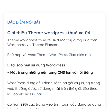
Chỉnh sửa site theo yêu cầu tuỳ chọn
(+2,000,000₫)
ĐẶC ĐIỂM NỔI BẬT
Mua thêm Host + Tên miền
Tên miền quốc tế .com .net .org (1 năm)
(+300,000₫)
Giới thiệu Theme wordpress thuê xe 04
Tên miền Việt Nam .vn (1 năm)
(+550,000₫)
Theme wordpress thuê xe 04 được xây dựng dựa trên
Wordpress với Theme Flatsome
Hosting 2GB SSD (1 năm)
(+450,000₫)
Phù hợp với web:
Theme WordPress Giao diện mới
Hosting 3GB SSD (1 năm)
(+550,000₫)
I. Tại sao nên sử dụng WordPress
Hosting 5GB SSD (1 năm)
(+650,000₫)
– Một trong những nền tảng CMS lớn và nổi tiếng
Hosting 8GB SSD (1 năm)
(+950,000₫)
WordPress đứng đầu danh sách ba gói xây dựng trang
web thường được sử dụng nhất trên thế giới, tiếp theo
là
Joomla
và
Drupal
.
Có hơn
29%
các trang web trên toàn cầu đang sử dụng