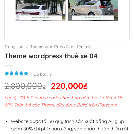
Trang chủ
/
Theme WordPress Giao diện mới
Theme wordpress thuê xe 04
Đã bán:
2
Giá
Giá
2,800,000
₫
220,000
₫
gốc
hiện
Lưu ý: Giá full source code chưa bao gồm host + tên miền.
là:
tại
99% Toàn bộ các Theme đều được Build trên Flatsome.
2,800,000₫.
là:
220,000₫.
Website được tối ưu quy trình sản xuất bằng AI, giúp
giảm 80% chi phí nhân công, sản phẩm hoàn thiện rất