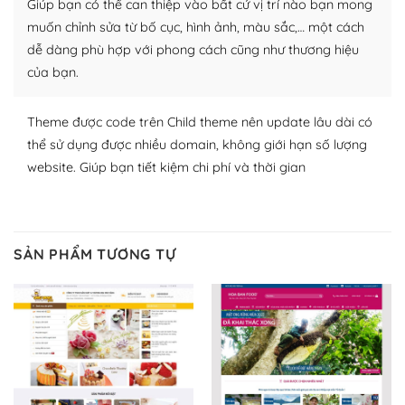
Giúp bạn có thể can thiệp vào bất cứ vị trí nào bạn mong
lập website của mình.
muốn chỉnh sửa từ bố cục, hình ảnh, màu sắc,… một cách
WordPress đa dạng plugin và themes
dễ dàng phù hợp với phong cách cũng như thương hiệu
của bạn.
– Dễ sử dụng
Với mọi Hosting bất kỳ thì WordPress đều có thể dễ
Theme được code trên Child theme nên update lâu dài có
dàng thiết lập vì thực tế nó đã cung cấp khoảng 60%
thể sử dụng được nhiều domain, không giới hạn số lượng
toàn bộ web.
website. Giúp bạn tiết kiệm chi phí và thời gian
Và bạn có toàn quyền tự do khi quyết định nơi lưu trữ
trang web WordPress của bạn.
SẢN PHẨM TƯƠNG TỰ
Dễ dàng lựa chọn Hosting cho website WordPress
– Bảo mật cực tốt
Vì WordPress hiện là nền tảng xây dựng trang web và
blog lớn nhất trên thế giới, quan trọng nhất là bảo vệ
nội dung của mình khỏi các cuộc tấn công spam.