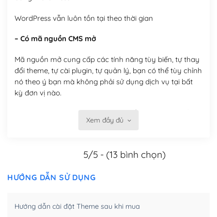
WordPress vẫn luôn tồn tại theo thời gian
– Có mã nguồn CMS mở
Mã nguồn mở cung cấp các tính năng tùy biến, tự thay
đổi theme, tự cài plugin, tự quản lý, bạn có thể tùy chỉnh
nó theo ý bạn mà không phải sử dụng dịch vụ tại bất
kỳ đơn vị nào.
Việc của bạn là đăng ký một tên miền và hosting để
Xem đầy đủ
chạy WordPress.
Có thể tùy biến trên website WordPress
5/5 - (13 bình chọn)
– Thân thiện với công cụ tìm kiếm
HƯỚNG DẪN SỬ DỤNG
WordPress được thiết kế để thân thiện với SEO vì
WordPress bao gồm nhiều công cụ và plugin để tối ưu
Hướng dẫn cài đặt Theme sau khi mua
hóa nội dung cho SEO.