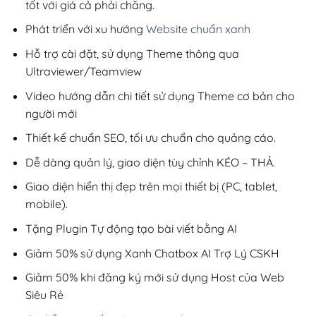
tốt với giá cả phải chăng.
Phát triển với xu hướng
Website chuẩn xanh
Hỗ trợ cài đặt, sử dụng Theme thông qua
Ultraviewer/Teamview
Video hướng dẫn chi tiết sử dụng Theme cơ bản cho
người mới
Thiết kế chuẩn SEO, tối ưu chuẩn cho quảng cáo.
Dễ dàng quản lý, giao diện tùy chỉnh KÉO – THẢ.
Giao diện hiển thị đẹp trên mọi thiết bị (PC, tablet,
mobile).
Tặng Plugin Tự động tạo bài viết bằng AI
Giảm 50% sử dụng Xanh Chatbox AI Trợ Lý CSKH
Giảm 50% khi đăng ký mới sử dụng Host của Web
Siêu Rẻ