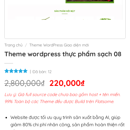
Trang chủ
/
Theme WordPress Giao diện mới
Theme wordpress thực phẩm sạch 08
Đã bán:
12
Giá
Giá
2,800,000
₫
220,000
₫
gốc
hiện
Lưu ý: Giá full source code chưa bao gồm host + tên miền.
là:
tại
99% Toàn bộ các Theme đều được Build trên Flatsome.
2,800,000₫.
là:
220,000₫.
Website được tối ưu quy trình sản xuất bằng AI, giúp
giảm 80% chi phí nhân công, sản phẩm hoàn thiện rất