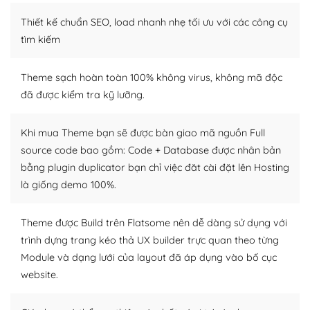
Thiết kế chuẩn SEO, load nhanh nhẹ tối ưu với các công cụ
– Sở hữu một cộng đồng lớn, sẵn sàng hỗ trợ
tìm kiếm
WordPress là nơi lưu trữ cho một diễn đàn cộng đồng
khổng lồ được kiểm duyệt bởi các nhân viên và những
Theme sạch hoàn toàn 100% không virus, không mã độc
người cuồng tín WordPress.
đã được kiểm tra kỹ lưỡng.
Nếu bạn gặp khó khăn, bạn có thể lên mạng và tìm
kiếm những cộng đồng WordPress, họ sẽ giúp bạn trả
Khi mua Theme bạn sẽ được bàn giao mã nguồn Full
lời, giải đáp vấn đề của bạn.
source code bao gồm: Code + Database được nhân bản
bằng plugin duplicator bạn chỉ việc đăt cài đặt lên Hosting
Cộng đồng sử dụng WordPress sẵn sàng hỗ trợ bạn
là giống demo 100%.
– Đa dạng plugin và themes
Theme được Build trên Flatsome nên dễ dàng sử dụng với
Plugin mở rộng là thành phần cài đặt thêm vào
trình dựng trang kéo thả UX builder trực quan theo từng
WordPress để tăng thêm các tính năng cần thiết. Có
Module và dạng lưới của layout đã áp dụng vào bố cục
nhiều plugin trả phí hoặc miễn phí.
website.
Nhờ lượng người dùng đông đảo, thư viện themes và