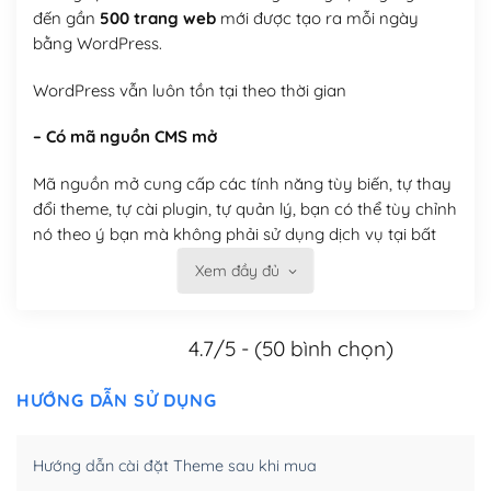
đến gần
500 trang web
mới được tạo ra mỗi ngày
bằng WordPress.
WordPress vẫn luôn tồn tại theo thời gian
– Có mã nguồn CMS mở
Mã nguồn mở cung cấp các tính năng tùy biến, tự thay
đổi theme, tự cài plugin, tự quản lý, bạn có thể tùy chỉnh
nó theo ý bạn mà không phải sử dụng dịch vụ tại bất
kỳ đơn vị nào.
Xem đầy đủ
Việc của bạn là đăng ký một tên miền và hosting để
chạy WordPress.
4.7/5 - (50 bình chọn)
Có thể tùy biến trên website WordPress
HƯỚNG DẪN SỬ DỤNG
– Thân thiện với công cụ tìm kiếm
Hướng dẫn cài đặt Theme sau khi mua
WordPress được thiết kế để thân thiện với SEO vì