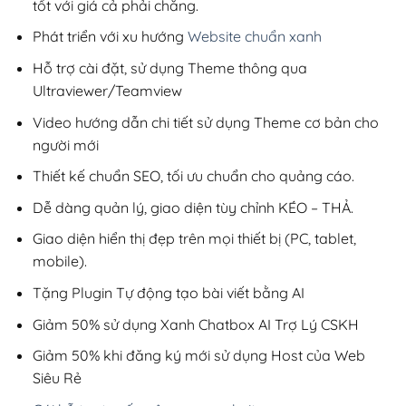
tốt với giá cả phải chăng.
Phát triển với xu hướng
Website chuẩn xanh
Hỗ trợ cài đặt, sử dụng Theme thông qua
Ultraviewer/Teamview
Video hướng dẫn chi tiết sử dụng Theme cơ bản cho
người mới
Thiết kế chuẩn SEO, tối ưu chuẩn cho quảng cáo.
Dễ dàng quản lý, giao diện tùy chỉnh KÉO – THẢ.
Giao diện hiển thị đẹp trên mọi thiết bị (PC, tablet,
mobile).
Tặng Plugin Tự động tạo bài viết bằng AI
Giảm 50% sử dụng Xanh Chatbox AI Trợ Lý CSKH
Giảm 50% khi đăng ký mới sử dụng Host của Web
Siêu Rẻ