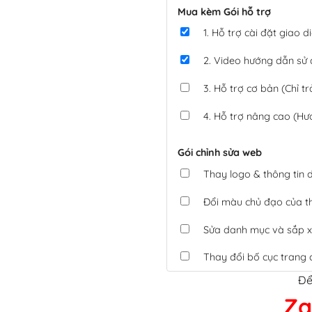
Mua kèm Gói hỗ trợ
1. Hỗ trợ cài đặt giao
2. Video hướng dẫn sử
3. Hỗ trợ cơ bản (Chỉ tr
4. Hỗ trợ nâng cao (Hư
Gói chỉnh sửa web
Thay logo & thông tin
Đổi màu chủ đạo của 
Sửa danh mục và sắp x
Thay đổi bố cục trang 
Để
Tích hợp thanh toán 
Za