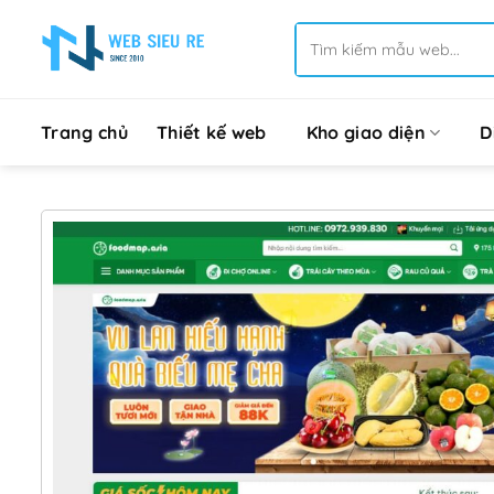
Bỏ
Tìm
qua
kiếm:
nội
dung
Trang chủ
Thiết kế web
Kho giao diện
D