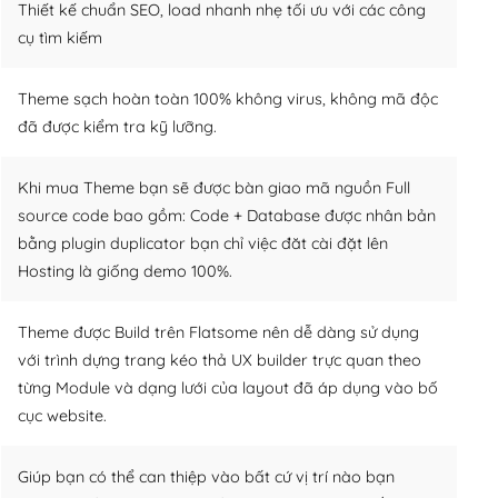
Thiết kế chuẩn SEO, load nhanh nhẹ tối ưu với các công
cụ tìm kiếm
Theme sạch hoàn toàn 100% không virus, không mã độc
đã được kiểm tra kỹ lưỡng.
Khi mua Theme bạn sẽ được bàn giao mã nguồn Full
source code bao gồm: Code + Database được nhân bản
bằng plugin duplicator bạn chỉ việc đăt cài đặt lên
Hosting là giống demo 100%.
Theme được Build trên Flatsome nên dễ dàng sử dụng
với trình dựng trang kéo thả UX builder trực quan theo
từng Module và dạng lưới của layout đã áp dụng vào bố
cục website.
Giúp bạn có thể can thiệp vào bất cứ vị trí nào bạn