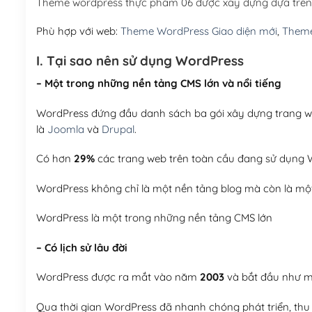
Theme wordpress thực phẩm 06 được xây dựng dựa trên
Phù hợp với web:
Theme WordPress Giao diện mới
,
Theme
I. Tại sao nên sử dụng WordPress
– Một trong những nền tảng CMS lớn và nổi tiếng
WordPress đứng đầu danh sách ba gói xây dựng trang web
là
Joomla
và
Drupal
.
Có hơn
29%
các trang web trên toàn cầu đang sử dụng W
WordPress không chỉ là một nền tảng blog mà còn là một
WordPress là một trong những nền tảng CMS lớn
– Có lịch sử lâu đời
WordPress được ra mắt vào năm
2003
và bắt đầu như mộ
Qua thời gian WordPress đã nhanh chóng phát triển, thu h