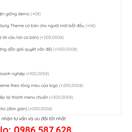
 diện giống demo
(+0₫)
 dụng Theme cơ bản cho người mới bắt đầu
(+0₫)
ả lời câu hỏi cơ bản)
(+200,000₫)
ớng dẫn giải quyết vấn đề)
(+500,000₫)
 doanh nghiệp
(+100,000₫)
theme theo tông màu của logo
(+200,000₫)
ếp lại thanh menu chuẩn
(+300,000₫)
chủ (đơn giản)
(+500,000₫)
 nhận tư vấn và ưu đãi tốt nhất
QR Code ngân hàng
(+100,000₫)
lo: 0986.587.628