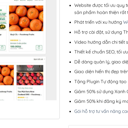
Website được tối ưu quy t
sản phẩm hoàn thiện rất t
Phát triển với xu hướng
We
Hỗ trợ cài đặt, sử dụng
Video hướng dẫn chi tiết
Thiết kế chuẩn SEO, tối 
Dễ dàng quản lý, giao di
Giao diện hiển thị đẹp trên
Tặng Plugin Tự động tạo b
Giảm 50% sử dụng Xanh C
Giảm 50% khi đăng ký mớ
Gói hỗ trợ tư vấn nâng ca