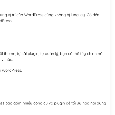
ng vị trí của WordPress cũng không bị lung lay. Có đến
dPress.
 theme, tự cài plugin, tự quản lý, bạn có thể tùy chỉnh nó
 vị nào.
y WordPress.
ess bao gồm nhiều công cụ và plugin để tối ưu hóa nội dung