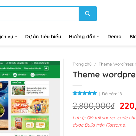
ịch vụ
Dự án tiêu biểu
Hướng dẫn
Demo
Bl
Trang chủ
/
Theme WordPress G
Theme wordpre
Đã bán:
18
Giá
2,800,000
₫
220
gốc
Lưu ý: Giá full source code 
là:
được Build trên Flatsome.
2,8