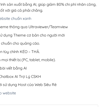
220,000₫.
rình sản xuất bằng AI, giúp giảm 80% chi phí nhân công,
ốt với giá cả phải chăng.
bsite chuẩn xanh
 Theme thông qua Ultraviewer/Teamview
 sử dụng Theme cơ bản cho người mới
ưu chuẩn cho quảng cáo.
ện tùy chỉnh KÉO – THẢ.
 mọi thiết bị (PC, tablet, mobile).
ài viết bằng AI
hatbox AI Trợ Lý CSKH
i sử dụng Host của Web Siêu Rẻ
o website