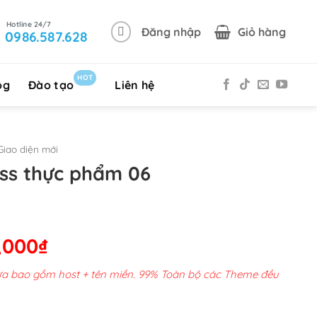
Đăng nhập
Giỏ hàng
0986.587.628
HOT
og
Đào tạo
Liên hệ
iao diện mới
ss thực phẩm 06
Giá
,000
₫
hiện
chưa bao gồm host + tên miền. 99% Toàn bộ các Theme đều
tại
00,000₫.
là: