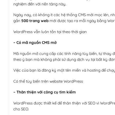
nghiệm đến với nền tảng này.
Ngày nay, có không ít các hệ thống CMS mới mọc lên, như
gần
500 trang web
mới được tạo ra mỗi ngày bằng Wor
WordPress vẫn luôn tồn tại theo thời gian
– Có mã nguồn CMS mở
Mã nguồn mở cung cấp các tính năng tùy biến, tự thay đổi
theo ý bạn mà không phải sử dụng dịch vụ tại bất kỳ đơn
Việc của bạn là đăng ký một tên miền và hosting để chạ
Có thể tùy biến trên website WordPress
– Thân thiện với công cụ tìm kiếm
WordPress được thiết kế để thân thiện với SEO vì WordPr
cho SEO.