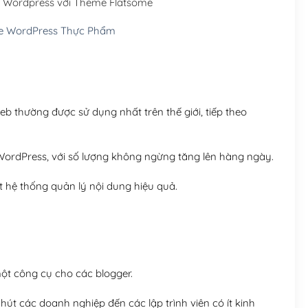
 Wordpress với Theme Flatsome
Hosting 5GB SSD (1 nă
 WordPress Thực Phẩm
Hosting 8GB SSD (1 nă
 thường được sử dụng nhất trên thế giới, tiếp theo
ordPress, với số lượng không ngừng tăng lên hàng ngày.
 hệ thống quản lý nội dung hiệu quả.
t công cụ cho các blogger.
út các doanh nghiệp đến các lập trình viên có ít kinh