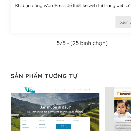
Khi bạn dùng WordPress để thiết kế web thì trang web của
Tối ưu hóa công cụ tìm kiếm
Xem 
– Dễ dàng tùy chỉnh, sửa chữa
5/5 - (25 bình chọn)
Khi bạn sử dụng WordPress, thì vấn đề giao diện của bạ
WordPress đa dạng sẽ giúp việc thực hiện các thiết kế tr
Nếu bạn có các kỹ thuật cơ bản với một theme được thiết 
kiếm chúng trên Internet hoặc nhờ chuyên gia.
SẢN PHẨM TƯƠNG TỰ
Dễ dàng tùy chỉnh trên WordPress
– Sở hữu một cộng đồng lớn, sẵn sàng hỗ trợ
WordPress là nơi lưu trữ cho một diễn đàn cộng đồng kh
cuồng tín WordPress.
Nếu bạn gặp khó khăn, bạn có thể lên mạng và tìm kiếm n