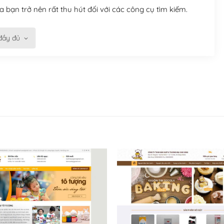
 bạn trở nên rất thu hút đối với các công cụ tìm kiếm.
đầy đủ
n trở nên dễ dàng và nhanh chóng. Với kho Theme
ở nên hấp dẫn và đơn giản hơn.
kế tốt, bạn có thể tự sửa đổi. Nếu không bạn có thể tìm
ổng lồ được kiểm duyệt bởi các nhân viên và những người
hững cộng đồng WordPress, họ sẽ giúp bạn trả lời, giải