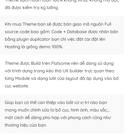
đã được kiểm tra kỹ lưỡng.
Khi mua Theme bạn sẽ được bàn giao mã nguồn Full
source code bao gồm: Code + Database được nhân bản
bằng plugin duplicator bạn chỉ việc đăt cài đặt lên
Hosting là giống demo 100%.
Theme được Build trên Flatsome nên dễ dàng sử dụng
với trình dựng trang kéo thả UX builder trực quan theo
từng Module và dạng lưới của layout đã áp dụng vào bố
cục website.
Giúp bạn có thể can thiệp vào bất cứ vị trí nào bạn
mong muốn chỉnh sửa từ bố cục, hình ảnh, màu sắc,…
một cách dễ dàng phù hợp với phong cách cũng như
thương hiệu của bạn.