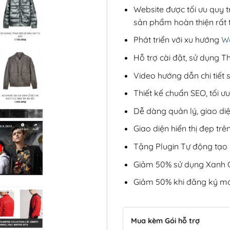
Website được tối ưu quy t
sản phẩm hoàn thiện rất t
Phát triển với xu hướng
We
Hỗ trợ cài đặt, sử dụng
Video hướng dẫn chi tiết
Thiết kế chuẩn SEO, tối 
Dễ dàng quản lý, giao di
Giao diện hiển thị đẹp trên
Tặng Plugin Tự động tạo b
Giảm 50% sử dụng Xanh C
Giảm 50% khi đăng ký mớ
Mua kèm Gói hỗ trợ