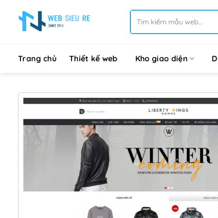
Bỏ
Tìm
qua
kiếm:
nội
dung
Trang chủ
Thiết kế web
Kho giao diện
D