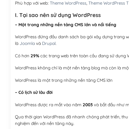
Phù hợp với web:
Theme WordPress
,
Theme WordPress Th
I. Tại sao nên sử dụng WordPress
– Một trong những nền tảng CMS lớn và nổi tiếng
WordPress đứng đầu danh sách ba gói xây dựng trang web
là
Joomla
và
Drupal
.
Có hơn
29%
các trang web trên toàn cầu đang sử dụng W
WordPress không chỉ là một nền tảng blog mà còn là một
WordPress là một trong những nền tảng CMS lớn
– Có lịch sử lâu đời
WordPress được ra mắt vào năm
2003
và bắt đầu như mộ
Qua thời gian WordPress đã nhanh chóng phát triển, thu h
nghiệm đến với nền tảng này.