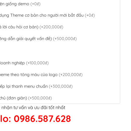
 diện giống demo
(+0₫)
 dụng Theme cơ bản cho người mới bắt đầu
(+0₫)
ả lời câu hỏi cơ bản)
(+200,000₫)
ớng dẫn giải quyết vấn đề)
(+500,000₫)
 doanh nghiệp
(+100,000₫)
theme theo tông màu của logo
(+200,000₫)
ếp lại thanh menu chuẩn
(+300,000₫)
chủ (đơn giản)
(+500,000₫)
 nhận tư vấn và ưu đãi tốt nhất
QR Code ngân hàng
(+100,000₫)
lo: 0986.587.628
 kết google, cập nhật sitemap
(+50,000₫)