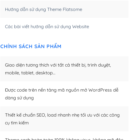
Hướng dẫn sử dụng Theme Flatsome
m)
(+950,000₫)
Các bài viết hướng dẫn sử dụng Website
CHÍNH SÁCH SẢN PHẨM
Giao diện tương thích với tất cả thiết bị, trình duyệt,
mobile, tablet, desktop…
Được code trên nền tảng mã nguồn mở WordPress dễ
dàng sử dụng
Thiết kế chuẩn SEO, load nhanh nhẹ tối ưu với các công
cụ tìm kiếm
Theme sạch hoàn toàn 100% không virus, không mã độc