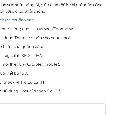
200,000₫.
rình sản xuất bằng AI, giúp giảm 80% chi phí nhân công,
ốt với giá cả phải chăng.
bsite chuẩn xanh
 Theme thông qua Ultraviewer/Teamview
 sử dụng Theme cơ bản cho người mới
ưu chuẩn cho quảng cáo.
ện tùy chỉnh KÉO – THẢ.
 mọi thiết bị (PC, tablet, mobile).
ài viết bằng AI
hatbox AI Trợ Lý CSKH
i sử dụng Host của Web Siêu Rẻ