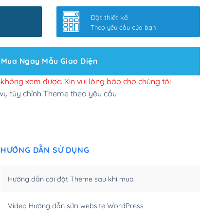
nhanh
(+0₫)
Đặt thiết kế
ở slider chính
(+200,000₫)
Theo yêu cầu của bạn
 bộ site theo yêu cầu
(+150,000₫)
Mua Ngay Mẫu Giao Diện
 site Wordpress
(+100,000₫)
n để đăng web
(+300,000₫)
i không xem được. Xin vui lòng báo cho chúng tôi
 vụ tùy chỉnh Theme theo yêu cầu
u cầu tuỳ chọn
(+2,000,000₫)
.net .org (1 năm)
(+300,000₫)
HƯỚNG DẪN SỬ DỤNG
(1 năm)
(+550,000₫)
m)
(+450,000₫)
Hướng dẫn cài đặt Theme sau khi mua
m)
(+550,000₫)
Video Hướng dẫn sửa website WordPress
m)
(+650,000₫)