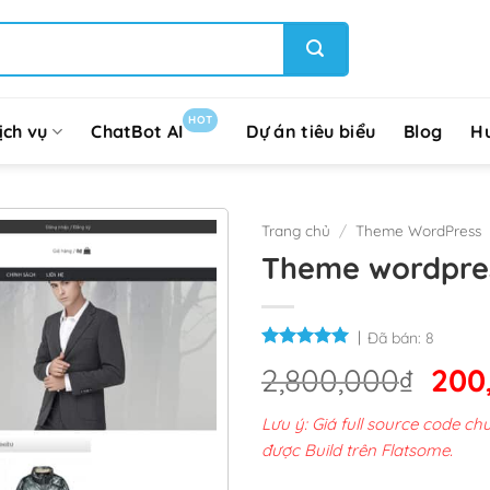
HOT
ịch vụ
ChatBot AI
Dự án tiêu biểu
Blog
H
Trang chủ
/
Theme WordPress
Theme wordpres
Đã bán:
8
Giá
2,800,000
₫
200
gốc
Lưu ý: Giá full source code 
là:
được Build trên Flatsome.
2,8