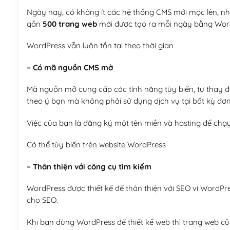
Ngày nay, có không ít các hệ thống CMS mới mọc lên, như
gần
500 trang web
mới được tạo ra mỗi ngày bằng Wor
WordPress vẫn luôn tồn tại theo thời gian
– Có mã nguồn CMS mở
Mã nguồn mở cung cấp các tính năng tùy biến, tự thay đổi
theo ý bạn mà không phải sử dụng dịch vụ tại bất kỳ đơn
Việc của bạn là đăng ký một tên miền và hosting để chạ
Có thể tùy biến trên website WordPress
– Thân thiện với công cụ tìm kiếm
WordPress được thiết kế để thân thiện với SEO vì WordPr
cho SEO.
Khi bạn dùng WordPress để thiết kế web thì trang web của