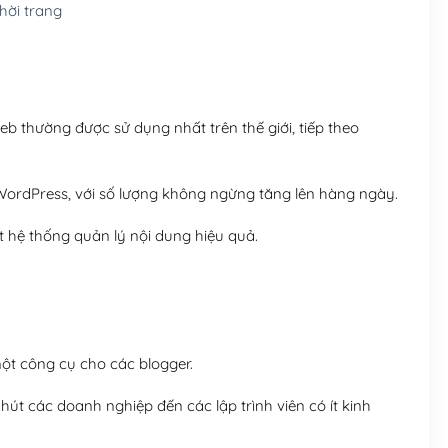
ời trang
Hosting 8GB SSD (1 nă
 thường được sử dụng nhất trên thế giới, tiếp theo
ordPress, với số lượng không ngừng tăng lên hàng ngày.
 hệ thống quản lý nội dung hiệu quả.
t công cụ cho các blogger.
út các doanh nghiệp đến các lập trình viên có ít kinh