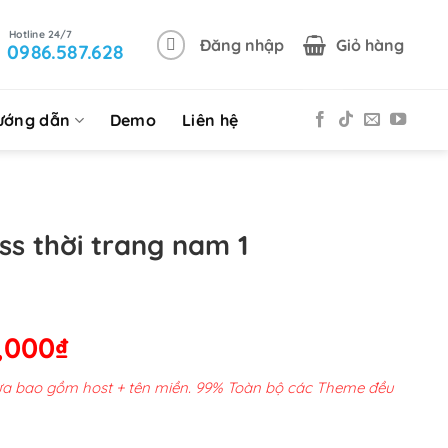
Đăng nhập
Giỏ hàng
0986.587.628
ướng dẫn
Demo
Liên hệ
s thời trang nam 1
Giá
,000
₫
hiện
chưa bao gồm host + tên miền. 99% Toàn bộ các Theme đều
tại
00,000₫.
là: