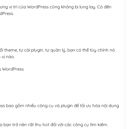
ng vị trí của WordPress cũng không bị lung lay. Có đến
dPress.
 theme, tự cài plugin, tự quản lý, bạn có thể tùy chỉnh nó
 vị nào.
y WordPress.
ess bao gồm nhiều công cụ và plugin để tối ưu hóa nội dung
 bạn trở nên rất thu hút đối với các công cụ tìm kiếm.