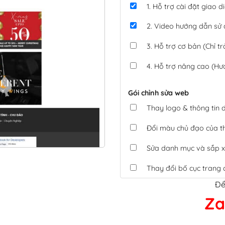
1. Hỗ trợ cài đặt giao
2. Video hướng dẫn sử
3. Hỗ trợ cơ bản (Chỉ tr
4. Hỗ trợ nâng cao (Hư
Gói chỉnh sửa web
Thay logo & thông tin
Đổi màu chủ đạo của 
Sửa danh mục và sắp x
Thay đổi bố cục trang 
Để
Tích hợp thanh toán 
Za
Xác minh Website, liên