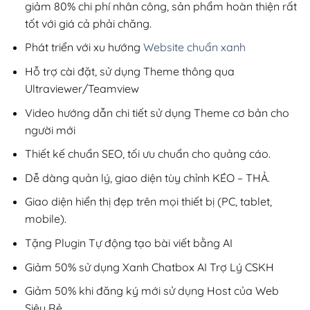
giảm 80% chi phí nhân công, sản phẩm hoàn thiện rất
tốt với giá cả phải chăng.
Phát triển với xu hướng
Website chuẩn xanh
Hỗ trợ cài đặt, sử dụng Theme thông qua
Ultraviewer/Teamview
Video hướng dẫn chi tiết sử dụng Theme cơ bản cho
người mới
Thiết kế chuẩn SEO, tối ưu chuẩn cho quảng cáo.
Dễ dàng quản lý, giao diện tùy chỉnh KÉO – THẢ.
Giao diện hiển thị đẹp trên mọi thiết bị (PC, tablet,
mobile).
Tặng Plugin Tự động tạo bài viết bằng AI
Giảm 50% sử dụng Xanh Chatbox AI Trợ Lý CSKH
Giảm 50% khi đăng ký mới sử dụng Host của Web
Siêu Rẻ