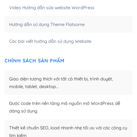
Khi bạn dùng WordPress để thiết kế web thì trang web
Video Hướng dẫn sửa website WordPress
của bạn trở nên rất thu hút đối với các công cụ tìm
kiếm.
Hướng dẫn sử dụng Theme Flatsome
Tối ưu hóa công cụ tìm kiếm
Các bài viết hướng dẫn sử dụng Website
– Dễ dàng tùy chỉnh, sửa chữa
Khi bạn sử dụng WordPress, thì vấn đề giao diện của
CHÍNH SÁCH SẢN PHẨM
bạn trở nên dễ dàng và nhanh chóng. Với kho Theme
WordPress đa dạng sẽ giúp việc thực hiện các thiết kế
Giao diện tương thích với tất cả thiết bị, trình duyệt,
trở nên hấp dẫn và đơn giản hơn.
mobile, tablet, desktop…
Nếu bạn có các kỹ thuật cơ bản với một theme được
thiết kế tốt, bạn có thể tự sửa đổi. Nếu không bạn có thể
Được code trên nền tảng mã nguồn mở WordPress dễ
tìm kiếm chúng trên Internet hoặc nhờ chuyên gia.
dàng sử dụng
Dễ dàng tùy chỉnh trên WordPress
Thiết kế chuẩn SEO, load nhanh nhẹ tối ưu với các công cụ
– Sở hữu một cộng đồng lớn, sẵn sàng hỗ trợ
tìm kiếm