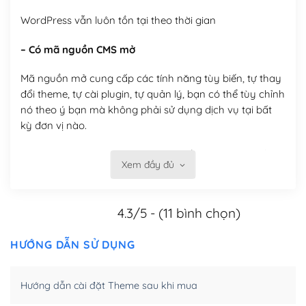
WordPress vẫn luôn tồn tại theo thời gian
– Có mã nguồn CMS mở
Mã nguồn mở cung cấp các tính năng tùy biến, tự thay
đổi theme, tự cài plugin, tự quản lý, bạn có thể tùy chỉnh
nó theo ý bạn mà không phải sử dụng dịch vụ tại bất
kỳ đơn vị nào.
Việc của bạn là đăng ký một tên miền và hosting để
Xem đầy đủ
chạy WordPress.
Có thể tùy biến trên website WordPress
4.3/5 - (11 bình chọn)
– Thân thiện với công cụ tìm kiếm
HƯỚNG DẪN SỬ DỤNG
WordPress được thiết kế để thân thiện với SEO vì
WordPress bao gồm nhiều công cụ và plugin để tối ưu
Hướng dẫn cài đặt Theme sau khi mua
hóa nội dung cho SEO.