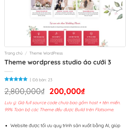
Trang chủ
/
Theme WordPress
Theme wordpress studio áo cưới 3
Đã bán:
23
Giá
Giá
2,800,000
₫
200,000
₫
gốc
hiện
Lưu ý: Giá full source code chưa bao gồm host + tên miền.
là:
tại
99% Toàn bộ các Theme đều được Build trên Flatsome.
2,800,000₫.
là:
200,000₫.
Website được tối ưu quy trình sản xuất bằng AI, giúp