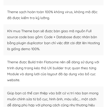
WordPress là nơi lưu trữ cho một diễn đàn cộng đồng
khổng lồ được kiểm duyệt bởi các nhân viên và những
Theme sạch hoàn toàn 100% không virus, không mã độc
người cuồng tín WordPress.
đã được kiểm tra kỹ lưỡng.
Nếu bạn gặp khó khăn, bạn có thể lên mạng và tìm
Khi mua Theme bạn sẽ được bàn giao mã nguồn Full
kiếm những cộng đồng WordPress, họ sẽ giúp bạn trả
source code bao gồm: Code + Database được nhân bản
lời, giải đáp vấn đề của bạn.
bằng plugin duplicator bạn chỉ việc đăt cài đặt lên Hosting
Cộng đồng sử dụng WordPress sẵn sàng hỗ trợ bạn
là giống demo 100%.
– Đa dạng plugin và themes
Theme được Build trên Flatsome nên dễ dàng sử dụng với
trình dựng trang kéo thả UX builder trực quan theo từng
Plugin mở rộng là thành phần cài đặt thêm vào
Module và dạng lưới của layout đã áp dụng vào bố cục
WordPress để tăng thêm các tính năng cần thiết. Có
nhiều plugin trả phí hoặc miễn phí.
website.
Nhờ lượng người dùng đông đảo, thư viện themes và
Giúp bạn có thể can thiệp vào bất cứ vị trí nào bạn mong
plugin của WordPress rất phong phú. Bạn có thể thỏa
muốn chỉnh sửa từ bố cục, hình ảnh, màu sắc,… một cách
thích chọn lựa plugin và themes phù hợp cho mục đích
dễ dàng phù hợp với phong cách cũng như thương hiệu
lập website của mình.