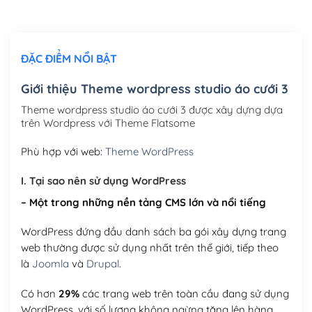
Chỉnh sửa site theo yêu cầu tuỳ chọn
(+2,000,000₫)
ĐẶC ĐIỂM NỔI BẬT
Mua thêm Host + Tên miền
Tên miền quốc tế .com .net .org (1 năm)
(+300,000₫)
Giới thiệu Theme wordpress studio áo cưới 3
Tên miền Việt Nam .vn (1 năm)
(+550,000₫)
Theme wordpress studio áo cưới 3 được xây dựng dựa
trên Wordpress với Theme Flatsome
Hosting 2GB SSD (1 năm)
(+450,000₫)
Phù hợp với web:
Theme WordPress
Hosting 3GB SSD (1 năm)
(+550,000₫)
I. Tại sao nên sử dụng WordPress
Hosting 5GB SSD (1 năm)
(+650,000₫)
– Một trong những nền tảng CMS lớn và nổi tiếng
Hosting 8GB SSD (1 năm)
(+950,000₫)
WordPress đứng đầu danh sách ba gói xây dựng trang
web thường được sử dụng nhất trên thế giới, tiếp theo
là
Joomla
và
Drupal
.
Có hơn
29%
các trang web trên toàn cầu đang sử dụng
WordPress, với số lượng không ngừng tăng lên hàng