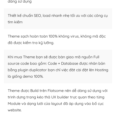
dàng sử dụng
– Sở hữu một cộng đồng lớn, sẵn sàng hỗ trợ
Thiết kế chuẩn SEO, load nhanh nhẹ tối ưu với các công cụ
WordPress là nơi lưu trữ cho một diễn đàn cộng đồng
khổng lồ được kiểm duyệt bởi các nhân viên và những
tìm kiếm
người cuồng tín WordPress.
Theme sạch hoàn toàn 100% không virus, không mã độc
Nếu bạn gặp khó khăn, bạn có thể lên mạng và tìm
đã được kiểm tra kỹ lưỡng.
kiếm những cộng đồng WordPress, họ sẽ giúp bạn trả
lời, giải đáp vấn đề của bạn.
Khi mua Theme bạn sẽ được bàn giao mã nguồn Full
Cộng đồng sử dụng WordPress sẵn sàng hỗ trợ bạn
source code bao gồm: Code + Database được nhân bản
bằng plugin duplicator bạn chỉ việc đăt cài đặt lên Hosting
– Đa dạng plugin và themes
là giống demo 100%.
Plugin mở rộng là thành phần cài đặt thêm vào
WordPress để tăng thêm các tính năng cần thiết. Có
Theme được Build trên Flatsome nên dễ dàng sử dụng với
nhiều plugin trả phí hoặc miễn phí.
trình dựng trang kéo thả UX builder trực quan theo từng
Module và dạng lưới của layout đã áp dụng vào bố cục
Nhờ lượng người dùng đông đảo, thư viện themes và
website.
plugin của WordPress rất phong phú. Bạn có thể thỏa