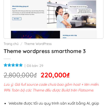
Trang chủ
/
Theme WordPress
Theme wordpress smarthome 3
Đã bán:
29
Giá
Giá
2,800,000
₫
220,000
₫
gốc
hiện
Lưu ý: Giá full source code chưa bao gồm host + tên miền.
là:
tại
99% Toàn bộ các Theme đều được Build trên Flatsome.
2,800,000₫.
là:
220,000₫.
Website được tối ưu quy trình sản xuất bằng AI, giúp