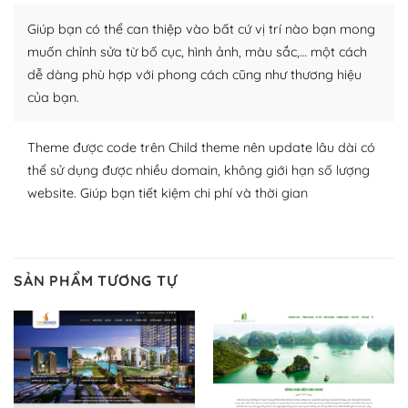
thích chọn lựa plugin và themes phù hợp cho mục đích
Giúp bạn có thể can thiệp vào bất cứ vị trí nào bạn mong
lập website của mình.
muốn chỉnh sửa từ bố cục, hình ảnh, màu sắc,… một cách
WordPress đa dạng plugin và themes
dễ dàng phù hợp với phong cách cũng như thương hiệu
của bạn.
– Dễ sử dụng
Với mọi Hosting bất kỳ thì WordPress đều có thể dễ
Theme được code trên Child theme nên update lâu dài có
dàng thiết lập vì thực tế nó đã cung cấp khoảng 60%
thể sử dụng được nhiều domain, không giới hạn số lượng
toàn bộ web.
website. Giúp bạn tiết kiệm chi phí và thời gian
Và bạn có toàn quyền tự do khi quyết định nơi lưu trữ
trang web WordPress của bạn.
SẢN PHẨM TƯƠNG TỰ
Dễ dàng lựa chọn Hosting cho website WordPress
– Bảo mật cực tốt
Vì WordPress hiện là nền tảng xây dựng trang web và
blog lớn nhất trên thế giới, quan trọng nhất là bảo vệ
nội dung của mình khỏi các cuộc tấn công spam.