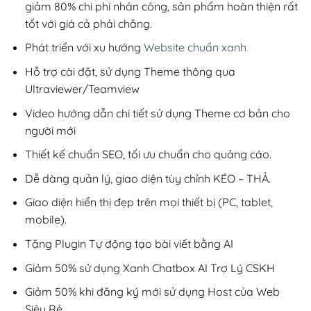
giảm 80% chi phí nhân công, sản phẩm hoàn thiện rất
tốt với giá cả phải chăng.
Phát triển với xu hướng
Website chuẩn xanh
Hỗ trợ cài đặt, sử dụng Theme thông qua
Ultraviewer/Teamview
Video hướng dẫn chi tiết sử dụng Theme cơ bản cho
người mới
Thiết kế chuẩn SEO, tối ưu chuẩn cho quảng cáo.
Dễ dàng quản lý, giao diện tùy chỉnh KÉO – THẢ.
Giao diện hiển thị đẹp trên mọi thiết bị (PC, tablet,
mobile).
Tặng Plugin Tự động tạo bài viết bằng AI
Giảm 50% sử dụng Xanh Chatbox AI Trợ Lý CSKH
Giảm 50% khi đăng ký mới sử dụng Host của Web
Siêu Rẻ