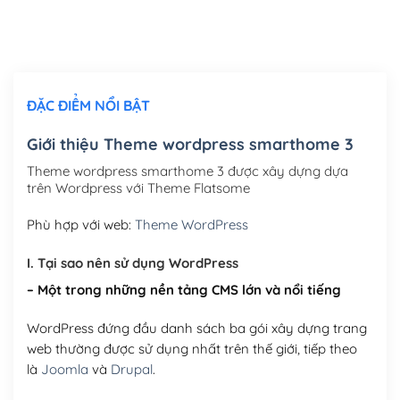
Thiết kế logo đơn giản để đăng web
(+300,000₫)
Chỉnh sửa site theo yêu cầu tuỳ chọn
(+2,000,000₫)
ĐẶC ĐIỂM NỔI BẬT
Mua thêm Host + Tên miền
Tên miền quốc tế .com .net .org (1 năm)
(+300,000₫)
Giới thiệu Theme wordpress smarthome 3
Tên miền Việt Nam .vn (1 năm)
(+550,000₫)
Theme wordpress smarthome 3 được xây dựng dựa
trên Wordpress với Theme Flatsome
Hosting 2GB SSD (1 năm)
(+450,000₫)
Phù hợp với web:
Theme WordPress
Hosting 3GB SSD (1 năm)
(+550,000₫)
I. Tại sao nên sử dụng WordPress
Hosting 5GB SSD (1 năm)
(+650,000₫)
– Một trong những nền tảng CMS lớn và nổi tiếng
Hosting 8GB SSD (1 năm)
(+950,000₫)
WordPress đứng đầu danh sách ba gói xây dựng trang
web thường được sử dụng nhất trên thế giới, tiếp theo
là
Joomla
và
Drupal
.