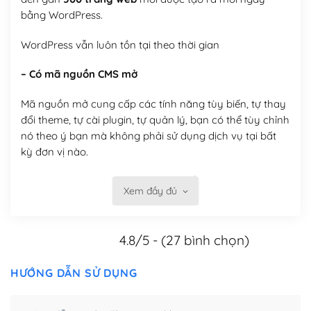
bằng WordPress.
WordPress vẫn luôn tồn tại theo thời gian
– Có mã nguồn CMS mở
Mã nguồn mở cung cấp các tính năng tùy biến, tự thay
đổi theme, tự cài plugin, tự quản lý, bạn có thể tùy chỉnh
nó theo ý bạn mà không phải sử dụng dịch vụ tại bất
kỳ đơn vị nào.
Việc của bạn là đăng ký một tên miền và hosting để
Xem đầy đủ
chạy WordPress.
Có thể tùy biến trên website WordPress
4.8/5 - (27 bình chọn)
– Thân thiện với công cụ tìm kiếm
HƯỚNG DẪN SỬ DỤNG
WordPress được thiết kế để thân thiện với SEO vì
WordPress bao gồm nhiều công cụ và plugin để tối ưu