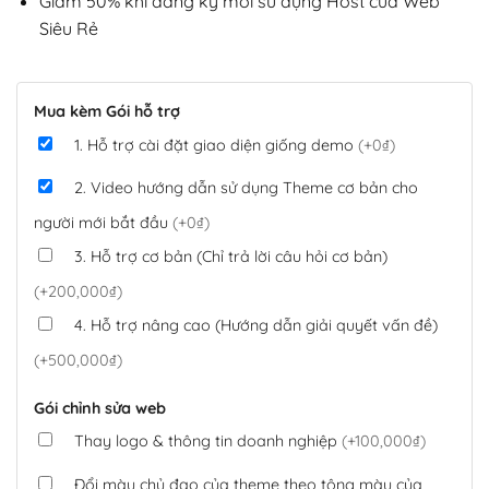
Giảm 50% khi đăng ký mới sử dụng Host của Web
Siêu Rẻ
Mua kèm Gói hỗ trợ
1. Hỗ trợ cài đặt giao diện giống demo
(+0₫)
2. Video hướng dẫn sử dụng Theme cơ bản cho
người mới bắt đầu
(+0₫)
3. Hỗ trợ cơ bản (Chỉ trả lời câu hỏi cơ bản)
(+200,000₫)
4. Hỗ trợ nâng cao (Hướng dẫn giải quyết vấn đề)
(+500,000₫)
Gói chỉnh sửa web
Thay logo & thông tin doanh nghiệp
(+100,000₫)
Đổi màu chủ đạo của theme theo tông màu của