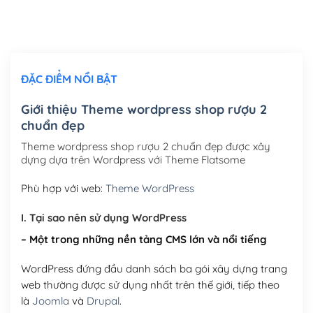
Thiết kế logo đơn giản để đăng web
(+300,000₫)
Chỉnh sửa site theo yêu cầu tuỳ chọn
(+2,000,000₫)
ĐẶC ĐIỂM NỔI BẬT
Mua thêm Host + Tên miền
Tên miền quốc tế .com .net .org (1 năm)
(+300,000₫)
Giới thiệu Theme wordpress shop rượu 2
chuẩn đẹp
Tên miền Việt Nam .vn (1 năm)
(+550,000₫)
Theme wordpress shop rượu 2 chuẩn đẹp được xây
Hosting 2GB SSD (1 năm)
(+450,000₫)
dựng dựa trên Wordpress với Theme Flatsome
Hosting 3GB SSD (1 năm)
(+550,000₫)
Phù hợp với web:
Theme WordPress
Hosting 5GB SSD (1 năm)
(+650,000₫)
I. Tại sao nên sử dụng WordPress
– Một trong những nền tảng CMS lớn và nổi tiếng
Hosting 8GB SSD (1 năm)
(+950,000₫)
WordPress đứng đầu danh sách ba gói xây dựng trang
web thường được sử dụng nhất trên thế giới, tiếp theo
là
Joomla
và
Drupal
.