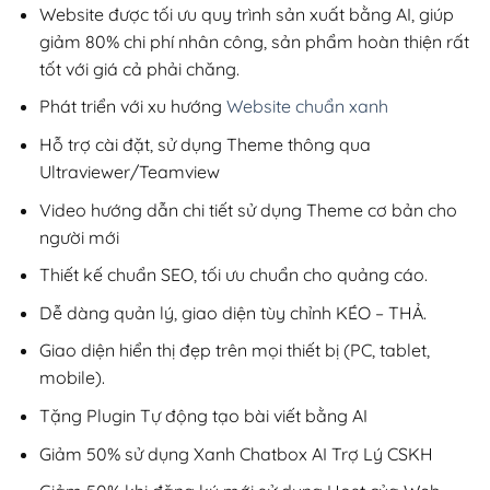
200,000₫.
Website được tối ưu quy trình sản xuất bằng AI, giúp
giảm 80% chi phí nhân công, sản phẩm hoàn thiện rất
tốt với giá cả phải chăng.
Phát triển với xu hướng
Website chuẩn xanh
Hỗ trợ cài đặt, sử dụng Theme thông qua
Ultraviewer/Teamview
Video hướng dẫn chi tiết sử dụng Theme cơ bản cho
người mới
Thiết kế chuẩn SEO, tối ưu chuẩn cho quảng cáo.
Dễ dàng quản lý, giao diện tùy chỉnh KÉO – THẢ.
Giao diện hiển thị đẹp trên mọi thiết bị (PC, tablet,
mobile).
Tặng Plugin Tự động tạo bài viết bằng AI
Giảm 50% sử dụng Xanh Chatbox AI Trợ Lý CSKH