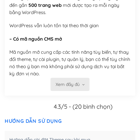
đến gần
500 trang web
mới được tạo ra mỗi ngày
bằng WordPress.
WordPress vẫn luôn tồn tại theo thời gian
– Có mã nguồn CMS mở
Mã nguồn mở cung cấp các tính năng tùy biến, tự thay
đổi theme, tự cài plugin, tự quản lý, bạn có thể tùy chỉnh
nó theo ý bạn mà không phải sử dụng dịch vụ tại bất
kỳ đơn vị nào.
Xem đầy đủ
Việc của bạn là đăng ký một tên miền và hosting để
chạy WordPress.
4.3/5 - (20 bình chọn)
Có thể tùy biến trên website WordPress
– Thân thiện với công cụ tìm kiếm
HƯỚNG DẪN SỬ DỤNG
WordPress được thiết kế để thân thiện với SEO vì
Hướng dẫn cài đặt Theme sau khi mua