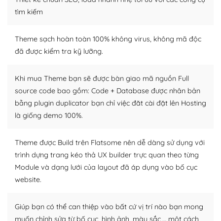
tìm kiếm
– Sở hữu một cộng đồng lớn, sẵn sàng hỗ trợ
WordPress là nơi lưu trữ cho một diễn đàn cộng đồng
Theme sạch hoàn toàn 100% không virus, không mã độc
khổng lồ được kiểm duyệt bởi các nhân viên và những
đã được kiểm tra kỹ lưỡng.
người cuồng tín WordPress.
Khi mua Theme bạn sẽ được bàn giao mã nguồn Full
Nếu bạn gặp khó khăn, bạn có thể lên mạng và tìm
source code bao gồm: Code + Database được nhân bản
kiếm những cộng đồng WordPress, họ sẽ giúp bạn trả
bằng plugin duplicator bạn chỉ việc đăt cài đặt lên Hosting
lời, giải đáp vấn đề của bạn.
là giống demo 100%.
Cộng đồng sử dụng WordPress sẵn sàng hỗ trợ bạn
Theme được Build trên Flatsome nên dễ dàng sử dụng với
– Đa dạng plugin và themes
trình dựng trang kéo thả UX builder trực quan theo từng
Module và dạng lưới của layout đã áp dụng vào bố cục
Plugin mở rộng là thành phần cài đặt thêm vào
WordPress để tăng thêm các tính năng cần thiết. Có
website.
nhiều plugin trả phí hoặc miễn phí.
Giúp bạn có thể can thiệp vào bất cứ vị trí nào bạn mong
Nhờ lượng người dùng đông đảo, thư viện themes và
muốn chỉnh sửa từ bố cục, hình ảnh, màu sắc,… một cách