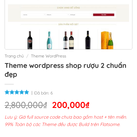
Trang chủ
/
Theme WordPress
Theme wordpress shop rượu 2 chuẩn
đẹp
Đã bán:
6
Giá
Giá
2,800,000
₫
200,000
₫
gốc
hiện
Lưu ý: Giá full source code chưa bao gồm host + tên miền.
là:
tại
99% Toàn bộ các Theme đều được Build trên Flatsome.
2,800,000₫.
là: