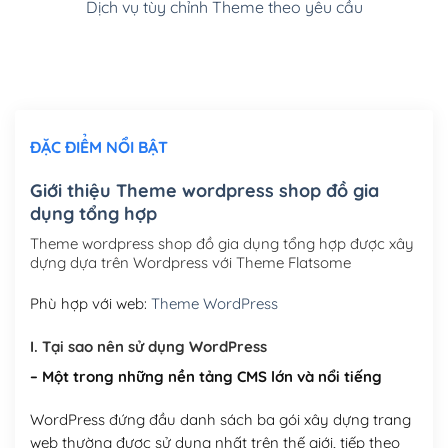
Dịch vụ tùy chỉnh Theme theo yêu cầu
Cài đặt SMTP Mail cho site Wordpress
(+100,000₫)
Thiết kế logo đơn giản để đăng web
(+300,000₫)
Chỉnh sửa site theo yêu cầu tuỳ chọn
(+2,000,000₫)
ĐẶC ĐIỂM NỔI BẬT
Mua thêm Host + Tên miền
Tên miền quốc tế .com .net .org (1 năm)
(+300,000₫)
Giới thiệu Theme wordpress shop đồ gia
dụng tổng hợp
Tên miền Việt Nam .vn (1 năm)
(+550,000₫)
Theme wordpress shop đồ gia dụng tổng hợp được xây
Hosting 2GB SSD (1 năm)
(+450,000₫)
dựng dựa trên Wordpress với Theme Flatsome
Hosting 3GB SSD (1 năm)
(+550,000₫)
Phù hợp với web:
Theme WordPress
Hosting 5GB SSD (1 năm)
(+650,000₫)
I. Tại sao nên sử dụng WordPress
– Một trong những nền tảng CMS lớn và nổi tiếng
Hosting 8GB SSD (1 năm)
(+950,000₫)
WordPress đứng đầu danh sách ba gói xây dựng trang
web thường được sử dụng nhất trên thế giới, tiếp theo