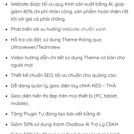
200,000₫.
Website được tối ưu quy trình sản xuất bằng AI, giúp
giảm 80% chi phí nhân công, sản phẩm hoàn thiện rất
tốt với giá cả phải chăng.
Phát triển với xu hướng
Website chuẩn xanh
Hỗ trợ cài đặt, sử dụng Theme thông qua
Ultraviewer/Teamview
Video hướng dẫn chi tiết sử dụng Theme cơ bản cho
người mới
Thiết kế chuẩn SEO, tối ưu chuẩn cho quảng cáo.
Dễ dàng quản lý, giao diện tùy chỉnh KÉO – THẢ.
Giao diện hiển thị đẹp trên mọi thiết bị (PC, tablet,
mobile).
Tặng Plugin Tự động tạo bài viết bằng AI
Giảm 50% sử dụng Xanh Chatbox AI Trợ Lý CSKH