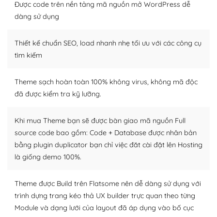
Được code trên nền tảng mã nguồn mở WordPress dễ
Dễ dàng tùy chỉnh trên WordPress
dàng sử dụng
– Sở hữu một cộng đồng lớn, sẵn sàng hỗ trợ
Thiết kế chuẩn SEO, load nhanh nhẹ tối ưu với các công cụ
WordPress là nơi lưu trữ cho một diễn đàn cộng đồng
tìm kiếm
khổng lồ được kiểm duyệt bởi các nhân viên và những
người cuồng tín WordPress.
Theme sạch hoàn toàn 100% không virus, không mã độc
đã được kiểm tra kỹ lưỡng.
Nếu bạn gặp khó khăn, bạn có thể lên mạng và tìm
kiếm những cộng đồng WordPress, họ sẽ giúp bạn trả
lời, giải đáp vấn đề của bạn.
Khi mua Theme bạn sẽ được bàn giao mã nguồn Full
source code bao gồm: Code + Database được nhân bản
Cộng đồng sử dụng WordPress sẵn sàng hỗ trợ bạn
bằng plugin duplicator bạn chỉ việc đăt cài đặt lên Hosting
là giống demo 100%.
– Đa dạng plugin và themes
Plugin mở rộng là thành phần cài đặt thêm vào
Theme được Build trên Flatsome nên dễ dàng sử dụng với
WordPress để tăng thêm các tính năng cần thiết. Có
trình dựng trang kéo thả UX builder trực quan theo từng
nhiều plugin trả phí hoặc miễn phí.
Module và dạng lưới của layout đã áp dụng vào bố cục