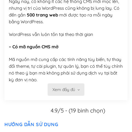
Ngày nay, có không ít các hệ thống CMS mới mọc lên,
nhưng vị trí của WordPress cũng không bị lung lay. Có
đến gần
500 trang web
mới được tạo ra mỗi ngày
bằng WordPress.
WordPress vẫn luôn tồn tại theo thời gian
– Có mã nguồn CMS mở
Mã nguồn mở cung cấp các tính năng tùy biến, tự thay
đổi theme, tự cài plugin, tự quản lý, bạn có thể tùy chỉnh
nó theo ý bạn mà không phải sử dụng dịch vụ tại bất
kỳ đơn vị nào.
Xem đầy đủ
Việc của bạn là đăng ký một tên miền và hosting để
chạy WordPress.
4.9/5 - (19 bình chọn)
Có thể tùy biến trên website WordPress
– Thân thiện với công cụ tìm kiếm
HƯỚNG DẪN SỬ DỤNG