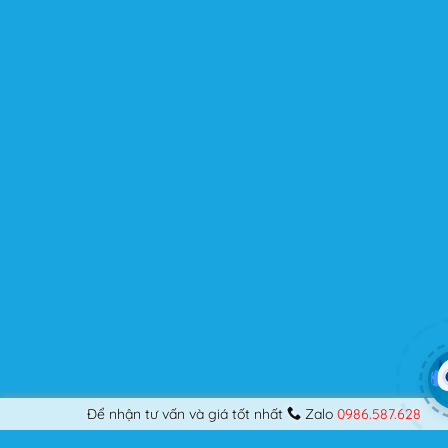
chuyên nghiệp, nó vẫn thỏa mãn bạn dù là một người
khó tính.
Được cập nhật liên tục
Flatsome là sản phẩm bán chạy nhất của UX-Themes.
Vì thế, nó luôn được đầu tư và ưu ái cập nhật các tính
năng mới nhất, tốt nhất.
Flatsome còn hỗ trợ hơn 12 ngôn ngữ khác nhau, do đó
bạn có thể dịch Website ra hầu hết mọi ngôn ngữ mà
bạn muốn.