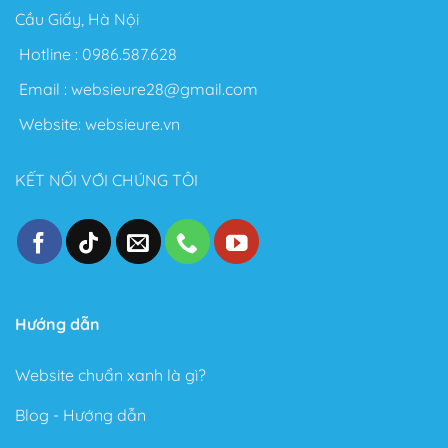
Flatsome để làm Blog cá nhân.
Cầu Giấy, Hà Nội
Nói chung với Theme Flatsome bạn có thể thỏa sức
Hotline :
0986.587.628
sáng tạo không giới hạn. Sau đây là một số điểm nổi
Email :
websieure28@gmail.com
bật sau khi sử dụng Theme này:
Website:
websieure.vn
Thiết kế đẹp, dễ dàng tùy biến ngay cả với người
không biết gì về Code.
KẾT NỐI VỚI CHÚNG TÔI
Tốc độ Load nhanh bởi Code cực kỳ sạch sẽ và gọn
gàng.
Cấu trúc chuẩn SEO – Theme Flatsome được làm
chuẩn SEO với cấu trúc Code tuân thủ theo các tài
liệu SEO từ Google.
Trong phiên bản mới đây, Theme Flatsome có thêm
Hướng dẫn
Sticky nút Add to Cart (cố định nút đặt hàng ở cuối
trang) rất hay giúp kêu gọi hành động mua hàng.
Website chuẩn xanh là gì?
Có tài liệu hướng dẫn rất phong phú và chi tiết, dễ
Blog - Hướng dẫn
hiểu.