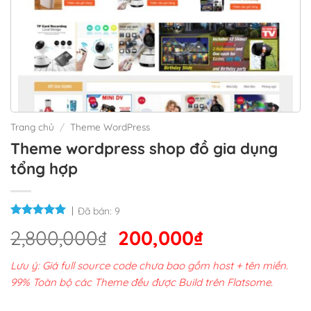
Trang chủ
/
Theme WordPress
Theme wordpress shop đồ gia dụng
tổng hợp
Đã bán:
9
Giá
Giá
2,800,000
₫
200,000
₫
gốc
hiện
Lưu ý: Giá full source code chưa bao gồm host + tên miền.
là:
tại
99% Toàn bộ các Theme đều được Build trên Flatsome.
2,800,000₫.
là: