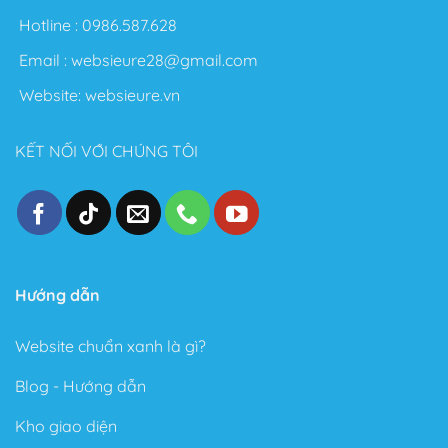
Nói chung với Theme Flatsome bạn có thể thỏa sức
Hotline :
0986.587.628
sáng tạo không giới hạn. Sau đây là một số điểm nổi
Email :
websieure28@gmail.com
bật sau khi sử dụng Theme này:
Website:
websieure.vn
Thiết kế đẹp, dễ dàng tùy biến ngay cả với người
không biết gì về Code.
KẾT NỐI VỚI CHÚNG TÔI
Tốc độ Load nhanh bởi Code cực kỳ sạch sẽ và gọn
gàng.
Cấu trúc chuẩn SEO – Theme Flatsome được làm
chuẩn SEO với cấu trúc Code tuân thủ theo các tài
liệu SEO từ Google.
Trong phiên bản mới đây, Theme Flatsome có thêm
Hướng dẫn
Sticky nút Add to Cart (cố định nút đặt hàng ở cuối
trang) rất hay giúp kêu gọi hành động mua hàng.
Website chuẩn xanh là gì?
Có tài liệu hướng dẫn rất phong phú và chi tiết, dễ
Blog - Hướng dẫn
hiểu.
Kho giao diện
Được Update rất thường xuyên.