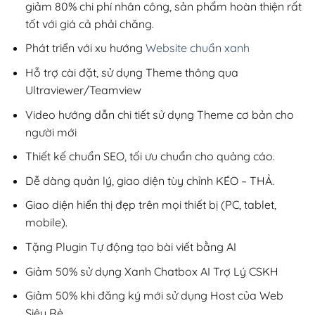
giảm 80% chi phí nhân công, sản phẩm hoàn thiện rất
tốt với giá cả phải chăng.
Phát triển với xu hướng
Website chuẩn xanh
Hỗ trợ cài đặt, sử dụng Theme thông qua
Ultraviewer/Teamview
Video hướng dẫn chi tiết sử dụng Theme cơ bản cho
người mới
Thiết kế chuẩn SEO, tối ưu chuẩn cho quảng cáo.
Dễ dàng quản lý, giao diện tùy chỉnh KÉO – THẢ.
Giao diện hiển thị đẹp trên mọi thiết bị (PC, tablet,
mobile).
Tặng Plugin Tự động tạo bài viết bằng AI
Giảm 50% sử dụng Xanh Chatbox AI Trợ Lý CSKH
Giảm 50% khi đăng ký mới sử dụng Host của Web
Siêu Rẻ