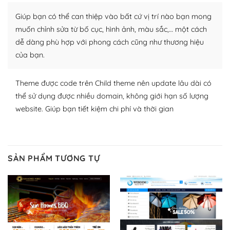
plugin của WordPress rất phong phú. Bạn có thể thỏa
Giúp bạn có thể can thiệp vào bất cứ vị trí nào bạn mong
thích chọn lựa plugin và themes phù hợp cho mục đích
lập website của mình.
muốn chỉnh sửa từ bố cục, hình ảnh, màu sắc,… một cách
dễ dàng phù hợp với phong cách cũng như thương hiệu
WordPress đa dạng plugin và themes
của bạn.
– Dễ sử dụng
Theme được code trên Child theme nên update lâu dài có
Với mọi Hosting bất kỳ thì WordPress đều có thể dễ
thể sử dụng được nhiều domain, không giới hạn số lượng
dàng thiết lập vì thực tế nó đã cung cấp khoảng 60%
website. Giúp bạn tiết kiệm chi phí và thời gian
toàn bộ web.
Và bạn có toàn quyền tự do khi quyết định nơi lưu trữ
trang web WordPress của bạn.
SẢN PHẨM TƯƠNG TỰ
Dễ dàng lựa chọn Hosting cho website WordPress
– Bảo mật cực tốt
Vì WordPress hiện là nền tảng xây dựng trang web và
blog lớn nhất trên thế giới, quan trọng nhất là bảo vệ