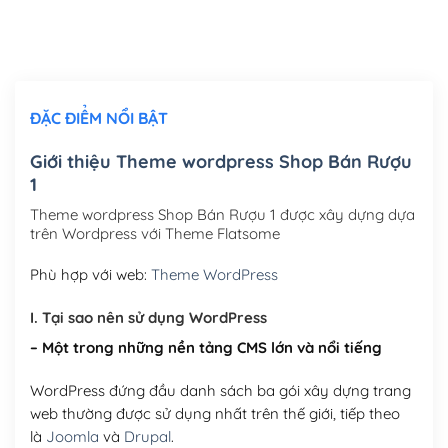
Thiết kế logo đơn giản để đăng web
(+300,000₫)
Chỉnh sửa site theo yêu cầu tuỳ chọn
(+2,000,000₫)
ĐẶC ĐIỂM NỔI BẬT
Mua thêm Host + Tên miền
Tên miền quốc tế .com .net .org (1 năm)
(+300,000₫)
Giới thiệu Theme wordpress Shop Bán Rượu
1
Tên miền Việt Nam .vn (1 năm)
(+550,000₫)
Theme wordpress Shop Bán Rượu 1 được xây dựng dựa
Hosting 2GB SSD (1 năm)
(+450,000₫)
trên Wordpress với Theme Flatsome
Hosting 3GB SSD (1 năm)
(+550,000₫)
Phù hợp với web:
Theme WordPress
Hosting 5GB SSD (1 năm)
(+650,000₫)
I. Tại sao nên sử dụng WordPress
– Một trong những nền tảng CMS lớn và nổi tiếng
Hosting 8GB SSD (1 năm)
(+950,000₫)
WordPress đứng đầu danh sách ba gói xây dựng trang
web thường được sử dụng nhất trên thế giới, tiếp theo
là
Joomla
và
Drupal
.