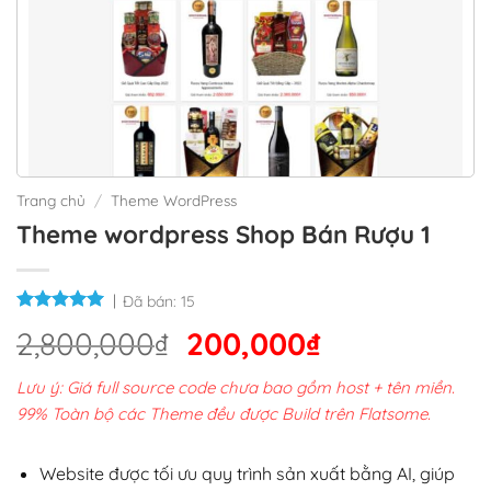
Trang chủ
/
Theme WordPress
Theme wordpress Shop Bán Rượu 1
Đã bán:
15
Giá
Giá
2,800,000
₫
200,000
₫
gốc
hiện
Lưu ý: Giá full source code chưa bao gồm host + tên miền.
là:
tại
99% Toàn bộ các Theme đều được Build trên Flatsome.
2,800,000₫.
là:
200,000₫.
Website được tối ưu quy trình sản xuất bằng AI, giúp