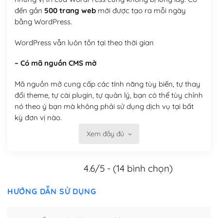
đến gần
500 trang web
mới được tạo ra mỗi ngày
bằng WordPress.
WordPress vẫn luôn tồn tại theo thời gian
– Có mã nguồn CMS mở
Mã nguồn mở cung cấp các tính năng tùy biến, tự thay
đổi theme, tự cài plugin, tự quản lý, bạn có thể tùy chỉnh
nó theo ý bạn mà không phải sử dụng dịch vụ tại bất
kỳ đơn vị nào.
Xem đầy đủ
Việc của bạn là đăng ký một tên miền và hosting để
chạy WordPress.
4.6/5 - (14 bình chọn)
Có thể tùy biến trên website WordPress
– Thân thiện với công cụ tìm kiếm
HƯỚNG DẪN SỬ DỤNG
WordPress được thiết kế để thân thiện với SEO vì