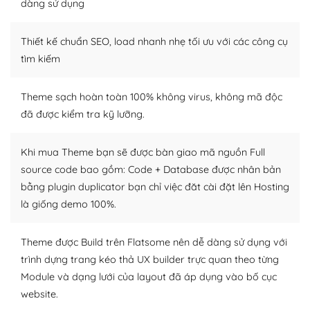
Dễ dàng tùy chỉnh trên WordPress
dàng sử dụng
– Sở hữu một cộng đồng lớn, sẵn sàng hỗ trợ
Thiết kế chuẩn SEO, load nhanh nhẹ tối ưu với các công cụ
WordPress là nơi lưu trữ cho một diễn đàn cộng đồng
tìm kiếm
khổng lồ được kiểm duyệt bởi các nhân viên và những
người cuồng tín WordPress.
Theme sạch hoàn toàn 100% không virus, không mã độc
đã được kiểm tra kỹ lưỡng.
Nếu bạn gặp khó khăn, bạn có thể lên mạng và tìm
kiếm những cộng đồng WordPress, họ sẽ giúp bạn trả
lời, giải đáp vấn đề của bạn.
Khi mua Theme bạn sẽ được bàn giao mã nguồn Full
source code bao gồm: Code + Database được nhân bản
Cộng đồng sử dụng WordPress sẵn sàng hỗ trợ bạn
bằng plugin duplicator bạn chỉ việc đăt cài đặt lên Hosting
là giống demo 100%.
– Đa dạng plugin và themes
Plugin mở rộng là thành phần cài đặt thêm vào
Theme được Build trên Flatsome nên dễ dàng sử dụng với
WordPress để tăng thêm các tính năng cần thiết. Có
trình dựng trang kéo thả UX builder trực quan theo từng
nhiều plugin trả phí hoặc miễn phí.
Module và dạng lưới của layout đã áp dụng vào bố cục
website.
Nhờ lượng người dùng đông đảo, thư viện themes và