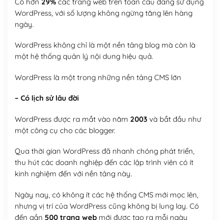
Có hơn
29%
các trang web trên toàn cầu đang sử dụng
WordPress, với số lượng không ngừng tăng lên hàng
ngày.
WordPress không chỉ là một nền tảng blog mà còn là
một hệ thống quản lý nội dung hiệu quả.
WordPress là một trong những nền tảng CMS lớn
– Có lịch sử lâu đời
WordPress được ra mắt vào năm
2003
và bắt đầu như
một công cụ cho các blogger.
Qua thời gian WordPress đã nhanh chóng phát triển,
thu hút các doanh nghiệp đến các lập trình viên có ít
kinh nghiệm đến với nền tảng này.
Ngày nay, có không ít các hệ thống CMS mới mọc lên,
nhưng vị trí của WordPress cũng không bị lung lay. Có
đến gần
500 trang web
mới được tạo ra mỗi ngày