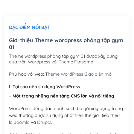
Chỉnh sửa site theo yêu cầu tuỳ chọn
(+2,000,000₫)
ĐẶC ĐIỂM NỔI BẬT
Mua thêm Host + Tên miền
Tên miền quốc tế .com .net .org (1 năm)
(+300,000₫)
Giới thiệu Theme wordpress phòng tập gym
01
Tên miền Việt Nam .vn (1 năm)
(+550,000₫)
Theme wordpress phòng tập gym 01 được xây dựng
Hosting 2GB SSD (1 năm)
(+450,000₫)
dựa trên Wordpress với Theme Flatsome
Hosting 3GB SSD (1 năm)
(+550,000₫)
Phù hợp với web:
Theme WordPress Giao diện mới
Hosting 5GB SSD (1 năm)
(+650,000₫)
I. Tại sao nên sử dụng WordPress
– Một trong những nền tảng CMS lớn và nổi tiếng
Hosting 8GB SSD (1 năm)
(+950,000₫)
WordPress đứng đầu danh sách ba gói xây dựng trang
web thường được sử dụng nhất trên thế giới, tiếp theo
là
Joomla
và
Drupal
.