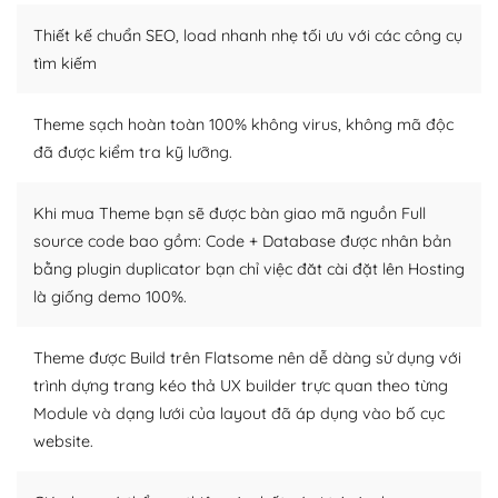
– Sở hữu một cộng đồng lớn, sẵn sàng hỗ trợ
Thiết kế chuẩn SEO, load nhanh nhẹ tối ưu với các công cụ
WordPress là nơi lưu trữ cho một diễn đàn cộng đồng
tìm kiếm
khổng lồ được kiểm duyệt bởi các nhân viên và những
người cuồng tín WordPress.
Theme sạch hoàn toàn 100% không virus, không mã độc
đã được kiểm tra kỹ lưỡng.
Nếu bạn gặp khó khăn, bạn có thể lên mạng và tìm
kiếm những cộng đồng WordPress, họ sẽ giúp bạn trả
lời, giải đáp vấn đề của bạn.
Khi mua Theme bạn sẽ được bàn giao mã nguồn Full
source code bao gồm: Code + Database được nhân bản
Cộng đồng sử dụng WordPress sẵn sàng hỗ trợ bạn
bằng plugin duplicator bạn chỉ việc đăt cài đặt lên Hosting
là giống demo 100%.
– Đa dạng plugin và themes
Plugin mở rộng là thành phần cài đặt thêm vào
Theme được Build trên Flatsome nên dễ dàng sử dụng với
WordPress để tăng thêm các tính năng cần thiết. Có
trình dựng trang kéo thả UX builder trực quan theo từng
nhiều plugin trả phí hoặc miễn phí.
Module và dạng lưới của layout đã áp dụng vào bố cục
website.
Nhờ lượng người dùng đông đảo, thư viện themes và
plugin của WordPress rất phong phú. Bạn có thể thỏa