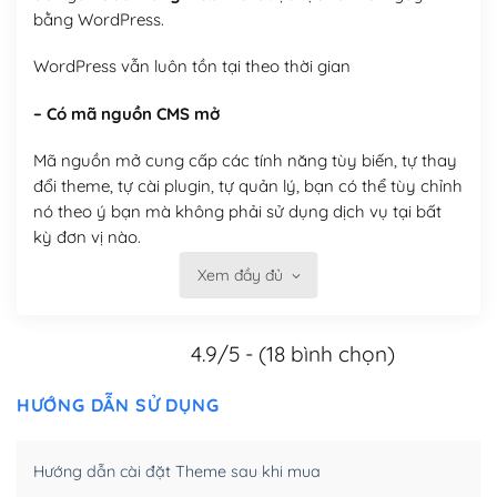
bằng WordPress.
WordPress vẫn luôn tồn tại theo thời gian
– Có mã nguồn CMS mở
Mã nguồn mở cung cấp các tính năng tùy biến, tự thay
đổi theme, tự cài plugin, tự quản lý, bạn có thể tùy chỉnh
nó theo ý bạn mà không phải sử dụng dịch vụ tại bất
kỳ đơn vị nào.
Xem đầy đủ
Việc của bạn là đăng ký một tên miền và hosting để
chạy WordPress.
4.9/5 - (18 bình chọn)
Có thể tùy biến trên website WordPress
– Thân thiện với công cụ tìm kiếm
HƯỚNG DẪN SỬ DỤNG
WordPress được thiết kế để thân thiện với SEO vì
Hướng dẫn cài đặt Theme sau khi mua
WordPress bao gồm nhiều công cụ và plugin để tối ưu