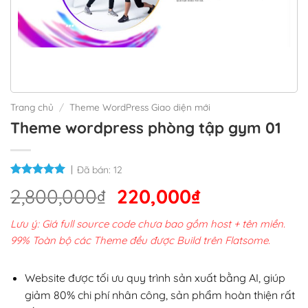
Trang chủ
/
Theme WordPress Giao diện mới
Theme wordpress phòng tập gym 01
Đã bán:
12
Giá
Giá
2,800,000
₫
220,000
₫
gốc
hiện
Lưu ý: Giá full source code chưa bao gồm host + tên miền.
là:
tại
99% Toàn bộ các Theme đều được Build trên Flatsome.
2,800,000₫.
là:
220,000₫.
Website được tối ưu quy trình sản xuất bằng AI, giúp
giảm 80% chi phí nhân công, sản phẩm hoàn thiện rất