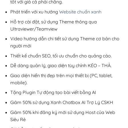
tốt với giá cả phải chăng.
Phát triển với xu hướng
Website chuẩn xanh
Hỗ trợ cài đặt, sử dụng Theme thông qua
Ultraviewer/Teamview
Video hướng dẫn chi tiết sử dụng Theme cơ bản cho
người mới
Thiết kế chuẩn SEO, tối ưu chuẩn cho quảng cáo.
Dễ dàng quản lý, giao diện tùy chỉnh KÉO – THẢ.
Giao diện hiển thị đẹp trên mọi thiết bị (PC, tablet,
mobile).
Tặng Plugin Tự động tạo bài viết bằng AI
Giảm 50% sử dụng Xanh Chatbox AI Trợ Lý CSKH
Giảm 50% khi đăng ký mới sử dụng Host của Web
Siêu Rẻ