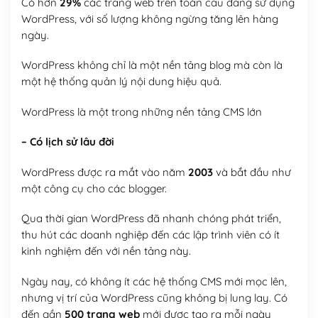
Có hơn
29%
các trang web trên toàn cầu đang sử dụng
WordPress, với số lượng không ngừng tăng lên hàng
ngày.
WordPress không chỉ là một nền tảng blog mà còn là
một hệ thống quản lý nội dung hiệu quả.
WordPress là một trong những nền tảng CMS lớn
– Có lịch sử lâu đời
WordPress được ra mắt vào năm
2003
và bắt đầu như
một công cụ cho các blogger.
Qua thời gian WordPress đã nhanh chóng phát triển,
thu hút các doanh nghiệp đến các lập trình viên có ít
kinh nghiệm đến với nền tảng này.
Ngày nay, có không ít các hệ thống CMS mới mọc lên,
nhưng vị trí của WordPress cũng không bị lung lay. Có
đến gần
500 trang web
mới được tạo ra mỗi ngày