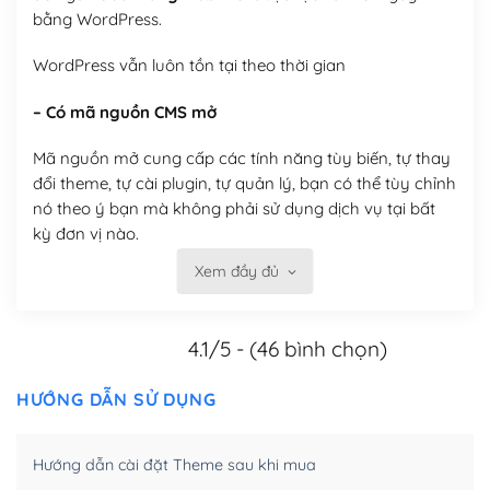
bằng WordPress.
WordPress vẫn luôn tồn tại theo thời gian
– Có mã nguồn CMS mở
Mã nguồn mở cung cấp các tính năng tùy biến, tự thay
đổi theme, tự cài plugin, tự quản lý, bạn có thể tùy chỉnh
nó theo ý bạn mà không phải sử dụng dịch vụ tại bất
kỳ đơn vị nào.
Xem đầy đủ
Việc của bạn là đăng ký một tên miền và hosting để
chạy WordPress.
4.1/5 - (46 bình chọn)
Có thể tùy biến trên website WordPress
– Thân thiện với công cụ tìm kiếm
HƯỚNG DẪN SỬ DỤNG
WordPress được thiết kế để thân thiện với SEO vì
Hướng dẫn cài đặt Theme sau khi mua
WordPress bao gồm nhiều công cụ và plugin để tối ưu