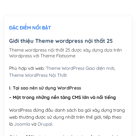
Chỉnh sửa site theo yêu cầu tuỳ chọn
(+2,000,000₫)
ĐẶC ĐIỂM NỔI BẬT
Mua thêm Host + Tên miền
Tên miền quốc tế .com .net .org (1 năm)
(+300,000₫)
Giới thiệu Theme wordpress nội thất 25
Tên miền Việt Nam .vn (1 năm)
(+550,000₫)
Theme wordpress nội thất 25 được xây dựng dựa trên
Wordpress với Theme Flatsome
Hosting 2GB SSD (1 năm)
(+450,000₫)
Phù hợp với web:
Theme WordPress Giao diện mới
,
Hosting 3GB SSD (1 năm)
(+550,000₫)
Theme WordPress Nội Thất
Hosting 5GB SSD (1 năm)
(+650,000₫)
I. Tại sao nên sử dụng WordPress
– Một trong những nền tảng CMS lớn và nổi tiếng
Hosting 8GB SSD (1 năm)
(+950,000₫)
WordPress đứng đầu danh sách ba gói xây dựng trang
web thường được sử dụng nhất trên thế giới, tiếp theo
là
Joomla
và
Drupal
.