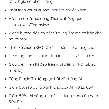
tốt với giá cả phải chăng.
Phát triển với xu hướng
Website chuẩn xanh
Hỗ trợ cài đặt, sử dụng Theme thông qua
Ultraviewer/Teamview
Video hướng dẫn chi tiết sử dụng Theme cơ bản cho
người mới
Thiết kế chuẩn SEO, tối ưu chuẩn cho quảng cáo.
Dễ dàng quản lý, giao diện tùy chỉnh KÉO – THẢ.
Giao diện hiển thị đẹp trên mọi thiết bị (PC, tablet,
mobile).
Tặng Plugin Tự động tạo bài viết bằng AI
Giảm 50% sử dụng Xanh Chatbox AI Trợ Lý CSKH
Giảm 50% khi đăng ký mới sử dụng Host của Web
Siêu Rẻ