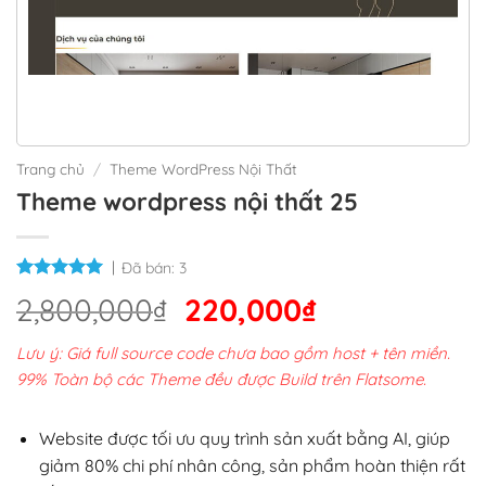
Trang chủ
/
Theme WordPress Nội Thất
Theme wordpress nội thất 25
Đã bán:
3
Giá
Giá
2,800,000
₫
220,000
₫
gốc
hiện
Lưu ý: Giá full source code chưa bao gồm host + tên miền.
là:
tại
99% Toàn bộ các Theme đều được Build trên Flatsome.
2,800,000₫.
là:
220,000₫.
Website được tối ưu quy trình sản xuất bằng AI, giúp
giảm 80% chi phí nhân công, sản phẩm hoàn thiện rất