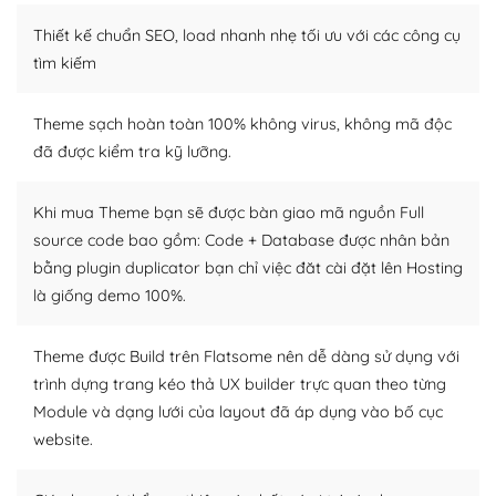
– Sở hữu một cộng đồng lớn, sẵn sàng hỗ trợ
Thiết kế chuẩn SEO, load nhanh nhẹ tối ưu với các công cụ
WordPress là nơi lưu trữ cho một diễn đàn cộng đồng
tìm kiếm
khổng lồ được kiểm duyệt bởi các nhân viên và những
người cuồng tín WordPress.
Theme sạch hoàn toàn 100% không virus, không mã độc
đã được kiểm tra kỹ lưỡng.
Nếu bạn gặp khó khăn, bạn có thể lên mạng và tìm
kiếm những cộng đồng WordPress, họ sẽ giúp bạn trả
lời, giải đáp vấn đề của bạn.
Khi mua Theme bạn sẽ được bàn giao mã nguồn Full
source code bao gồm: Code + Database được nhân bản
Cộng đồng sử dụng WordPress sẵn sàng hỗ trợ bạn
bằng plugin duplicator bạn chỉ việc đăt cài đặt lên Hosting
là giống demo 100%.
– Đa dạng plugin và themes
Plugin mở rộng là thành phần cài đặt thêm vào
Theme được Build trên Flatsome nên dễ dàng sử dụng với
WordPress để tăng thêm các tính năng cần thiết. Có
trình dựng trang kéo thả UX builder trực quan theo từng
nhiều plugin trả phí hoặc miễn phí.
Module và dạng lưới của layout đã áp dụng vào bố cục
website.
Nhờ lượng người dùng đông đảo, thư viện themes và
plugin của WordPress rất phong phú. Bạn có thể thỏa