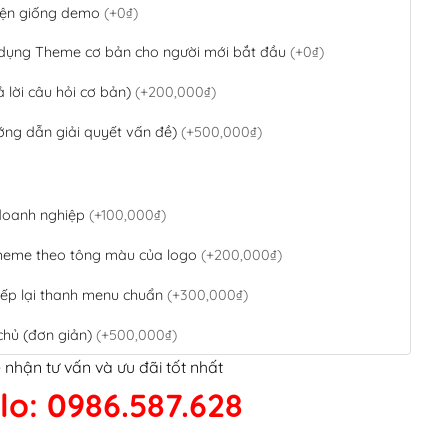
 diện giống demo
(+0₫)
 dụng Theme cơ bản cho người mới bắt đầu
(+0₫)
ả lời câu hỏi cơ bản)
(+200,000₫)
ớng dẫn giải quyết vấn đề)
(+500,000₫)
 doanh nghiệp
(+100,000₫)
theme theo tông màu của logo
(+200,000₫)
ếp lại thanh menu chuẩn
(+300,000₫)
chủ (đơn giản)
(+500,000₫)
 nhận tư vấn và ưu đãi tốt nhất
QR Code ngân hàng
(+100,000₫)
lo: 0986.587.628
 kết google, cập nhật sitemap
(+50,000₫)