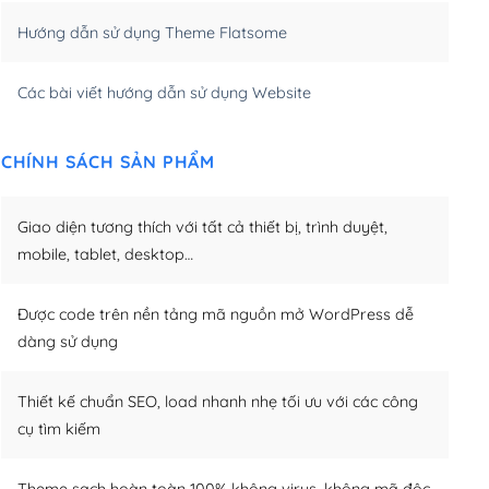
Hướng dẫn sử dụng Theme Flatsome
m)
(+950,000₫)
Các bài viết hướng dẫn sử dụng Website
CHÍNH SÁCH SẢN PHẨM
Giao diện tương thích với tất cả thiết bị, trình duyệt,
mobile, tablet, desktop…
Được code trên nền tảng mã nguồn mở WordPress dễ
dàng sử dụng
Thiết kế chuẩn SEO, load nhanh nhẹ tối ưu với các công
cụ tìm kiếm
Theme sạch hoàn toàn 100% không virus, không mã độc