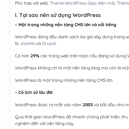
Phù hợp với web:
Theme WordPress Giao diện mới
,
Theme
I. Tại sao nên sử dụng WordPress
– Một trong những nền tảng CMS lớn và nổi tiếng
WordPress đứng đầu danh sách ba gói xây dựng trang web
là
Joomla
và
Drupal
.
Có hơn
29%
các trang web trên toàn cầu đang sử dụng W
WordPress không chỉ là một nền tảng blog mà còn là một
WordPress là một trong những nền tảng CMS lớn
– Có lịch sử lâu đời
WordPress được ra mắt vào năm
2003
và bắt đầu như mộ
Qua thời gian WordPress đã nhanh chóng phát triển, thu h
nghiệm đến với nền tảng này.