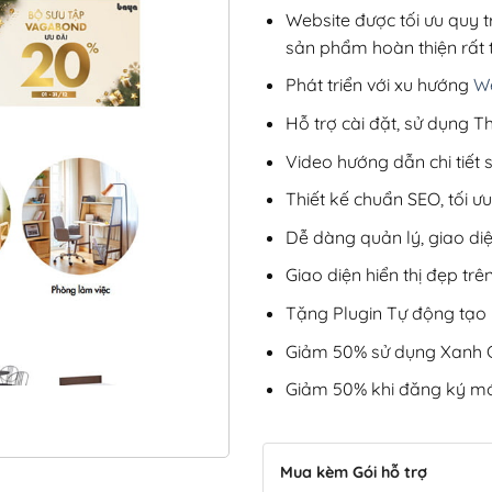
Website được tối ưu quy t
sản phẩm hoàn thiện rất t
Phát triển với xu hướng
We
Hỗ trợ cài đặt, sử dụng
Video hướng dẫn chi tiết
Thiết kế chuẩn SEO, tối 
Dễ dàng quản lý, giao di
Giao diện hiển thị đẹp trên
Tặng Plugin Tự động tạo b
Giảm 50% sử dụng Xanh C
Giảm 50% khi đăng ký mớ
Mua kèm Gói hỗ trợ