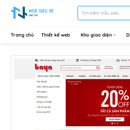
Bỏ
Tìm
qua
kiếm:
nội
dung
Trang chủ
Thiết kế web
Kho giao diện
D