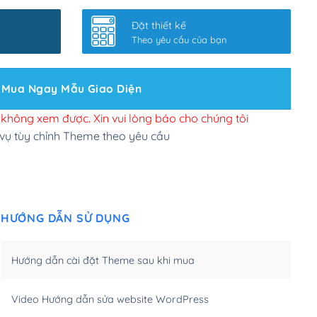
nhanh
(+0₫)
Đặt thiết kế
ở slider chính
(+200,000₫)
Theo yêu cầu của bạn
 bộ site theo yêu cầu
(+150,000₫)
Mua Ngay Mẫu Giao Diện
 site Wordpress
(+100,000₫)
n để đăng web
(+300,000₫)
i không xem được. Xin vui lòng báo cho chúng tôi
 vụ tùy chỉnh Theme theo yêu cầu
u cầu tuỳ chọn
(+2,000,000₫)
.net .org (1 năm)
(+300,000₫)
HƯỚNG DẪN SỬ DỤNG
(1 năm)
(+550,000₫)
m)
(+450,000₫)
Hướng dẫn cài đặt Theme sau khi mua
m)
(+550,000₫)
Video Hướng dẫn sửa website WordPress
m)
(+650,000₫)