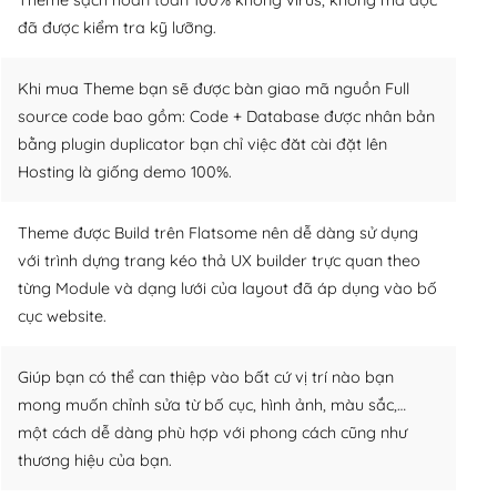
đã được kiểm tra kỹ lưỡng.
Khi mua Theme bạn sẽ được bàn giao mã nguồn Full
source code bao gồm: Code + Database được nhân bản
bằng plugin duplicator bạn chỉ việc đăt cài đặt lên
Hosting là giống demo 100%.
Theme được Build trên Flatsome nên dễ dàng sử dụng
với trình dựng trang kéo thả UX builder trực quan theo
từng Module và dạng lưới của layout đã áp dụng vào bố
cục website.
Giúp bạn có thể can thiệp vào bất cứ vị trí nào bạn
mong muốn chỉnh sửa từ bố cục, hình ảnh, màu sắc,…
một cách dễ dàng phù hợp với phong cách cũng như
thương hiệu của bạn.