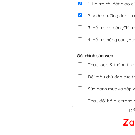
1. Hỗ trợ cài đặt giao
2. Video hướng dẫn sử
3. Hỗ trợ cơ bản (Chỉ tr
4. Hỗ trợ nâng cao (Hư
Gói chỉnh sửa web
Thay logo & thông tin
Đổi màu chủ đạo của 
Sửa danh mục và sắp x
Thay đổi bố cục trang 
Để
Tích hợp thanh toán 
Za
Xác minh Website, liên