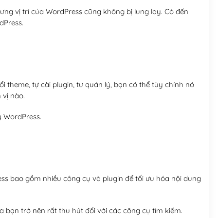
ng vị trí của WordPress cũng không bị lung lay. Có đến
dPress.
 theme, tự cài plugin, tự quản lý, bạn có thể tùy chỉnh nó
 vị nào.
y WordPress.
ess bao gồm nhiều công cụ và plugin để tối ưu hóa nội dung
 bạn trở nên rất thu hút đối với các công cụ tìm kiếm.