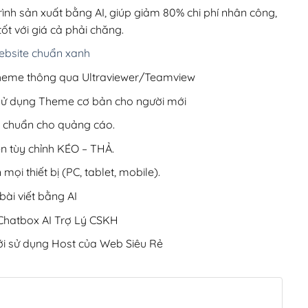
220,000₫.
rình sản xuất bằng AI, giúp giảm 80% chi phí nhân công,
ốt với giá cả phải chăng.
bsite chuẩn xanh
 Theme thông qua Ultraviewer/Teamview
 sử dụng Theme cơ bản cho người mới
ưu chuẩn cho quảng cáo.
ện tùy chỉnh KÉO – THẢ.
 mọi thiết bị (PC, tablet, mobile).
ài viết bằng AI
hatbox AI Trợ Lý CSKH
i sử dụng Host của Web Siêu Rẻ