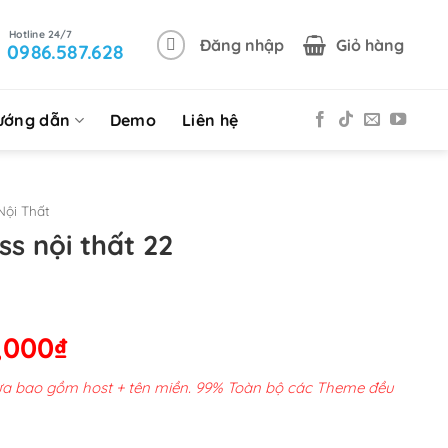
Đăng nhập
Giỏ hàng
0986.587.628
ướng dẫn
Demo
Liên hệ
ội Thất
s nội thất 22
Giá
,000
₫
hiện
chưa bao gồm host + tên miền. 99% Toàn bộ các Theme đều
tại
00,000₫.
là: