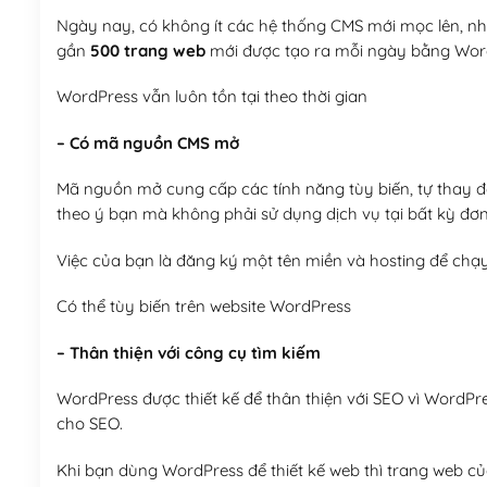
Ngày nay, có không ít các hệ thống CMS mới mọc lên, như
gần
500 trang web
mới được tạo ra mỗi ngày bằng Wor
WordPress vẫn luôn tồn tại theo thời gian
– Có mã nguồn CMS mở
Mã nguồn mở cung cấp các tính năng tùy biến, tự thay đổi
theo ý bạn mà không phải sử dụng dịch vụ tại bất kỳ đơn
Việc của bạn là đăng ký một tên miền và hosting để chạ
Có thể tùy biến trên website WordPress
– Thân thiện với công cụ tìm kiếm
WordPress được thiết kế để thân thiện với SEO vì WordPr
cho SEO.
Khi bạn dùng WordPress để thiết kế web thì trang web của