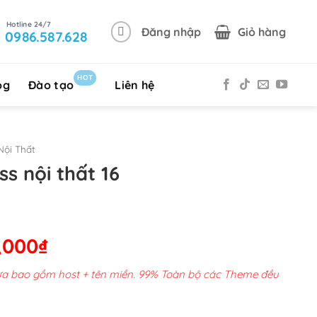
Đăng nhập
Giỏ hàng
0986.587.628
HOT
og
Đào tạo
Liên hệ
ội Thất
s nội thất 16
Giá
,000
₫
hiện
chưa bao gồm host + tên miền. 99% Toàn bộ các Theme đều
tại
00,000₫.
là: