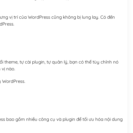
ng vị trí của WordPress cũng không bị lung lay. Có đến
dPress.
 theme, tự cài plugin, tự quản lý, bạn có thể tùy chỉnh nó
 vị nào.
y WordPress.
ess bao gồm nhiều công cụ và plugin để tối ưu hóa nội dung