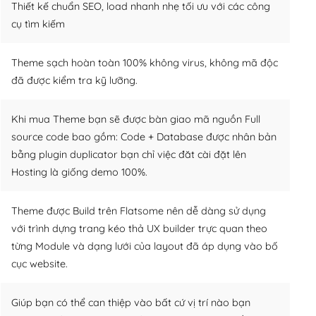
Thiết kế chuẩn SEO, load nhanh nhẹ tối ưu với các công
cụ tìm kiếm
Theme sạch hoàn toàn 100% không virus, không mã độc
đã được kiểm tra kỹ lưỡng.
Khi mua Theme bạn sẽ được bàn giao mã nguồn Full
source code bao gồm: Code + Database được nhân bản
bằng plugin duplicator bạn chỉ việc đăt cài đặt lên
Hosting là giống demo 100%.
Theme được Build trên Flatsome nên dễ dàng sử dụng
với trình dựng trang kéo thả UX builder trực quan theo
từng Module và dạng lưới của layout đã áp dụng vào bố
cục website.
Giúp bạn có thể can thiệp vào bất cứ vị trí nào bạn