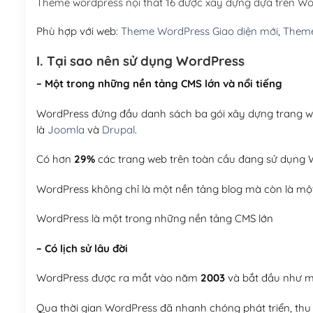
Theme wordpress nội thất 16 được xây dựng dựa trên W
Phù hợp với web:
Theme WordPress Giao diện mới
,
Theme
I. Tại sao nên sử dụng WordPress
– Một trong những nền tảng CMS lớn và nổi tiếng
WordPress đứng đầu danh sách ba gói xây dựng trang web
là
Joomla
và
Drupal
.
Có hơn
29%
các trang web trên toàn cầu đang sử dụng W
WordPress không chỉ là một nền tảng blog mà còn là một
WordPress là một trong những nền tảng CMS lớn
– Có lịch sử lâu đời
WordPress được ra mắt vào năm
2003
và bắt đầu như mộ
Qua thời gian WordPress đã nhanh chóng phát triển, thu h