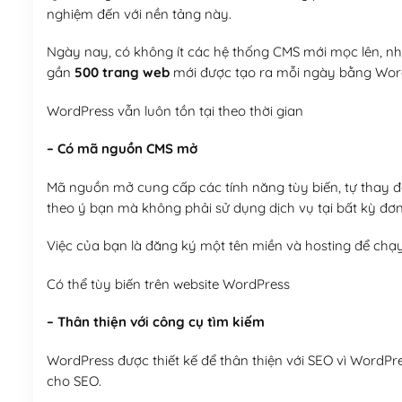
nghiệm đến với nền tảng này.
Ngày nay, có không ít các hệ thống CMS mới mọc lên, như
gần
500 trang web
mới được tạo ra mỗi ngày bằng Wor
WordPress vẫn luôn tồn tại theo thời gian
– Có mã nguồn CMS mở
Mã nguồn mở cung cấp các tính năng tùy biến, tự thay đổi
theo ý bạn mà không phải sử dụng dịch vụ tại bất kỳ đơn
Việc của bạn là đăng ký một tên miền và hosting để chạ
Có thể tùy biến trên website WordPress
– Thân thiện với công cụ tìm kiếm
WordPress được thiết kế để thân thiện với SEO vì WordPr
cho SEO.