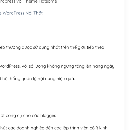
ordpress với Theme Flatsome
Hosting 5GB SSD (1 nă
 WordPress Nội Thất
Hosting 8GB SSD (1 nă
 thường được sử dụng nhất trên thế giới, tiếp theo
ordPress, với số lượng không ngừng tăng lên hàng ngày.
 hệ thống quản lý nội dung hiệu quả.
t công cụ cho các blogger.
út các doanh nghiệp đến các lập trình viên có ít kinh