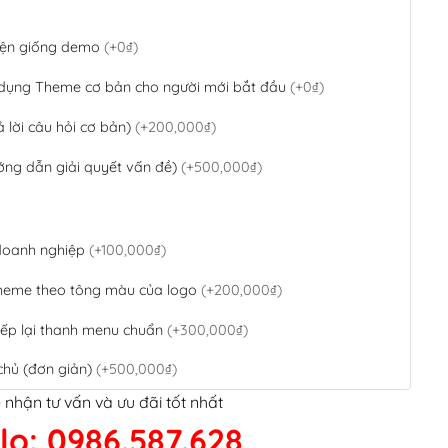
 diện giống demo
(+0₫)
 dụng Theme cơ bản cho người mới bắt đầu
(+0₫)
ả lời câu hỏi cơ bản)
(+200,000₫)
ớng dẫn giải quyết vấn đề)
(+500,000₫)
 doanh nghiệp
(+100,000₫)
theme theo tông màu của logo
(+200,000₫)
ếp lại thanh menu chuẩn
(+300,000₫)
chủ (đơn giản)
(+500,000₫)
 nhận tư vấn và ưu đãi tốt nhất
QR Code ngân hàng
(+100,000₫)
lo: 0986.587.628