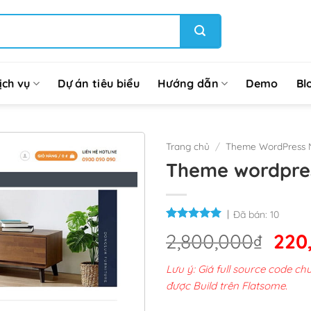
ịch vụ
Dự án tiêu biểu
Hướng dẫn
Demo
Bl
Trang chủ
/
Theme WordPress N
Theme wordpres
Đã bán:
10
Giá
2,800,000
₫
220
gốc
Lưu ý: Giá full source code 
là:
được Build trên Flatsome.
2,8