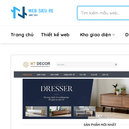
Bỏ
Tìm
qua
kiếm:
nội
dung
Trang chủ
Thiết kế web
Kho giao diện
D