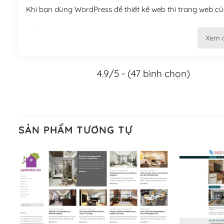
Khi bạn dùng WordPress để thiết kế web thì trang web của
Tối ưu hóa công cụ tìm kiếm
Xem 
– Dễ dàng tùy chỉnh, sửa chữa
4.9/5 - (47 bình chọn)
Khi bạn sử dụng WordPress, thì vấn đề giao diện của bạ
WordPress đa dạng sẽ giúp việc thực hiện các thiết kế tr
Nếu bạn có các kỹ thuật cơ bản với một theme được thiết 
kiếm chúng trên Internet hoặc nhờ chuyên gia.
SẢN PHẨM TƯƠNG TỰ
Dễ dàng tùy chỉnh trên WordPress
– Sở hữu một cộng đồng lớn, sẵn sàng hỗ trợ
WordPress là nơi lưu trữ cho một diễn đàn cộng đồng kh
cuồng tín WordPress.
Nếu bạn gặp khó khăn, bạn có thể lên mạng và tìm kiếm n