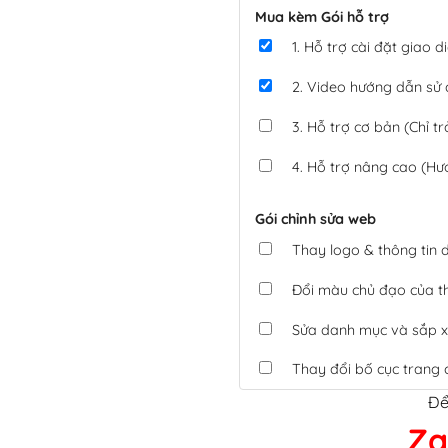
Mua kèm Gói hỗ trợ
1. Hỗ trợ cài đặt giao
2. Video hướng dẫn sử
3. Hỗ trợ cơ bản (Chỉ tr
4. Hỗ trợ nâng cao (Hư
Gói chỉnh sửa web
Thay logo & thông tin
Đổi màu chủ đạo của 
Sửa danh mục và sắp x
Thay đổi bố cục trang 
Để
Tích hợp thanh toán 
Za