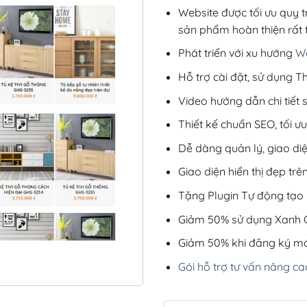
Website được tối ưu quy t
sản phẩm hoàn thiện rất t
Phát triển với xu hướng
We
Hỗ trợ cài đặt, sử dụng
Video hướng dẫn chi tiết
Thiết kế chuẩn SEO, tối 
Dễ dàng quản lý, giao di
Giao diện hiển thị đẹp trên
Tặng Plugin Tự động tạo b
Giảm 50% sử dụng Xanh C
Giảm 50% khi đăng ký mớ
Gói hỗ trợ tư vấn nâng ca