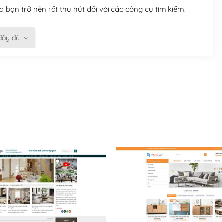
 bạn trở nên rất thu hút đối với các công cụ tìm kiếm.
đầy đủ
n trở nên dễ dàng và nhanh chóng. Với kho Theme
ở nên hấp dẫn và đơn giản hơn.
kế tốt, bạn có thể tự sửa đổi. Nếu không bạn có thể tìm
ổng lồ được kiểm duyệt bởi các nhân viên và những người
hững cộng đồng WordPress, họ sẽ giúp bạn trả lời, giải