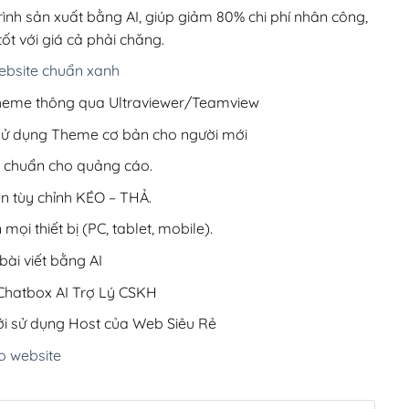
220,000₫.
rình sản xuất bằng AI, giúp giảm 80% chi phí nhân công,
ốt với giá cả phải chăng.
bsite chuẩn xanh
 Theme thông qua Ultraviewer/Teamview
 sử dụng Theme cơ bản cho người mới
ưu chuẩn cho quảng cáo.
ện tùy chỉnh KÉO – THẢ.
 mọi thiết bị (PC, tablet, mobile).
ài viết bằng AI
hatbox AI Trợ Lý CSKH
i sử dụng Host của Web Siêu Rẻ
o website