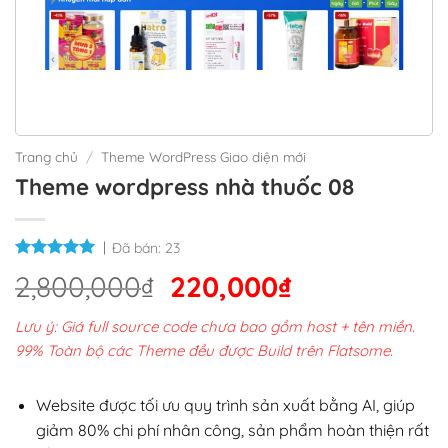
Trang chủ
/
Theme WordPress Giao diện mới
Theme wordpress nhà thuốc 08
Đã bán:
23
Giá
Giá
2,800,000
₫
220,000
₫
gốc
hiện
Lưu ý: Giá full source code chưa bao gồm host + tên miền.
là:
tại
99% Toàn bộ các Theme đều được Build trên Flatsome.
2,800,000₫.
là:
220,000₫.
Website được tối ưu quy trình sản xuất bằng AI, giúp
giảm 80% chi phí nhân công, sản phẩm hoàn thiện rất