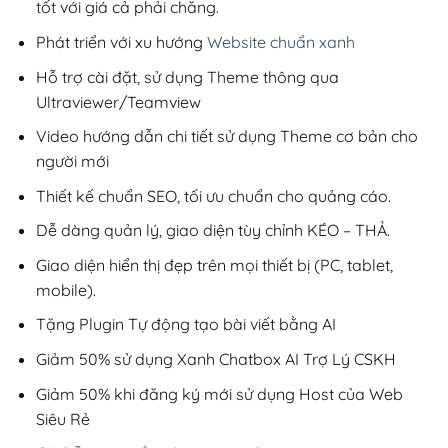
tốt với giá cả phải chăng.
Phát triển với xu hướng
Website chuẩn xanh
Hỗ trợ cài đặt, sử dụng Theme thông qua
Ultraviewer/Teamview
Video hướng dẫn chi tiết sử dụng Theme cơ bản cho
người mới
Thiết kế chuẩn SEO, tối ưu chuẩn cho quảng cáo.
Dễ dàng quản lý, giao diện tùy chỉnh KÉO – THẢ.
Giao diện hiển thị đẹp trên mọi thiết bị (PC, tablet,
mobile).
Tặng Plugin Tự động tạo bài viết bằng AI
Giảm 50% sử dụng Xanh Chatbox AI Trợ Lý CSKH
Giảm 50% khi đăng ký mới sử dụng Host của Web
Siêu Rẻ