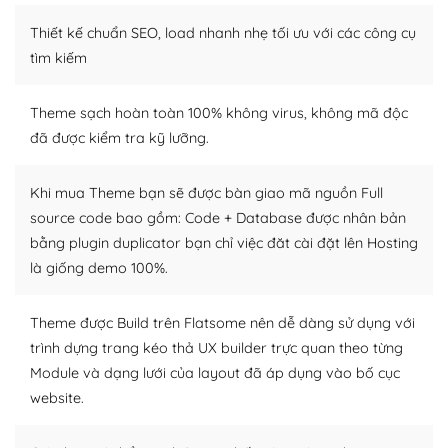
Thiết kế chuẩn SEO, load nhanh nhẹ tối ưu với các công cụ
WordPress là nơi lưu trữ cho một diễn đàn cộng đồng
khổng lồ được kiểm duyệt bởi các nhân viên và những
tìm kiếm
người cuồng tín WordPress.
Theme sạch hoàn toàn 100% không virus, không mã độc
Nếu bạn gặp khó khăn, bạn có thể lên mạng và tìm
đã được kiểm tra kỹ lưỡng.
kiếm những cộng đồng WordPress, họ sẽ giúp bạn trả
lời, giải đáp vấn đề của bạn.
Khi mua Theme bạn sẽ được bàn giao mã nguồn Full
Cộng đồng sử dụng WordPress sẵn sàng hỗ trợ bạn
source code bao gồm: Code + Database được nhân bản
bằng plugin duplicator bạn chỉ việc đăt cài đặt lên Hosting
– Đa dạng plugin và themes
là giống demo 100%.
Plugin mở rộng là thành phần cài đặt thêm vào
WordPress để tăng thêm các tính năng cần thiết. Có
Theme được Build trên Flatsome nên dễ dàng sử dụng với
nhiều plugin trả phí hoặc miễn phí.
trình dựng trang kéo thả UX builder trực quan theo từng
Module và dạng lưới của layout đã áp dụng vào bố cục
Nhờ lượng người dùng đông đảo, thư viện themes và
website.
plugin của WordPress rất phong phú. Bạn có thể thỏa
thích chọn lựa plugin và themes phù hợp cho mục đích