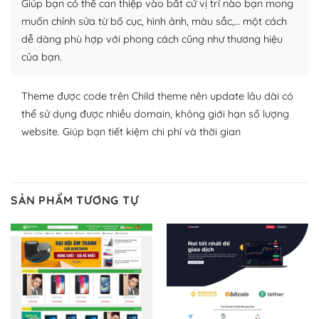
Giúp bạn có thể can thiệp vào bất cứ vị trí nào bạn mong
lập website của mình.
muốn chỉnh sửa từ bố cục, hình ảnh, màu sắc,… một cách
WordPress đa dạng plugin và themes
dễ dàng phù hợp với phong cách cũng như thương hiệu
của bạn.
– Dễ sử dụng
Với mọi Hosting bất kỳ thì WordPress đều có thể dễ
Theme được code trên Child theme nên update lâu dài có
dàng thiết lập vì thực tế nó đã cung cấp khoảng 60%
thể sử dụng được nhiều domain, không giới hạn số lượng
toàn bộ web.
website. Giúp bạn tiết kiệm chi phí và thời gian
Và bạn có toàn quyền tự do khi quyết định nơi lưu trữ
trang web WordPress của bạn.
SẢN PHẨM TƯƠNG TỰ
Dễ dàng lựa chọn Hosting cho website WordPress
– Bảo mật cực tốt
Vì WordPress hiện là nền tảng xây dựng trang web và
blog lớn nhất trên thế giới, quan trọng nhất là bảo vệ
nội dung của mình khỏi các cuộc tấn công spam.