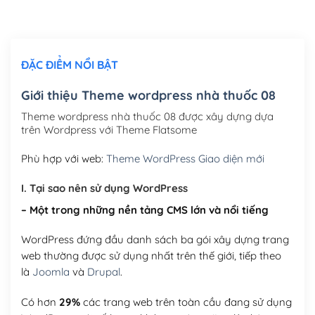
Thiết kế logo đơn giản để đăng web
(+300,000₫)
Chỉnh sửa site theo yêu cầu tuỳ chọn
(+2,000,000₫)
ĐẶC ĐIỂM NỔI BẬT
Mua thêm Host + Tên miền
Tên miền quốc tế .com .net .org (1 năm)
(+300,000₫)
Giới thiệu Theme wordpress nhà thuốc 08
Tên miền Việt Nam .vn (1 năm)
(+550,000₫)
Theme wordpress nhà thuốc 08 được xây dựng dựa
trên Wordpress với Theme Flatsome
Hosting 2GB SSD (1 năm)
(+450,000₫)
Phù hợp với web:
Theme WordPress Giao diện mới
Hosting 3GB SSD (1 năm)
(+550,000₫)
I. Tại sao nên sử dụng WordPress
Hosting 5GB SSD (1 năm)
(+650,000₫)
– Một trong những nền tảng CMS lớn và nổi tiếng
Hosting 8GB SSD (1 năm)
(+950,000₫)
WordPress đứng đầu danh sách ba gói xây dựng trang
web thường được sử dụng nhất trên thế giới, tiếp theo
là
Joomla
và
Drupal
.
Có hơn
29%
các trang web trên toàn cầu đang sử dụng