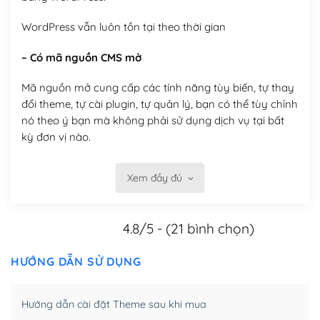
WordPress vẫn luôn tồn tại theo thời gian
– Có mã nguồn CMS mở
Mã nguồn mở cung cấp các tính năng tùy biến, tự thay
đổi theme, tự cài plugin, tự quản lý, bạn có thể tùy chỉnh
nó theo ý bạn mà không phải sử dụng dịch vụ tại bất
kỳ đơn vị nào.
Việc của bạn là đăng ký một tên miền và hosting để
Xem đầy đủ
chạy WordPress.
Có thể tùy biến trên website WordPress
4.8/5 - (21 bình chọn)
– Thân thiện với công cụ tìm kiếm
HƯỚNG DẪN SỬ DỤNG
WordPress được thiết kế để thân thiện với SEO vì
WordPress bao gồm nhiều công cụ và plugin để tối ưu
Hướng dẫn cài đặt Theme sau khi mua
hóa nội dung cho SEO.