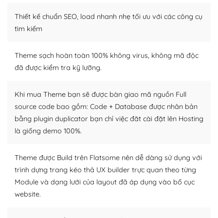
– Sở hữu một cộng đồng lớn, sẵn sàng hỗ trợ
Thiết kế chuẩn SEO, load nhanh nhẹ tối ưu với các công cụ
WordPress là nơi lưu trữ cho một diễn đàn cộng đồng
tìm kiếm
khổng lồ được kiểm duyệt bởi các nhân viên và những
người cuồng tín WordPress.
Theme sạch hoàn toàn 100% không virus, không mã độc
đã được kiểm tra kỹ lưỡng.
Nếu bạn gặp khó khăn, bạn có thể lên mạng và tìm
kiếm những cộng đồng WordPress, họ sẽ giúp bạn trả
lời, giải đáp vấn đề của bạn.
Khi mua Theme bạn sẽ được bàn giao mã nguồn Full
source code bao gồm: Code + Database được nhân bản
Cộng đồng sử dụng WordPress sẵn sàng hỗ trợ bạn
bằng plugin duplicator bạn chỉ việc đăt cài đặt lên Hosting
là giống demo 100%.
– Đa dạng plugin và themes
Plugin mở rộng là thành phần cài đặt thêm vào
Theme được Build trên Flatsome nên dễ dàng sử dụng với
WordPress để tăng thêm các tính năng cần thiết. Có
trình dựng trang kéo thả UX builder trực quan theo từng
nhiều plugin trả phí hoặc miễn phí.
Module và dạng lưới của layout đã áp dụng vào bố cục
website.
Nhờ lượng người dùng đông đảo, thư viện themes và
plugin của WordPress rất phong phú. Bạn có thể thỏa