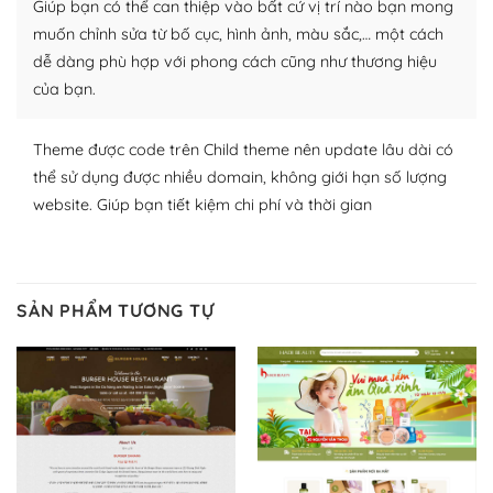
Giúp bạn có thể can thiệp vào bất cứ vị trí nào bạn mong
thích chọn lựa plugin và themes phù hợp cho mục đích
lập website của mình.
muốn chỉnh sửa từ bố cục, hình ảnh, màu sắc,… một cách
dễ dàng phù hợp với phong cách cũng như thương hiệu
WordPress đa dạng plugin và themes
của bạn.
– Dễ sử dụng
Theme được code trên Child theme nên update lâu dài có
Với mọi Hosting bất kỳ thì WordPress đều có thể dễ
thể sử dụng được nhiều domain, không giới hạn số lượng
dàng thiết lập vì thực tế nó đã cung cấp khoảng 60%
website. Giúp bạn tiết kiệm chi phí và thời gian
toàn bộ web.
Và bạn có toàn quyền tự do khi quyết định nơi lưu trữ
trang web WordPress của bạn.
SẢN PHẨM TƯƠNG TỰ
Dễ dàng lựa chọn Hosting cho website WordPress
– Bảo mật cực tốt
Vì WordPress hiện là nền tảng xây dựng trang web và
blog lớn nhất trên thế giới, quan trọng nhất là bảo vệ
nội dung của mình khỏi các cuộc tấn công spam.