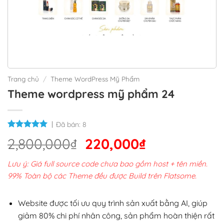
Trang chủ
/
Theme WordPress Mỹ Phẩm
Theme wordpress mỹ phẩm 24
Đã bán:
8
Giá
Giá
2,800,000
₫
220,000
₫
gốc
hiện
Lưu ý: Giá full source code chưa bao gồm host + tên miền.
là:
tại
99% Toàn bộ các Theme đều được Build trên Flatsome.
2,800,000₫.
là:
220,000₫.
Website được tối ưu quy trình sản xuất bằng AI, giúp
giảm 80% chi phí nhân công, sản phẩm hoàn thiện rất