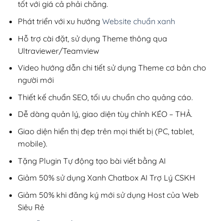
tốt với giá cả phải chăng.
Phát triển với xu hướng
Website chuẩn xanh
Hỗ trợ cài đặt, sử dụng Theme thông qua
Ultraviewer/Teamview
Video hướng dẫn chi tiết sử dụng Theme cơ bản cho
người mới
Thiết kế chuẩn SEO, tối ưu chuẩn cho quảng cáo.
Dễ dàng quản lý, giao diện tùy chỉnh KÉO – THẢ.
Giao diện hiển thị đẹp trên mọi thiết bị (PC, tablet,
mobile).
Tặng Plugin Tự động tạo bài viết bằng AI
Giảm 50% sử dụng Xanh Chatbox AI Trợ Lý CSKH
Giảm 50% khi đăng ký mới sử dụng Host của Web
Siêu Rẻ