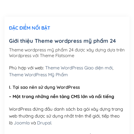
Thiết kế logo đơn giản để đăng web
(+300,000₫)
Chỉnh sửa site theo yêu cầu tuỳ chọn
(+2,000,000₫)
ĐẶC ĐIỂM NỔI BẬT
Mua thêm Host + Tên miền
Tên miền quốc tế .com .net .org (1 năm)
(+300,000₫)
Giới thiệu Theme wordpress mỹ phẩm 24
Tên miền Việt Nam .vn (1 năm)
(+550,000₫)
Theme wordpress mỹ phẩm 24 được xây dựng dựa trên
Wordpress với Theme Flatsome
Hosting 2GB SSD (1 năm)
(+450,000₫)
Phù hợp với web:
Theme WordPress Giao diện mới
,
Hosting 3GB SSD (1 năm)
(+550,000₫)
Theme WordPress Mỹ Phẩm
Hosting 5GB SSD (1 năm)
(+650,000₫)
I. Tại sao nên sử dụng WordPress
– Một trong những nền tảng CMS lớn và nổi tiếng
Hosting 8GB SSD (1 năm)
(+950,000₫)
WordPress đứng đầu danh sách ba gói xây dựng trang
web thường được sử dụng nhất trên thế giới, tiếp theo
là
Joomla
và
Drupal
.