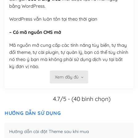
bằng WordPress.
WordPress vẫn luôn tồn tại theo thời gian
– Có mã nguồn CMS mở
Mã nguồn mở cung cấp các tính năng tùy biến, tự thay
đổi theme, tự cài plugin, tự quản lý, bạn có thể tùy chỉnh
nó theo ý bạn mà không phải sử dụng dịch vụ tại bất
kỳ đơn vị nào.
Xem đầy đủ
Việc của bạn là đăng ký một tên miền và hosting để
chạy WordPress.
4.7/5 - (40 bình chọn)
Có thể tùy biến trên website WordPress
– Thân thiện với công cụ tìm kiếm
HƯỚNG DẪN SỬ DỤNG
WordPress được thiết kế để thân thiện với SEO vì
Hướng dẫn cài đặt Theme sau khi mua
WordPress bao gồm nhiều công cụ và plugin để tối ưu