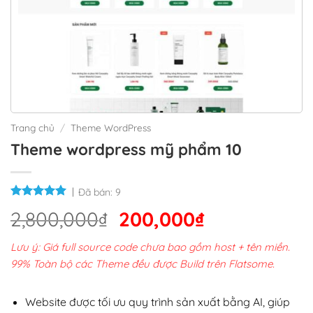
Trang chủ
/
Theme WordPress
Theme wordpress mỹ phẩm 10
Đã bán:
9
Giá
Giá
2,800,000
₫
200,000
₫
gốc
hiện
Lưu ý: Giá full source code chưa bao gồm host + tên miền.
là:
tại
99% Toàn bộ các Theme đều được Build trên Flatsome.
2,800,000₫.
là:
200,000₫.
Website được tối ưu quy trình sản xuất bằng AI, giúp