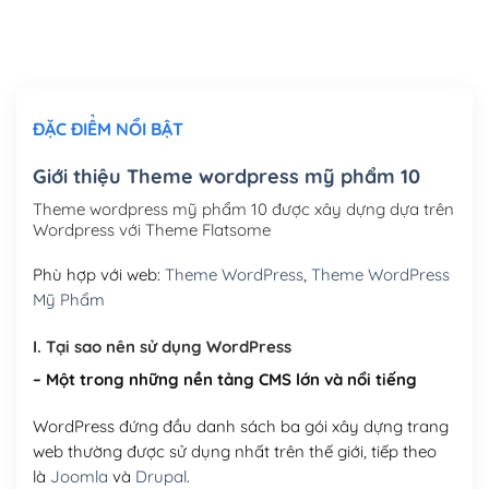
Thiết kế logo đơn giản để đăng web
(+300,000₫)
Chỉnh sửa site theo yêu cầu tuỳ chọn
(+2,000,000₫)
ĐẶC ĐIỂM NỔI BẬT
Mua thêm Host + Tên miền
Tên miền quốc tế .com .net .org (1 năm)
(+300,000₫)
Giới thiệu Theme wordpress mỹ phẩm 10
Tên miền Việt Nam .vn (1 năm)
(+550,000₫)
Theme wordpress mỹ phẩm 10 được xây dựng dựa trên
Wordpress với Theme Flatsome
Hosting 2GB SSD (1 năm)
(+450,000₫)
Phù hợp với web:
Theme WordPress
,
Theme WordPress
Hosting 3GB SSD (1 năm)
(+550,000₫)
Mỹ Phẩm
Hosting 5GB SSD (1 năm)
(+650,000₫)
I. Tại sao nên sử dụng WordPress
– Một trong những nền tảng CMS lớn và nổi tiếng
Hosting 8GB SSD (1 năm)
(+950,000₫)
WordPress đứng đầu danh sách ba gói xây dựng trang
web thường được sử dụng nhất trên thế giới, tiếp theo
là
Joomla
và
Drupal
.