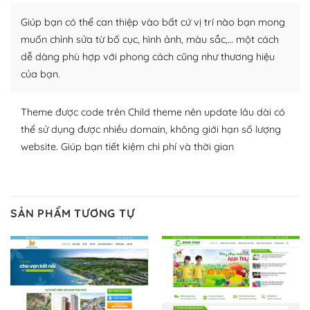
plugin của WordPress rất phong phú. Bạn có thể thỏa
Giúp bạn có thể can thiệp vào bất cứ vị trí nào bạn mong
thích chọn lựa plugin và themes phù hợp cho mục đích
lập website của mình.
muốn chỉnh sửa từ bố cục, hình ảnh, màu sắc,… một cách
dễ dàng phù hợp với phong cách cũng như thương hiệu
WordPress đa dạng plugin và themes
của bạn.
– Dễ sử dụng
Theme được code trên Child theme nên update lâu dài có
Với mọi Hosting bất kỳ thì WordPress đều có thể dễ
thể sử dụng được nhiều domain, không giới hạn số lượng
dàng thiết lập vì thực tế nó đã cung cấp khoảng 60%
website. Giúp bạn tiết kiệm chi phí và thời gian
toàn bộ web.
Và bạn có toàn quyền tự do khi quyết định nơi lưu trữ
trang web WordPress của bạn.
SẢN PHẨM TƯƠNG TỰ
Dễ dàng lựa chọn Hosting cho website WordPress
– Bảo mật cực tốt
Vì WordPress hiện là nền tảng xây dựng trang web và
blog lớn nhất trên thế giới, quan trọng nhất là bảo vệ