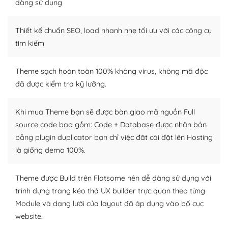
Dễ dàng tùy chỉnh trên WordPress
dàng sử dụng
– Sở hữu một cộng đồng lớn, sẵn sàng hỗ trợ
Thiết kế chuẩn SEO, load nhanh nhẹ tối ưu với các công cụ
WordPress là nơi lưu trữ cho một diễn đàn cộng đồng
tìm kiếm
khổng lồ được kiểm duyệt bởi các nhân viên và những
người cuồng tín WordPress.
Theme sạch hoàn toàn 100% không virus, không mã độc
đã được kiểm tra kỹ lưỡng.
Nếu bạn gặp khó khăn, bạn có thể lên mạng và tìm
kiếm những cộng đồng WordPress, họ sẽ giúp bạn trả
lời, giải đáp vấn đề của bạn.
Khi mua Theme bạn sẽ được bàn giao mã nguồn Full
source code bao gồm: Code + Database được nhân bản
Cộng đồng sử dụng WordPress sẵn sàng hỗ trợ bạn
bằng plugin duplicator bạn chỉ việc đăt cài đặt lên Hosting
là giống demo 100%.
– Đa dạng plugin và themes
Plugin mở rộng là thành phần cài đặt thêm vào
Theme được Build trên Flatsome nên dễ dàng sử dụng với
WordPress để tăng thêm các tính năng cần thiết. Có
trình dựng trang kéo thả UX builder trực quan theo từng
nhiều plugin trả phí hoặc miễn phí.
Module và dạng lưới của layout đã áp dụng vào bố cục
website.
Nhờ lượng người dùng đông đảo, thư viện themes và