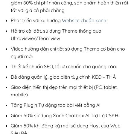
giảm 80% chi phí nhân công, sản phẩm hoàn thiện rất
tốt với giá cả phải chăng.
Phát triển với xu hướng
Website chuẩn xanh
Hỗ trợ cài đặt, sử dụng Theme thông qua
Ultraviewer/Teamview
Video hướng dẫn chi tiết sử dụng Theme cơ bản cho
người mới
Thiết kế chuẩn SEO, tối ưu chuẩn cho quảng cáo.
Dễ dàng quản lý, giao diện tùy chỉnh KÉO – THẢ.
Giao diện hiển thị đẹp trên mọi thiết bị (PC, tablet,
mobile).
Tặng Plugin Tự động tạo bài viết bằng AI
Giảm 50% sử dụng Xanh Chatbox AI Trợ Lý CSKH
Giảm 50% khi đăng ký mới sử dụng Host của Web
Siêu Rẻ