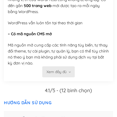
đến gần
500 trang web
mới được tạo ra mỗi ngày
bằng WordPress.
WordPress vẫn luôn tồn tại theo thời gian
– Có mã nguồn CMS mở
Mã nguồn mở cung cấp các tính năng tùy biến, tự thay
đổi theme, tự cài plugin, tự quản lý, bạn có thể tùy chỉnh
nó theo ý bạn mà không phải sử dụng dịch vụ tại bất
kỳ đơn vị nào.
Xem đầy đủ
Việc của bạn là đăng ký một tên miền và hosting để
chạy WordPress.
4.1/5 - (12 bình chọn)
Có thể tùy biến trên website WordPress
– Thân thiện với công cụ tìm kiếm
HƯỚNG DẪN SỬ DỤNG
WordPress được thiết kế để thân thiện với SEO vì