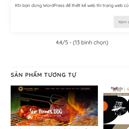
Khi bạn dùng WordPress để thiết kế web thì trang web của
Tối ưu hóa công cụ tìm kiếm
Xem 
– Dễ dàng tùy chỉnh, sửa chữa
4.4/5 - (13 bình chọn)
Khi bạn sử dụng WordPress, thì vấn đề giao diện của bạ
WordPress đa dạng sẽ giúp việc thực hiện các thiết kế tr
Nếu bạn có các kỹ thuật cơ bản với một theme được thiết 
kiếm chúng trên Internet hoặc nhờ chuyên gia.
SẢN PHẨM TƯƠNG TỰ
Dễ dàng tùy chỉnh trên WordPress
– Sở hữu một cộng đồng lớn, sẵn sàng hỗ trợ
WordPress là nơi lưu trữ cho một diễn đàn cộng đồng kh
cuồng tín WordPress.
Nếu bạn gặp khó khăn, bạn có thể lên mạng và tìm kiếm n