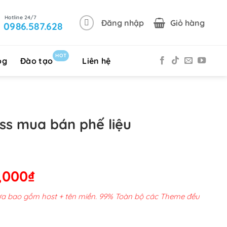
Đăng nhập
Giỏ hàng
0986.587.628
HOT
og
Đào tạo
Liên hệ
s mua bán phế liệu
Giá
,000
₫
hiện
chưa bao gồm host + tên miền. 99% Toàn bộ các Theme đều
tại
00,000₫.
là: