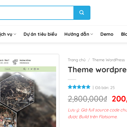
ịch vụ
Dự án tiêu biểu
Hướng dẫn
Demo
Bl
Trang chủ
/
Theme WordPress
Theme wordpres
Đã bán:
25
Giá
2,800,000
₫
200
gốc
Lưu ý: Giá full source code 
là:
được Build trên Flatsome.
2,8