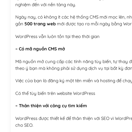
nghiệm đến với nền tảng này.
Ngày nay, có không ít các hệ thống CMS mới mọc lên, như
gần
500 trang web
mới được tạo ra mỗi ngày bằng Wor
WordPress vẫn luôn tồn tại theo thời gian
– Có mã nguồn CMS mở
Mã nguồn mở cung cấp các tính năng tùy biến, tự thay đổi
theo ý bạn mà không phải sử dụng dịch vụ tại bất kỳ đơn
Việc của bạn là đăng ký một tên miền và hosting để chạ
Có thể tùy biến trên website WordPress
– Thân thiện với công cụ tìm kiếm
WordPress được thiết kế để thân thiện với SEO vì WordPr
cho SEO.