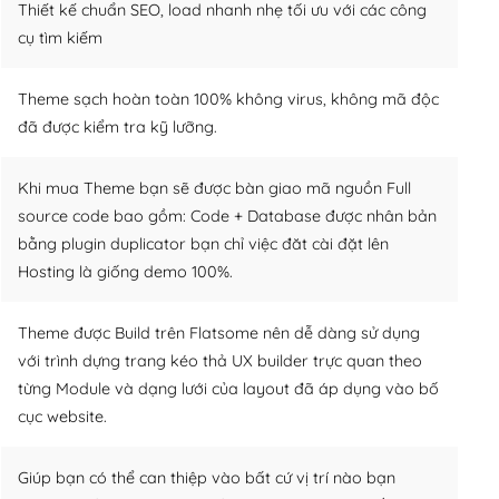
Thiết kế chuẩn SEO, load nhanh nhẹ tối ưu với các công
cụ tìm kiếm
Theme sạch hoàn toàn 100% không virus, không mã độc
đã được kiểm tra kỹ lưỡng.
Khi mua Theme bạn sẽ được bàn giao mã nguồn Full
source code bao gồm: Code + Database được nhân bản
bằng plugin duplicator bạn chỉ việc đăt cài đặt lên
Hosting là giống demo 100%.
Theme được Build trên Flatsome nên dễ dàng sử dụng
với trình dựng trang kéo thả UX builder trực quan theo
từng Module và dạng lưới của layout đã áp dụng vào bố
cục website.
Giúp bạn có thể can thiệp vào bất cứ vị trí nào bạn