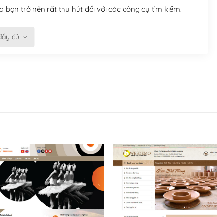
 bạn trở nên rất thu hút đối với các công cụ tìm kiếm.
đầy đủ
n trở nên dễ dàng và nhanh chóng. Với kho Theme
ở nên hấp dẫn và đơn giản hơn.
kế tốt, bạn có thể tự sửa đổi. Nếu không bạn có thể tìm
ổng lồ được kiểm duyệt bởi các nhân viên và những người
hững cộng đồng WordPress, họ sẽ giúp bạn trả lời, giải