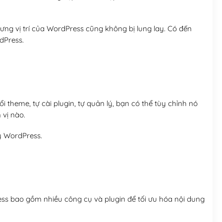
ng vị trí của WordPress cũng không bị lung lay. Có đến
dPress.
 theme, tự cài plugin, tự quản lý, bạn có thể tùy chỉnh nó
 vị nào.
y WordPress.
ess bao gồm nhiều công cụ và plugin để tối ưu hóa nội dung