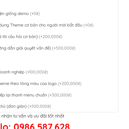
 diện giống demo
(+0₫)
 dụng Theme cơ bản cho người mới bắt đầu
(+0₫)
ả lời câu hỏi cơ bản)
(+200,000₫)
ớng dẫn giải quyết vấn đề)
(+500,000₫)
 doanh nghiệp
(+100,000₫)
theme theo tông màu của logo
(+200,000₫)
ếp lại thanh menu chuẩn
(+300,000₫)
chủ (đơn giản)
(+500,000₫)
 nhận tư vấn và ưu đãi tốt nhất
QR Code ngân hàng
(+100,000₫)
lo: 0986.587.628