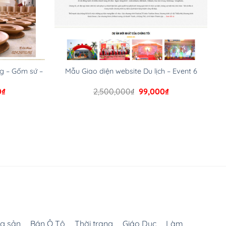
g – Gốm sứ –
Mẫu Giao diện website Du lịch – Event 6
Giá
Giá
Giá
0
₫
2,500,000
₫
99,000
₫
hiện
gốc
hiện
tại
là:
tại
000₫.
là:
2,500,000₫.
là:
99,000₫.
99,000₫.
g sản
Bán Ô Tô
Thời trang
Giáo Dục
Làm