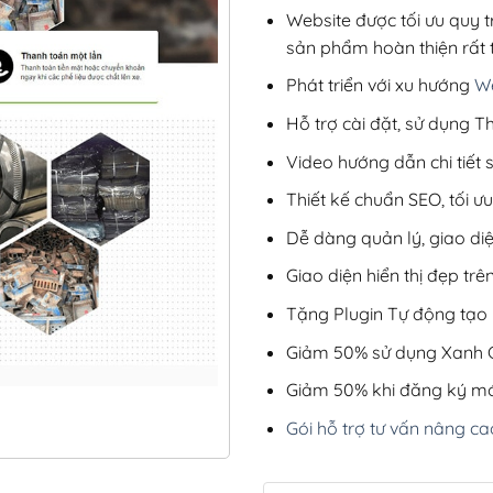
Website được tối ưu quy t
sản phẩm hoàn thiện rất t
Phát triển với xu hướng
We
Hỗ trợ cài đặt, sử dụng
Video hướng dẫn chi tiết
Thiết kế chuẩn SEO, tối 
Dễ dàng quản lý, giao di
Giao diện hiển thị đẹp trên
Tặng Plugin Tự động tạo b
Giảm 50% sử dụng Xanh C
Giảm 50% khi đăng ký mớ
Gói hỗ trợ tư vấn nâng ca