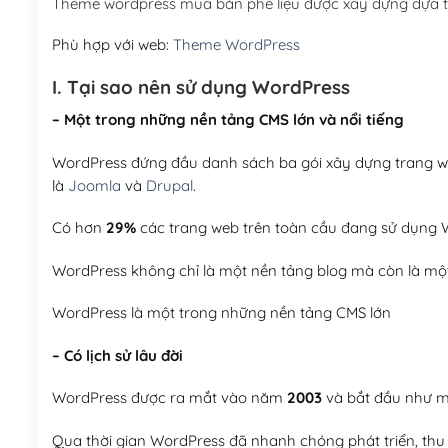
Theme wordpress mua bán phế liệu được xây dựng dựa 
Phù hợp với web:
Theme WordPress
I. Tại sao nên sử dụng WordPress
– Một trong những nền tảng CMS lớn và nổi tiếng
WordPress đứng đầu danh sách ba gói xây dựng trang web
là
Joomla
và
Drupal
.
Có hơn
29%
các trang web trên toàn cầu đang sử dụng W
WordPress không chỉ là một nền tảng blog mà còn là một
WordPress là một trong những nền tảng CMS lớn
– Có lịch sử lâu đời
WordPress được ra mắt vào năm
2003
và bắt đầu như mộ
Qua thời gian WordPress đã nhanh chóng phát triển, thu h