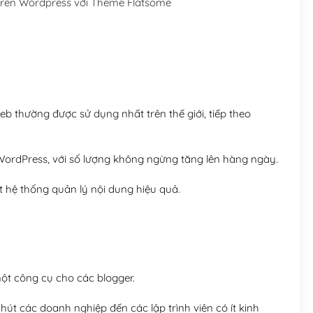
trên Wordpress với Theme Flatsome
Hosting 5GB SSD (1 nă
Hosting 8GB SSD (1 nă
 thường được sử dụng nhất trên thế giới, tiếp theo
ordPress, với số lượng không ngừng tăng lên hàng ngày.
 hệ thống quản lý nội dung hiệu quả.
t công cụ cho các blogger.
út các doanh nghiệp đến các lập trình viên có ít kinh