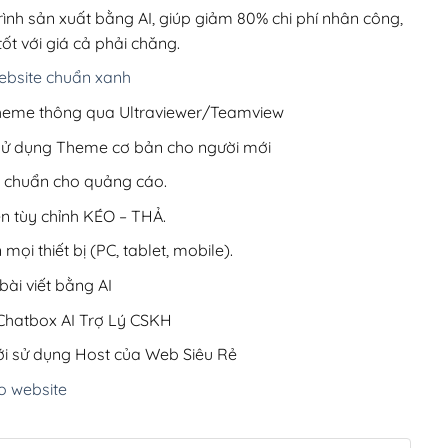
200,000₫.
rình sản xuất bằng AI, giúp giảm 80% chi phí nhân công,
ốt với giá cả phải chăng.
bsite chuẩn xanh
 Theme thông qua Ultraviewer/Teamview
 sử dụng Theme cơ bản cho người mới
ưu chuẩn cho quảng cáo.
ện tùy chỉnh KÉO – THẢ.
 mọi thiết bị (PC, tablet, mobile).
ài viết bằng AI
hatbox AI Trợ Lý CSKH
i sử dụng Host của Web Siêu Rẻ
o website