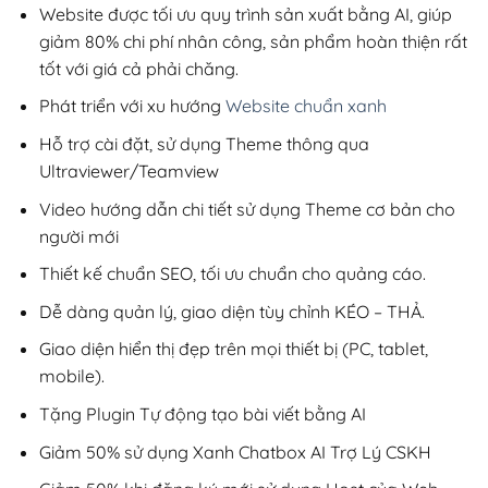
200,000₫.
Website được tối ưu quy trình sản xuất bằng AI, giúp
giảm 80% chi phí nhân công, sản phẩm hoàn thiện rất
tốt với giá cả phải chăng.
Phát triển với xu hướng
Website chuẩn xanh
Hỗ trợ cài đặt, sử dụng Theme thông qua
Ultraviewer/Teamview
Video hướng dẫn chi tiết sử dụng Theme cơ bản cho
người mới
Thiết kế chuẩn SEO, tối ưu chuẩn cho quảng cáo.
Dễ dàng quản lý, giao diện tùy chỉnh KÉO – THẢ.
Giao diện hiển thị đẹp trên mọi thiết bị (PC, tablet,
mobile).
Tặng Plugin Tự động tạo bài viết bằng AI
Giảm 50% sử dụng Xanh Chatbox AI Trợ Lý CSKH