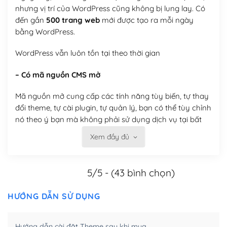
nhưng vị trí của WordPress cũng không bị lung lay. Có
đến gần
500 trang web
mới được tạo ra mỗi ngày
bằng WordPress.
WordPress vẫn luôn tồn tại theo thời gian
– Có mã nguồn CMS mở
Mã nguồn mở cung cấp các tính năng tùy biến, tự thay
đổi theme, tự cài plugin, tự quản lý, bạn có thể tùy chỉnh
nó theo ý bạn mà không phải sử dụng dịch vụ tại bất
kỳ đơn vị nào.
Xem đầy đủ
Việc của bạn là đăng ký một tên miền và hosting để
chạy WordPress.
5/5 - (43 bình chọn)
Có thể tùy biến trên website WordPress
HƯỚNG DẪN SỬ DỤNG
– Thân thiện với công cụ tìm kiếm
Hướng dẫn cài đặt Theme sau khi mua