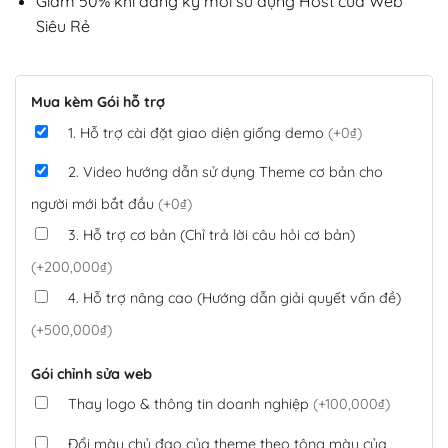
Giảm 50% khi đăng ký mới sử dụng Host của Web
Siêu Rẻ
Mua kèm Gói hỗ trợ
1. Hỗ trợ cài đặt giao diện giống demo
(+0₫)
2. Video hướng dẫn sử dụng Theme cơ bản cho
người mới bắt đầu
(+0₫)
3. Hỗ trợ cơ bản (Chỉ trả lời câu hỏi cơ bản)
(+200,000₫)
4. Hỗ trợ nâng cao (Hướng dẫn giải quyết vấn đề)
(+500,000₫)
Gói chỉnh sửa web
Thay logo & thông tin doanh nghiệp
(+100,000₫)
Đổi màu chủ đạo của theme theo tông màu của