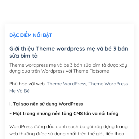
Thiết kế logo đơn giản để đăng web
(+300,000₫)
Chỉnh sửa site theo yêu cầu tuỳ chọn
(+2,000,000₫)
ĐẶC ĐIỂM NỔI BẬT
Mua thêm Host + Tên miền
Tên miền quốc tế .com .net .org (1 năm)
(+300,000₫)
Giới thiệu Theme wordpress mẹ và bé 3 bán
sửa bỉm tả
Tên miền Việt Nam .vn (1 năm)
(+550,000₫)
Theme wordpress mẹ và bé 3 bán sửa bỉm tả được xây
Hosting 2GB SSD (1 năm)
(+450,000₫)
dựng dựa trên Wordpress với Theme Flatsome
Hosting 3GB SSD (1 năm)
(+550,000₫)
Phù hợp với web:
Theme WordPress
,
Theme WordPress
Mẹ Và Bé
Hosting 5GB SSD (1 năm)
(+650,000₫)
I. Tại sao nên sử dụng WordPress
Hosting 8GB SSD (1 năm)
(+950,000₫)
– Một trong những nền tảng CMS lớn và nổi tiếng
WordPress đứng đầu danh sách ba gói xây dựng trang
web thường được sử dụng nhất trên thế giới, tiếp theo