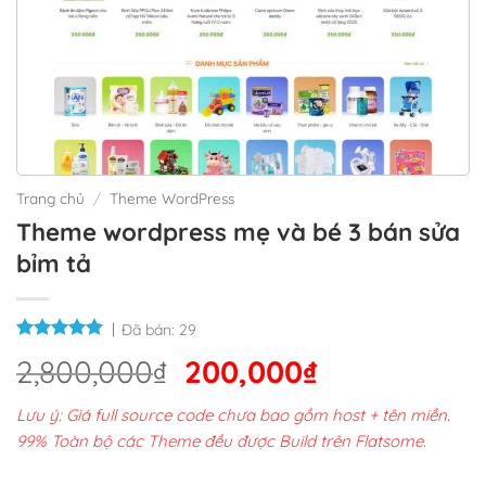
Trang chủ
/
Theme WordPress
Theme wordpress mẹ và bé 3 bán sửa
bỉm tả
Đã bán:
29
Giá
Giá
2,800,000
₫
200,000
₫
gốc
hiện
Lưu ý: Giá full source code chưa bao gồm host + tên miền.
là:
tại
99% Toàn bộ các Theme đều được Build trên Flatsome.
2,800,000₫.
là: