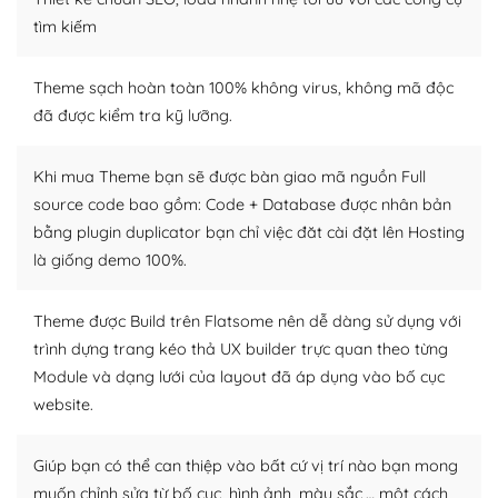
Dễ dàng tùy chỉnh trên WordPress
tìm kiếm
– Sở hữu một cộng đồng lớn, sẵn sàng hỗ trợ
Theme sạch hoàn toàn 100% không virus, không mã độc
WordPress là nơi lưu trữ cho một diễn đàn cộng đồng
đã được kiểm tra kỹ lưỡng.
khổng lồ được kiểm duyệt bởi các nhân viên và những
người cuồng tín WordPress.
Khi mua Theme bạn sẽ được bàn giao mã nguồn Full
source code bao gồm: Code + Database được nhân bản
Nếu bạn gặp khó khăn, bạn có thể lên mạng và tìm
bằng plugin duplicator bạn chỉ việc đăt cài đặt lên Hosting
kiếm những cộng đồng WordPress, họ sẽ giúp bạn trả
là giống demo 100%.
lời, giải đáp vấn đề của bạn.
Cộng đồng sử dụng WordPress sẵn sàng hỗ trợ bạn
Theme được Build trên Flatsome nên dễ dàng sử dụng với
trình dựng trang kéo thả UX builder trực quan theo từng
– Đa dạng plugin và themes
Module và dạng lưới của layout đã áp dụng vào bố cục
Plugin mở rộng là thành phần cài đặt thêm vào
website.
WordPress để tăng thêm các tính năng cần thiết. Có
nhiều plugin trả phí hoặc miễn phí.
Giúp bạn có thể can thiệp vào bất cứ vị trí nào bạn mong
muốn chỉnh sửa từ bố cục, hình ảnh, màu sắc,… một cách