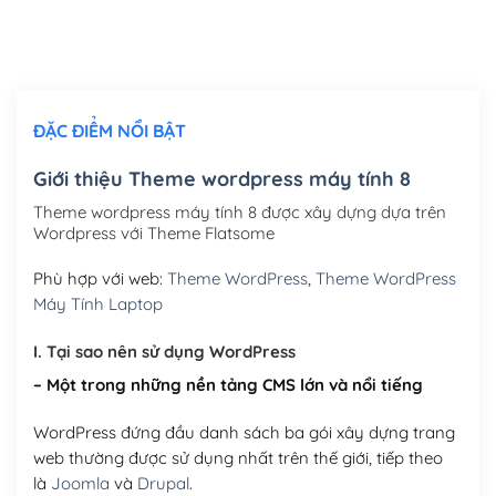
Thiết kế logo đơn giản để đăng web
(+300,000₫)
Chỉnh sửa site theo yêu cầu tuỳ chọn
(+2,000,000₫)
ĐẶC ĐIỂM NỔI BẬT
Mua thêm Host + Tên miền
Tên miền quốc tế .com .net .org (1 năm)
(+300,000₫)
Giới thiệu Theme wordpress máy tính 8
Tên miền Việt Nam .vn (1 năm)
(+550,000₫)
Theme wordpress máy tính 8 được xây dựng dựa trên
Wordpress với Theme Flatsome
Hosting 2GB SSD (1 năm)
(+450,000₫)
Phù hợp với web:
Theme WordPress
,
Theme WordPress
Hosting 3GB SSD (1 năm)
(+550,000₫)
Máy Tính Laptop
Hosting 5GB SSD (1 năm)
(+650,000₫)
I. Tại sao nên sử dụng WordPress
– Một trong những nền tảng CMS lớn và nổi tiếng
Hosting 8GB SSD (1 năm)
(+950,000₫)
WordPress đứng đầu danh sách ba gói xây dựng trang
web thường được sử dụng nhất trên thế giới, tiếp theo
là
Joomla
và
Drupal
.