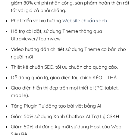
giảm 80% chi phí nhân công, sản phẩm hoàn thiện rất
tốt với giá cả phải chăng.
Phát triển với xu hướng
Website chuẩn xanh
Hỗ trợ cài đặt, sử dụng Theme thông qua
Ultraviewer/Teamview
Video hướng dẫn chi tiết sử dụng Theme cơ bản cho
người mới
Thiết kế chuẩn SEO, tối ưu chuẩn cho quảng cáo.
Dễ dàng quản lý, giao diện tùy chỉnh KÉO – THẢ.
Giao diện hiển thị đẹp trên mọi thiết bị (PC, tablet,
mobile).
Tặng Plugin Tự động tạo bài viết bằng AI
Giảm 50% sử dụng Xanh Chatbox AI Trợ Lý CSKH
Giảm 50% khi đăng ký mới sử dụng Host của Web
Siêu Rẻ