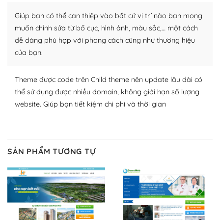
plugin của WordPress rất phong phú. Bạn có thể thỏa
Giúp bạn có thể can thiệp vào bất cứ vị trí nào bạn mong
thích chọn lựa plugin và themes phù hợp cho mục đích
lập website của mình.
muốn chỉnh sửa từ bố cục, hình ảnh, màu sắc,… một cách
dễ dàng phù hợp với phong cách cũng như thương hiệu
WordPress đa dạng plugin và themes
của bạn.
– Dễ sử dụng
Theme được code trên Child theme nên update lâu dài có
Với mọi Hosting bất kỳ thì WordPress đều có thể dễ
thể sử dụng được nhiều domain, không giới hạn số lượng
dàng thiết lập vì thực tế nó đã cung cấp khoảng 60%
website. Giúp bạn tiết kiệm chi phí và thời gian
toàn bộ web.
Và bạn có toàn quyền tự do khi quyết định nơi lưu trữ
trang web WordPress của bạn.
SẢN PHẨM TƯƠNG TỰ
Dễ dàng lựa chọn Hosting cho website WordPress
– Bảo mật cực tốt
Vì WordPress hiện là nền tảng xây dựng trang web và
blog lớn nhất trên thế giới, quan trọng nhất là bảo vệ