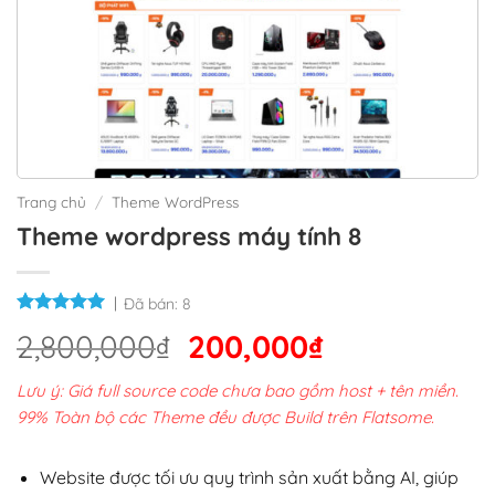
Trang chủ
/
Theme WordPress
Theme wordpress máy tính 8
Đã bán:
8
Giá
Giá
2,800,000
₫
200,000
₫
gốc
hiện
Lưu ý: Giá full source code chưa bao gồm host + tên miền.
là:
tại
99% Toàn bộ các Theme đều được Build trên Flatsome.
2,800,000₫.
là:
200,000₫.
Website được tối ưu quy trình sản xuất bằng AI, giúp