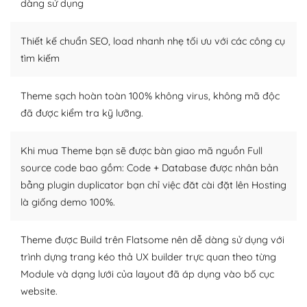
Dễ dàng tùy chỉnh trên WordPress
dàng sử dụng
– Sở hữu một cộng đồng lớn, sẵn sàng hỗ trợ
Thiết kế chuẩn SEO, load nhanh nhẹ tối ưu với các công cụ
WordPress là nơi lưu trữ cho một diễn đàn cộng đồng
tìm kiếm
khổng lồ được kiểm duyệt bởi các nhân viên và những
người cuồng tín WordPress.
Theme sạch hoàn toàn 100% không virus, không mã độc
đã được kiểm tra kỹ lưỡng.
Nếu bạn gặp khó khăn, bạn có thể lên mạng và tìm
kiếm những cộng đồng WordPress, họ sẽ giúp bạn trả
lời, giải đáp vấn đề của bạn.
Khi mua Theme bạn sẽ được bàn giao mã nguồn Full
source code bao gồm: Code + Database được nhân bản
Cộng đồng sử dụng WordPress sẵn sàng hỗ trợ bạn
bằng plugin duplicator bạn chỉ việc đăt cài đặt lên Hosting
là giống demo 100%.
– Đa dạng plugin và themes
Plugin mở rộng là thành phần cài đặt thêm vào
Theme được Build trên Flatsome nên dễ dàng sử dụng với
WordPress để tăng thêm các tính năng cần thiết. Có
trình dựng trang kéo thả UX builder trực quan theo từng
nhiều plugin trả phí hoặc miễn phí.
Module và dạng lưới của layout đã áp dụng vào bố cục
website.
Nhờ lượng người dùng đông đảo, thư viện themes và