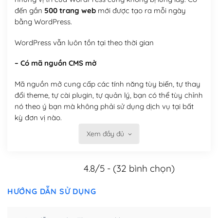
đến gần
500 trang web
mới được tạo ra mỗi ngày
bằng WordPress.
WordPress vẫn luôn tồn tại theo thời gian
– Có mã nguồn CMS mở
Mã nguồn mở cung cấp các tính năng tùy biến, tự thay
đổi theme, tự cài plugin, tự quản lý, bạn có thể tùy chỉnh
nó theo ý bạn mà không phải sử dụng dịch vụ tại bất
kỳ đơn vị nào.
Xem đầy đủ
Việc của bạn là đăng ký một tên miền và hosting để
chạy WordPress.
4.8/5 - (32 bình chọn)
Có thể tùy biến trên website WordPress
– Thân thiện với công cụ tìm kiếm
HƯỚNG DẪN SỬ DỤNG
WordPress được thiết kế để thân thiện với SEO vì