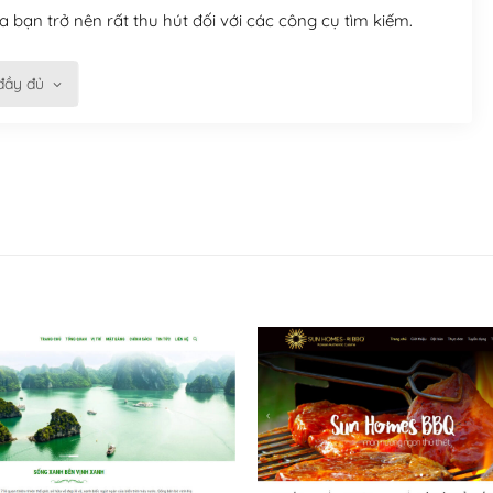
 bạn trở nên rất thu hút đối với các công cụ tìm kiếm.
đầy đủ
n trở nên dễ dàng và nhanh chóng. Với kho Theme
ở nên hấp dẫn và đơn giản hơn.
kế tốt, bạn có thể tự sửa đổi. Nếu không bạn có thể tìm
ổng lồ được kiểm duyệt bởi các nhân viên và những người
hững cộng đồng WordPress, họ sẽ giúp bạn trả lời, giải