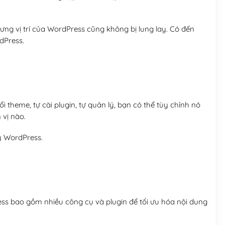
ng vị trí của WordPress cũng không bị lung lay. Có đến
dPress.
 theme, tự cài plugin, tự quản lý, bạn có thể tùy chỉnh nó
 vị nào.
y WordPress.
ess bao gồm nhiều công cụ và plugin để tối ưu hóa nội dung