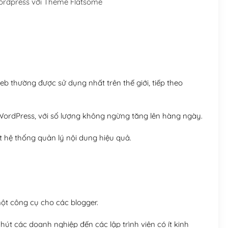
rdpress với Theme Flatsome
Hosting 5GB SSD (1 nă
Hosting 8GB SSD (1 nă
 thường được sử dụng nhất trên thế giới, tiếp theo
ordPress, với số lượng không ngừng tăng lên hàng ngày.
 hệ thống quản lý nội dung hiệu quả.
t công cụ cho các blogger.
út các doanh nghiệp đến các lập trình viên có ít kinh