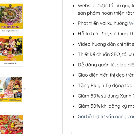
Website được tối ưu quy t
sản phẩm hoàn thiện rất t
Phát triển với xu hướng
We
Hỗ trợ cài đặt, sử dụng
Video hướng dẫn chi tiết
Thiết kế chuẩn SEO, tối 
Dễ dàng quản lý, giao di
Giao diện hiển thị đẹp trên
Tặng Plugin Tự động tạo b
Giảm 50% sử dụng Xanh C
Giảm 50% khi đăng ký mớ
Gói hỗ trợ tư vấn nâng ca