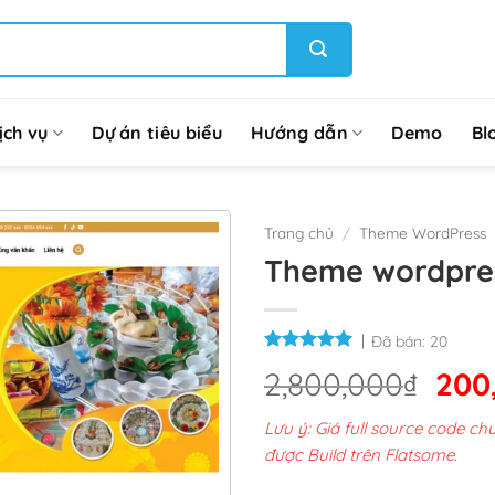
ịch vụ
Dự án tiêu biểu
Hướng dẫn
Demo
Bl
Trang chủ
/
Theme WordPress
Theme wordpre
Đã bán:
20
Giá
2,800,000
₫
200
gốc
Lưu ý: Giá full source code 
là:
được Build trên Flatsome.
2,8