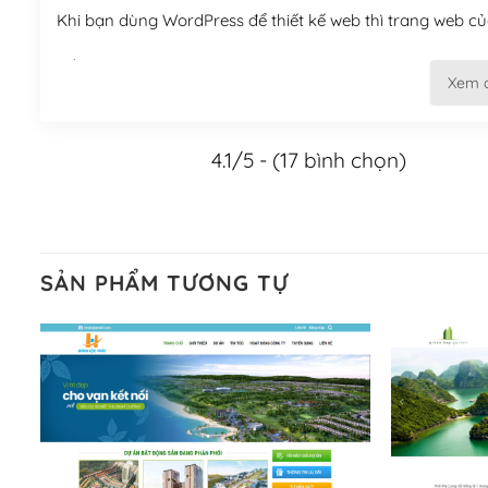
Khi bạn dùng WordPress để thiết kế web thì trang web của
Tối ưu hóa công cụ tìm kiếm
Xem 
– Dễ dàng tùy chỉnh, sửa chữa
4.1/5 - (17 bình chọn)
Khi bạn sử dụng WordPress, thì vấn đề giao diện của bạ
WordPress đa dạng sẽ giúp việc thực hiện các thiết kế tr
Nếu bạn có các kỹ thuật cơ bản với một theme được thiết 
kiếm chúng trên Internet hoặc nhờ chuyên gia.
SẢN PHẨM TƯƠNG TỰ
Dễ dàng tùy chỉnh trên WordPress
– Sở hữu một cộng đồng lớn, sẵn sàng hỗ trợ
WordPress là nơi lưu trữ cho một diễn đàn cộng đồng kh
cuồng tín WordPress.
Nếu bạn gặp khó khăn, bạn có thể lên mạng và tìm kiếm n