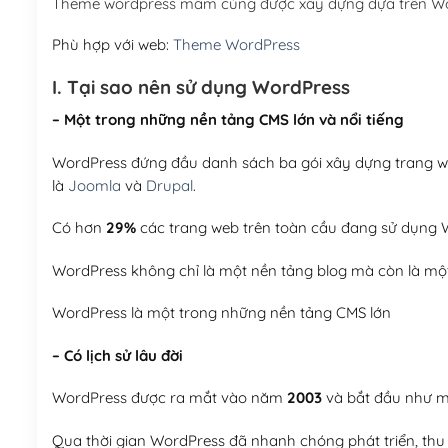
Theme wordpress mâm cúng được xây dựng dựa trên Wo
Phù hợp với web:
Theme WordPress
I. Tại sao nên sử dụng WordPress
– Một trong những nền tảng CMS lớn và nổi tiếng
WordPress đứng đầu danh sách ba gói xây dựng trang web
là
Joomla
và
Drupal
.
Có hơn
29%
các trang web trên toàn cầu đang sử dụng W
WordPress không chỉ là một nền tảng blog mà còn là một
WordPress là một trong những nền tảng CMS lớn
– Có lịch sử lâu đời
WordPress được ra mắt vào năm
2003
và bắt đầu như mộ
Qua thời gian WordPress đã nhanh chóng phát triển, thu h