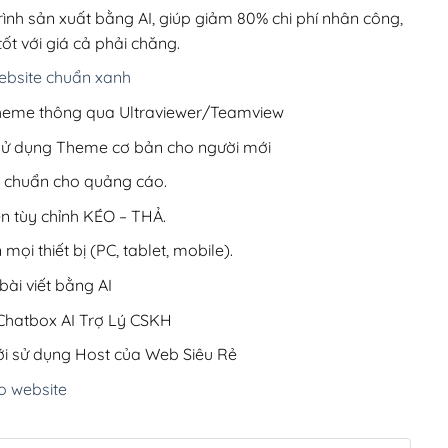
200,000₫.
rình sản xuất bằng AI, giúp giảm 80% chi phí nhân công,
ốt với giá cả phải chăng.
bsite chuẩn xanh
 Theme thông qua Ultraviewer/Teamview
 sử dụng Theme cơ bản cho người mới
ưu chuẩn cho quảng cáo.
ện tùy chỉnh KÉO – THẢ.
 mọi thiết bị (PC, tablet, mobile).
ài viết bằng AI
hatbox AI Trợ Lý CSKH
i sử dụng Host của Web Siêu Rẻ
o website