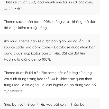
Thiết kế chuẩn SEO, load nhanh nhẹ tối ưu với các công
cụ tìm kiếm
Theme sạch hoàn toàn 100% không virus, không mã độc
đã được kiểm tra kỹ lưỡng.
Khi mua Theme bạn sẽ được bàn giao mã nguồn Full
source code bao gồm: Code + Database được nhân bản
bằng plugin duplicator bạn chỉ việc đăt cài đặt lên
Hosting là giống demo 100%.
Theme được Build trên Flatsome nên dễ dàng sử dụng
với trình dựng trang kéo thả UX builder trực quan theo
từng Module và dạng lưới của layout đã áp dụng vào bố
cục website.
Giúp bạn có thể can thiệp vào bất cứ vị trí nào bạn