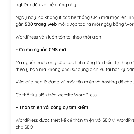
nghiệm đến với nền tảng này.
Ngày nay, có không ít các hệ thống CMS mới mọc lên, như
gần
500 trang web
mới được tạo ra mỗi ngày bằng Wor
WordPress vẫn luôn tồn tại theo thời gian
– Có mã nguồn CMS mở
Mã nguồn mở cung cấp các tính năng tùy biến, tự thay đổi
theo ý bạn mà không phải sử dụng dịch vụ tại bất kỳ đơn
Việc của bạn là đăng ký một tên miền và hosting để chạ
Có thể tùy biến trên website WordPress
– Thân thiện với công cụ tìm kiếm
WordPress được thiết kế để thân thiện với SEO vì WordPr
cho SEO.