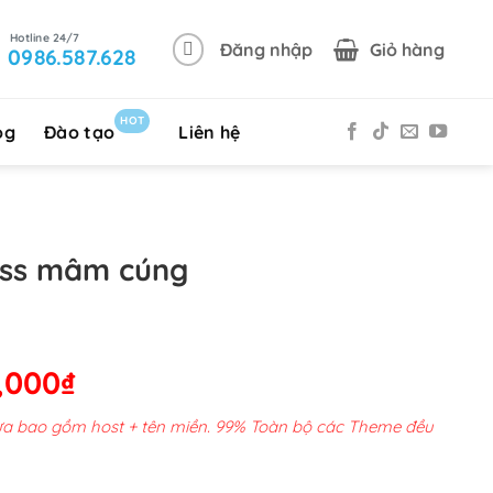
Đăng nhập
Giỏ hàng
0986.587.628
HOT
og
Đào tạo
Liên hệ
ss mâm cúng
Giá
,000
₫
hiện
chưa bao gồm host + tên miền. 99% Toàn bộ các Theme đều
tại
00,000₫.
là: