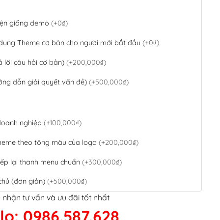
 diện giống demo
(+0₫)
 dụng Theme cơ bản cho người mới bắt đầu
(+0₫)
ả lời câu hỏi cơ bản)
(+200,000₫)
ớng dẫn giải quyết vấn đề)
(+500,000₫)
 doanh nghiệp
(+100,000₫)
theme theo tông màu của logo
(+200,000₫)
ếp lại thanh menu chuẩn
(+300,000₫)
chủ (đơn giản)
(+500,000₫)
 nhận tư vấn và ưu đãi tốt nhất
QR Code ngân hàng
(+100,000₫)
lo: 0986.587.628