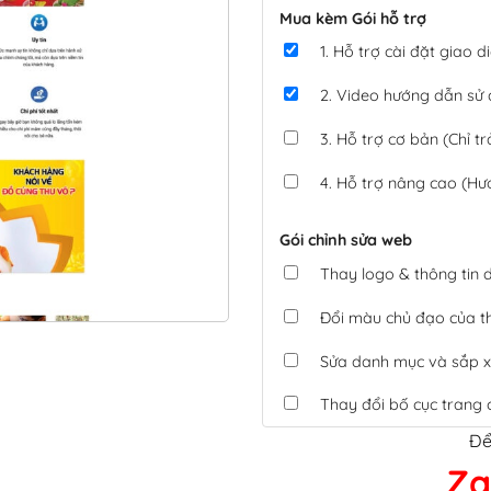
Mua kèm Gói hỗ trợ
1. Hỗ trợ cài đặt giao
2. Video hướng dẫn sử
3. Hỗ trợ cơ bản (Chỉ tr
4. Hỗ trợ nâng cao (Hư
Gói chỉnh sửa web
Thay logo & thông tin
Đổi màu chủ đạo của 
Sửa danh mục và sắp x
Thay đổi bố cục trang 
Để
Tích hợp thanh toán 
Za