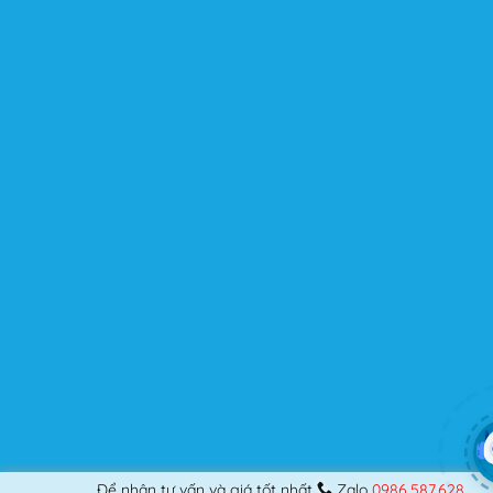
người dùng? Nếu bạn là một Designer mới bắt đầu thiết
kế những Website đầu tiên, hay đã là một lập trình viên
chuyên nghiệp, nó vẫn thỏa mãn bạn dù là một người
khó tính.
Được cập nhật liên tục
Flatsome là sản phẩm bán chạy nhất của UX-Themes.
Vì thế, nó luôn được đầu tư và ưu ái cập nhật các tính
năng mới nhất, tốt nhất.
Flatsome còn hỗ trợ hơn 12 ngôn ngữ khác nhau, do đó
bạn có thể dịch Website ra hầu hết mọi ngôn ngữ mà
bạn muốn.