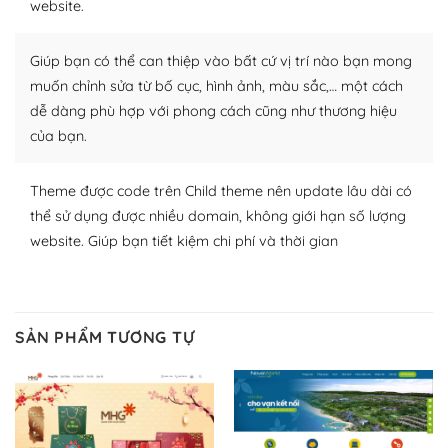
website.
nhiều plugin trả phí hoặc miễn phí.
Nhờ lượng người dùng đông đảo, thư viện themes và
Giúp bạn có thể can thiệp vào bất cứ vị trí nào bạn mong
plugin của WordPress rất phong phú. Bạn có thể thỏa
muốn chỉnh sửa từ bố cục, hình ảnh, màu sắc,… một cách
thích chọn lựa plugin và themes phù hợp cho mục đích
dễ dàng phù hợp với phong cách cũng như thương hiệu
lập website của mình.
của bạn.
WordPress đa dạng plugin và themes
Theme được code trên Child theme nên update lâu dài có
– Dễ sử dụng
thể sử dụng được nhiều domain, không giới hạn số lượng
website. Giúp bạn tiết kiệm chi phí và thời gian
Với mọi Hosting bất kỳ thì WordPress đều có thể dễ
dàng thiết lập vì thực tế nó đã cung cấp khoảng 60%
toàn bộ web.
SẢN PHẨM TƯƠNG TỰ
Và bạn có toàn quyền tự do khi quyết định nơi lưu trữ
trang web WordPress của bạn.
Dễ dàng lựa chọn Hosting cho website WordPress