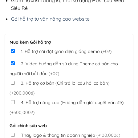
Giảm 50% khi đăng ký mới sử dụng Host của Web
Siêu Rẻ
Gói hỗ trợ tư vấn nâng cao website
Mua kèm Gói hỗ trợ
1. Hỗ trợ cài đặt giao diện giống demo
(+0₫)
2. Video hướng dẫn sử dụng Theme cơ bản cho
người mới bắt đầu
(+0₫)
3. Hỗ trợ cơ bản (Chỉ trả lời câu hỏi cơ bản)
(+200,000₫)
4. Hỗ trợ nâng cao (Hướng dẫn giải quyết vấn đề)
(+500,000₫)
Gói chỉnh sửa web
Thay logo & thông tin doanh nghiệp
(+100,000₫)