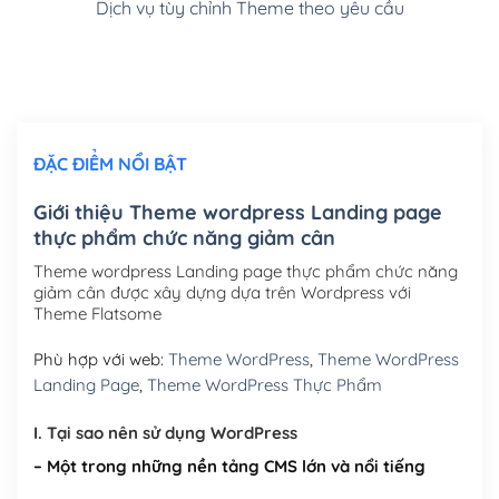
Dịch vụ tùy chỉnh Theme theo yêu cầu
Cài đặt SMTP Mail cho site Wordpress
(+100,000₫)
Thiết kế logo đơn giản để đăng web
(+300,000₫)
Chỉnh sửa site theo yêu cầu tuỳ chọn
(+2,000,000₫)
ĐẶC ĐIỂM NỔI BẬT
Mua thêm Host + Tên miền
Tên miền quốc tế .com .net .org (1 năm)
(+300,000₫)
Giới thiệu Theme wordpress Landing page
thực phẩm chức năng giảm cân
Tên miền Việt Nam .vn (1 năm)
(+550,000₫)
Theme wordpress Landing page thực phẩm chức năng
Hosting 2GB SSD (1 năm)
(+450,000₫)
giảm cân được xây dựng dựa trên Wordpress với
Theme Flatsome
Hosting 3GB SSD (1 năm)
(+550,000₫)
Phù hợp với web:
Theme WordPress
,
Theme WordPress
Hosting 5GB SSD (1 năm)
(+650,000₫)
Landing Page
,
Theme WordPress Thực Phẩm
Hosting 8GB SSD (1 năm)
(+950,000₫)
I. Tại sao nên sử dụng WordPress
– Một trong những nền tảng CMS lớn và nổi tiếng