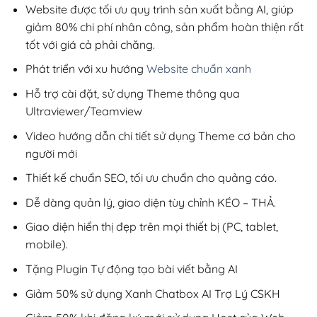
200,000₫.
Website được tối ưu quy trình sản xuất bằng AI, giúp
giảm 80% chi phí nhân công, sản phẩm hoàn thiện rất
tốt với giá cả phải chăng.
Phát triển với xu hướng
Website chuẩn xanh
Hỗ trợ cài đặt, sử dụng Theme thông qua
Ultraviewer/Teamview
Video hướng dẫn chi tiết sử dụng Theme cơ bản cho
người mới
Thiết kế chuẩn SEO, tối ưu chuẩn cho quảng cáo.
Dễ dàng quản lý, giao diện tùy chỉnh KÉO – THẢ.
Giao diện hiển thị đẹp trên mọi thiết bị (PC, tablet,
mobile).
Tặng Plugin Tự động tạo bài viết bằng AI
Giảm 50% sử dụng Xanh Chatbox AI Trợ Lý CSKH