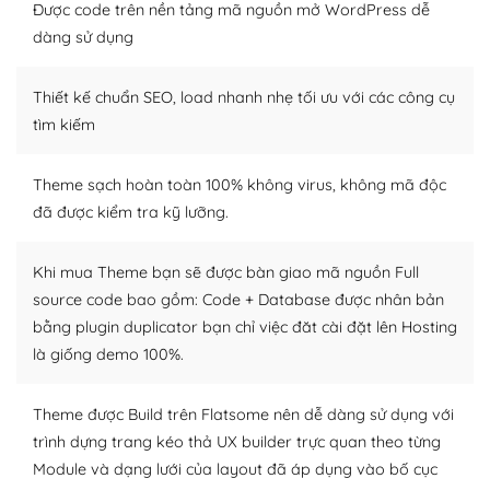
thiết kế tốt, bạn có thể tự sửa đổi. Nếu không bạn có thể
Được code trên nền tảng mã nguồn mở WordPress dễ
tìm kiếm chúng trên Internet hoặc nhờ chuyên gia.
dàng sử dụng
Dễ dàng tùy chỉnh trên WordPress
Thiết kế chuẩn SEO, load nhanh nhẹ tối ưu với các công cụ
– Sở hữu một cộng đồng lớn, sẵn sàng hỗ trợ
tìm kiếm
WordPress là nơi lưu trữ cho một diễn đàn cộng đồng
Theme sạch hoàn toàn 100% không virus, không mã độc
khổng lồ được kiểm duyệt bởi các nhân viên và những
đã được kiểm tra kỹ lưỡng.
người cuồng tín WordPress.
Nếu bạn gặp khó khăn, bạn có thể lên mạng và tìm
Khi mua Theme bạn sẽ được bàn giao mã nguồn Full
kiếm những cộng đồng WordPress, họ sẽ giúp bạn trả
source code bao gồm: Code + Database được nhân bản
lời, giải đáp vấn đề của bạn.
bằng plugin duplicator bạn chỉ việc đăt cài đặt lên Hosting
là giống demo 100%.
Cộng đồng sử dụng WordPress sẵn sàng hỗ trợ bạn
– Đa dạng plugin và themes
Theme được Build trên Flatsome nên dễ dàng sử dụng với
trình dựng trang kéo thả UX builder trực quan theo từng
Plugin mở rộng là thành phần cài đặt thêm vào
Module và dạng lưới của layout đã áp dụng vào bố cục
WordPress để tăng thêm các tính năng cần thiết. Có