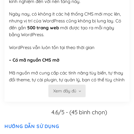
kinh nghiệm đến với nền tảng này.
Ngày nay, có không ít các hệ thống CMS mới mọc lên,
nhưng vị trí của WordPress cũng không bị lung lay. Có
đến gần
500 trang web
mới được tạo ra mỗi ngày
bằng WordPress.
WordPress vẫn luôn tồn tại theo thời gian
– Có mã nguồn CMS mở
Mã nguồn mở cung cấp các tính năng tùy biến, tự thay
đổi theme, tự cài plugin, tự quản lý, bạn có thể tùy chỉnh
nó theo ý bạn mà không phải sử dụng dịch vụ tại bất
Xem đầy đủ
kỳ đơn vị nào.
Việc của bạn là đăng ký một tên miền và hosting để
4.6/5 - (45 bình chọn)
chạy WordPress.
Có thể tùy biến trên website WordPress
HƯỚNG DẪN SỬ DỤNG