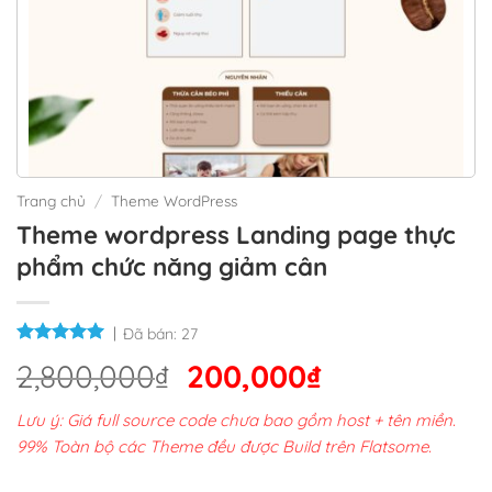
Trang chủ
/
Theme WordPress
Theme wordpress Landing page thực
phẩm chức năng giảm cân
Đã bán:
27
Giá
Giá
2,800,000
₫
200,000
₫
gốc
hiện
Lưu ý: Giá full source code chưa bao gồm host + tên miền.
là:
tại
99% Toàn bộ các Theme đều được Build trên Flatsome.
2,800,000₫.
là: