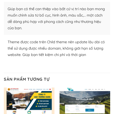
Nhờ lượng người dùng đông đảo, thư viện themes và
Giúp bạn có thể can thiệp vào bất cứ vị trí nào bạn mong
plugin của WordPress rất phong phú. Bạn có thể thỏa
muốn chỉnh sửa từ bố cục, hình ảnh, màu sắc,… một cách
thích chọn lựa plugin và themes phù hợp cho mục đích
dễ dàng phù hợp với phong cách cũng như thương hiệu
lập website của mình.
của bạn.
WordPress đa dạng plugin và themes
Theme được code trên Child theme nên update lâu dài có
– Dễ sử dụng
thể sử dụng được nhiều domain, không giới hạn số lượng
website. Giúp bạn tiết kiệm chi phí và thời gian
Với mọi Hosting bất kỳ thì WordPress đều có thể dễ
dàng thiết lập vì thực tế nó đã cung cấp khoảng 60%
toàn bộ web.
SẢN PHẨM TƯƠNG TỰ
Và bạn có toàn quyền tự do khi quyết định nơi lưu trữ
trang web WordPress của bạn.
Dễ dàng lựa chọn Hosting cho website WordPress
– Bảo mật cực tốt