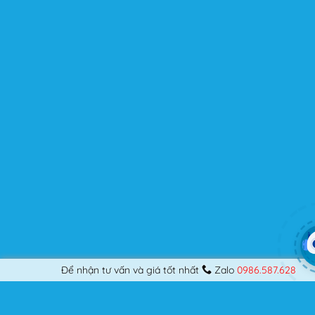
kế những Website đầu tiên, hay đã là một lập trình viên
chuyên nghiệp, nó vẫn thỏa mãn bạn dù là một người
khó tính.
Được cập nhật liên tục
Flatsome là sản phẩm bán chạy nhất của UX-Themes.
Vì thế, nó luôn được đầu tư và ưu ái cập nhật các tính
năng mới nhất, tốt nhất.
Flatsome còn hỗ trợ hơn 12 ngôn ngữ khác nhau, do đó
bạn có thể dịch Website ra hầu hết mọi ngôn ngữ mà
bạn muốn.