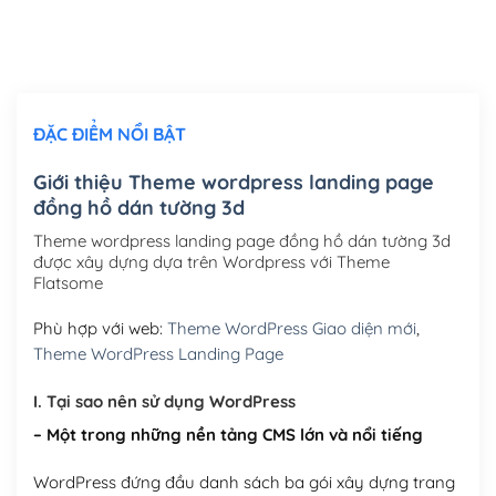
Thiết kế logo đơn giản để đăng web
(+300,000₫)
Chỉnh sửa site theo yêu cầu tuỳ chọn
(+2,000,000₫)
ĐẶC ĐIỂM NỔI BẬT
Mua thêm Host + Tên miền
Tên miền quốc tế .com .net .org (1 năm)
(+300,000₫)
Giới thiệu Theme wordpress landing page
đồng hồ dán tường 3d
Tên miền Việt Nam .vn (1 năm)
(+550,000₫)
Theme wordpress landing page đồng hồ dán tường 3d
Hosting 2GB SSD (1 năm)
(+450,000₫)
được xây dựng dựa trên Wordpress với Theme
Flatsome
Hosting 3GB SSD (1 năm)
(+550,000₫)
Phù hợp với web:
Theme WordPress Giao diện mới
,
Hosting 5GB SSD (1 năm)
(+650,000₫)
Theme WordPress Landing Page
Hosting 8GB SSD (1 năm)
(+950,000₫)
I. Tại sao nên sử dụng WordPress
– Một trong những nền tảng CMS lớn và nổi tiếng
WordPress đứng đầu danh sách ba gói xây dựng trang