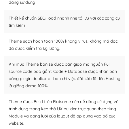
tìm kiếm chúng trên Internet hoặc nhờ chuyên gia.
dàng sử dụng
Dễ dàng tùy chỉnh trên WordPress
Thiết kế chuẩn SEO, load nhanh nhẹ tối ưu với các công cụ
– Sở hữu một cộng đồng lớn, sẵn sàng hỗ trợ
tìm kiếm
WordPress là nơi lưu trữ cho một diễn đàn cộng đồng
Theme sạch hoàn toàn 100% không virus, không mã độc
khổng lồ được kiểm duyệt bởi các nhân viên và những
đã được kiểm tra kỹ lưỡng.
người cuồng tín WordPress.
Nếu bạn gặp khó khăn, bạn có thể lên mạng và tìm
Khi mua Theme bạn sẽ được bàn giao mã nguồn Full
kiếm những cộng đồng WordPress, họ sẽ giúp bạn trả
source code bao gồm: Code + Database được nhân bản
lời, giải đáp vấn đề của bạn.
bằng plugin duplicator bạn chỉ việc đăt cài đặt lên Hosting
là giống demo 100%.
Cộng đồng sử dụng WordPress sẵn sàng hỗ trợ bạn
– Đa dạng plugin và themes
Theme được Build trên Flatsome nên dễ dàng sử dụng với
trình dựng trang kéo thả UX builder trực quan theo từng
Plugin mở rộng là thành phần cài đặt thêm vào
Module và dạng lưới của layout đã áp dụng vào bố cục
WordPress để tăng thêm các tính năng cần thiết. Có
website.
nhiều plugin trả phí hoặc miễn phí.