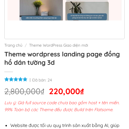
Trang chủ
/
Theme WordPress Giao diện mới
Theme wordpress landing page đồng
hồ dán tường 3d
Đã bán:
24
Giá
Giá
2,800,000
₫
220,000
₫
gốc
hiện
Lưu ý: Giá full source code chưa bao gồm host + tên miền.
là:
tại
99% Toàn bộ các Theme đều được Build trên Flatsome.
2,800,000₫.
là:
220,000₫.
Website được tối ưu quy trình sản xuất bằng AI, giúp