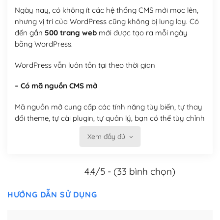
Ngày nay, có không ít các hệ thống CMS mới mọc lên,
nhưng vị trí của WordPress cũng không bị lung lay. Có
đến gần
500 trang web
mới được tạo ra mỗi ngày
bằng WordPress.
WordPress vẫn luôn tồn tại theo thời gian
– Có mã nguồn CMS mở
Mã nguồn mở cung cấp các tính năng tùy biến, tự thay
đổi theme, tự cài plugin, tự quản lý, bạn có thể tùy chỉnh
nó theo ý bạn mà không phải sử dụng dịch vụ tại bất
Xem đầy đủ
kỳ đơn vị nào.
Việc của bạn là đăng ký một tên miền và hosting để
4.4/5 - (33 bình chọn)
chạy WordPress.
Có thể tùy biến trên website WordPress
HƯỚNG DẪN SỬ DỤNG
– Thân thiện với công cụ tìm kiếm