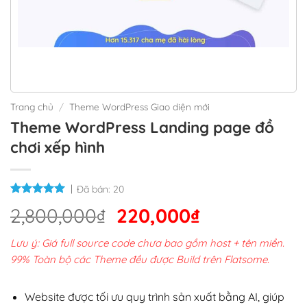
Trang chủ
/
Theme WordPress Giao diện mới
Theme WordPress Landing page đồ
chơi xếp hình
Đã bán:
20
Giá
Giá
2,800,000
₫
220,000
₫
gốc
hiện
Lưu ý: Giá full source code chưa bao gồm host + tên miền.
là:
tại
99% Toàn bộ các Theme đều được Build trên Flatsome.
2,800,000₫.
là:
220,000₫.
Website được tối ưu quy trình sản xuất bằng AI, giúp