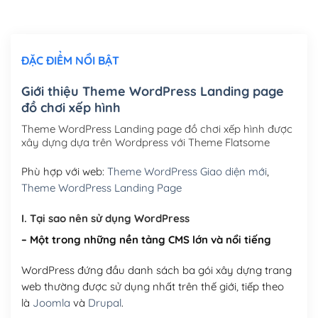
Chỉnh sửa site theo yêu cầu tuỳ chọn
(+2,000,000₫)
ĐẶC ĐIỂM NỔI BẬT
Mua thêm Host + Tên miền
Tên miền quốc tế .com .net .org (1 năm)
(+300,000₫)
Giới thiệu Theme WordPress Landing page
đồ chơi xếp hình
Tên miền Việt Nam .vn (1 năm)
(+550,000₫)
Theme WordPress Landing page đồ chơi xếp hình được
Hosting 2GB SSD (1 năm)
(+450,000₫)
xây dựng dựa trên Wordpress với Theme Flatsome
Hosting 3GB SSD (1 năm)
(+550,000₫)
Phù hợp với web:
Theme WordPress Giao diện mới
,
Theme WordPress Landing Page
Hosting 5GB SSD (1 năm)
(+650,000₫)
I. Tại sao nên sử dụng WordPress
Hosting 8GB SSD (1 năm)
(+950,000₫)
– Một trong những nền tảng CMS lớn và nổi tiếng
WordPress đứng đầu danh sách ba gói xây dựng trang
web thường được sử dụng nhất trên thế giới, tiếp theo
là
Joomla
và
Drupal
.