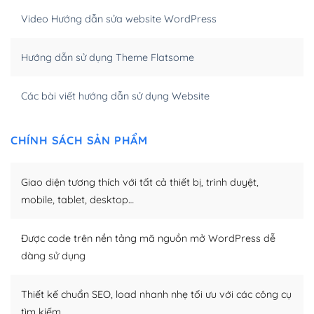
hóa nội dung cho SEO.
Video Hướng dẫn sửa website WordPress
Khi bạn dùng WordPress để thiết kế web thì trang web
Hướng dẫn sử dụng Theme Flatsome
của bạn trở nên rất thu hút đối với các công cụ tìm
kiếm.
Các bài viết hướng dẫn sử dụng Website
Tối ưu hóa công cụ tìm kiếm
– Dễ dàng tùy chỉnh, sửa chữa
CHÍNH SÁCH SẢN PHẨM
Khi bạn sử dụng WordPress, thì vấn đề giao diện của
Giao diện tương thích với tất cả thiết bị, trình duyệt,
bạn trở nên dễ dàng và nhanh chóng. Với kho Theme
WordPress đa dạng sẽ giúp việc thực hiện các thiết kế
mobile, tablet, desktop…
trở nên hấp dẫn và đơn giản hơn.
Được code trên nền tảng mã nguồn mở WordPress dễ
Nếu bạn có các kỹ thuật cơ bản với một theme được
dàng sử dụng
thiết kế tốt, bạn có thể tự sửa đổi. Nếu không bạn có thể
tìm kiếm chúng trên Internet hoặc nhờ chuyên gia.
Thiết kế chuẩn SEO, load nhanh nhẹ tối ưu với các công cụ
Dễ dàng tùy chỉnh trên WordPress
tìm kiếm