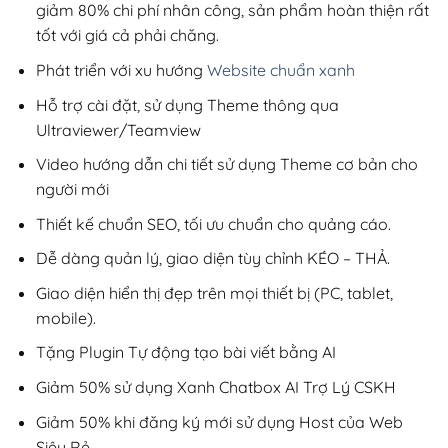
giảm 80% chi phí nhân công, sản phẩm hoàn thiện rất
tốt với giá cả phải chăng.
Phát triển với xu hướng
Website chuẩn xanh
Hỗ trợ cài đặt, sử dụng Theme thông qua
Ultraviewer/Teamview
Video hướng dẫn chi tiết sử dụng Theme cơ bản cho
người mới
Thiết kế chuẩn SEO, tối ưu chuẩn cho quảng cáo.
Dễ dàng quản lý, giao diện tùy chỉnh KÉO – THẢ.
Giao diện hiển thị đẹp trên mọi thiết bị (PC, tablet,
mobile).
Tặng Plugin Tự động tạo bài viết bằng AI
Giảm 50% sử dụng Xanh Chatbox AI Trợ Lý CSKH
Giảm 50% khi đăng ký mới sử dụng Host của Web
Siêu Rẻ