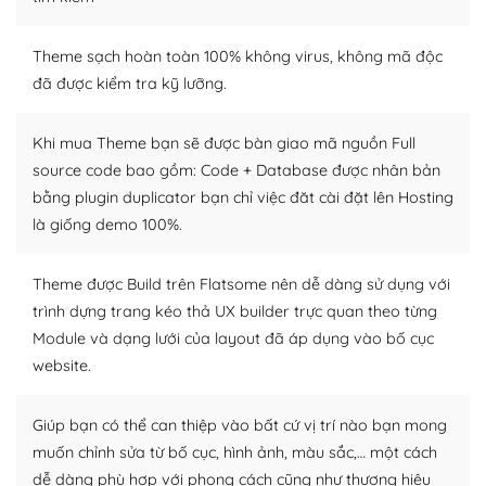
– Sở hữu một cộng đồng lớn, sẵn sàng hỗ trợ
Theme sạch hoàn toàn 100% không virus, không mã độc
WordPress là nơi lưu trữ cho một diễn đàn cộng đồng
đã được kiểm tra kỹ lưỡng.
khổng lồ được kiểm duyệt bởi các nhân viên và những
người cuồng tín WordPress.
Khi mua Theme bạn sẽ được bàn giao mã nguồn Full
source code bao gồm: Code + Database được nhân bản
Nếu bạn gặp khó khăn, bạn có thể lên mạng và tìm
bằng plugin duplicator bạn chỉ việc đăt cài đặt lên Hosting
kiếm những cộng đồng WordPress, họ sẽ giúp bạn trả
là giống demo 100%.
lời, giải đáp vấn đề của bạn.
Cộng đồng sử dụng WordPress sẵn sàng hỗ trợ bạn
Theme được Build trên Flatsome nên dễ dàng sử dụng với
trình dựng trang kéo thả UX builder trực quan theo từng
– Đa dạng plugin và themes
Module và dạng lưới của layout đã áp dụng vào bố cục
Plugin mở rộng là thành phần cài đặt thêm vào
website.
WordPress để tăng thêm các tính năng cần thiết. Có
nhiều plugin trả phí hoặc miễn phí.
Giúp bạn có thể can thiệp vào bất cứ vị trí nào bạn mong
muốn chỉnh sửa từ bố cục, hình ảnh, màu sắc,… một cách
Nhờ lượng người dùng đông đảo, thư viện themes và
dễ dàng phù hợp với phong cách cũng như thương hiệu