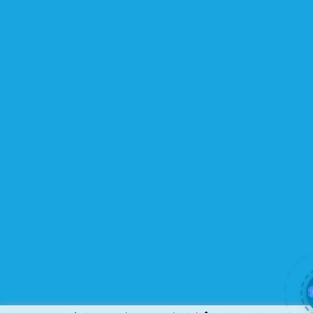
khó tính.
Được cập nhật liên tục
Flatsome là sản phẩm bán chạy nhất của UX-Themes.
Vì thế, nó luôn được đầu tư và ưu ái cập nhật các tính
năng mới nhất, tốt nhất.
Flatsome còn hỗ trợ hơn 12 ngôn ngữ khác nhau, do đó
bạn có thể dịch Website ra hầu hết mọi ngôn ngữ mà
bạn muốn.