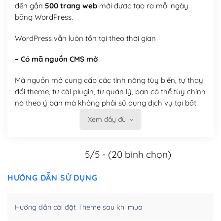
đến gần
500 trang web
mới được tạo ra mỗi ngày
bằng WordPress.
WordPress vẫn luôn tồn tại theo thời gian
– Có mã nguồn CMS mở
Mã nguồn mở cung cấp các tính năng tùy biến, tự thay
đổi theme, tự cài plugin, tự quản lý, bạn có thể tùy chỉnh
nó theo ý bạn mà không phải sử dụng dịch vụ tại bất
kỳ đơn vị nào.
Xem đầy đủ
Việc của bạn là đăng ký một tên miền và hosting để
chạy WordPress.
5/5 - (20 bình chọn)
Có thể tùy biến trên website WordPress
HƯỚNG DẪN SỬ DỤNG
– Thân thiện với công cụ tìm kiếm
Hướng dẫn cài đặt Theme sau khi mua
WordPress được thiết kế để thân thiện với SEO vì
WordPress bao gồm nhiều công cụ và plugin để tối ưu