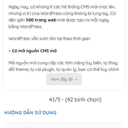
Ngày nay, có không ít các hệ thống CMS mới mọc lên,
nhưng vị trí của WordPress cũng không bị lung lay. Có
đến gần
500 trang web
mới được tạo ra mỗi ngày
bằng WordPress.
WordPress vẫn luôn tồn tại theo thời gian
– Có mã nguồn CMS mở
Mã nguồn mở cung cấp các tính năng tùy biến, tự thay
đổi theme, tự cài plugin, tự quản lý, bạn có thể tùy chỉnh
nó theo ý bạn mà không phải sử dụng dịch vụ tại bất
Xem đầy đủ
kỳ đơn vị nào.
Việc của bạn là đăng ký một tên miền và hosting để
4.1/5 - (42 bình chọn)
chạy WordPress.
HƯỚNG DẪN SỬ DỤNG
Có thể tùy biến trên website WordPress
– Thân thiện với công cụ tìm kiếm