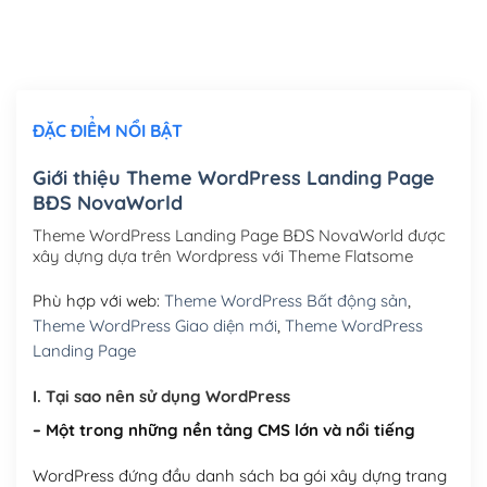
Thiết kế logo đơn giản để đăng web
(+300,000₫)
Chỉnh sửa site theo yêu cầu tuỳ chọn
(+2,000,000₫)
ĐẶC ĐIỂM NỔI BẬT
Mua thêm Host + Tên miền
Tên miền quốc tế .com .net .org (1 năm)
(+300,000₫)
Giới thiệu Theme WordPress Landing Page
BĐS NovaWorld
Tên miền Việt Nam .vn (1 năm)
(+550,000₫)
Theme WordPress Landing Page BĐS NovaWorld được
Hosting 2GB SSD (1 năm)
(+450,000₫)
xây dựng dựa trên Wordpress với Theme Flatsome
Hosting 3GB SSD (1 năm)
(+550,000₫)
Phù hợp với web:
Theme WordPress Bất động sản
,
Theme WordPress Giao diện mới
,
Theme WordPress
Hosting 5GB SSD (1 năm)
(+650,000₫)
Landing Page
Hosting 8GB SSD (1 năm)
(+950,000₫)
I. Tại sao nên sử dụng WordPress
– Một trong những nền tảng CMS lớn và nổi tiếng
WordPress đứng đầu danh sách ba gói xây dựng trang