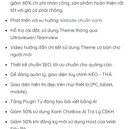
giảm 80% chi phí nhân công, sản phẩm hoàn thiện rất
tốt với giá cả phải chăng.
Phát triển với xu hướng
Website chuẩn xanh
Hỗ trợ cài đặt, sử dụng Theme thông qua
Ultraviewer/Teamview
Video hướng dẫn chi tiết sử dụng Theme cơ bản cho
người mới
Thiết kế chuẩn SEO, tối ưu chuẩn cho quảng cáo.
Dễ dàng quản lý, giao diện tùy chỉnh KÉO – THẢ.
Giao diện hiển thị đẹp trên mọi thiết bị (PC, tablet,
mobile).
Tặng Plugin Tự động tạo bài viết bằng AI
Giảm 50% sử dụng Xanh Chatbox AI Trợ Lý CSKH
Giảm 50% khi đăng ký mới sử dụng Host của Web
Siêu Rẻ