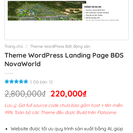
Trang chủ
/
Theme WordPress Bất động sản
Theme WordPress Landing Page BĐS
NovaWorld
Đã bán:
12
Giá
Giá
2,800,000
₫
220,000
₫
gốc
hiện
Lưu ý: Giá full source code chưa bao gồm host + tên miền.
là:
tại
99% Toàn bộ các Theme đều được Build trên Flatsome.
2,800,000₫.
là:
220,000₫.
Website được tối ưu quy trình sản xuất bằng AI, giúp