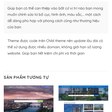
Giúp bạn có thể can thiệp vào bất cứ vị trí nào bạn mong
Nhờ lượng người dùng đông đảo, thư viện themes và
plugin của WordPress rất phong phú. Bạn có thể thỏa
muốn chỉnh sửa từ bố cục, hình ảnh, màu sắc,… một cách
thích chọn lựa plugin và themes phù hợp cho mục đích
dễ dàng phù hợp với phong cách cũng như thương hiệu
lập website của mình.
của bạn.
WordPress đa dạng plugin và themes
Theme được code trên Child theme nên update lâu dài có
thể sử dụng được nhiều domain, không giới hạn số lượng
– Dễ sử dụng
website. Giúp bạn tiết kiệm chi phí và thời gian
Với mọi Hosting bất kỳ thì WordPress đều có thể dễ
dàng thiết lập vì thực tế nó đã cung cấp khoảng 60%
toàn bộ web.
SẢN PHẨM TƯƠNG TỰ
Và bạn có toàn quyền tự do khi quyết định nơi lưu trữ
trang web WordPress của bạn.
Dễ dàng lựa chọn Hosting cho website WordPress
– Bảo mật cực tốt