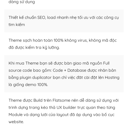
tìm kiếm chúng trên Internet hoặc nhờ chuyên gia.
dàng sử dụng
Dễ dàng tùy chỉnh trên WordPress
Thiết kế chuẩn SEO, load nhanh nhẹ tối ưu với các công cụ
tìm kiếm
– Sở hữu một cộng đồng lớn, sẵn sàng hỗ trợ
WordPress là nơi lưu trữ cho một diễn đàn cộng đồng
Theme sạch hoàn toàn 100% không virus, không mã độc
khổng lồ được kiểm duyệt bởi các nhân viên và những
đã được kiểm tra kỹ lưỡng.
người cuồng tín WordPress.
Nếu bạn gặp khó khăn, bạn có thể lên mạng và tìm
Khi mua Theme bạn sẽ được bàn giao mã nguồn Full
kiếm những cộng đồng WordPress, họ sẽ giúp bạn trả
source code bao gồm: Code + Database được nhân bản
lời, giải đáp vấn đề của bạn.
bằng plugin duplicator bạn chỉ việc đăt cài đặt lên Hosting
là giống demo 100%.
Cộng đồng sử dụng WordPress sẵn sàng hỗ trợ bạn
Theme được Build trên Flatsome nên dễ dàng sử dụng với
– Đa dạng plugin và themes
trình dựng trang kéo thả UX builder trực quan theo từng
Plugin mở rộng là thành phần cài đặt thêm vào
Module và dạng lưới của layout đã áp dụng vào bố cục
WordPress để tăng thêm các tính năng cần thiết. Có
website.
nhiều plugin trả phí hoặc miễn phí.