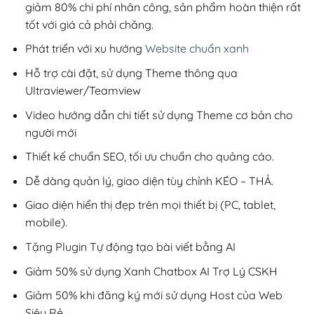
giảm 80% chi phí nhân công, sản phẩm hoàn thiện rất
tốt với giá cả phải chăng.
Phát triển với xu hướng
Website chuẩn xanh
Hỗ trợ cài đặt, sử dụng Theme thông qua
Ultraviewer/Teamview
Video hướng dẫn chi tiết sử dụng Theme cơ bản cho
người mới
Thiết kế chuẩn SEO, tối ưu chuẩn cho quảng cáo.
Dễ dàng quản lý, giao diện tùy chỉnh KÉO – THẢ.
Giao diện hiển thị đẹp trên mọi thiết bị (PC, tablet,
mobile).
Tặng Plugin Tự động tạo bài viết bằng AI
Giảm 50% sử dụng Xanh Chatbox AI Trợ Lý CSKH
Giảm 50% khi đăng ký mới sử dụng Host của Web
Siêu Rẻ