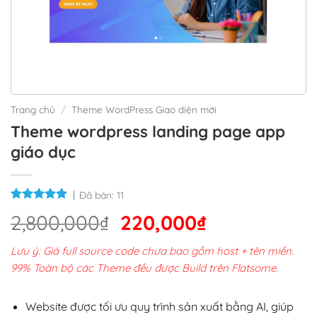
Trang chủ
/
Theme WordPress Giao diện mới
Theme wordpress landing page app
giáo dục
Đã bán:
11
Giá
Giá
2,800,000
₫
220,000
₫
gốc
hiện
Lưu ý: Giá full source code chưa bao gồm host + tên miền.
là:
tại
99% Toàn bộ các Theme đều được Build trên Flatsome.
2,800,000₫.
là:
220,000₫.
Website được tối ưu quy trình sản xuất bằng AI, giúp