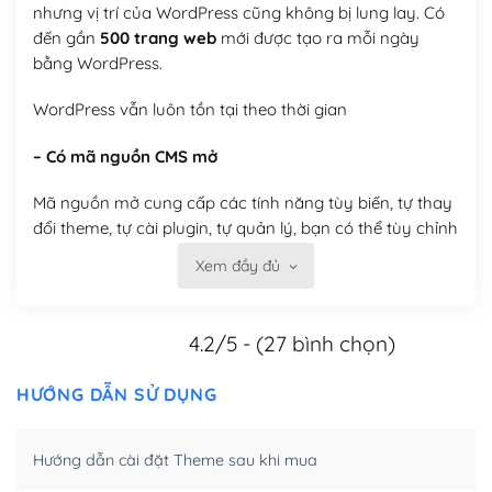
nhưng vị trí của WordPress cũng không bị lung lay. Có
đến gần
500 trang web
mới được tạo ra mỗi ngày
bằng WordPress.
WordPress vẫn luôn tồn tại theo thời gian
– Có mã nguồn CMS mở
Mã nguồn mở cung cấp các tính năng tùy biến, tự thay
đổi theme, tự cài plugin, tự quản lý, bạn có thể tùy chỉnh
nó theo ý bạn mà không phải sử dụng dịch vụ tại bất
Xem đầy đủ
kỳ đơn vị nào.
Việc của bạn là đăng ký một tên miền và hosting để
4.2/5 - (27 bình chọn)
chạy WordPress.
HƯỚNG DẪN SỬ DỤNG
Có thể tùy biến trên website WordPress
– Thân thiện với công cụ tìm kiếm
Hướng dẫn cài đặt Theme sau khi mua
WordPress được thiết kế để thân thiện với SEO vì