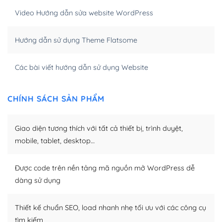
WordPress bao gồm nhiều công cụ và plugin để tối ưu
Video Hướng dẫn sửa website WordPress
hóa nội dung cho SEO.
Hướng dẫn sử dụng Theme Flatsome
Khi bạn dùng WordPress để thiết kế web thì trang web
của bạn trở nên rất thu hút đối với các công cụ tìm
kiếm.
Các bài viết hướng dẫn sử dụng Website
Tối ưu hóa công cụ tìm kiếm
CHÍNH SÁCH SẢN PHẨM
– Dễ dàng tùy chỉnh, sửa chữa
Giao diện tương thích với tất cả thiết bị, trình duyệt,
Khi bạn sử dụng WordPress, thì vấn đề giao diện của
bạn trở nên dễ dàng và nhanh chóng. Với kho Theme
mobile, tablet, desktop…
WordPress đa dạng sẽ giúp việc thực hiện các thiết kế
trở nên hấp dẫn và đơn giản hơn.
Được code trên nền tảng mã nguồn mở WordPress dễ
dàng sử dụng
Nếu bạn có các kỹ thuật cơ bản với một theme được
thiết kế tốt, bạn có thể tự sửa đổi. Nếu không bạn có thể
tìm kiếm chúng trên Internet hoặc nhờ chuyên gia.
Thiết kế chuẩn SEO, load nhanh nhẹ tối ưu với các công cụ
tìm kiếm