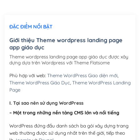
Chỉnh sửa site theo yêu cầu tuỳ chọn
(+2,000,000₫)
ĐẶC ĐIỂM NỔI BẬT
Mua thêm Host + Tên miền
Tên miền quốc tế .com .net .org (1 năm)
(+300,000₫)
Giới thiệu Theme wordpress landing page
app giáo dục
Tên miền Việt Nam .vn (1 năm)
(+550,000₫)
Theme wordpress landing page app giáo dục được xây
Hosting 2GB SSD (1 năm)
(+450,000₫)
dựng dựa trên Wordpress với Theme Flatsome
Hosting 3GB SSD (1 năm)
(+550,000₫)
Phù hợp với web:
Theme WordPress Giao diện mới
,
Theme WordPress Giáo Dục
,
Theme WordPress Landing
Hosting 5GB SSD (1 năm)
(+650,000₫)
Page
Hosting 8GB SSD (1 năm)
(+950,000₫)
I. Tại sao nên sử dụng WordPress
– Một trong những nền tảng CMS lớn và nổi tiếng
WordPress đứng đầu danh sách ba gói xây dựng trang
web thường được sử dụng nhất trên thế giới, tiếp theo