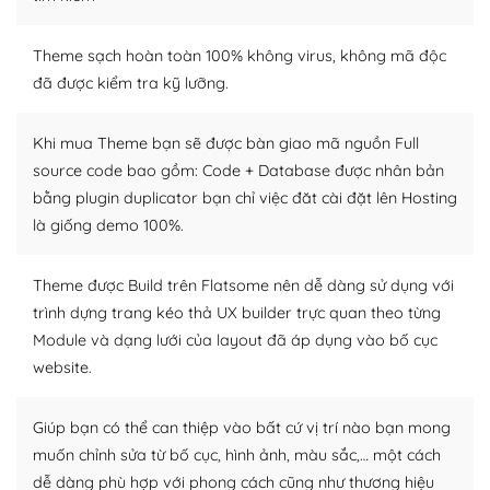
Dễ dàng tùy chỉnh trên WordPress
Theme sạch hoàn toàn 100% không virus, không mã độc
– Sở hữu một cộng đồng lớn, sẵn sàng hỗ trợ
đã được kiểm tra kỹ lưỡng.
WordPress là nơi lưu trữ cho một diễn đàn cộng đồng
khổng lồ được kiểm duyệt bởi các nhân viên và những
Khi mua Theme bạn sẽ được bàn giao mã nguồn Full
người cuồng tín WordPress.
source code bao gồm: Code + Database được nhân bản
bằng plugin duplicator bạn chỉ việc đăt cài đặt lên Hosting
Nếu bạn gặp khó khăn, bạn có thể lên mạng và tìm
là giống demo 100%.
kiếm những cộng đồng WordPress, họ sẽ giúp bạn trả
lời, giải đáp vấn đề của bạn.
Theme được Build trên Flatsome nên dễ dàng sử dụng với
Cộng đồng sử dụng WordPress sẵn sàng hỗ trợ bạn
trình dựng trang kéo thả UX builder trực quan theo từng
Module và dạng lưới của layout đã áp dụng vào bố cục
– Đa dạng plugin và themes
website.
Plugin mở rộng là thành phần cài đặt thêm vào
WordPress để tăng thêm các tính năng cần thiết. Có
Giúp bạn có thể can thiệp vào bất cứ vị trí nào bạn mong
nhiều plugin trả phí hoặc miễn phí.
muốn chỉnh sửa từ bố cục, hình ảnh, màu sắc,… một cách
dễ dàng phù hợp với phong cách cũng như thương hiệu