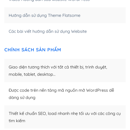
của bạn trở nên rất thu hút đối với các công cụ tìm
kiếm.
Hướng dẫn sử dụng Theme Flatsome
Tối ưu hóa công cụ tìm kiếm
Các bài viết hướng dẫn sử dụng Website
– Dễ dàng tùy chỉnh, sửa chữa
Khi bạn sử dụng WordPress, thì vấn đề giao diện của
CHÍNH SÁCH SẢN PHẨM
bạn trở nên dễ dàng và nhanh chóng. Với kho Theme
WordPress đa dạng sẽ giúp việc thực hiện các thiết kế
Giao diện tương thích với tất cả thiết bị, trình duyệt,
trở nên hấp dẫn và đơn giản hơn.
mobile, tablet, desktop…
Nếu bạn có các kỹ thuật cơ bản với một theme được
thiết kế tốt, bạn có thể tự sửa đổi. Nếu không bạn có thể
Được code trên nền tảng mã nguồn mở WordPress dễ
tìm kiếm chúng trên Internet hoặc nhờ chuyên gia.
dàng sử dụng
Dễ dàng tùy chỉnh trên WordPress
Thiết kế chuẩn SEO, load nhanh nhẹ tối ưu với các công cụ
– Sở hữu một cộng đồng lớn, sẵn sàng hỗ trợ
tìm kiếm