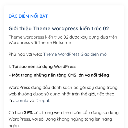
Chỉnh sửa site theo yêu cầu tuỳ chọn
(+2,000,000₫)
ĐẶC ĐIỂM NỔI BẬT
Mua thêm Host + Tên miền
Tên miền quốc tế .com .net .org (1 năm)
(+300,000₫)
Giới thiệu Theme wordpress kiến trúc 02
Tên miền Việt Nam .vn (1 năm)
(+550,000₫)
Theme wordpress kiến trúc 02 được xây dựng dựa trên
Wordpress với Theme Flatsome
Hosting 2GB SSD (1 năm)
(+450,000₫)
Phù hợp với web:
Theme WordPress Giao diện mới
Hosting 3GB SSD (1 năm)
(+550,000₫)
I. Tại sao nên sử dụng WordPress
Hosting 5GB SSD (1 năm)
(+650,000₫)
– Một trong những nền tảng CMS lớn và nổi tiếng
Hosting 8GB SSD (1 năm)
(+950,000₫)
WordPress đứng đầu danh sách ba gói xây dựng trang
web thường được sử dụng nhất trên thế giới, tiếp theo
là
Joomla
và
Drupal
.
Có hơn
29%
các trang web trên toàn cầu đang sử dụng
WordPress, với số lượng không ngừng tăng lên hàng
ngày.