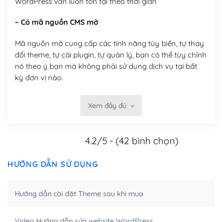
WordPress vẫn luôn tồn tại theo thời gian
– Có mã nguồn CMS mở
Mã nguồn mở cung cấp các tính năng tùy biến, tự thay
đổi theme, tự cài plugin, tự quản lý, bạn có thể tùy chỉnh
nó theo ý bạn mà không phải sử dụng dịch vụ tại bất
kỳ đơn vị nào.
Việc của bạn là đăng ký một tên miền và hosting để
Xem đầy đủ
chạy WordPress.
Có thể tùy biến trên website WordPress
4.2/5 - (42 bình chọn)
– Thân thiện với công cụ tìm kiếm
HƯỚNG DẪN SỬ DỤNG
WordPress được thiết kế để thân thiện với SEO vì
WordPress bao gồm nhiều công cụ và plugin để tối ưu
Hướng dẫn cài đặt Theme sau khi mua
hóa nội dung cho SEO.
Khi bạn dùng WordPress để thiết kế web thì trang web
Video Hướng dẫn sửa website WordPress