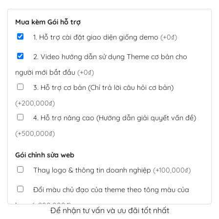
Mua kèm Gói hỗ trợ
1. Hỗ trợ cài đặt giao diện giống demo
(+0₫)
2. Video hướng dẫn sử dụng Theme cơ bản cho
người mới bắt đầu
(+0₫)
3. Hỗ trợ cơ bản (Chỉ trả lời câu hỏi cơ bản)
(+200,000₫)
4. Hỗ trợ nâng cao (Hướng dẫn giải quyết vấn đề)
(+500,000₫)
Gói chỉnh sửa web
Thay logo & thông tin doanh nghiệp
(+100,000₫)
Đổi màu chủ đạo của theme theo tông màu của
logo
(+200,000₫)
Để nhận tư vấn và ưu đãi tốt nhất