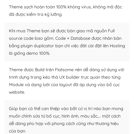
WordPress là nơi lưu trữ cho một diễn đàn cộng đồng
khổng lồ được kiểm duyệt bởi các nhân viên và những
Theme sạch hoàn toàn 100% không virus, không mã độc
người cuồng tín WordPress.
đã được kiểm tra kỹ lưỡng.
Nếu bạn gặp khó khăn, bạn có thể lên mạng và tìm
Khi mua Theme bạn sẽ được bàn giao mã nguồn Full
kiếm những cộng đồng WordPress, họ sẽ giúp bạn trả
source code bao gồm: Code + Database được nhân bản
lời, giải đáp vấn đề của bạn.
bằng plugin duplicator bạn chỉ việc đăt cài đặt lên Hosting
Cộng đồng sử dụng WordPress sẵn sàng hỗ trợ bạn
là giống demo 100%.
– Đa dạng plugin và themes
Theme được Build trên Flatsome nên dễ dàng sử dụng với
trình dựng trang kéo thả UX builder trực quan theo từng
Plugin mở rộng là thành phần cài đặt thêm vào
Module và dạng lưới của layout đã áp dụng vào bố cục
WordPress để tăng thêm các tính năng cần thiết. Có
nhiều plugin trả phí hoặc miễn phí.
website.
Nhờ lượng người dùng đông đảo, thư viện themes và
Giúp bạn có thể can thiệp vào bất cứ vị trí nào bạn mong
plugin của WordPress rất phong phú. Bạn có thể thỏa
muốn chỉnh sửa từ bố cục, hình ảnh, màu sắc,… một cách
thích chọn lựa plugin và themes phù hợp cho mục đích
dễ dàng phù hợp với phong cách cũng như thương hiệu
lập website của mình.
của bạn.