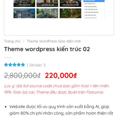
Trang chủ
/
Theme WordPress Giao diện mới
Theme wordpress kiến trúc 02
Đã bán:
3
Giá
Giá
2,800,000
₫
220,000
₫
gốc
hiện
Lưu ý: Giá full source code chưa bao gồm host + tên miền.
là:
tại
99% Toàn bộ các Theme đều được Build trên Flatsome.
2,800,000₫.
là:
220,000₫.
Website được tối ưu quy trình sản xuất bằng AI, giúp
giảm 80% chi phí nhân công, sản phẩm hoàn thiện rất