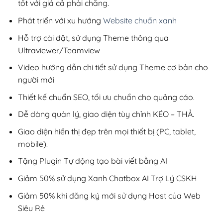
tốt với giá cả phải chăng.
Phát triển với xu hướng
Website chuẩn xanh
Hỗ trợ cài đặt, sử dụng Theme thông qua
Ultraviewer/Teamview
Video hướng dẫn chi tiết sử dụng Theme cơ bản cho
người mới
Thiết kế chuẩn SEO, tối ưu chuẩn cho quảng cáo.
Dễ dàng quản lý, giao diện tùy chỉnh KÉO – THẢ.
Giao diện hiển thị đẹp trên mọi thiết bị (PC, tablet,
mobile).
Tặng Plugin Tự động tạo bài viết bằng AI
Giảm 50% sử dụng Xanh Chatbox AI Trợ Lý CSKH
Giảm 50% khi đăng ký mới sử dụng Host của Web
Siêu Rẻ