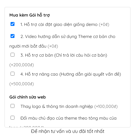
Mua kèm Gói hỗ trợ
1. Hỗ trợ cài đặt giao diện giống demo
(+0₫)
2. Video hướng dẫn sử dụng Theme cơ bản cho
người mới bắt đầu
(+0₫)
3. Hỗ trợ cơ bản (Chỉ trả lời câu hỏi cơ bản)
(+200,000₫)
4. Hỗ trợ nâng cao (Hướng dẫn giải quyết vấn đề)
(+500,000₫)
Gói chỉnh sửa web
Thay logo & thông tin doanh nghiệp
(+100,000₫)
Đổi màu chủ đạo của theme theo tông màu của
logo
(+200,000₫)
Để nhận tư vấn và ưu đãi tốt nhất