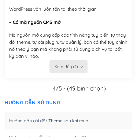
WordPress vẫn luôn tồn tại theo thời gian
– Có mã nguồn CMS mở
Mã nguồn mở cung cấp các tính năng tùy biến, tự thay
đổi theme, tự cài plugin, tự quản lý, bạn có thể tùy chỉnh
nó theo ý bạn mà không phải sử dụng dịch vụ tại bất
kỳ đơn vị nào.
Xem đầy đủ
Việc của bạn là đăng ký một tên miền và hosting để
chạy WordPress.
4/5 - (49 bình chọn)
Có thể tùy biến trên website WordPress
– Thân thiện với công cụ tìm kiếm
HƯỚNG DẪN SỬ DỤNG
WordPress được thiết kế để thân thiện với SEO vì
Hướng dẫn cài đặt Theme sau khi mua
WordPress bao gồm nhiều công cụ và plugin để tối ưu
hóa nội dung cho SEO.