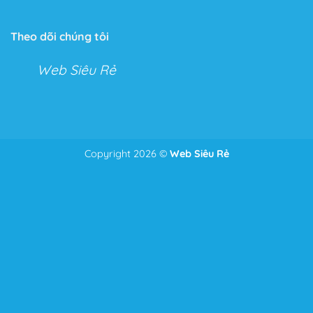
Tính năng không giới hạn
Với Flatsome, bạn có thể tha hồ tùy chỉnh mọi thứ với
Theo dõi chúng tôi
Live Theme Option Panel và Drag & Drop Header
Builder.
Web Siêu Rẻ
Hai tính năng tuyệt vời cho phép bạn kéo thả và tùy
chỉnh mọi tính năng trong cửa hàng hoặc Website của
mình.
Với tính năng này bạn có thể chỉnh sửa mọi thứ từ
Copyright 2026 ©
Web Siêu Rẻ
Để nhận tư vấn và giá tốt nhất
Zalo
0986.587.628
những điểm nhỏ nhặt nhất như căn lề, căn dòng đến bố
cục của toàn bộ trang Web.
Thêm vào đó, một tính năng ưu thích của Theme, đó là
phần Header bạn có thể chỉnh sửa mọi thứ bạn muốn
chỉ bằng cách kéo và thả như: Menu, Search Icon,
Button, Cart….
Tốc độ tải trang tối ưu
Việc không có quá nhiều dòng Code phức tạp và được