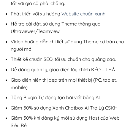
tốt với giá cả phải chăng.
Phát triển với xu hướng
Website chuẩn xanh
Hỗ trợ cài đặt, sử dụng Theme thông qua
Ultraviewer/Teamview
Video hướng dẫn chi tiết sử dụng Theme cơ bản cho
người mới
Thiết kế chuẩn SEO, tối ưu chuẩn cho quảng cáo.
Dễ dàng quản lý, giao diện tùy chỉnh KÉO – THẢ.
Giao diện hiển thị đẹp trên mọi thiết bị (PC, tablet,
mobile).
Tặng Plugin Tự động tạo bài viết bằng AI
Giảm 50% sử dụng Xanh Chatbox AI Trợ Lý CSKH
Giảm 50% khi đăng ký mới sử dụng Host của Web
Siêu Rẻ