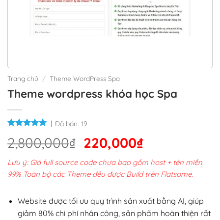
Trang chủ
/
Theme WordPress Spa
Theme wordpress khóa học Spa
Đã bán:
19
Giá
Giá
2,800,000
₫
220,000
₫
gốc
hiện
Lưu ý: Giá full source code chưa bao gồm host + tên miền.
là:
tại
99% Toàn bộ các Theme đều được Build trên Flatsome.
2,800,000₫.
là:
220,000₫.
Website được tối ưu quy trình sản xuất bằng AI, giúp
giảm 80% chi phí nhân công, sản phẩm hoàn thiện rất