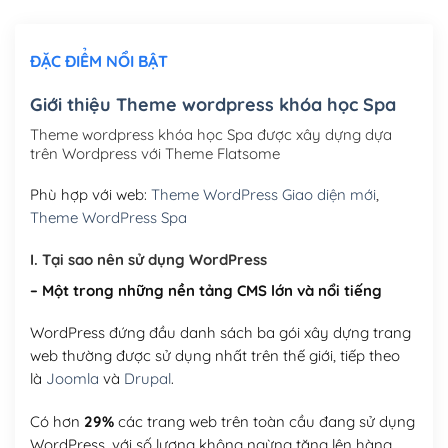
Chỉnh sửa site theo yêu cầu tuỳ chọn
(+2,000,000₫)
ĐẶC ĐIỂM NỔI BẬT
Mua thêm Host + Tên miền
Tên miền quốc tế .com .net .org (1 năm)
(+300,000₫)
Giới thiệu Theme wordpress khóa học Spa
Tên miền Việt Nam .vn (1 năm)
(+550,000₫)
Theme wordpress khóa học Spa được xây dựng dựa
trên Wordpress với Theme Flatsome
Hosting 2GB SSD (1 năm)
(+450,000₫)
Phù hợp với web:
Theme WordPress Giao diện mới
,
Hosting 3GB SSD (1 năm)
(+550,000₫)
Theme WordPress Spa
Hosting 5GB SSD (1 năm)
(+650,000₫)
I. Tại sao nên sử dụng WordPress
– Một trong những nền tảng CMS lớn và nổi tiếng
Hosting 8GB SSD (1 năm)
(+950,000₫)
WordPress đứng đầu danh sách ba gói xây dựng trang
web thường được sử dụng nhất trên thế giới, tiếp theo
là
Joomla
và
Drupal
.
Có hơn
29%
các trang web trên toàn cầu đang sử dụng
WordPress, với số lượng không ngừng tăng lên hàng