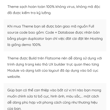
WordPress là nơi lưu trữ cho một diễn đàn cộng đồng
Theme sạch hoàn toàn 100% không virus, không mã độc
khổng lồ được kiểm duyệt bởi các nhân viên và những
đã được kiểm tra kỹ lưỡng.
người cuồng tín WordPress.
Khi mua Theme bạn sẽ được bàn giao mã nguồn Full
Nếu bạn gặp khó khăn, bạn có thể lên mạng và tìm
source code bao gồm: Code + Database được nhân bản
kiếm những cộng đồng WordPress, họ sẽ giúp bạn trả
bằng plugin duplicator bạn chỉ việc đăt cài đặt lên Hosting
lời, giải đáp vấn đề của bạn.
là giống demo 100%.
Cộng đồng sử dụng WordPress sẵn sàng hỗ trợ bạn
Theme được Build trên Flatsome nên dễ dàng sử dụng với
– Đa dạng plugin và themes
trình dựng trang kéo thả UX builder trực quan theo từng
Module và dạng lưới của layout đã áp dụng vào bố cục
Plugin mở rộng là thành phần cài đặt thêm vào
WordPress để tăng thêm các tính năng cần thiết. Có
website.
nhiều plugin trả phí hoặc miễn phí.
Giúp bạn có thể can thiệp vào bất cứ vị trí nào bạn mong
Nhờ lượng người dùng đông đảo, thư viện themes và
muốn chỉnh sửa từ bố cục, hình ảnh, màu sắc,… một cách
plugin của WordPress rất phong phú. Bạn có thể thỏa
dễ dàng phù hợp với phong cách cũng như thương hiệu
thích chọn lựa plugin và themes phù hợp cho mục đích
của bạn.
lập website của mình.