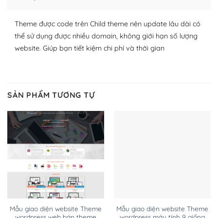
WordPress đa dạng plugin và themes
Theme được code trên Child theme nên update lâu dài có
thể sử dụng được nhiều domain, không giới hạn số lượng
– Dễ sử dụng
website. Giúp bạn tiết kiệm chi phí và thời gian
Với mọi Hosting bất kỳ thì WordPress đều có thể dễ
dàng thiết lập vì thực tế nó đã cung cấp khoảng 60%
toàn bộ web.
SẢN PHẨM TƯƠNG TỰ
Và bạn có toàn quyền tự do khi quyết định nơi lưu trữ
trang web WordPress của bạn.
Dễ dàng lựa chọn Hosting cho website WordPress
– Bảo mật cực tốt
Vì WordPress hiện là nền tảng xây dựng trang web và
blog lớn nhất trên thế giới, quan trọng nhất là bảo vệ
nội dung của mình khỏi các cuộc tấn công spam.
Mẫu giao diện website Theme
Mẫu giao diện website Theme
wordpress web bán theme
wordpress máy tính 9 giống