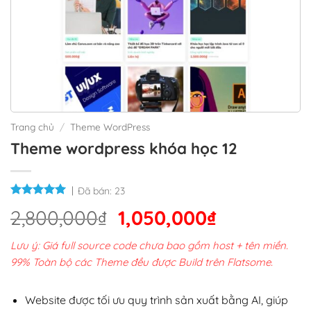
Trang chủ
/
Theme WordPress
Theme wordpress khóa học 12
Đã bán:
23
Giá
Giá
2,800,000
₫
1,050,000
₫
gốc
hiện
Lưu ý: Giá full source code chưa bao gồm host + tên miền.
là:
tại
99% Toàn bộ các Theme đều được Build trên Flatsome.
2,800,000₫.
là:
1,050,000₫
Website được tối ưu quy trình sản xuất bằng AI, giúp