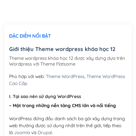
Thiết kế logo đơn giản để đăng web
(+300,000₫)
Chỉnh sửa site theo yêu cầu tuỳ chọn
(+2,000,000₫)
ĐẶC ĐIỂM NỔI BẬT
Mua thêm Host + Tên miền
Tên miền quốc tế .com .net .org (1 năm)
(+300,000₫)
Giới thiệu Theme wordpress khóa học 12
Tên miền Việt Nam .vn (1 năm)
(+550,000₫)
Theme wordpress khóa học 12 được xây dựng dựa trên
Wordpress với Theme Flatsome
Hosting 2GB SSD (1 năm)
(+450,000₫)
Phù hợp với web:
Theme WordPress
,
Theme WordPress
Hosting 3GB SSD (1 năm)
(+550,000₫)
Cao Cấp
Hosting 5GB SSD (1 năm)
(+650,000₫)
I. Tại sao nên sử dụng WordPress
– Một trong những nền tảng CMS lớn và nổi tiếng
Hosting 8GB SSD (1 năm)
(+950,000₫)
WordPress đứng đầu danh sách ba gói xây dựng trang
web thường được sử dụng nhất trên thế giới, tiếp theo
là
Joomla
và
Drupal
.