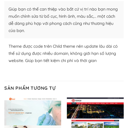
plugin của WordPress rất phong phú. Bạn có thể thỏa
Giúp bạn có thể can thiệp vào bất cứ vị trí nào bạn mong
thích chọn lựa plugin và themes phù hợp cho mục đích
lập website của mình.
muốn chỉnh sửa từ bố cục, hình ảnh, màu sắc,… một cách
dễ dàng phù hợp với phong cách cũng như thương hiệu
WordPress đa dạng plugin và themes
của bạn.
– Dễ sử dụng
Theme được code trên Child theme nên update lâu dài có
Với mọi Hosting bất kỳ thì WordPress đều có thể dễ
thể sử dụng được nhiều domain, không giới hạn số lượng
dàng thiết lập vì thực tế nó đã cung cấp khoảng 60%
website. Giúp bạn tiết kiệm chi phí và thời gian
toàn bộ web.
Và bạn có toàn quyền tự do khi quyết định nơi lưu trữ
trang web WordPress của bạn.
SẢN PHẨM TƯƠNG TỰ
Dễ dàng lựa chọn Hosting cho website WordPress
– Bảo mật cực tốt
Vì WordPress hiện là nền tảng xây dựng trang web và
blog lớn nhất trên thế giới, quan trọng nhất là bảo vệ