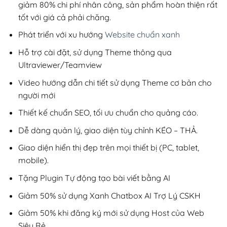
giảm 80% chi phí nhân công, sản phẩm hoàn thiện rất
tốt với giá cả phải chăng.
Phát triển với xu hướng
Website chuẩn xanh
Hỗ trợ cài đặt, sử dụng Theme thông qua
Ultraviewer/Teamview
Video hướng dẫn chi tiết sử dụng Theme cơ bản cho
người mới
Thiết kế chuẩn SEO, tối ưu chuẩn cho quảng cáo.
Dễ dàng quản lý, giao diện tùy chỉnh KÉO – THẢ.
Giao diện hiển thị đẹp trên mọi thiết bị (PC, tablet,
mobile).
Tặng Plugin Tự động tạo bài viết bằng AI
Giảm 50% sử dụng Xanh Chatbox AI Trợ Lý CSKH
Giảm 50% khi đăng ký mới sử dụng Host của Web
Siêu Rẻ