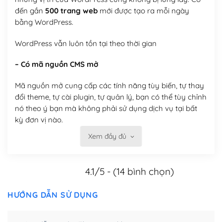
đến gần
500 trang web
mới được tạo ra mỗi ngày
bằng WordPress.
WordPress vẫn luôn tồn tại theo thời gian
– Có mã nguồn CMS mở
Mã nguồn mở cung cấp các tính năng tùy biến, tự thay
đổi theme, tự cài plugin, tự quản lý, bạn có thể tùy chỉnh
nó theo ý bạn mà không phải sử dụng dịch vụ tại bất
kỳ đơn vị nào.
Xem đầy đủ
Việc của bạn là đăng ký một tên miền và hosting để
chạy WordPress.
4.1/5 - (14 bình chọn)
Có thể tùy biến trên website WordPress
– Thân thiện với công cụ tìm kiếm
HƯỚNG DẪN SỬ DỤNG
WordPress được thiết kế để thân thiện với SEO vì