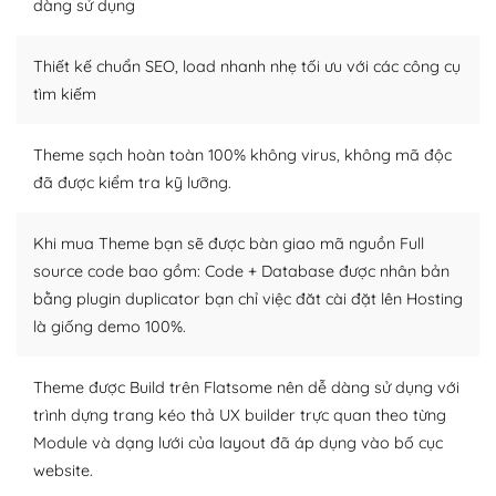
Dễ dàng tùy chỉnh trên WordPress
dàng sử dụng
– Sở hữu một cộng đồng lớn, sẵn sàng hỗ trợ
Thiết kế chuẩn SEO, load nhanh nhẹ tối ưu với các công cụ
WordPress là nơi lưu trữ cho một diễn đàn cộng đồng
tìm kiếm
khổng lồ được kiểm duyệt bởi các nhân viên và những
người cuồng tín WordPress.
Theme sạch hoàn toàn 100% không virus, không mã độc
đã được kiểm tra kỹ lưỡng.
Nếu bạn gặp khó khăn, bạn có thể lên mạng và tìm
kiếm những cộng đồng WordPress, họ sẽ giúp bạn trả
lời, giải đáp vấn đề của bạn.
Khi mua Theme bạn sẽ được bàn giao mã nguồn Full
source code bao gồm: Code + Database được nhân bản
Cộng đồng sử dụng WordPress sẵn sàng hỗ trợ bạn
bằng plugin duplicator bạn chỉ việc đăt cài đặt lên Hosting
là giống demo 100%.
– Đa dạng plugin và themes
Plugin mở rộng là thành phần cài đặt thêm vào
Theme được Build trên Flatsome nên dễ dàng sử dụng với
WordPress để tăng thêm các tính năng cần thiết. Có
trình dựng trang kéo thả UX builder trực quan theo từng
nhiều plugin trả phí hoặc miễn phí.
Module và dạng lưới của layout đã áp dụng vào bố cục
website.
Nhờ lượng người dùng đông đảo, thư viện themes và