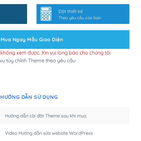
nhanh
(+0₫)
Đặt thiết kế
ở slider chính
(+200,000₫)
Theo yêu cầu của bạn
 bộ site theo yêu cầu
(+150,000₫)
Mua Ngay Mẫu Giao Diện
 site Wordpress
(+100,000₫)
n để đăng web
(+300,000₫)
i không xem được. Xin vui lòng báo cho chúng tôi
 vụ tùy chỉnh Theme theo yêu cầu
u cầu tuỳ chọn
(+2,000,000₫)
.net .org (1 năm)
(+300,000₫)
HƯỚNG DẪN SỬ DỤNG
(1 năm)
(+550,000₫)
m)
(+450,000₫)
Hướng dẫn cài đặt Theme sau khi mua
m)
(+550,000₫)
Video Hướng dẫn sửa website WordPress
m)
(+650,000₫)