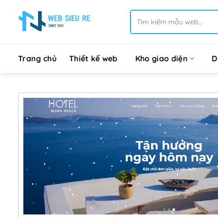
Bỏ
Tìm
qua
kiếm:
nội
dung
Trang chủ
Thiết kế web
Kho giao diện
D