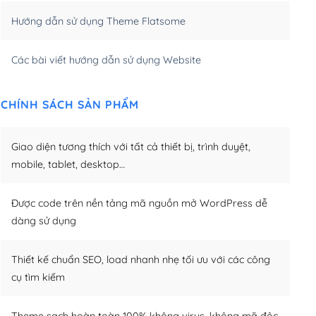
Hướng dẫn sử dụng Theme Flatsome
m)
(+950,000₫)
Các bài viết hướng dẫn sử dụng Website
CHÍNH SÁCH SẢN PHẨM
Giao diện tương thích với tất cả thiết bị, trình duyệt,
mobile, tablet, desktop…
Được code trên nền tảng mã nguồn mở WordPress dễ
dàng sử dụng
Thiết kế chuẩn SEO, load nhanh nhẹ tối ưu với các công
cụ tìm kiếm
Theme sạch hoàn toàn 100% không virus, không mã độc