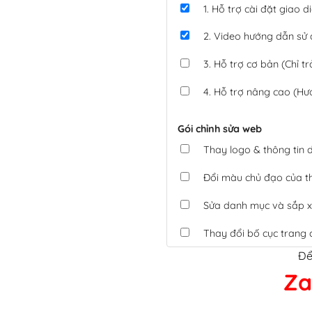
1. Hỗ trợ cài đặt giao
2. Video hướng dẫn sử
3. Hỗ trợ cơ bản (Chỉ tr
4. Hỗ trợ nâng cao (Hư
Gói chỉnh sửa web
Thay logo & thông tin
Đổi màu chủ đạo của 
Sửa danh mục và sắp x
Thay đổi bố cục trang 
Để
Tích hợp thanh toán 
Za
Xác minh Website, liên