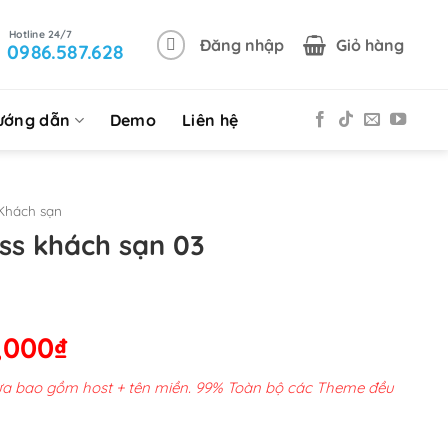
Đăng nhập
Giỏ hàng
0986.587.628
ướng dẫn
Demo
Liên hệ
Khách sạn
s khách sạn 03
Giá
,000
₫
hiện
chưa bao gồm host + tên miền. 99% Toàn bộ các Theme đều
tại
00,000₫.
là: