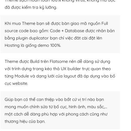
đã được kiểm tra kỹ lưỡng.
Khi mua Theme bạn sẽ được bàn giao mã nguồn Full
source code bao gồm: Code + Database được nhân bản
bằng plugin duplicator bạn chỉ việc đăt cài đặt lên
Hosting là giống demo 100%.
Theme được Build trên Flatsome nên dễ dàng sử dụng
với trình dựng trang kéo thả UX builder trực quan theo
từng Module và dạng lưới của layout đã áp dụng vào bố
cục website.
Giúp bạn có thể can thiệp vào bất cứ vị trí nào bạn
mong muốn chỉnh sửa từ bố cục, hình ảnh, màu sắc,…
một cách dễ dàng phù hợp với phong cách cũng như
thương hiệu của bạn.