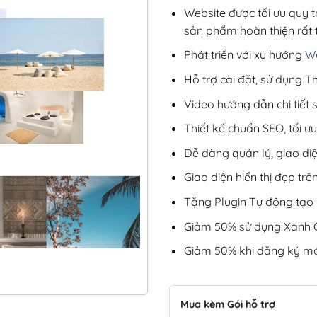
Website được tối ưu quy t
sản phẩm hoàn thiện rất t
Phát triển với xu hướng
We
Hỗ trợ cài đặt, sử dụng
Video hướng dẫn chi tiết
Thiết kế chuẩn SEO, tối 
Dễ dàng quản lý, giao di
Giao diện hiển thị đẹp trên
Tặng Plugin Tự động tạo b
Giảm 50% sử dụng Xanh C
Giảm 50% khi đăng ký mớ
Mua kèm Gói hỗ trợ