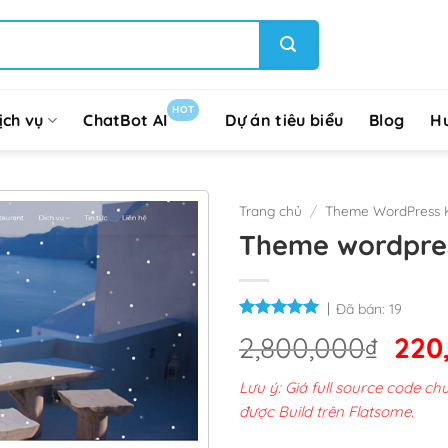
HOT
ịch vụ
ChatBot AI
Dự án tiêu biểu
Blog
H
Trang chủ
/
Theme WordPress 
Theme wordpres
Đã bán:
19
Giá
2,800,000
₫
220
gốc
Lưu ý: Giá full source code 
là:
được Build trên Flatsome.
2,8