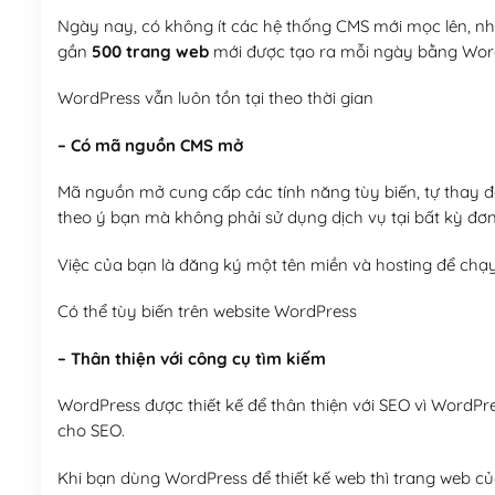
Ngày nay, có không ít các hệ thống CMS mới mọc lên, như
gần
500 trang web
mới được tạo ra mỗi ngày bằng Wor
WordPress vẫn luôn tồn tại theo thời gian
– Có mã nguồn CMS mở
Mã nguồn mở cung cấp các tính năng tùy biến, tự thay đổi
theo ý bạn mà không phải sử dụng dịch vụ tại bất kỳ đơn
Việc của bạn là đăng ký một tên miền và hosting để chạ
Có thể tùy biến trên website WordPress
– Thân thiện với công cụ tìm kiếm
WordPress được thiết kế để thân thiện với SEO vì WordPr
cho SEO.
Khi bạn dùng WordPress để thiết kế web thì trang web của