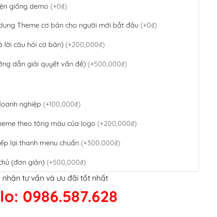
 diện giống demo
(+0₫)
 dụng Theme cơ bản cho người mới bắt đầu
(+0₫)
ả lời câu hỏi cơ bản)
(+200,000₫)
ớng dẫn giải quyết vấn đề)
(+500,000₫)
 doanh nghiệp
(+100,000₫)
theme theo tông màu của logo
(+200,000₫)
ếp lại thanh menu chuẩn
(+300,000₫)
chủ (đơn giản)
(+500,000₫)
 nhận tư vấn và ưu đãi tốt nhất
QR Code ngân hàng
(+100,000₫)
lo: 0986.587.628
 kết google, cập nhật sitemap
(+50,000₫)