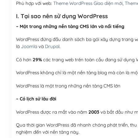
Phù hợp với web:
Theme WordPress Giao diện mới
,
Theme
I. Tại sao nên sử dụng WordPress
– Một trong những nền tảng CMS lớn và nổi tiếng
WordPress đứng đầu danh sách ba gói xây dựng trang web
là
Joomla
và
Drupal
.
Có hơn
29%
các trang web trên toàn cầu đang sử dụng W
WordPress không chỉ là một nền tảng blog mà còn là một
WordPress là một trong những nền tảng CMS lớn
– Có lịch sử lâu đời
WordPress được ra mắt vào năm
2003
và bắt đầu như mộ
Qua thời gian WordPress đã nhanh chóng phát triển, thu h
nghiệm đến với nền tảng này.