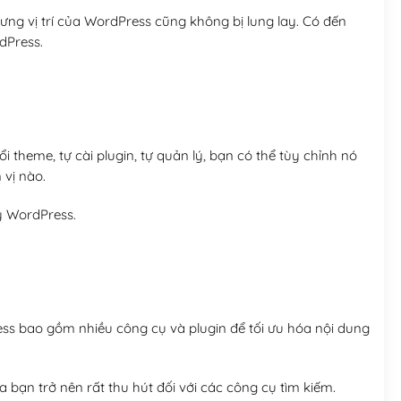
ng vị trí của WordPress cũng không bị lung lay. Có đến
dPress.
 theme, tự cài plugin, tự quản lý, bạn có thể tùy chỉnh nó
 vị nào.
y WordPress.
ess bao gồm nhiều công cụ và plugin để tối ưu hóa nội dung
 bạn trở nên rất thu hút đối với các công cụ tìm kiếm.