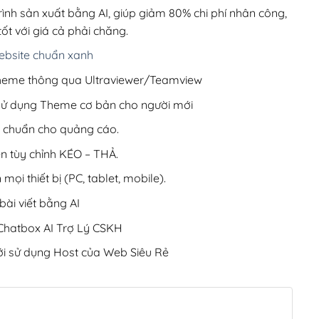
220,000₫.
rình sản xuất bằng AI, giúp giảm 80% chi phí nhân công,
ốt với giá cả phải chăng.
bsite chuẩn xanh
 Theme thông qua Ultraviewer/Teamview
 sử dụng Theme cơ bản cho người mới
ưu chuẩn cho quảng cáo.
ện tùy chỉnh KÉO – THẢ.
 mọi thiết bị (PC, tablet, mobile).
ài viết bằng AI
hatbox AI Trợ Lý CSKH
i sử dụng Host của Web Siêu Rẻ